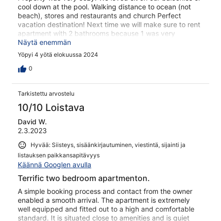
cool down at the pool. Walking distance to ocean (not
beach), stores and restaurants and church Perfect
vacation destination! Next time we will make sure to rent
apartment with 2 bathrooms because 1 was very
inconvenient for family of 5. Thanks to help of the kind
Näytä enemmän
property manager we were able to find the building (they
Yöpyi 4 yötä elokuussa 2024
don't use numbers, just street)
0
Tarkistettu arvostelu
10/10 Loistava
David W.
2.3.2023
Hyvää: Siisteys, sisäänkirjautuminen, viestintä, sijainti ja
listauksen paikkansapitävyys
Käännä Googlen avulla
Terrific two bedroom apartmenton.
A simple booking process and contact from the owner
enabled a smooth arrival. The apartment is extremely
well equipped and fitted out to a high and comfortable
standard. It is situated close to amenities and is quiet