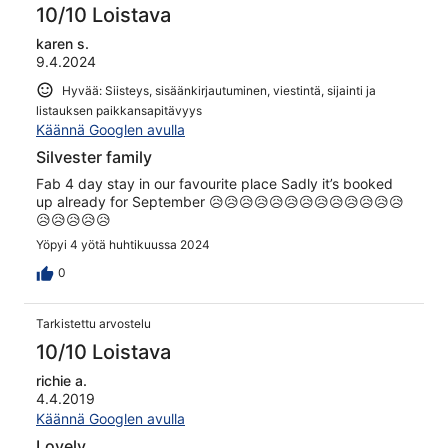
10/10 Loistava
karen s.
9.4.2024
Hyvää: Siisteys, sisäänkirjautuminen, viestintä, sijainti ja
listauksen paikkansapitävyys
Käännä Googlen avulla
Silvester family
Fab 4 day stay in our favourite place Sadly it’s booked
up already for September 😥😥😥😥😥😥😥😥😥😥😥😥😥
😥😥😥😥😥
Yöpyi 4 yötä huhtikuussa 2024
0
Tarkistettu arvostelu
10/10 Loistava
richie a.
4.4.2019
Käännä Googlen avulla
Lovely