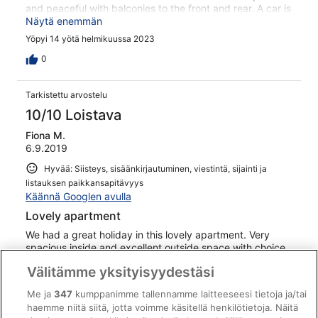
and peaceful with balconies to the front and rear. A car is
not necessary but the apartment block has underground
Näytä enemmän
parking for a vehicle. Overall this is a terrific apartment.
Yöpyi 14 yötä helmikuussa 2023
0
Tarkistettu arvostelu
10/10 Loistava
Fiona M.
6.9.2019
Hyvää: Siisteys, sisäänkirjautuminen, viestintä, sijainti ja
listauksen paikkansapitävyys
Käännä Googlen avulla
Lovely apartment
We had a great holiday in this lovely apartment. Very
spacious inside and excellent outside space with choice
of balconies depending whether you want sun or shade.
Välitämme yksityisyydestäsi
Very secure and lift to the apartment with a lovely well
maintained pool area. Booking with Rosa was very
Me ja
347
kumppanimme tallennamme laitteeseesi tietoja ja/tai
straightforward and Fatima was there to greet us when
Näytä enemmän
haemme niitä siitä, jotta voimme käsitellä henkilötietoja. Näitä
we arrived. Solrio apartments are in a quiet area but very
Yöpyi 11 yötä elokuussa 2019