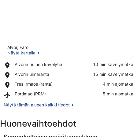
Alvor, Faro
Näytä kartalla
Place,
Alvorin puinen kävelytie
‪10 min kävelymatka‬
Alvorin
Näytä kartalla
Place,
Alvorin uimaranta
‪15 min kävelymatka‬
puinen
Alvorin
kävelytie
Place,
Tres Irmaos (ranta)
‪4 min ajomatka‬
uimaranta
Tres
Airport,
Portimao (PRM)
‪5 min ajomatka‬
Irmaos
Portimao
(ranta)
(PRM)
Näytä tämän alueen kaikki tiedot
Huonevaihtoehdot