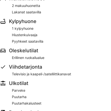
2 makuuhuonetta
Lakanat saatavilla
Kylpyhuone
1 kylpyhuone
Hiustenkuivaaja
Pyyhkeet saatavilla
Oleskelutilat
Erillinen ruokailualue
Viihdetarjonta
Televisio ja kaapeli-/satelliittikanavat
Ulkotilat
Parveke
Puutarha
Puutarhakalusteet