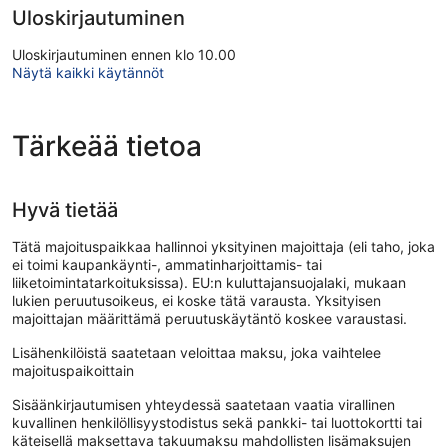
Uloskirjautuminen
Uloskirjautuminen ennen klo 10.00
Näytä kaikki käytännöt
Tärkeää tietoa
Hyvä tietää
Tätä majoituspaikkaa hallinnoi yksityinen majoittaja (eli taho, joka
ei toimi kaupankäynti-, ammatinharjoittamis- tai
liiketoimintatarkoituksissa). EU:n kuluttajansuojalaki, mukaan
lukien peruutusoikeus, ei koske tätä varausta. Yksityisen
majoittajan määrittämä peruutuskäytäntö koskee varaustasi.
Lisähenkilöistä saatetaan veloittaa maksu, joka vaihtelee
majoituspaikoittain
Sisäänkirjautumisen yhteydessä saatetaan vaatia virallinen
kuvallinen henkilöllisyystodistus sekä pankki- tai luottokortti tai
käteisellä maksettava takuumaksu mahdollisten lisämaksujen