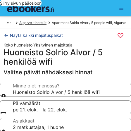
Siirry sivun pääosioon
Algarve – hotellit
Apartment Solrio Alvor / 5 people wifi, Algarve
Näytä kaikki majoituspaikat
Koko huoneisto
·
Yksityinen majoittaja
Huoneisto Solrio Alvor / 5
henkilöä wifi
Valitse päivät nähdäksesi hinnat
Minne olet menossa?
Huoneisto Solrio Alvor / 5 henkilöä wifi
Päivämäärät
pe 21. elok. - la 22. elok.
Asiakkaat
2 matkustajaa, 1 huone