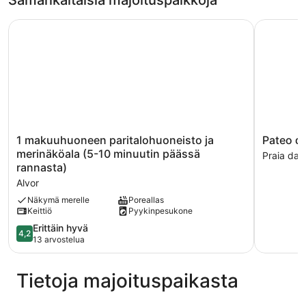
Samankaltaisia majoituspaikkoja
1 makuuhuoneen paritalohuoneisto ja merinäköala (5-10 m
Pateo da 
1
Pateo
1 makuuhuoneen paritalohuoneisto ja
Pateo da
makuuhuoneen
da
merinäköala (5-10 minuutin päässä
Praia da 
paritalohuoneisto
Rocha
rannasta)
ja
in
Alvor
merinäköala
Portim
(5-
o
Näkymä merelle
Poreallas
Keittiö
Pyykinpesukone
10
Praia
minuutin
da
4.2
Erittäin hyvä
4,2
päässä
Rocha
kautta
13 arvostelua
rannasta)
5,
Alvor
Erittäin
Tietoja majoituspaikasta
hyvä,
13
arvostelua