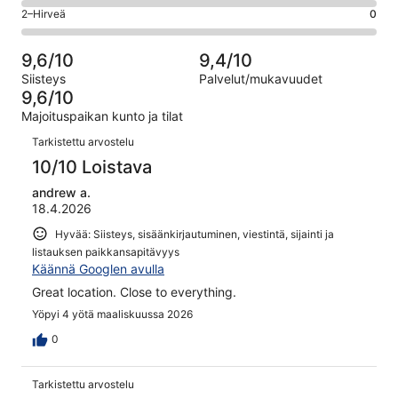
8
4
51
OK.
Arvosana
2–Hirveä
0
kautta
-
arvostelua
1
2
51
Huono.
kautta
-
arvostelua
0
9,6/10
9,4/10
51
Hirveä.
kautta
Siisteys
Palvelut/mukavuudet
arvostelua
0
51
9,6/10
kautta
arvostelua
Majoituspaikan kunto ja tilat
51
Arvostelut
arvostelua
Tarkistettu arvostelu
10/10 Loistava
andrew a.
18.4.2026
Hyvää: Siisteys, sisäänkirjautuminen, viestintä, sijainti ja
listauksen paikkansapitävyys
Käännä Googlen avulla
Great location. Close to everything.
Yöpyi 4 yötä maaliskuussa 2026
0
Tarkistettu arvostelu