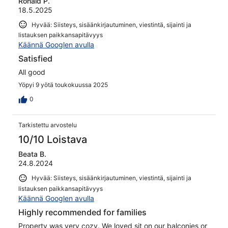
Ronald P.
18.5.2025
Hyvää: Siisteys, sisäänkirjautuminen, viestintä, sijainti ja
listauksen paikkansapitävyys
Käännä Googlen avulla
Satisfied
All good
Yöpyi 9 yötä toukokuussa 2025
0
Tarkistettu arvostelu
10/10 Loistava
Beata B.
24.8.2024
Hyvää: Siisteys, sisäänkirjautuminen, viestintä, sijainti ja
listauksen paikkansapitävyys
Käännä Googlen avulla
Highly recommended for families
Property was very cozy. We loved sit on our balconies or