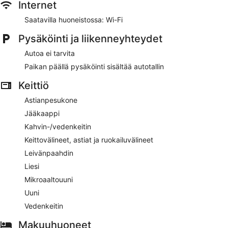
Internet
Saatavilla huoneistossa: Wi-Fi
Pysäköinti ja liikenneyhteydet
Autoa ei tarvita
Paikan päällä pysäköinti sisältää autotallin
Keittiö
Astianpesukone
Jääkaappi
Kahvin-/vedenkeitin
Keittovälineet, astiat ja ruokailuvälineet
Leivänpaahdin
Liesi
Mikroaaltouuni
Uuni
Vedenkeitin
Makuuhuoneet