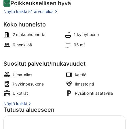
wifi
Arvostelut
Poikkeuksellisen hyvä
9,8
9,8 kautta 10.
valokuvagalleria
Näytä kaikki 51 arvostelua
Koko huoneisto
Ulkoalueet
2 makuuhuonetta
1 kylpyhuone
6 henkilöä
95 m²
Suositut palvelut/mukavuudet
Uima-allas
Keittiö
Pyykinpesukone
Ilmastointi
Ulkotilat
Pysäköinti saatavilla
Näytä kaikki
Tutustu alueeseen