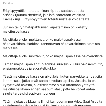
varalta.
Erityispyyntöjen toteutuminen riippuu saatavuudesta
sisäänkirjautumishetkellä, ja niistä saatetaan veloittaa
lisämaksuja. Erityispyyntöjen toteutumista ei voida taata.
Juhlien tai ryhmätapahtumien järjestäminen on kielletty
majoituspaikassa
Majoittaja ei ole ilmoittanut, onko majoituspaikassa
häkävaroitinta. Harkitse kannettavan häkävaroittimen tuomista
matkallesi.
Majoittaja ei ole ilmoittanut, onko majoituspaikassa palovaroitinta
Tämän majoituspaikan turvaominaisuuksiin kuuluu palosammutin,
ensiapupakkaus ja suoratelkilukko
Tässä majoituspaikassa on ulkotiloja, kuten parvekkeita, patioita
ja terasseja, jotka eivät saata soveltua lapsille. Jos sinulla on
kysyttävää asiasta, suosittelemme sinua ottamaan yhteyttä
majoituspaikkaan ennen saapumistasi, jotta he voivat antaa
sinulle tarpeisiisi sopivan huoneen
Tätä majoituspaikkaa hallinnoi kumppanimme Vrbo. Saat Vrbolta
sähköpostitse linkin Vrbo-tilille, jonka kautta voit muuttaa