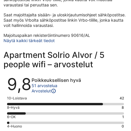
varaustasi tai peruuttaa sen.
Saat majoittajalta sisään- ja uloskirjautumisohjeet sähköpostitse.
Saat myös Vrbolta sähköpostitse linkin Vrbo-tilille, jonka kautta
voit hallinnoida varaustasi.
Majoituspaikan rekisteröintinumero 90616/AL
Näytä kaikki tärkeät tiedot
Apartment Solrio Alvor / 5
people wifi – arvostelut
Arvostelut
9,8
Poikkeuksellisen hyvä
51 arvostelua
Arvostelut
Arvosana
10–Loistava
42
10
Arvosana
8–Hyvä
8
-
8
Loistava.
Arvosana
6–OK
1
-
42
6
Hyvä.
Arvosana
4–Huono
0
kautta
-