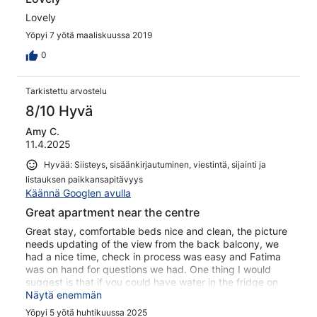
Lovely
Yöpyi 7 yötä maaliskuussa 2019
0
Tarkistettu arvostelu
8/10 Hyvä
Amy C.
11.4.2025
Hyvää: Siisteys, sisäänkirjautuminen, viestintä, sijainti ja
listauksen paikkansapitävyys
Käännä Googlen avulla
Great apartment near the centre
Great stay, comfortable beds nice and clean, the picture
needs updating of the view from the back balcony, we
had a nice time, check in process was easy and Fatima
was on hand for questions we had. One thing I would
suggest is that if you could have water in the fridge on
arrival as we had a late flight I had to go in town with the
Näytä enemmän
kids to find a takeaway that had water when we really
Yöpyi 5 yötä huhtikuussa 2025