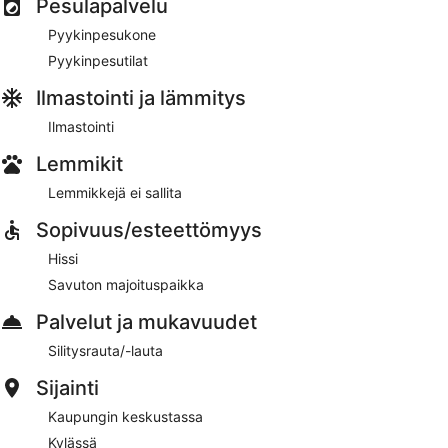
Pesulapalvelu
Pyykinpesukone
Pyykinpesutilat
Ilmastointi ja lämmitys
Ilmastointi
Lemmikit
Lemmikkejä ei sallita
Sopivuus/esteettömyys
Hissi
Savuton majoituspaikka
Palvelut ja mukavuudet
Silitysrauta/-lauta
Sijainti
Kaupungin keskustassa
Kylässä