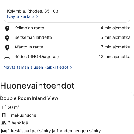
Kolymbia, Rhodes, 851 03
Näytä kartalla
Place,
Kolimbian ranta
‪4 min ajomatka‬
Kolimbian
Näytä kartalla
Place,
Seitsemän lähdettä
‪5 min ajomatka‬
ranta
Seitsemän
Place,
Afántoun ranta
‪7 min ajomatka‬
lähdettä
Afántoun
Airport,
Ródos (RHO-Diágoras)
‪42 min ajomatka‬
ranta
Ródos
(RHO-
Näytä tämän alueen kaikki tiedot
Diágoras)
Huonevaihtoehdot
Avaa
Hotellihuone, jossa on sänky, seinäl
6
Double Room Inland View
kaikki
20 m²
huonetyypin
Double
1 makuuhuone
Room
3 henkilöä
Inland
1 keskisuuri parisänky ja 1 yhden hengen sänky