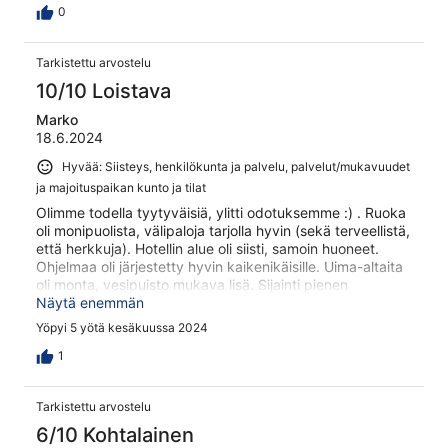
0
Tarkistettu arvostelu
10/10 Loistava
Marko
18.6.2024
Hyvää: Siisteys, henkilökunta ja palvelu, palvelut/mukavuudet
ja majoituspaikan kunto ja tilat
Olimme todella tyytyväisiä, ylitti odotuksemme :) . Ruoka
oli monipuolista, välipaloja tarjolla hyvin (sekä terveellistä,
että herkkuja). Hotellin alue oli siisti, samoin huoneet.
Ohjelmaa oli järjestetty hyvin kaikenikäisille. Uima-altaita
oli monta, vesipuisto mukava lisä. Sijainti pienen
Kolympian kylän laitamilla, kävelymatka kylän
Näytä enemmän
keskustaan, jossa matkamuistokauppoja. Paikallisbussit
Yöpyi 5 yötä kesäkuussa 2024
kulkivat hotellin edestä mm. Lindokseen ja Rodoksen
kaupunkiin. Voisimme mennä uudelleenkin :) .
1
Tarkistettu arvostelu
6/10 Kohtalainen