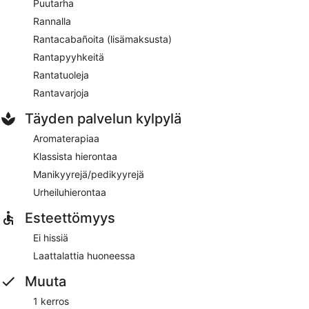
Puutarha
Rannalla
Rantacabañoita (lisämaksusta)
Rantapyyhkeitä
Rantatuoleja
Rantavarjoja
Täyden palvelun kylpylä
Aromaterapiaa
Klassista hierontaa
Manikyyrejä/pedikyyrejä
Urheiluhierontaa
Esteettömyys
Ei hissiä
Laattalattia huoneessa
Muuta
1 kerros