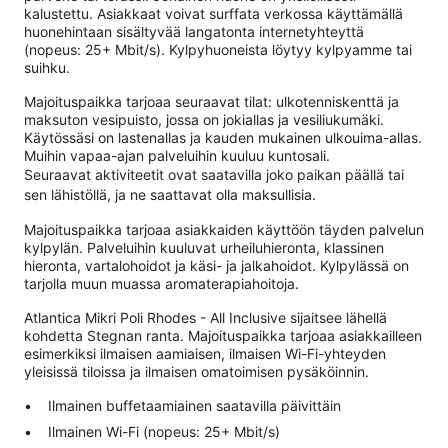
kalustettu. Asiakkaat voivat surffata verkossa käyttämällä
huonehintaan sisältyvää langatonta internetyhteyttä
(nopeus: 25+ Mbit/s). Kylpyhuoneista löytyy kylpyamme tai
suihku.
Majoituspaikka tarjoaa seuraavat tilat: ulkotenniskenttä ja
maksuton vesipuisto, jossa on jokiallas ja vesiliukumäki.
Käytössäsi on lastenallas ja kauden mukainen ulkouima-allas.
Muihin vapaa-ajan palveluihin kuuluu kuntosali.
Seuraavat aktiviteetit ovat saatavilla joko paikan päällä tai
sen lähistöllä, ja ne saattavat olla maksullisia.
Majoituspaikka tarjoaa asiakkaiden käyttöön täyden palvelun
kylpylän. Palveluihin kuuluvat urheiluhieronta, klassinen
hieronta, vartalohoidot ja käsi- ja jalkahoidot. Kylpylässä on
tarjolla muun muassa aromaterapiahoitoja.
Atlantica Mikri Poli Rhodes - All Inclusive sijaitsee lähellä
kohdetta Stegnan ranta. Majoituspaikka tarjoaa asiakkailleen
esimerkiksi ilmaisen aamiaisen, ilmaisen Wi-Fi-yhteyden
yleisissä tiloissa ja ilmaisen omatoimisen pysäköinnin.
Ilmainen buffetaamiainen saatavilla päivittäin
Ilmainen Wi-Fi (nopeus: 25+ Mbit/s)