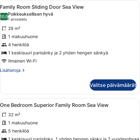
Avaa
Hotellihuone, jossa on sänky, työpöy
10
Inland
Family Room Sliding Door Sea View
kaikki
View
Poikkeuksellisen hyvä
huonetyypin
10,0
10,0 kautta 10
(1
1 arvostelu
Family
arvostelu)
29 m²
Room
1 makuuhuone
Sliding
4 henkilöä
Door
Sea
1 keskisuuri parisänky ja 2 yhden hengen sänkyä
View
Ilmainen Wi-Fi
kuvat
Lisätietoja
Lisätietoja
huoneesta
Family
Valitse päivämäärät
Room
Sliding
Door
Avaa
Hotellihuone, jossa on sänky, seinäl
8
Sea
One Bedroom Superior Family Room Sea View
kaikki
View
32 m²
huonetyypin
One
1 makuuhuone
Bedroom
5 henkilöä
Superior
1 keskisuuri parisänky, 1 yhden hengen sänky ja 2 vuodesohvaa