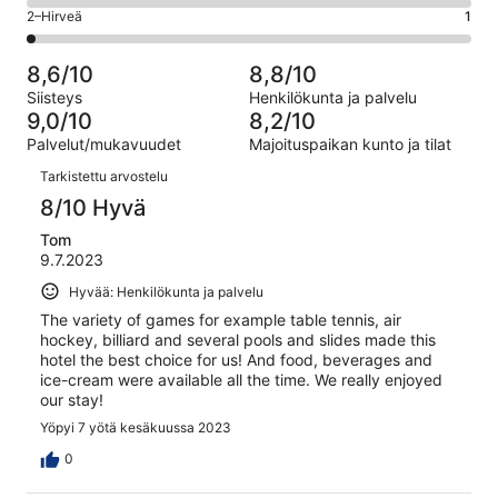
4
46
OK.
Arvosana
2–Hirveä
1
kautta
-
arvostelua
6
2
46
Huono.
kautta
-
arvostelua
0
8,6/10
8,8/10
46
Hirveä.
kautta
Siisteys
Henkilökunta ja palvelu
arvostelua
1
46
9,0/10
8,2/10
kautta
arvostelua
Palvelut/mukavuudet
Majoituspaikan kunto ja tilat
46
Arvostelut
arvostelua
Tarkistettu arvostelu
8/10 Hyvä
Tom
9.7.2023
Hyvää: Henkilökunta ja palvelu
The variety of games for example table tennis, air
hockey, billiard and several pools and slides made this
hotel the best choice for us! And food, beverages and
ice-cream were available all the time. We really enjoyed
our stay!
Yöpyi 7 yötä kesäkuussa 2023
0