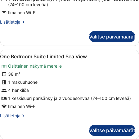
Family
(74–100 cm leveää)
Room
Ilmainen Wi-Fi
Sea
Lisätietoja
Lisätietoja
View
huoneesta
kuvat
One
Valitse päivämäärät
Bedroom
Superior
Family
Avaa
Hotellihuone, jossa on sänky, pieni
5
Room
One Bedroom Suite Limited Sea View
kaikki
Sea
Osittainen näkymä merelle
View
huonetyypin
One
38 m²
Bedroom
1 makuuhuone
Suite
4 henkilöä
Limited
1 keskisuuri parisänky ja 2 vuodesohvaa (74–100 cm leveää)
Sea
Ilmainen Wi-Fi
View
Lisätietoja
Lisätietoja
kuvat
huoneesta
One
Valitse päivämäärät
Bedroom
Suite