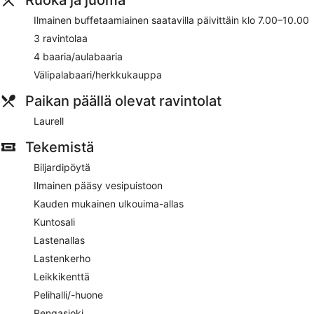
Ilmainen buffetaamiainen saatavilla päivittäin klo 7.00–10.00
3 ravintolaa
4 baaria/aulabaaria
Välipalabaari/herkkukauppa
Paikan päällä olevat ravintolat
Laurell
Tekemistä
Biljardipöytä
Ilmainen pääsy vesipuistoon
Kauden mukainen ulkouima-allas
Kuntosali
Lastenallas
Lastenkerho
Leikkikenttä
Pelihalli/-huone
Rengasjoki