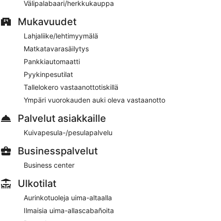
Välipalabaari/herkkukauppa
Mukavuudet
Lahjaliike/lehtimyymälä
Matkatavarasäilytys
Pankkiautomaatti
Pyykinpesutilat
Tallelokero vastaanottotiskillä
Ympäri vuorokauden auki oleva vastaanotto
Palvelut asiakkaille
Kuivapesula-/pesulapalvelu
Businesspalvelut
Business center
Ulkotilat
Aurinkotuoleja uima-altaalla
Ilmaisia uima-allascabañoita