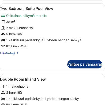
Limited
Avaa
Siististi pedattu sänky, jossa on ka
7
Sea
Two Bedroom Suite Pool View
kaikki
View
Osittainen näkymä merelle
huonetyypin
Two
38 m²
Bedroom
2 makuuhuonetta
Suite
5 henkilöä
Pool
1 keskisuuri parisänky ja 3 yhden hengen sänkyä
View
Ilmainen Wi-Fi
kuvat
Lisätietoja
Lisätietoja
huoneesta
Two
Valitse päivämäärät
Bedroom
Suite
Pool
Avaa
Moderni hotellihuone, jossa on suur
4
View
Double Room Inland View
kaikki
1 makuuhuone
huonetyypin
Double
3 henkilöä
Room
1 keskisuuri parisänky ja 1 yhden hengen sänky
Inland
Ilmainen Wi-Fi