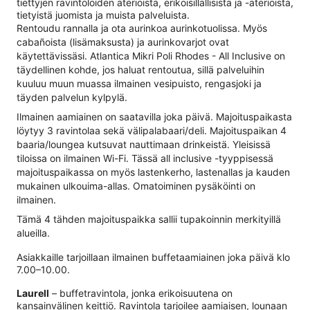
tiettyjen ravintoloiden aterioista, erikoisillallisista ja -aterioista,
tietyistä juomista ja muista palveluista.
Rentoudu rannalla ja ota aurinkoa aurinkotuolissa. Myös
cabañoista (lisämaksusta) ja aurinkovarjot ovat
käytettävissäsi. Atlantica Mikri Poli Rhodes - All Inclusive on
täydellinen kohde, jos haluat rentoutua, sillä palveluihin
kuuluu muun muassa ilmainen vesipuisto, rengasjoki ja
täyden palvelun kylpylä.
Ilmainen aamiainen on saatavilla joka päivä. Majoituspaikasta
löytyy 3 ravintolaa sekä välipalabaari/deli. Majoituspaikan 4
baaria/loungea kutsuvat nauttimaan drinkeistä. Yleisissä
tiloissa on ilmainen Wi-Fi. Tässä all inclusive -tyyppisessä
majoituspaikassa on myös lastenkerho, lastenallas ja kauden
mukainen ulkouima-allas. Omatoiminen pysäköinti on
ilmainen.
Tämä 4 tähden majoituspaikka sallii tupakoinnin merkityillä
alueilla.
Asiakkaille tarjoillaan ilmainen buffetaamiainen joka päivä klo
7.00–10.00.
Laurell
– buffetravintola, jonka erikoisuutena on
kansainvälinen keittiö. Ravintola tarjoilee aamiaisen, lounaan