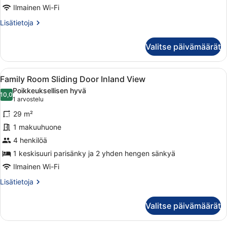
View
Ilmainen Wi-Fi
kuvat
Lisätietoja
Lisätietoja
huoneesta
Double
Valitse päivämäärät
Room
Inland
View
Avaa
Moderni hotellihuone, jossa on suur
9
Family Room Sliding Door Inland View
kaikki
Poikkeuksellisen hyvä
huonetyypin
10,0
10,0 kautta 10
(1
1 arvostelu
Family
arvostelu)
29 m²
Room
1 makuuhuone
Sliding
4 henkilöä
Door
Inland
1 keskisuuri parisänky ja 2 yhden hengen sänkyä
View
Ilmainen Wi-Fi
kuvat
Lisätietoja
Lisätietoja
huoneesta
Family
Valitse päivämäärät
Room
Sliding
Door