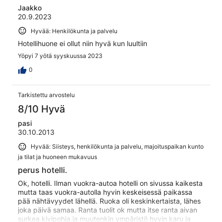
Jaakko
20.9.2023
Hyvää: Henkilökunta ja palvelu
Hotellihuone ei ollut niin hyvä kun luultiin
Yöpyi 7 yötä syyskuussa 2023
0
Tarkistettu arvostelu
8/10 Hyvä
pasi
30.10.2013
Hyvää: Siisteys, henkilökunta ja palvelu, majoituspaikan kunto
ja tilat ja huoneen mukavuus
perus hotelli.
Ok, hotelli. Ilman vuokra-autoa hotelli on sivussa kaikesta
mutta taas vuokra-autolla hyvin keskeisessä paikassa
pää nähtävyydet lähellä. Ruoka oli keskinkertaista, lähes
joka päivä samaa. Ranta tuolit ok mutta itse ranta aivan
surkea kivipohja ja muutenkin ympäristö hyvin karu ja