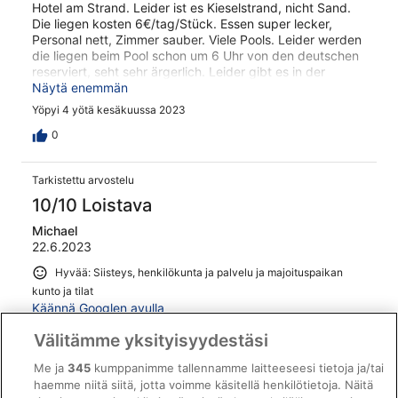
Hotel am Strand. Leider ist es Kieselstrand, nicht Sand.
Die liegen kosten 6€/tag/Stück. Essen super lecker,
Personal nett, Zimmer sauber. Viele Pools. Leider werden
die liegen beim Pool schon um 6 Uhr von den deutschen
reserviert, seht sehr ärgerlich. Leider gibt es in der
Umgebung keine Ausflugsmöglichkeiten
Näytä enemmän
Yöpyi 4 yötä kesäkuussa 2023
0
Tarkistettu arvostelu
10/10 Loistava
Michael
22.6.2023
Hyvää: Siisteys, henkilökunta ja palvelu ja majoituspaikan
kunto ja tilat
Käännä Googlen avulla
Es ist ein schönes Familienhotel in einer weitläufigen
Välitämme yksityisyydestäsi
Anlage mit freundlichen Mitarbeiter, sehr sauber, mit
tollen Pools, Aqua Park, Relaxpool und idealer Lage für
Me ja
345
kumppanimme tallennamme laitteeseesi tietoja ja/tai
Ausflüge! Wir hatten einen sehr netten und
haemme niitä siitä, jotta voimme käsitellä henkilötietoja. Näitä
zuvorkommenden Empfang morgens um 9 mit den