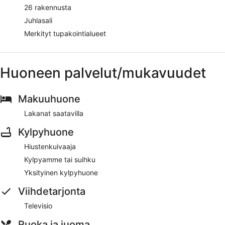
26 rakennusta
Juhlasali
Merkityt tupakointialueet
Huoneen palvelut/mukavuudet
Makuuhuone
Lakanat saatavilla
Kylpyhuone
Hiustenkuivaaja
Kylpyamme tai suihku
Yksityinen kylpyhuone
Viihdetarjonta
Televisio
Ruoka ja juoma