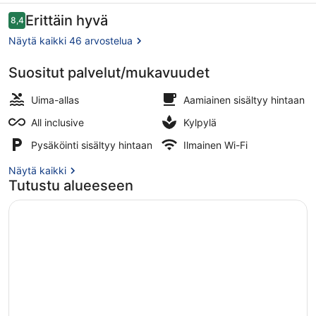
Inclusive
Arvostelut
Erittäin hyvä
8,4
8,4 kautta 10.
valokuvagalleria
Näytä kaikki 46 arvostelua
Suositut palvelut/mukavuudet
Vesipuisto
Uima-allas
Aamiainen sisältyy hintaan
All inclusive
Kylpylä
Pysäköinti sisältyy hintaan
Ilmainen Wi-Fi
Näytä kaikki
Tutustu alueeseen