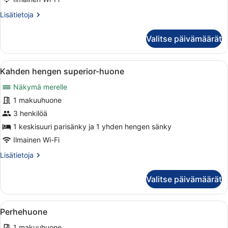
View
Lisätietoja
Lisätietoja
kuvat
huoneesta
Double
Valitse päivämäärät
Room
Inland
View
Avaa
Siististi pedattu sänky, jossa on raid
4
Kahden hengen superior-huone
kaikki
Näkymä merelle
huonetyypin
Kahden
1 makuuhuone
hengen
3 henkilöä
superior-
1 keskisuuri parisänky ja 1 yhden hengen sänky
huone
Ilmainen Wi-Fi
kuvat
Lisätietoja
Lisätietoja
huoneesta
Kahden
Valitse päivämäärät
hengen
superior-
huone
Avaa
Moderni hotellihuone, jossa on suur
9
Perhehuone
kaikki
1 makuuhuone