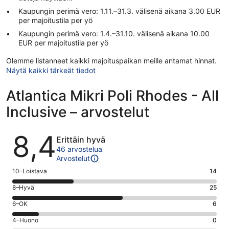
Kaupungin perimä vero: 1.11.–31.3. välisenä aikana 3.00 EUR
per majoitustila per yö
Kaupungin perimä vero: 1.4.–31.10. välisenä aikana 10.00
EUR per majoitustila per yö
Olemme listanneet kaikki majoituspaikan meille antamat hinnat.
Näytä kaikki tärkeät tiedot
Atlantica Mikri Poli Rhodes - All
Inclusive – arvostelut
Arvostelut
8,4
Erittäin hyvä
46 arvostelua
Arvostelut
Arvosana
10–Loistava
14
10
Arvosana
8–Hyvä
25
-
8
Loistava.
Arvosana
6–OK
6
-
14
6
Hyvä.
Arvosana
4–Huono
0
kautta
-
25