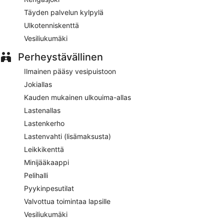
Täyden palvelun kylpylä
Ulkotenniskenttä
Vesiliukumäki
Perheystävällinen
Ilmainen pääsy vesipuistoon
Jokiallas
Kauden mukainen ulkouima-allas
Lastenallas
Lastenkerho
Lastenvahti (lisämaksusta)
Leikkikenttä
Minijääkaappi
Pelihalli
Pyykinpesutilat
Valvottua toimintaa lapsille
Vesiliukumäki