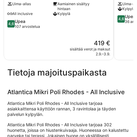
Uima-allas
Aamiainen sisältyy
Uima-al
-
Rhodes
hintaan
Kylpylä
All
Rhodes
All inclusive
Kylpylä
Inclusive
4.6
Upea
4,6
4.6
Upea
Rhodes
kautta
36 arv
4,6
kautta
107 arvostelua
5,
5,
Upea,
Upea,
36
Hinta
419 €
107
arvostelu
on
arvostelua
sisältää verot ja maksut
419 €
2.9.–3.9.
Tietoja majoituspaikasta
Atlantica Mikri Poli Rhodes - All Inclusive
Atlantica Mikri Poli Rhodes - All Inclusive tarjoaa
asiakkaittensa käyttöön rannan, 3 ravintolaa ja täyden
palvelun kylpylän.
Atlantica Mikri Poli Rhodes - All Inclusive tarjoaa 302
huonetta, joissa on hiustenkuivaaja. Huoneessa on kalustettu
parveke tai terassi. Jokainen huone on yksilöllisesti