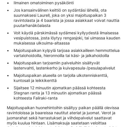
Ilmainen omatoiminen pysäköinti
Jos kansainvälinen keittiö on sydäntäsi lähellä, ota
suunnaksesi Laurell, joka on yksi majoituspaikan 3
ravintolasta ja 4 baarista ja jossa asiakkaat voivat nauttia
puutarhanäköalasta
Voit käydä pärskimässä sydämesi kyllyydestä ilmaisessa
vesipuistossa, josta löytyy rengasjoki, tai uimassa kauden
mukaisessa ulkouima-altaassa
Majoituspaikan kylpylä tarjoaa asiakkailleen hemmottelua
vartalohoidoilla, hieronnoilla tai käsi- ja jalkahoidoilla
Majoituspaikan tarjoamiin palveluihin sisältyvät
lastenvahti, lastenkerho ja kuivapesula-/pesulapalvelut
Majoituspaikan alueella on tarjolla ulkotenniskenttä,
kuntosali ja leikkikenttä
Sijaitsee 12 minuutin ajomatkan päässä kohteesta
Stegnan ranta ja 13 minuutin ajomatkan päässä
kohteesta Faliraki-ranta
Majoituspaikan huonehintoihin sisältyy paikan päällä olevissa
ravintoloissa ja baareissa nautitut ateriat ja juomat. Verot ja
juomarahat sekä harrastukset ja viihdepalvelut saattavat
myös kuulua hintaan. Lisämaksuja saatetaan veloittaa