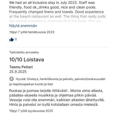
We had an all inclusive stay in July 2023. Staff was
friendly, food ok,,drinks good, nice and clean pools.
Frequently changed linens and towels. Good experience
at the beach restaurant as well. The thing that really pulls
the overall experience downwards is the beds, that we
slept in in our family room. They were uncomfortable to
Näytä enemmän
lay in because they were so hard, no topmadress, so we
Yöpyi 7 yötä heinäkuussa 2023
slept very poorly the whole week. The beds are the only
reason why we won’t come back to this hotel.
0
Tarkistettu arvostelu
10/10 Loistava
Teemu Petteri
25.9.2025
Hyvää: Siisteys, henkilökunta ja palvelu, palvelut/mukavuudet
ja majoituspaikan kunto ja tilat
Ruokaa ja juomaa tarjolla riittävästi . Monta uima-allasta,
pääallas-alueella musiikkia ja ohjelmaa pitkin päivää.
Vessoja voisi olla enemmän, kaikkien altaiden lähettyvillä.
Hinta ja palvelut on kyllä kohdallaan omasta mielestä.
Yöpyi 7 yötä syyskuussa 2025