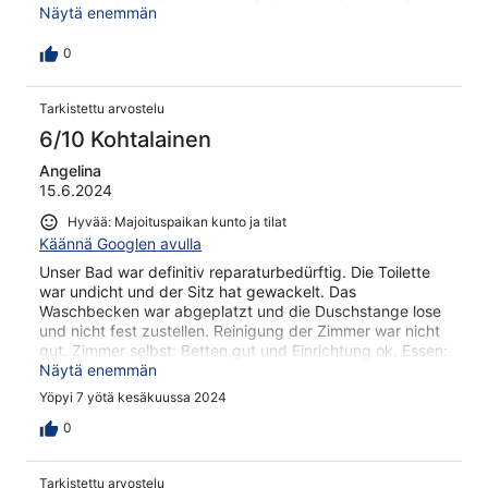
roskainen. Onneksi lähellä oli aivan upeita rantoja esim.
Näytä enemmän
tsampika..
0
Tarkistettu arvostelu
6/10 Kohtalainen
Angelina
15.6.2024
Hyvää: Majoituspaikan kunto ja tilat
Käännä Googlen avulla
Unser Bad war definitiv reparaturbedürftig. Die Toilette
war undicht und der Sitz hat gewackelt. Das
Waschbecken war abgeplatzt und die Duschstange lose
und nicht fest zustellen. Reinigung der Zimmer war nicht
gut. Zimmer selbst: Betten gut und Einrichtung ok. Essen:
kaum griechisch eher international und wenig lecker.
Näytä enemmän
Yöpyi 7 yötä kesäkuussa 2024
0
Tarkistettu arvostelu