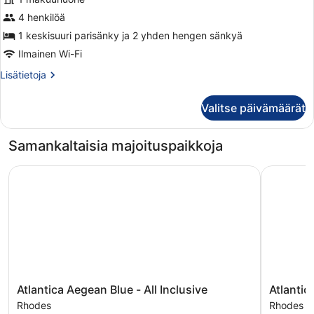
huonetyypin
Perhehuone
4 henkilöä
kuvat
1 keskisuuri parisänky ja 2 yhden hengen sänkyä
Ilmainen Wi-Fi
Lisätietoja
Lisätietoja
huoneesta
Perhehuone
Valitse päivämäärät
Samankaltaisia majoituspaikkoja
Atlantica Aegean Blue - All Inclusive
Atlantica 
Atlantica
Atlantica
Atlantica Aegean Blue - All Inclusive
Atlantic
Aegean
Holiday
Rhodes
Rhodes
Blue
Village