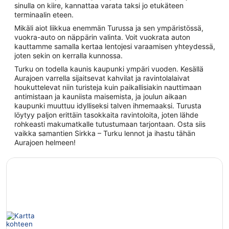
sinulla on kiire, kannattaa varata taksi jo etukäteen
terminaalin eteen.
Mikäli aiot liikkua enemmän Turussa ja sen ympäristössä,
vuokra-auto on näppärin valinta. Voit vuokrata auton
kauttamme samalla kertaa lentojesi varaamisen yhteydessä,
joten sekin on kerralla kunnossa.
Turku on todella kaunis kaupunki ympäri vuoden. Kesällä
Aurajoen varrella sijaitsevat kahvilat ja ravintolalaivat
houkuttelevat niin turisteja kuin paikallisiakin nauttimaan
antimistaan ja kauniista maisemista, ja joulun aikaan
kaupunki muuttuu idylliseksi talven ihmemaaksi. Turusta
löytyy paljon erittäin tasokkaita ravintoloita, joten lähde
rohkeasti makumatkalle tutustumaan tarjontaan. Osta siis
vaikka samantien Sirkka – Turku lennot ja ihastu tähän
Aurajoen helmeen!