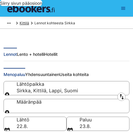
Siirry sivun pääosioon
Kittilä
Lennot kohteesta Sirkka
Lennot
Lento + hotelli
Hotellit
Lennot kohteesta Sirkka
Menopaluu
Yhdensuuntainen
Useita kohteita
Lähtöpaikka
Sirkka, Kittilä, Lappi, Suomi
Lähtöpaikka
Määränpää
Määränpää
Lähtö
Paluu
22.8.
23.8.