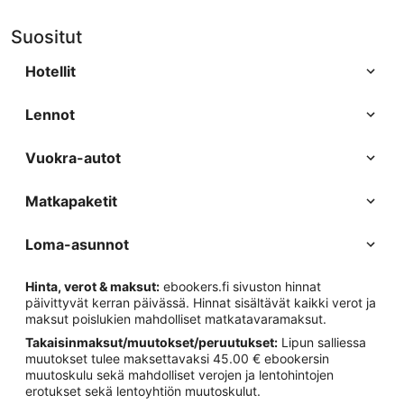
Suositut
Hotellit
Lennot
Vuokra-autot
Matkapaketit
Loma-asunnot
Hinta, verot & maksut:
ebookers.fi sivuston hinnat
päivittyvät kerran päivässä. Hinnat sisältävät kaikki verot ja
maksut poislukien mahdolliset matkatavaramaksut.
Takaisinmaksut/muutokset/peruutukset:
Lipun salliessa
muutokset tulee maksettavaksi 45.00 € ebookersin
muutoskulu sekä mahdolliset verojen ja lentohintojen
erotukset sekä lentoyhtiön muutoskulut.