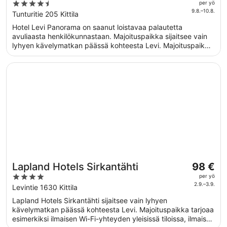
on
4.5
per yö
107 €
9.8.–10.8.
out
Tunturitie 205 Kittila
per
of
Hotel Levi Panorama on saanut loistavaa palautetta
yö
5
avuliaasta henkilökunnastaan. Majoituspaikka sijaitsee vain
ajalle
lyhyen kävelymatkan päässä kohteesta Levi. Majoituspaikka
9.8.
tarjoaa esimerkiksi ilmaisen aamiaisen, ilmaisen Wi-Fi-
viiva
yhteyden yleisissä tiloissa ja ilmaisen omatoimisen
Avautuu uuteen ikkunaan
Lapland Hotels Sirkantähti
10.8.
pysäköinnin. Tämän majoituspaikan tarjoamiin
lemmikkipalveluihin kuuluu ruoka- ja vesikulhot.
Hinta
Lapland Hotels Sirkantähti
98 €
on
4
per yö
98 €
2.9.–3.9.
out
Levintie 1630 Kittila
per
of
Lapland Hotels Sirkantähti sijaitsee vain lyhyen
yö
5
kävelymatkan päässä kohteesta Levi. Majoituspaikka tarjoaa
ajalle
esimerkiksi ilmaisen Wi-Fi-yhteyden yleisissä tiloissa, ilmaisen
2.9.