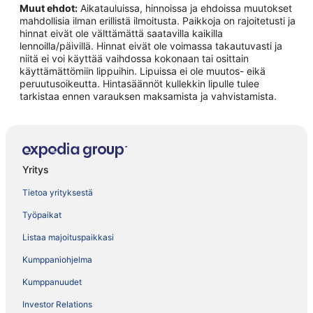
Muut ehdot:
Aikatauluissa, hinnoissa ja ehdoissa muutokset
mahdollisia ilman erillistä ilmoitusta. Paikkoja on rajoitetusti ja
hinnat eivät ole välttämättä saatavilla kaikilla
lennoilla/päivillä. Hinnat eivät ole voimassa takautuvasti ja
niitä ei voi käyttää vaihdossa kokonaan tai osittain
käyttämättömiin lippuihin. Lipuissa ei ole muutos- eikä
peruutusoikeutta. Hintasäännöt kullekkin lipulle tulee
tarkistaa ennen varauksen maksamista ja vahvistamista.
Yritys
Tietoa yrityksestä
Työpaikat
Listaa majoituspaikkasi
Kumppaniohjelma
Kumppanuudet
Investor Relations