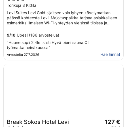
out
Torikuja 3 Kittila
of
Levi Suites Levi Gold sijaitsee vain lyhyen kävelymatkan
5
päässä kohteesta Levi. Majoituspaikka tarjoaa asiakkailleen
esimerkiksi ilmaisen Wi-Fi-yhteyden yleisissä tiloissa ja
omatoimisen pysäköinnin (lisämaksusta). Tässä vuonna 2008
rakennetussa 4 tähden asuinrakennuksessa on 31
9
/
10
Upea! (186 arvostelua)
huoneistoa 3 kerroksessa. Jokaisessa huoneistossa tarjoaa
"Huone sopii 2 -lle ,siisti.Hyvä pieni sauna.Oli
asiakkaiden käyttöön muun muassa ilmaisen Wi-Fi-yhteyden
työmatka heinäkuussa"
ja keittonurkkauksen.
Hae hinnat
Arvosteltu 27.7.2026
Avautuu uuteen ikkunaan
Break Sokos Hotel Levi
Hinta
Break Sokos Hotel Levi
127 €
on