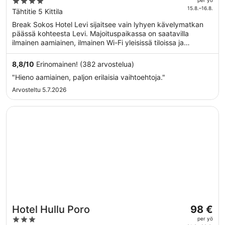
4
per yö
127 €
15.8.–16.8.
out
Tähtitie 5 Kittila
per
of
Break Sokos Hotel Levi sijaitsee vain lyhyen kävelymatkan
yö
5
päässä kohteesta Levi. Majoituspaikassa on saatavilla
ajalle
ilmainen aamiainen, ilmainen Wi-Fi yleisissä tiloissa ja
15.8.
ravintola. Tämän majoituspaikan tarjoamiin
viiva
lemmikkipalveluihin kuuluu ruoka- ja vesikulhot.
8,8
/
10
Erinomainen! (382 arvostelua)
16.8.
"Hieno aamiainen, paljon erilaisia vaihtoehtoja."
Arvosteltu 5.7.2026
Avautuu uuteen ikkunaan
Hotel Hullu Poro
Hinta
Hotel Hullu Poro
98 €
on
3
per yö