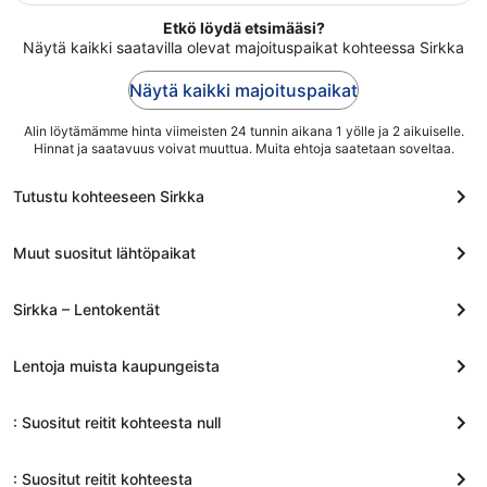
omatoimisen pysäköinnin ja ravintolan. Tämän
viiva
majoituspaikan tarjoamiin lemmikkipalveluihin kuuluu ruoka-
Etkö löydä etsimääsi?
3.9.
ja vesikulhot.
Näytä kaikki saatavilla olevat majoituspaikat kohteessa Sirkka
Näytä kaikki majoituspaikat
Alin löytämämme hinta viimeisten 24 tunnin aikana 1 yölle ja 2 aikuiselle.
Hinnat ja saatavuus voivat muuttua. Muita ehtoja saatetaan soveltaa.
Tutustu kohteeseen Sirkka
Muut suositut lähtöpaikat
Sirkka – Lentokentät
Lentoja muista kaupungeista
: Suositut reitit kohteesta null
: Suositut reitit kohteesta