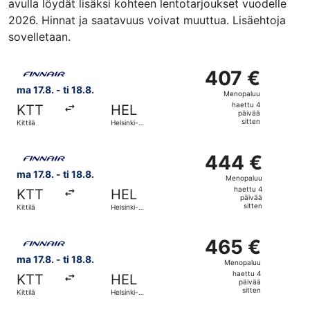
avulla löydät lisäksi kohteen lentotarjoukset vuodelle
2026. Hinnat ja saatavuus voivat muuttua. Lisäehtoja
sovelletaan.
Valitse lentoyhtiön Finnair lento, lähtö ma 17.8. kohteesta
407 €
407 €
Menopaluu,
ma 17.8. - ti 18.8.
Menopaluu
haettu
haettu 4
KTT
HEL
4
päivää
sitten
Kittilä
Helsinki-
päivää
Vantaa
sitten
Valitse lentoyhtiön Finnair lento, lähtö ma 17.8. kohteesta
444 €
444 €
Menopaluu,
ma 17.8. - ti 18.8.
Menopaluu
haettu
haettu 4
KTT
HEL
4
päivää
sitten
Kittilä
Helsinki-
päivää
Vantaa
sitten
Valitse lentoyhtiön Finnair lento, lähtö ma 17.8. kohteesta
465 €
465 €
Menopaluu,
ma 17.8. - ti 18.8.
Menopaluu
haettu
haettu 4
KTT
HEL
4
päivää
sitten
Kittilä
Helsinki-
päivää
Vantaa