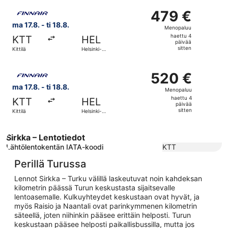
sitten
Valitse lentoyhtiön Finnair lento, lähtö ma 17.8. kohteesta
479 €
479 €
Menopaluu,
ma 17.8. - ti 18.8.
Menopaluu
haettu
haettu 4
KTT
HEL
4
päivää
sitten
Kittilä
Helsinki-
päivää
Vantaa
sitten
Valitse lentoyhtiön Finnair lento, lähtö ma 17.8. kohteesta
520 €
520 €
Menopaluu,
ma 17.8. - ti 18.8.
Menopaluu
haettu
haettu 4
KTT
HEL
4
päivää
sitten
Kittilä
Helsinki-
päivää
Vantaa
sitten
Sirkka – Lentotiedot
Lähtölentokentän IATA-koodi
KTT
Perillä Turussa
Lennot Sirkka – Turku välillä laskeutuvat noin kahdeksan
kilometrin päässä Turun keskustasta sijaitsevalle
lentoasemalle. Kulkuyhteydet keskustaan ovat hyvät, ja
myös Raisio ja Naantali ovat parinkymmenen kilometrin
säteellä, joten niihinkin pääsee erittäin helposti. Turun
keskustaan pääsee helposti paikallisbussilla, mutta jos