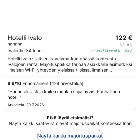
Hinta
Hotelli Ivalo
122 €
on
3
8.8.–9.8.
122 €
out
Ivalontie 34 Inari
sisältää verot ja maksut
per
of
Hotelli Ivalo sijaitsee kävelymatkan päässä kohteesta
yö
5
Ivalojoen ranta. Majoituspaikka tarjoaa asiakkaille esimerkiksi
ajalle
ilmaisen Wi-Fi-yhteyden yleisissä tiloissa, ilmaisen
8.8.
omatoimisen pysäköinnin ja sisäuima-altaan.
viiva
8,6
/
10
Erinomainen! (429 arvostelua)
9.8.
"Huone oli siisti ja kaikki muukin sujui hyvin. Rauhallinen
hotelli"
Arvosteltu 20.7.2026
Etkö löydä etsimääsi?
Näytä kaikki saatavilla olevat majoituspaikat kohteessa Inari
Näytä kaikki majoituspaikat