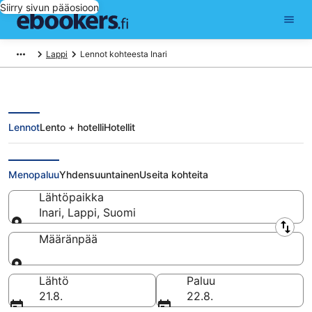
Siirry sivun pääosioon
Lappi
Lennot kohteesta Inari
Lennot
Lento + hotelli
Hotellit
Lennot kohteesta Inari
Menopaluu
Yhdensuuntainen
Useita kohteita
Lähtöpaikka
Inari, Lappi, Suomi
Lähtöpaikka
Määränpää
Määränpää
Lähtö
Paluu
21.8.
22.8.