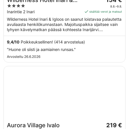
Wilderness Hotel Inari &
154 €
on
4
Igloos
8.8.–9.8.
154 €
out
Inarintie 2 Inari
sisältää verot ja maksut
per
of
Wilderness Hotel Inari & Igloos on saanut loistavaa palautetta
yö
5
avuliaasta henkilökunnastaan. Majoituspaikka sijaitsee vain
ajalle
lyhyen kävelymatkan päässä kohteesta Inarijärvi.
8.8.
Majoituspaikka tarjoaa asiakkaille esimerkiksi ilmaisen
viiva
aamiaisen, ilmaisen Wi-Fi-yhteyden yleisissä tiloissa ja
9,4
/
10
Poikkeuksellinen! (414 arvostelua)
9.8.
ilmaisen omatoimisen pysäköinnin.
"Huone oli siisti ja aamiainen runsas."
Arvosteltu 26.6.2026
Avautuu uuteen ikkunaan
Aurora Village Ivalo
Hinta
Aurora Village Ivalo
219 €