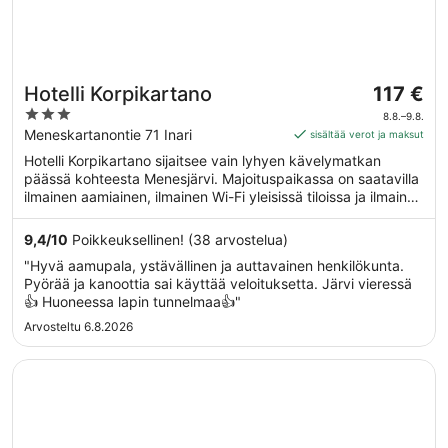
Hinta
Hotelli Korpikartano
117 €
on
3
8.8.–9.8.
117 €
out
Meneskartanontie 71 Inari
sisältää verot ja maksut
per
of
Hotelli Korpikartano sijaitsee vain lyhyen kävelymatkan
yö
5
päässä kohteesta Menesjärvi. Majoituspaikassa on saatavilla
ajalle
ilmainen aamiainen, ilmainen Wi-Fi yleisissä tiloissa ja ilmainen
8.8.
omatoiminen pysäköinti. Tämän majoituspaikan tarjoamiin
viiva
lemmikkipalveluihin kuuluu ruoka- ja vesikulhot.
9,4
/
10
Poikkeuksellinen! (38 arvostelua)
9.8.
"Hyvä aamupala, ystävällinen ja auttavainen henkilökunta.
Pyörää ja kanoottia sai käyttää veloituksetta. Järvi vieressä
👍 Huoneessa lapin tunnelmaa👍"
Arvosteltu 6.8.2026
Avautuu uuteen ikkunaan
Wilderness Hotel Juutua