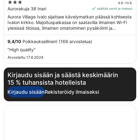
on
3
9.8.–10.8.
219 €
out
Aurorakuja 38 Inari
sisältää verot ja maksut
per
of
Aurora Village Ivalo sijaitsee kävelymatkan päässä kohteesta
yö
5
Ivalon kirkko. Majoituspaikassa on saatavilla ilmainen Wi-Fi
ajalle
yleisissä tiloissa, ilmainen omatoiminen pysäköinti ja
9.8.
ravintola.
viiva
9,4
/
10
Poikkeuksellinen! (169 arvostelua)
10.8.
"High quality"
Arvosteltu 17.6.2024
Kirjaudu sisään ja säästä keskimäärin
15 % tuhansista hotelleista
Kirjaudu sisään
Rekisteröidy ilmaiseksi
Avautuu uuteen ikkunaan
Hotelli Korpikartano