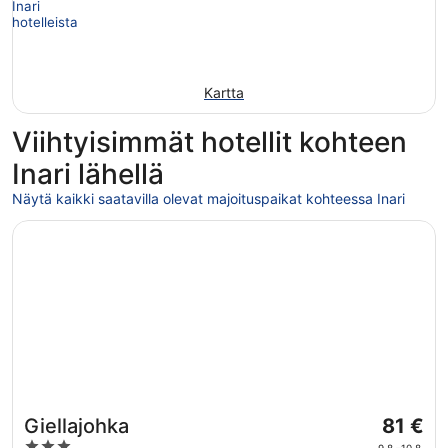
Kartta
Viihtyisimmät hotellit kohteen
Inari lähellä
Näytä kaikki saatavilla olevat majoituspaikat kohteessa Inari
Avautuu uuteen ikkunaan
Giellajohka
Hinta
Giellajohka
81 €
on
3
9.8.–10.8.