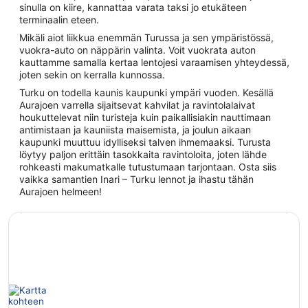
sinulla on kiire, kannattaa varata taksi jo etukäteen
terminaalin eteen.
Mikäli aiot liikkua enemmän Turussa ja sen ympäristössä,
vuokra-auto on näppärin valinta. Voit vuokrata auton
kauttamme samalla kertaa lentojesi varaamisen yhteydessä,
joten sekin on kerralla kunnossa.
Turku on todella kaunis kaupunki ympäri vuoden. Kesällä
Aurajoen varrella sijaitsevat kahvilat ja ravintolalaivat
houkuttelevat niin turisteja kuin paikallisiakin nauttimaan
antimistaan ja kauniista maisemista, ja joulun aikaan
kaupunki muuttuu idylliseksi talven ihmemaaksi. Turusta
löytyy paljon erittäin tasokkaita ravintoloita, joten lähde
rohkeasti makumatkalle tutustumaan tarjontaan. Osta siis
vaikka samantien Inari – Turku lennot ja ihastu tähän
Aurajoen helmeen!