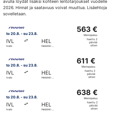
avulla löydät lisäksi kohteen lentotarjoukset vuodelle
2026. Hinnat ja saatavuus voivat muuttua. Lisäehtoja
sovelletaan.
Valitse lentoyhtiön Finnair lento, lähtö to 20.8. kohteesta
563 €
563 €
Menopaluu,
to 20.8. - su 23.8.
Menopaluu
haettu
haettu 2
IVL
HEL
2
päivää
sitten
Ivalo
Helsinki-
päivää
Vantaa
sitten
Valitse lentoyhtiön Finnair lento, lähtö to 20.8. kohteesta
611 €
611 €
Menopaluu,
to 20.8. - su 23.8.
Menopaluu
haettu
haettu 2
IVL
HEL
2
päivää
sitten
Ivalo
Helsinki-
päivää
Vantaa
sitten
Valitse lentoyhtiön Finnair lento, lähtö to 20.8. kohteesta
638 €
638 €
Menopaluu,
to 20.8. - su 23.8.
Menopaluu
haettu
haettu 2
IVL
HEL
2
päivää
sitten
Ivalo
Helsinki-
päivää
Vantaa