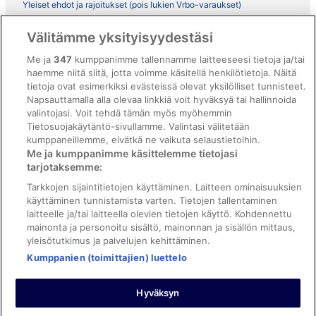
Yleiset ehdot ja rajoitukset (pois lukien Vrbo-varaukset)
Vrbon sopimusehdot
Välitämme yksityisyydestäsi
Saavutettavuus
Me ja
347
kumppanimme tallennamme laitteeseesi tietoja ja/tai
ebookers BONUS+ -ohjelman ehdot
haemme niitä siitä, jotta voimme käsitellä henkilötietoja. Näitä
tietoja ovat esimerkiksi evästeissä olevat yksilölliset tunnisteet.
Oikeudelliset tiedot / ota meihin yhteyttä
Napsauttamalla alla olevaa linkkiä voit hyväksyä tai hallinnoida
valintojasi. Voit tehdä tämän myös myöhemmin
Sisältövaatimukset ja ilmoituksen tekeminen sisällöstä
Tietosuojakäytäntö-sivullamme. Valintasi välitetään
kumppaneillemme, eivätkä ne vaikuta selaustietoihin.
Tuki
Me ja kumppanimme käsittelemme tietojasi
tarjotaksemme:
Ota yhteyttä
Tarkkojen sijaintitietojen käyttäminen. Laitteen ominaisuuksien
Varauksen muuttaminen tai peruuttaminen
käyttäminen tunnistamista varten. Tietojen tallentaminen
laitteelle ja/tai laitteella olevien tietojen käyttö. Kohdennettu
Varaa lento lentoyhtiön hyvityskupongeilla
mainonta ja personoitu sisältö, mainonnan ja sisällön mittaus,
yleisötutkimus ja palvelujen kehittäminen.
Hyvityksen hakeminen ja aikarajat
Kumppanien (toimittajien) luettelo
Hyväksyn
©2026 Expedia, Inc., Expedia Groupin yritys. Kaikki oikeudet