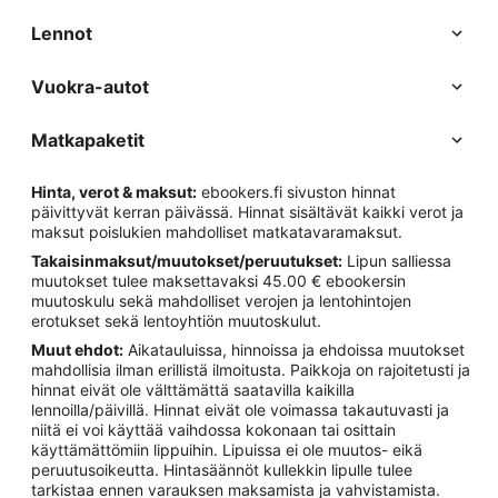
Lennot
Vuokra-autot
Matkapaketit
Hinta, verot & maksut:
ebookers.fi sivuston hinnat
päivittyvät kerran päivässä. Hinnat sisältävät kaikki verot ja
maksut poislukien mahdolliset matkatavaramaksut.
Takaisinmaksut/muutokset/peruutukset:
Lipun salliessa
muutokset tulee maksettavaksi 45.00 € ebookersin
muutoskulu sekä mahdolliset verojen ja lentohintojen
erotukset sekä lentoyhtiön muutoskulut.
Muut ehdot:
Aikatauluissa, hinnoissa ja ehdoissa muutokset
mahdollisia ilman erillistä ilmoitusta. Paikkoja on rajoitetusti ja
hinnat eivät ole välttämättä saatavilla kaikilla
lennoilla/päivillä. Hinnat eivät ole voimassa takautuvasti ja
niitä ei voi käyttää vaihdossa kokonaan tai osittain
käyttämättömiin lippuihin. Lipuissa ei ole muutos- eikä
peruutusoikeutta. Hintasäännöt kullekkin lipulle tulee
tarkistaa ennen varauksen maksamista ja vahvistamista.