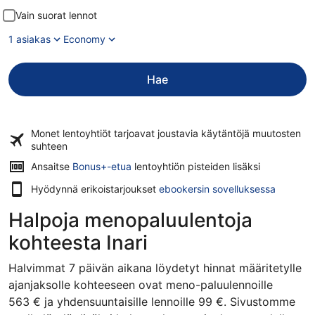
Vain suorat lennot
1 asiakas
Economy
Hae
Monet lentoyhtiöt tarjoavat
joustavia käytäntöjä
muutosten
suhteen
Ansaitse
Bonus+-etua
lentoyhtiön pisteiden lisäksi
Hyödynnä erikoistarjoukset
ebookersin sovelluksessa
Halpoja menopaluulentoja
kohteesta Inari
Halvimmat 7 päivän aikana löydetyt hinnat määritetylle
ajanjaksolle kohteeseen ovat meno-paluulennoille
563 € ja yhdensuuntaisille lennoille 99 €. Sivustomme