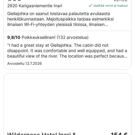
81 €
out
2920 Karigasniementie Inari
sisältää verot ja maksut
per
of
Giellajohka on saanut loistavaa palautetta avuliaasta
yö
5
henkilökunnastaan. Majoituspaikka tarjoaa esimerkiksi
ajalle
ilmaisen Wi-Fi-yhteyden yleisissä tiloissa, ilmaisen
9.8.
omatoimisen pysäköinnin ja ravintolan. Tämän
viiva
majoituspaikan tarjoamiin lemmikkipalveluihin kuuluu ruoka-
9,8
/
10
Poikkeuksellinen! (132 arvostelua)
10.8.
ja vesikulhot.
"I had a great stay at Giellajohka. The cabin did not
disappoint. It was comfortable and well equipped, and had a
beautiful view of the river. The location was perfect because
it allowed for day trips to other areas of Lapland. The only
Arvosteltu 12.7.2026
downside was that there were 2 camping caravans that
parked about ..."
Avautuu uuteen ikkunaan
Wilderness Hotel Inari & Igloos
Hinta