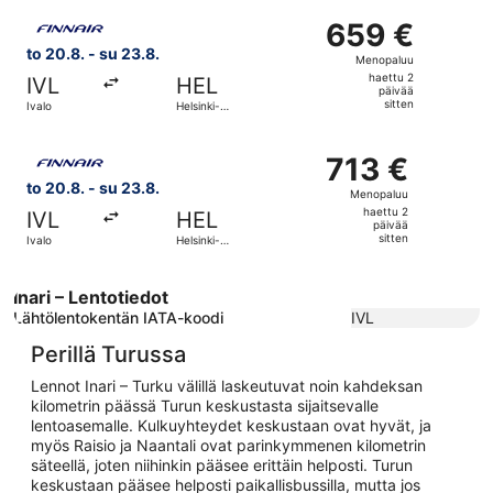
sitten
Valitse lentoyhtiön Finnair lento, lähtö to 20.8. kohteesta
659 €
659 €
Menopaluu,
to 20.8. - su 23.8.
Menopaluu
haettu
haettu 2
IVL
HEL
2
päivää
sitten
Ivalo
Helsinki-
päivää
Vantaa
sitten
Valitse lentoyhtiön Finnair lento, lähtö to 20.8. kohteesta
713 €
713 €
Menopaluu,
to 20.8. - su 23.8.
Menopaluu
haettu
haettu 2
IVL
HEL
2
päivää
sitten
Ivalo
Helsinki-
päivää
Vantaa
sitten
Inari – Lentotiedot
Lähtölentokentän IATA-koodi
IVL
Perillä Turussa
Lennot Inari – Turku välillä laskeutuvat noin kahdeksan
kilometrin päässä Turun keskustasta sijaitsevalle
lentoasemalle. Kulkuyhteydet keskustaan ovat hyvät, ja
myös Raisio ja Naantali ovat parinkymmenen kilometrin
säteellä, joten niihinkin pääsee erittäin helposti. Turun
keskustaan pääsee helposti paikallisbussilla, mutta jos