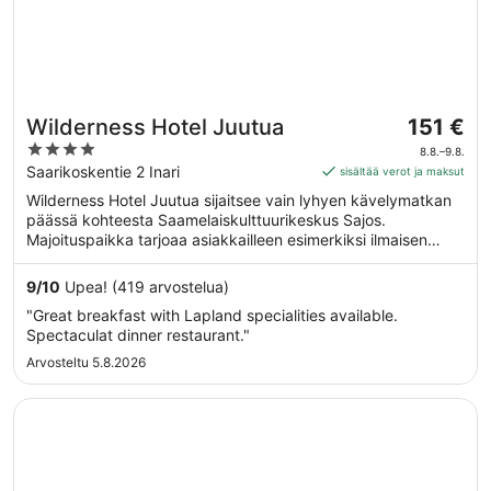
Hinta
Wilderness Hotel Juutua
151 €
on
4
8.8.–9.8.
151 €
out
Saarikoskentie 2 Inari
sisältää verot ja maksut
per
of
Wilderness Hotel Juutua sijaitsee vain lyhyen kävelymatkan
yö
5
päässä kohteesta Saamelaiskulttuurikeskus Sajos.
ajalle
Majoituspaikka tarjoaa asiakkailleen esimerkiksi ilmaisen
8.8.
aamiaisen, ilmaisen Wi-Fi-yhteyden yleisissä tiloissa ja
viiva
ilmaisen omatoimisen pysäköinnin.
9
/
10
Upea! (419 arvostelua)
9.8.
"Great breakfast with Lapland specialities available.
Spectaculat dinner restaurant."
Arvosteltu 5.8.2026
Avautuu uuteen ikkunaan
Hotelli Ivalo