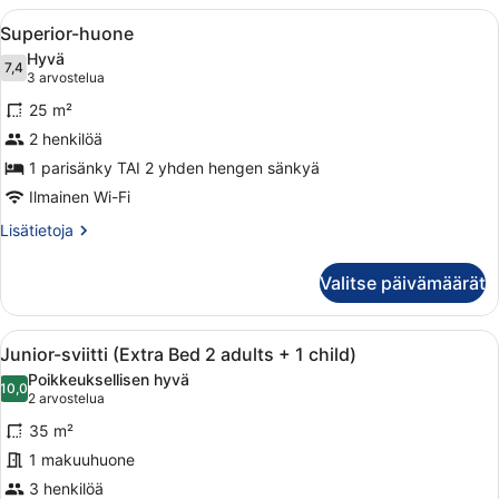
Avaa
Hotellihuone, jossa on sänky, työpöyt
6
Superior-huone
kaikki
Hyvä
huonetyypin
7,4
7,4 kautta 10
(3
3 arvostelua
Superior-
arvostelua)
25 m²
huone
2 henkilöä
kuvat
1 parisänky TAI 2 yhden hengen sänkyä
Ilmainen Wi-Fi
Lisätietoja
Lisätietoja
huoneesta
Superior-
Valitse päivämäärät
huone
Avaa
Moderni hotellihuone, jossa on sohv
6
Junior-sviitti (Extra Bed 2 adults + 1 child)
kaikki
Poikkeuksellisen hyvä
huonetyypin
10,0
10,0 kautta 10
(2
2 arvostelua
Junior-
arvostelua)
35 m²
sviitti
1 makuuhuone
(Extra
3 henkilöä
Bed