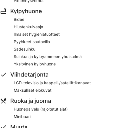
Pimennysverhot
Kylpyhuone
Bidee
Hiustenkuivaaja
Ilmaiset hygieniatuotteet
Pyyhkeet saatavilla
Sadesuihku
Suihkun ja kylpyammeen yhdistelmä
Yksityinen kylpyhuone
Viihdetarjonta
LCD-televisio ja kaapeli-/satelliittikanavat
Maksulliset elokuvat
Ruoka ja juoma
Huonepalvelu (rajoitetut ajat)
Minibaari
Muuta