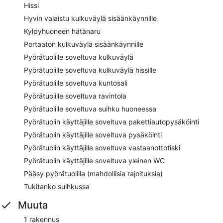
Hissi
Hyvin valaistu kulkuväylä sisäänkäynnille
Kylpyhuoneen hätänaru
Portaaton kulkuväylä sisäänkäynnille
Pyörätuolille soveltuva kulkuväylä
Pyörätuolille soveltuva kulkuväylä hissille
Pyörätuolille soveltuva kuntosali
Pyörätuolille soveltuva ravintola
Pyörätuolille soveltuva suihku huoneessa
Pyörätuolin käyttäjille soveltuva pakettiautopysäköinti
Pyörätuolin käyttäjille soveltuva pysäköinti
Pyörätuolin käyttäjille soveltuva vastaanottotiski
Pyörätuolin käyttäjille soveltuva yleinen WC
Pääsy pyörätuolilla (mahdollisia rajoituksia)
Tukitanko suihkussa
Muuta
1 rakennus