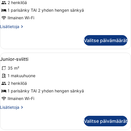
2 henkilöä
1 parisänky TAI 2 yhden hengen sänkyä
Ilmainen Wi-Fi
Lisätietoja
Lisätietoja
huoneesta
Standard-
Valitse päivämäärät
huone
Avaa
Moderni hotellihuone, jossa on sohv
6
Junior-sviitti
kaikki
35 m²
huonetyypin
Junior-
1 makuuhuone
sviitti
2 henkilöä
kuvat
1 parisänky TAI 2 yhden hengen sänkyä
Ilmainen Wi-Fi
Lisätietoja
Lisätietoja
huoneesta
Junior-
Valitse päivämäärät
sviitti