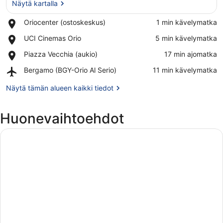
Näytä kartalla
Place,
Oriocenter (ostoskeskus)
‪1 min kävelymatka‬
Oriocenter
Näytä kartalla
Place,
UCI Cinemas Orio
‪5 min kävelymatka‬
(ostoskeskus)
UCI
Place,
Piazza Vecchia (aukio)
‪17 min ajomatka‬
Cinemas
Piazza
Orio
Airport,
Bergamo (BGY-Orio Al Serio)
‪11 min kävelymatka‬
Vecchia
Bergamo
(aukio)
(BGY-
Näytä tämän alueen kaikki tiedot
Orio
Al
Huonevaihtoehdot
Serio)