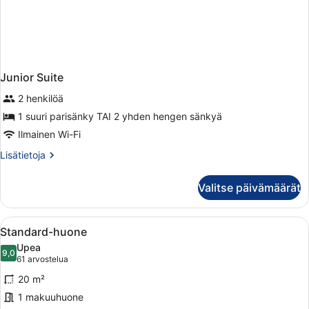
Junior Suite
2 henkilöä
1 suuri parisänky TAI 2 yhden hengen sänkyä
Ilmainen Wi-Fi
Lisätietoja
Lisätietoja
huoneesta
Junior
Valitse päivämäärät
Suite
Avaa
Hotellihuone, jossa on suuri sänky, t
7
Standard-huone
kaikki
Upea
huonetyypin
9,0
9,0 kautta 10
(61
61 arvostelua
Standard-
arvostelua)
20 m²
huone
1 makuuhuone
kuvat