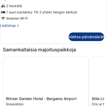
2 henkilöä
1 suuri parisänky TAI 2 yhden hengen sänkyä
Ilmainen Wi-Fi
Lisätietoja
Lisätietoja
huoneesta
Superior
Valitse päivämäärät
Room
Samankaltaisia majoituspaikkoja
Winter Garden Hotel - Bergamo Airport
Stile Libe
Winter
Stile
Winter Garden Hotel - Bergamo Airport
Stile Lib
Garden
Libero
Grassobbio
Orio al Se
Hotel
Orio