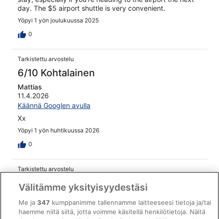
day. The $5 airport shuttle is very convenient.
Yöpyi 1 yön joulukuussa 2025
0
Tarkistettu arvostelu
6/10 Kohtalainen
Mattias
11.4.2026
Käännä Googlen avulla
Xx
Yöpyi 1 yön huhtikuussa 2026
0
Tarkistettu arvostelu
10/10 Loistava
Välitämme yksityisyydestäsi
Stephen
Me ja
347
kumppanimme tallennamme laitteeseesi tietoja ja/tai
6.4.2026
haemme niitä siitä, jotta voimme käsitellä henkilötietoja. Näitä