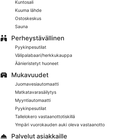
Kuntosali
käyttöön myös myyntiautomaatin, kielitaitoisen
Kuuma lähde
henkilökunnan ja pyykinpesutilat. Lentokenttäkuljetukset
aikataulun mukaan ovat saatavilla lisämaksusta. Pysäköinti
Ostoskeskus
on saatavilla lisämaksusta.
Sauna
Tämä 4 tähden hotelli on savuton.
Perheystävällinen
Asiakkaat voivat lisämaksusta nauttia buffetaamiaisen joka
Pyykinpesutilat
päivä klo 7.00–10.00.
Välipalabaari/herkkukauppa
NH Orio al Serio
– ravintola, jonka erikoisuutena on
Äänieristetyt huoneet
paikallinen keittiö. Ravintola tarjoilee illallisen. Auki tiettyinä
päivinä.
Mukavuudet
Huonepalvelu (rajoitettuina aikoina) on käytettävissä.
Juomavesiautomaatti
Matkatavarasäilytys
Myyntiautomaatti
Pyykinpesutilat
Tallelokero vastaanottotiskillä
Ympäri vuorokauden auki oleva vastaanotto
Palvelut asiakkaille