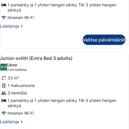
2
1 parisänky ja 1 yhden hengen sänky TAI 3 yhden hengen
sänkyä
adults
Ilmainen Wi-Fi
+
1
Lisätietoja
Lisätietoja
huoneesta
child)
Junior-
kuvat
Valitse päivämäärät
sviitti
(Extra
Bed
Avaa
Moderni hotellihuone, jossa on sohv
6
2
Junior-sviitti (Extra Bed 3 adults)
kaikki
adults
Upea
+
huonetyypin
9,0
9,0 kautta 10
(2
2 arvostelua
1
Junior-
arvostelua)
child)
33 m²
sviitti
1 makuuhuone
(Extra
3 henkilöä
Bed
3
1 parisänky ja 1 yhden hengen sänky TAI 3 yhden hengen
sänkyä
adults)
Ilmainen Wi-Fi
kuvat
Lisätietoja
Lisätietoja
huoneesta