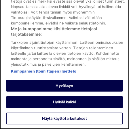
Hyvää: Siisteys, henkilökunta ja palvelu ja majoituspaikan
tietoja ovat esimerkiksi evästeissä olevat yksilölliset tunnisteet.
Napsauttamalla alla olevaa linkkiä voit hyväksyä tai hallinnoida
kunto ja tilat
Käännä Googlen avulla
valintojasi. Voit tehdä tämän myös myöhemmin
Tietosuojakäytäntö-sivullamme. Valintasi välitetään
Clean room
kumppaneillemme, eivätkä ne vaikuta selaustietoihin.
Yöpyi 4 yötä maaliskuussa 2026
Me ja kumppanimme käsittelemme tietojasi
tarjotaksemme:
0
Tarkkojen sijaintitietojen käyttäminen. Laitteen ominaisuuksien
käyttäminen tunnistamista varten. Tietojen tallentaminen
Tarkistettu arvostelu
laitteelle ja/tai laitteella olevien tietojen käyttö. Kohdennettu
10/10 Loistava
mainonta ja personoitu sisältö, mainonnan ja sisällön mittaus,
yleisötutkimus ja palvelujen kehittäminen.
Dr Harpreet S
29.5.2025
Kumppanien (toimittajien) luettelo
Hyvää: Siisteys, henkilökunta ja palvelu, majoituspaikan kunto
ja tilat ja huoneen mukavuus
Hyväksyn
Käännä Googlen avulla
Excellent location and rooms
Hylkää kaikki
Yöpyi 1 yön toukokuussa 2025
0
Näytä käyttötarkoitukset
Tarkistettu arvostelu