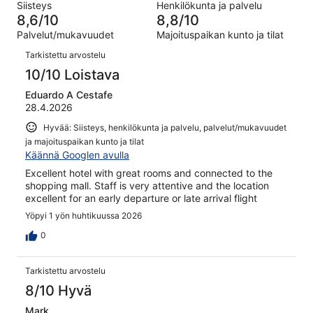
kautta
Siisteys
Henkilökunta ja palvelu
arvostelua
25
1007
8,6/10
8,8/10
kautta
arvostelua
Palvelut/mukavuudet
Majoituspaikan kunto ja tilat
1007
Arvostelut
arvostelua
Tarkistettu arvostelu
10/10 Loistava
Eduardo A Cestafe
28.4.2026
Hyvää: Siisteys, henkilökunta ja palvelu, palvelut/mukavuudet
ja majoituspaikan kunto ja tilat
Käännä Googlen avulla
Excellent hotel with great rooms and connected to the
shopping mall. Staff is very attentive and the location
excellent for an early departure or late arrival flight
Yöpyi 1 yön huhtikuussa 2026
0
Tarkistettu arvostelu
8/10 Hyvä
Mark