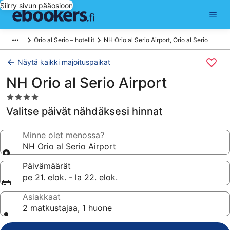
Siirry sivun pääosioon
Orio al Serio – hotellit
NH Orio al Serio Airport, Orio al Serio
Näytä kaikki majoituspaikat
NH Orio al Serio Airport
4.0
tähden
Valitse päivät nähdäksesi hinnat
majoituspaikka
Minne olet menossa?
NH Orio al Serio Airport
Päivämäärät
pe 21. elok. - la 22. elok.
Asiakkaat
2 matkustajaa, 1 huone