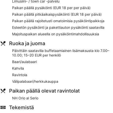
Limusiini- / town car -palvelu
Buffetaamiainen saatavilla päivittäin lisämaksusta
Paikan päällä pysäköinti (EUR 18 per per päivä)
Omatoiminen pysäköinti ja pitkitetty pysäköinti
(maksullinen) saatavilla maksusta
Paikan päällä pitkäaikaispysäköinti (EUR 18 per päivä)
Majoituspaikan tarjoamiin palveluihin sisältyvät
Paikan päällä rajoitetusti omatoimisia pysäköintipaikkoja
kuivapesula-/pesulapalvelut, matkatavarasäilytys ja
Esteetön pysäköinti ja pakettiauton pysäköinti saatavilla
limusiini- tai town car -palvelu
Majoituspaikan alueella on pysäköintimahdollisuuksia
Majoituspaikan alueella on tarjolla kuntosali ja sauna
Ruoka ja juoma
Asiakkaat ovat antaneet paljon hyvää palautetta
majoituspaikan sijainnista lähellä lentokenttää ja
Päivittäin saatavilla buffetaamiainen lisämaksusta klo 7.00–
avuliaasta henkilökunnasta
10.00; 15–20 EUR per henkilö
Sijaitsee 14 minuutin ajomatkan päässä kohteesta San
Baari/aulabaari
Vigilion linna
Kahvila
Lentokenttäkuljetukset saatavilla maksusta
Ravintola
Majoituspaikkaan voi tuoda kissan tai koiran lisämaksusta
Välipalabaari/herkkukauppa
NH Orio al Serio Airport tarjoaa asiakkaidensa käyttöön
saunan ja kuntokeskuksen. Majoituspaikasta löytyy ravintola,
Paikan päällä olevat ravintolat
kahvila ja välipalabaari/deli. Majoituspaikan baari/lounge
NH Orio al Serio
kutsuu nauttimaan drinkeistä. Wi-Fi on saatavilla yleisissä
tiloissa ilmaiseksi.
Tekemistä
Business-palveluihin kuuluu kokoushuone ja limusiini- / town
car -palvelu. NH Orio al Serio Airport tarjoaa asiakkaiden