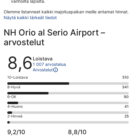
vanhoilta lapsilta.
Olemme listanneet kaikki majoituspaikan meille antamat hinnat.
Näytä kaikki tärkeät tiedot
NH Orio al Serio Airport –
arvostelut
Arvostelut
8,6
Loistava
1 007 arvostelua
Arvostelut
Arvosana
10–Loistava
510
10
Arvosana
8–Hyvä
341
-
8
Loistava.
Arvosana
6–OK
90
-
510
6
Hyvä.
Arvosana
4–Huono
41
kautta
-
341
4
1007
OK.
Arvosana
2–Hirveä
25
kautta
-
arvostelua
90
2
1007
Huono.
kautta
-
arvostelua
41
9,2/10
8,8/10
1007
Hirveä.