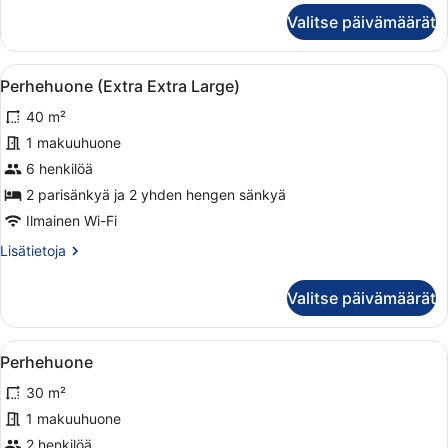
Junior-
Valitse päivämäärät
sviitti
(Extra
Bed
Avaa
Hotellihuone, jossa on suuri sänky, 
7
3
Perhehuone (Extra Extra Large)
kaikki
adults)
40 m²
huonetyypin
Perhehuone
1 makuuhuone
(Extra
6 henkilöä
Extra
2 parisänkyä ja 2 yhden hengen sänkyä
Large)
Ilmainen Wi-Fi
kuvat
Lisätietoja
Lisätietoja
huoneesta
Perhehuone
Valitse päivämäärät
(Extra
Extra
Large)
Avaa
Hotellihuone, jossa on suuri sänky, 
8
Perhehuone
kaikki
30 m²
huonetyypin
Perhehuone
1 makuuhuone
kuvat
2 henkilöä