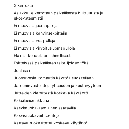
3 kerrosta
Asiakkaille kerrotaan paikallisesta kulttuurista ja
ekosysteemistä
Ei muovisia juomapillejä
Ei muovisia kahvinsekoittajia
Ei muovisia vesipulloja
Ei muovisia virvoitusjuomapulloja
Eläimiä kohdellaan inhimillisesti
Esittelyssä paikallisten taiteilijoiden töitä
Juhlasali
Juomavesiautomaatin käyttöä suositellaan
Jälleeninvestointeja yhteisöön ja kestävyyteen
Jätteiden kierrätystä koskeva käytäntö
Kaksilasiset ikkunat
Kasvisruoka-aamiainen saatavilla
Kasvisruokavaihtoehtoja
Kattava ruokajätettä koskeva käytäntö