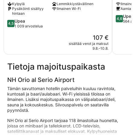
Kylpylä
Lemmikkiystävällinen
Ilmainen
-
al
Pysäköinti sisältyy
Ilmainen Wi-Fi
Aamiaine
Bergamo
Serio
hintaan
Airport
4.6
Upea
4,6
4.5
Upea
Grassobbio
kautta
564 ar
4,5
kautta
1 009 arvostelua
5,
5,
Upea,
Hinta
107 €
Upea,
564
on
1 009
arvostelu
sisältää verot ja maksut
107 €
arvostelua
9.8.–10.8.
Tietoja majoituspaikasta
NH Orio al Serio Airport
Tämän savuttoman hotellin palveluihin kuuluu ravintola,
kuntosali ja baari/aulabaari. Wi-Fi yleisissä tiloissa on
ilmainen. Lisäksi majoituspaikassa on välipalabaari/deli,
sauna ja kokouskeskus. Siivouspalvelu on saatavilla
pyynnöstä.
NH Orio al Serio Airport tarjoaa 118 ilmastoitua huonetta,
joissa on minibaari ja tallelokerot. LCD-televisio,
satelliittikanavat ja maksulliset elokuvat. Kylpyhuoneista