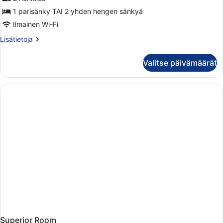
1 parisänky TAI 2 yhden hengen sänkyä
Ilmainen Wi-Fi
Lisätietoja
Lisätietoja
huoneesta
Perhehuone
Valitse päivämäärät
Superior Room