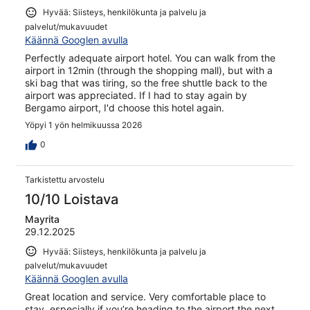
Hyvää: Siisteys, henkilökunta ja palvelu ja
palvelut/mukavuudet
Käännä Googlen avulla
Perfectly adequate airport hotel. You can walk from the
airport in 12min (through the shopping mall), but with a
ski bag that was tiring, so the free shuttle back to the
airport was appreciated. If I had to stay again by
Bergamo airport, I'd choose this hotel again.
Yöpyi 1 yön helmikuussa 2026
0
Tarkistettu arvostelu
10/10 Loistava
Mayrita
29.12.2025
Hyvää: Siisteys, henkilökunta ja palvelu ja
palvelut/mukavuudet
Käännä Googlen avulla
Great location and service. Very comfortable place to
stay, especially if you’re heading to the airport the next