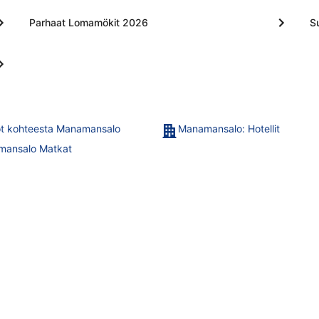
Parhaat Lomamökit 2026
S
t kohteesta Manamansalo
Manamansalo: Hotellit
ansalo Matkat