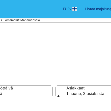
•
EUR
Listaa majoitus
Lomamökit: Manamansalo
kramökit Manam
töpäivä
Asiakkaat
vä
1 huone, 2 asiakasta