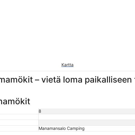
Kartta
ökit – vietä loma paikalliseen t
mamökit
8
Manamansalo Camping