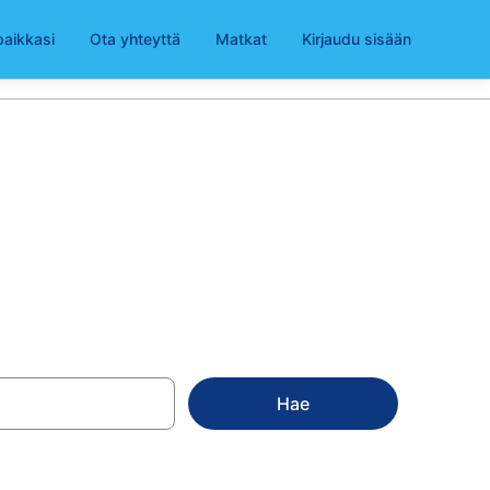
paikkasi
Ota yhteyttä
Matkat
Kirjaudu sisään
ansalo
Hae