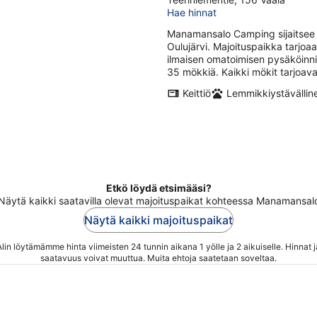
out
9.8.
-
Hae hinnat
of
9.8.
5
Manamansalo Camping sijaitsee
Oulujärvi. Majoituspaikka tarjoaa
ilmaisen omatoimisen pysäköinni
35 mökkiä. Kaikki mökit tarjoava
Keittiö
Lemmikkiystävällin
Etkö löydä etsimääsi?
Näytä kaikki saatavilla olevat majoituspaikat kohteessa Manamansal
Näytä kaikki majoituspaikat
Alin löytämämme hinta viimeisten 24 tunnin aikana 1 yölle ja 2 aikuiselle. Hinnat j
saatavuus voivat muuttua. Muita ehtoja saatetaan soveltaa.