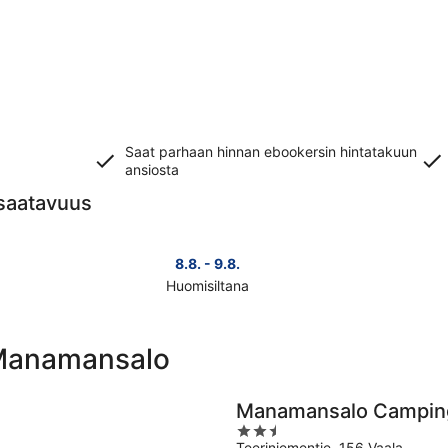
Saat parhaan hinnan ebookersin hintatakuun
ansiosta
saatavuus
8.8. - 9.8.
Huomisiltana
Tarkista
Tark
kohteen
koh
Manamansalo
Man
Manamansalo
hinnat
hin
huomisillaksi
täks
eli
vii
Manamansalo Campin
8.8.
eli
2.5
-
7.8.
Teeriniementie, 156 Vaala