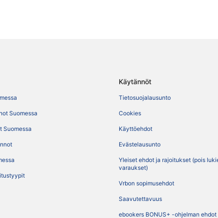
Käytännöt
omessa
Tietosuojalausunto
not Suomessa
Cookies
t Suomessa
Käyttöehdot
ennot
Evästelausunto
messa
Yleiset ehdot ja rajoitukset (pois luk
varaukset)
itustyypit
Vrbon sopimusehdot
Saavutettavuus
ebookers BONUS+ -ohjelman ehdot