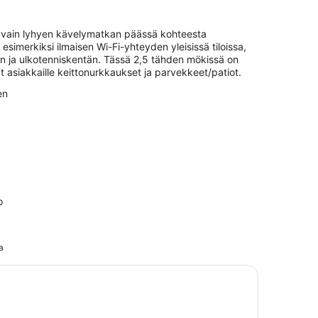
 vain lyhyen kävelymatkan päässä kohteesta
 esimerkiksi ilmaisen Wi-Fi-yhteyden yleisissä tiloissa,
n ja ulkotenniskentän. Tässä 2,5 tähden mökissä on
t asiakkaille keittonurkkaukset ja parvekkeet/patiot.
en
o
a