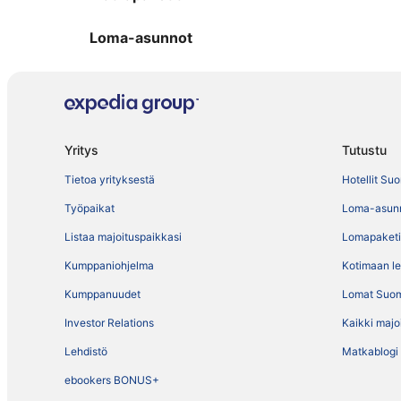
Loma-asunnot
Yritys
Tutustu
Tietoa yrityksestä
Hotellit Su
Työpaikat
Loma-asun
Listaa majoituspaikkasi
Lomapaketi
Kumppaniohjelma
Kotimaan l
Kumppanuudet
Lomat Suo
Investor Relations
Kaikki majo
Lehdistö
Matkablogi
ebookers BONUS+