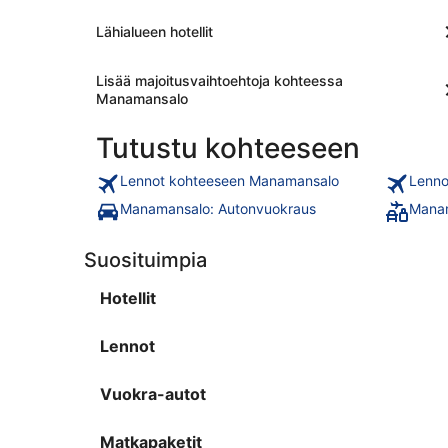
Lähialueen hotellit
Lisää majoitusvaihtoehtoja kohteessa
Manamansalo
Tutustu kohteeseen
Lennot kohteeseen Manamansalo
Lenno
Manamansalo: Autonvuokraus
Manam
Suosituimpia
Hotellit
Lennot
Vuokra-autot
Matkapaketit