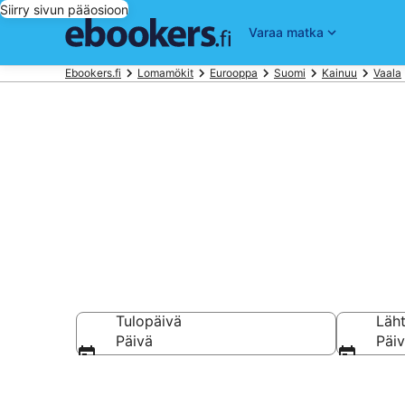
Siirry sivun pääosioon
Varaa matka
Ebookers.fi
Lomamökit
Eurooppa
Suomi
Kainuu
Vaala
Loma- ja vuo
Tulopäivä
Läh
Päivä
Päi