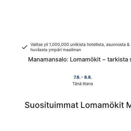
Valitse yli 1,000,000 uniikista hotellista, asunnosta &
huvilasta ympäri maailman
Manamansalo: Lomamökit − tarkista 
7.8. - 8.8.
Tänä iltana
Tarkista
kohteen
Manamansalo
Suosituimmat Lomamökit 
hinnat
täksi
illaksi
eli
7.8.