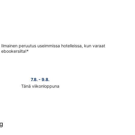
Ilmainen peruutus useimmissa hotelleissa, kun varaat
ebookersilta!*
7.8. - 9.8.
Tänä viikonloppuna
ista
teen
amansalo
nat
i
konlopuksi
g