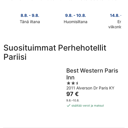
8.8. - 9.8.
9.8. - 10.8.
14.8. - 16
Tänä iltana
Huomisiltana
Ensi
Tarkista
Tarkista
viikonlop
Tarkista
kohteen
kohteen
kohteen
Pariisi
Pariisi
Pariisi
hinnat
hinnat
Suosituimmat Perhehotellit
hinnat
täksi
huomisillaksi
Pariisi
ensi
illaksi
eli
viikonlopu
eli
9.8.
eli
8.8.
-
Best Western Paris
14.8.
-
10.8.
Inn
-
9.8.
2.5
16.8.
2011 Alverson Dr Paris KY
out
Hinta
97 €
of
on
5
9.8.–10.8.
97 €
sisältää verot ja maksut
per
yö