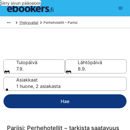
Siirry sivun pääosioon
Yhdysvallat
Perhehotellit – Pariisi
Varaa perhehotelli kohteesta
Pariisi
Tulopäivä
Lähtöpäivä
7.9.
8.9.
Asiakkaat
1 huone, 2 asiakasta
Hae
Pariisi: Perhehotellit − tarkista saatavuus