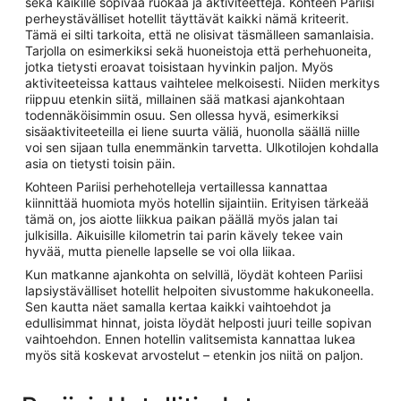
sekä kaikille sopivaa ruokaa ja aktiviteetteja. Kohteen Pariisi
perheystävälliset hotellit täyttävät kaikki nämä kriteerit.
Tämä ei silti tarkoita, että ne olisivat täsmälleen samanlaisia.
Tarjolla on esimerkiksi sekä huoneistoja että perhehuoneita,
jotka tietysti eroavat toisistaan hyvinkin paljon. Myös
aktiviteeteissa kattaus vaihtelee melkoisesti. Niiden merkitys
riippuu etenkin siitä, millainen sää matkasi ajankohtaan
todennäköisimmin osuu. Sen ollessa hyvä, esimerkiksi
sisäaktiviteeteilla ei liene suurta väliä, huonolla säällä niille
voi sen sijaan tulla enemmänkin tarvetta. Ulkotilojen kohdalla
asia on tietysti toisin päin.
Kohteen Pariisi perhehotelleja vertaillessa kannattaa
kiinnittää huomiota myös hotellin sijaintiin. Erityisen tärkeää
tämä on, jos aiotte liikkua paikan päällä myös jalan tai
julkisilla. Aikuisille kilometrin tai parin kävely tekee vain
hyvää, mutta pienelle lapselle se voi olla liikaa.
Kun matkanne ajankohta on selvillä, löydät kohteen Pariisi
lapsiystävälliset hotellit helpoiten sivustomme hakukoneella.
Sen kautta näet samalla kertaa kaikki vaihtoehdot ja
edullisimmat hinnat, joista löydät helposti juuri teille sopivan
vaihtoehdon. Ennen hotellin valitsemista kannattaa lukea
myös sitä koskevat arvostelut – etenkin jos niitä on paljon.