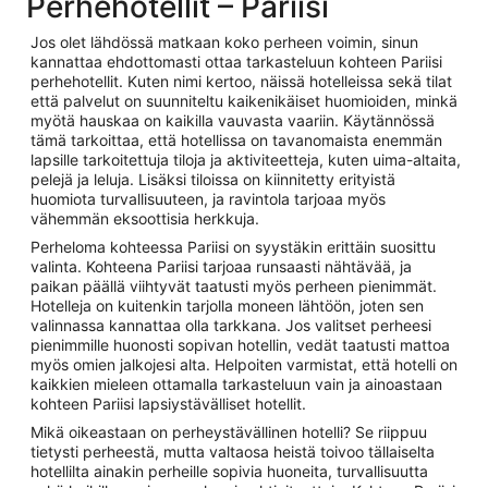
Perhehotellit – Pariisi
Jos olet lähdössä matkaan koko perheen voimin, sinun
kannattaa ehdottomasti ottaa tarkasteluun kohteen Pariisi
perhehotellit. Kuten nimi kertoo, näissä hotelleissa sekä tilat
että palvelut on suunniteltu kaikenikäiset huomioiden, minkä
myötä hauskaa on kaikilla vauvasta vaariin. Käytännössä
tämä tarkoittaa, että hotellissa on tavanomaista enemmän
lapsille tarkoitettuja tiloja ja aktiviteetteja, kuten uima-altaita,
pelejä ja leluja. Lisäksi tiloissa on kiinnitetty erityistä
huomiota turvallisuuteen, ja ravintola tarjoaa myös
vähemmän eksoottisia herkkuja.
Perheloma kohteessa Pariisi on syystäkin erittäin suosittu
valinta. Kohteena Pariisi tarjoaa runsaasti nähtävää, ja
paikan päällä viihtyvät taatusti myös perheen pienimmät.
Hotelleja on kuitenkin tarjolla moneen lähtöön, joten sen
valinnassa kannattaa olla tarkkana. Jos valitset perheesi
pienimmille huonosti sopivan hotellin, vedät taatusti mattoa
myös omien jalkojesi alta. Helpoiten varmistat, että hotelli on
kaikkien mieleen ottamalla tarkasteluun vain ja ainoastaan
kohteen Pariisi lapsiystävälliset hotellit.
Mikä oikeastaan on perheystävällinen hotelli? Se riippuu
tietysti perheestä, mutta valtaosa heistä toivoo tällaiselta
hotellilta ainakin perheille sopivia huoneita, turvallisuutta