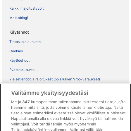
Kaikki majoitustyypit
Matkablogi
Käytännöt
Tietosuojalausunto
Cookies
Käyttöehdot
Evästelausunto
Yleiset ehdot ja rajoitukset (pois lukien Vrbo-varaukset)
Vrbon sopimusehdot
Välitämme yksityisyydestäsi
Saavutettavuus
Me ja
347
kumppanimme tallennamme laitteeseesi tietoja ja/tai
ebookers BONUS+ -ohjelman ehdot
haemme niitä siitä, jotta voimme käsitellä henkilötietoja. Näitä
tietoja ovat esimerkiksi evästeissä olevat yksilölliset tunnisteet.
Oikeudelliset tiedot / ota meihin yhteyttä
Napsauttamalla alla olevaa linkkiä voit hyväksyä tai hallinnoida
valintojasi. Voit tehdä tämän myös myöhemmin
Sisältövaatimukset ja ilmoituksen tekeminen sisällöstä
Tietosuojakäytäntö-sivullamme. Valintasi välitetään