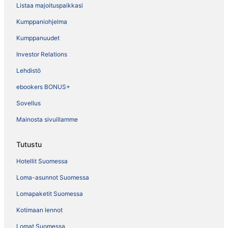
Listaa majoituspaikkasi
Kumppaniohjelma
Kumppanuudet
Investor Relations
Lehdistö
ebookers BONUS+
Sovellus
Mainosta sivuillamme
Tutustu
Hotellit Suomessa
Loma-asunnot Suomessa
Lomapaketit Suomessa
Kotimaan lennot
Lomat Suomessa