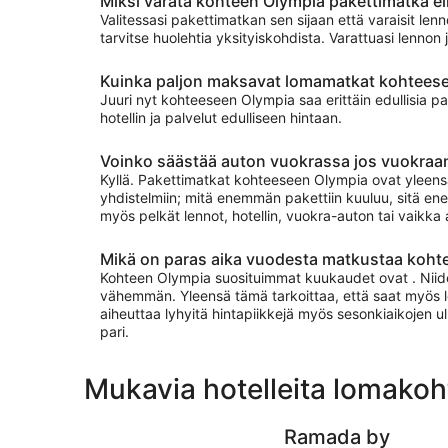
Miksi varata kohteen Olympia pakettimatka eik
Valitessasi pakettimatkan sen sijaan että varaisit lenn
tarvitse huolehtia yksityiskohdista. Varattuasi lenno
Kuinka paljon maksavat lomamatkat kohtees
Juuri nyt kohteeseen Olympia saa erittäin edullisia pa
hotellin ja palvelut edulliseen hintaan.
Voinko säästää auton vuokrassa jos vuokraan
Kyllä. Pakettimatkat kohteeseen Olympia ovat yleensä 
yhdistelmiin; mitä enemmän pakettiin kuuluu, sitä ene
myös pelkät lennot, hotellin, vuokra-auton tai vaikka a
Mikä on paras aika vuodesta matkustaa koht
Kohteen Olympia suosituimmat kuukaudet ovat . Niiden 
vähemmän. Yleensä tämä tarkoittaa, että saat myös l
aiheuttaa lyhyitä hintapiikkejä myös sesonkiaikojen u
pari.
Mukavia hotelleita lomako
Ramada by