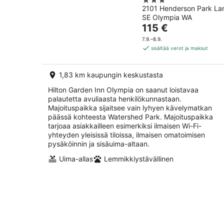
3
2101 Henderson Park La
out
SE Olympia WA
of
Hinta
115 €
5
on
7.9.–8.9.
115 €
sisältää verot ja maksut
per
yö
1,83 km kaupungin keskustasta
Hilton Garden Inn Olympia on saanut loistavaa
palautetta avuliaasta henkilökunnastaan.
Majoituspaikka sijaitsee vain lyhyen kävelymatkan
päässä kohteesta Watershed Park. Majoituspaikka
tarjoaa asiakkailleen esimerkiksi ilmaisen Wi-Fi-
yhteyden yleisissä tiloissa, ilmaisen omatoimisen
pysäköinnin ja sisäuima-altaan.
Uima-allas
Lemmikkiystävällinen