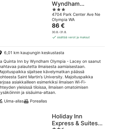
Wyndham
3
Olympia - Lacey
4704 Park Center Ave Ne
out
Olympia WA
of
Hinta
86 €
5
on
30.8.–31.8.
86 €
sisältää verot ja maksut
per
yö
6,01 km kaupungin keskustasta
a Quinta Inn by Wyndham Olympia - Lacey on saanut
ahtavaa palautetta ilmaisesta aamiaisestaan.
ajoituspaikka sijaitsee kävelymatkan päässä
ohteesta Saint Martin’s University. Majoituspaikka
arjoaa asiakkailleen esimerkiksi ilmaisen Wi-Fi-
hteyden yleisissä tiloissa, ilmaisen omatoimisen
ysäköinnin ja sisäuima-altaan.
Uima-allas
Poreallas
Holiday Inn
Express & Suites