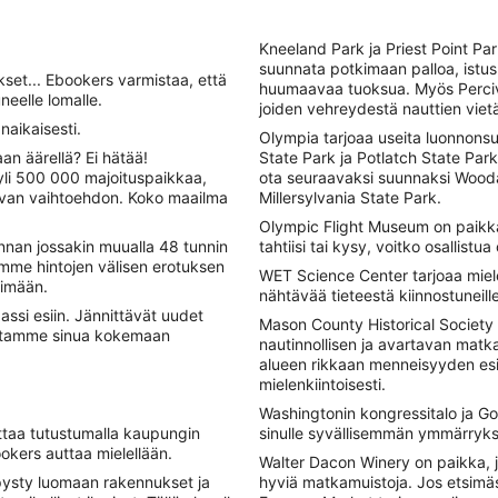
Kneeland Park ja Priest Point Par
suunnata potkimaan palloa, istu
set... Ebookers varmistaa, että
huumaavaa tuoksua. Myös Perciva
eelle lomalle.
joiden vehreydestä nauttien vietä
naikaisesti.
Olympia tarjoaa useita luonnonsuo
an äärellä? Ei hätää!
State Park ja Potlatch State Park.
yli 500 000 majoituspaikkaa,
ota seuraavaksi suunnaksi Wooda
opivan vaihtoehdon. Koko maailma
Millersylvania State Park.
Olympic Flight Museum on paikka,
nnan jossakin muualla 48 tunnin
tahtiisi tai kysy, voitko osallistua
mme hintojen välisen erotuksen
WET Science Center tarjoaa mielen
ttimään.
nähtävää tieteestä kiinnostuneille
ssi esiin. Jännittävät uudet
Mason County Historical Society
autamme sinua kokemaan
nautinnollisen ja avartavan matka
alueen rikkaan menneisyyden esitt
mielenkiintoisesti.
Washingtonin kongressitalo ja Go
taa tutustumalla kaupungin
sinulle syvällisemmän ymmärrykse
ookers auttaa mielellään.
Walter Dacon Winery on paikka, 
pysty luomaan rakennukset ja
hyviä matkamuistoja. Jos etsimäsi