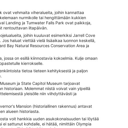
k ovat vehmaita viheralueita, joihin kannattaa
skelemaan nurmikolle tai hengittämään kukkien
l Landing ja Tumwater Falls Park ovat paikkoja,
t rentouttavan iltapäivän.
jelualueita, joihin kuuluvat esimerkiksi Jarrell Cove
 Jos haluat viettää vielä lisäaikaa luonnon keskellä,
rd Bay Natural Resources Conservation Area ja
 jossa on esillä kiinnostavia kokoelmia. Kulje omaan
 opastetulle kierrokselle.
kiintoista tietoa tieteen kehityksestä ja paljon
.
 Museum ja State Capitol Museum tarjoavat
n historiaan. Molemmat niistä voivat vain ylpeillä
elemisestä yleisölle niin viihdyttävästi ja
vernor's Mansion (historiallinen rakennus) antavat
n alueen historiasta.
josta voit hankkia uuden asukokonaisuuden tai löytää
 ei sattunut kohdalle, ei hätää, nimittäin Olympia