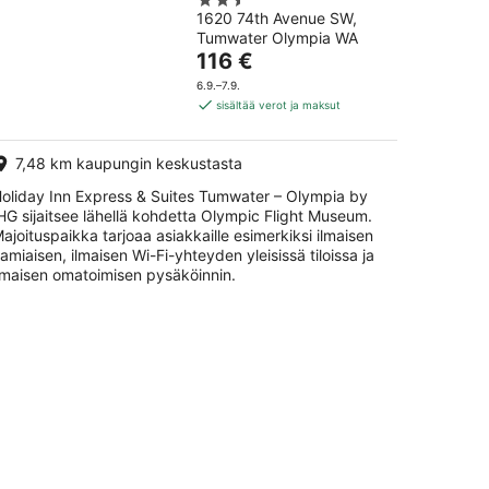
2.5
Tumwater –
1620 74th Avenue SW,
out
Olympia by IHG
Tumwater Olympia WA
of
Hinta
116 €
5
on
6.9.–7.9.
116 €
sisältää verot ja maksut
per
yö
7,48 km kaupungin keskustasta
oliday Inn Express & Suites Tumwater – Olympia by
HG sijaitsee lähellä kohdetta Olympic Flight Museum.
ajoituspaikka tarjoaa asiakkaille esimerkiksi ilmaisen
amiaisen, ilmaisen Wi-Fi-yhteyden yleisissä tiloissa ja
lmaisen omatoimisen pysäköinnin.