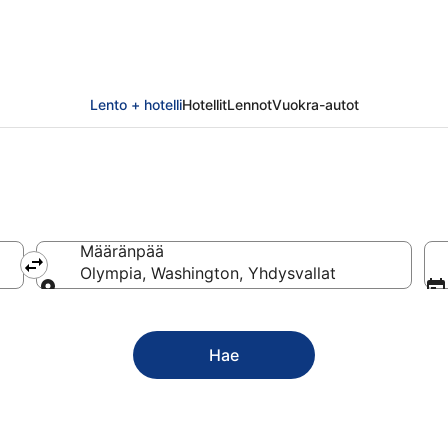
Lento + hotelli
Hotellit
Lennot
Vuokra-autot
Määränpää
Olympia, Washington, Yhdysvallat
Määränpää
Hae