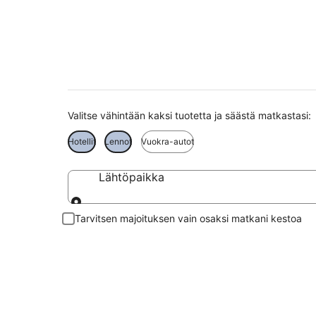
Olympia matkat
Valitse vähintään kaksi tuotetta ja säästä matkastasi:
Hotellit
Lennot
Vuokra-autot
Lähtöpaikka
Lähtöpaikka
Tarvitsen majoituksen vain osaksi matkani kestoa