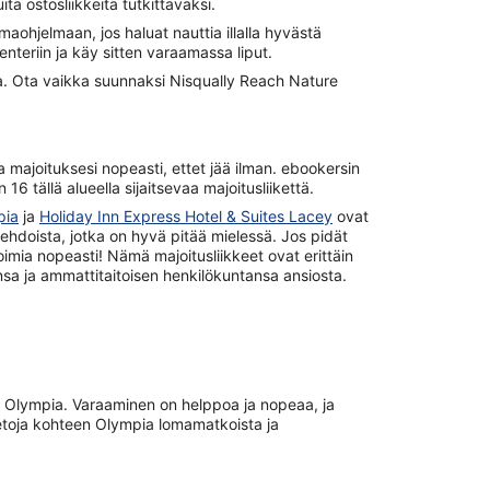
ta ostosliikkeitä tutkittavaksi.
maohjelmaan, jos haluat nauttia illalla hyvästä
nteriin ja käy sitten varaamassa liput.
aa. Ota vaikka suunnaksi Nisqually Reach Nature
ta majoituksesi nopeasti, ettet jää ilman. ebookersin
6 tällä alueella sijaitsevaa majoitusliikettä.
pia
ja
Holiday Inn Express Hotel & Suites Lacey
ovat
hdoista, jotka on hyvä pitää mielessä. Jos pidät
imia nopeasti! Nämä majoitusliikkeet ovat erittäin
sa ja ammattitaitoisen henkilökuntansa ansiosta.
en Olympia. Varaaminen on helppoa ja nopeaa, ja
ietoja kohteen Olympia lomamatkoista ja