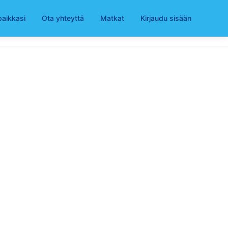
paikkasi
Ota yhteyttä
Matkat
Kirjaudu sisään