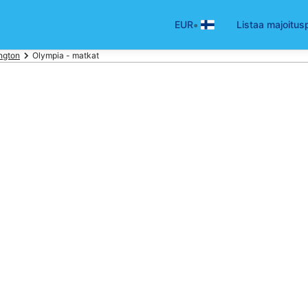
•
EUR
Listaa majoitus
ngton
Olympia - matkat