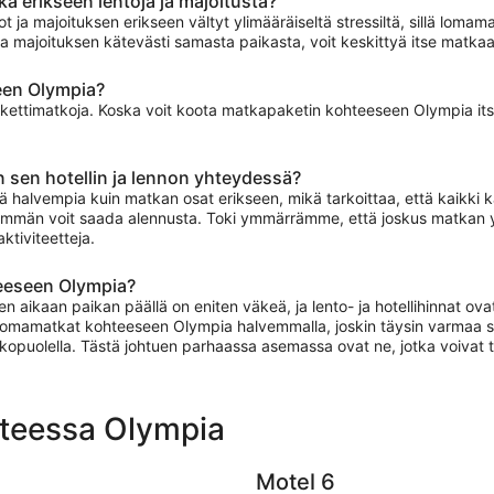
ä erikseen lentoja ja majoitusta?
ot ja majoituksen erikseen vältyt ylimääräiseltä stressiltä, sillä loma
n ja majoituksen kätevästi samasta paikasta, voit keskittyä itse matk
een Olympia?
kettimatkoja. Koska voit koota matkapaketin kohteeseen Olympia itse, l
 sen hotellin ja lennon yhteydessä?
halvempia kuin matkan osat erikseen, mikä tarkoittaa, että kaikki ka
mmän voit saada alennusta. Toki ymmärrämme, että joskus matkan yksit
ktiviteetteja.
eeseen Olympia?
aikaan paikan päällä on eniten väkeä, ja lento- ja hotellihinnat ovat
omamatkat kohteeseen Olympia halvemmalla, joskin täysin varmaa se e
lkopuolella. Tästä johtuen parhaassa asemassa ovat ne, jotka voivat 
hteessa Olympia
Motel 6