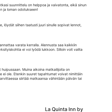
matkasi suunnittelu on helppoa ja vaivatonta, eikä sinun
aan ja loman odotukseen!
öydät siihen taatusti juuri sinulle sopivat lennot,
nnattaa varata kerralla. Alennusta saa kaikkiin
yiskohtia ei voi lyödä lukkoon. Silloin voit valita
 huipussaan. Muina aikoina matkailijoita on
i ole. Etenkin suuret tapahtumat voivat nimittäin
tarvittaessa siirtää matkaansa vähintään päivän tai
La Quinta Inn by