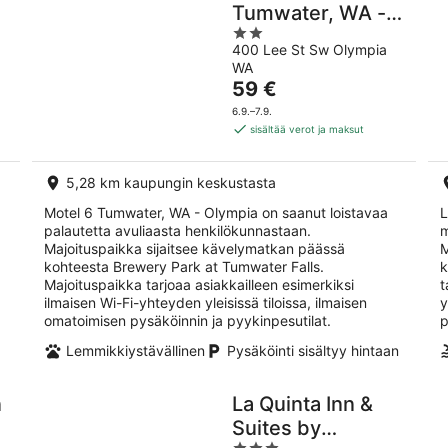
Tumwater, WA -
2
Olympia
400 Lee St Sw Olympia
out
WA
of
Hinta
59 €
5
on
6.9.–7.9.
59 €
sisältää verot ja maksut
per
yö
5,28 km kaupungin keskustasta
Motel 6 Tumwater, WA - Olympia on saanut loistavaa
L
palautetta avuliaasta henkilökunnastaan.
m
Majoituspaikka sijaitsee kävelymatkan päässä
M
kohteesta Brewery Park at Tumwater Falls.
k
Majoituspaikka tarjoaa asiakkailleen esimerkiksi
t
ilmaisen Wi-Fi-yhteyden yleisissä tiloissa, ilmaisen
y
omatoimisen pysäköinnin ja pyykinpesutilat.
p
Lemmikkiystävällinen
Pysäköinti sisältyy hintaan
n
La Quinta Inn &
Suites by