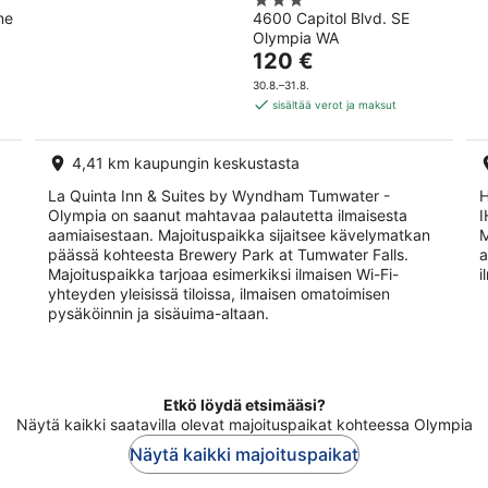
3
Wyndham
ne
4600 Capitol Blvd. SE
out
Tumwater -
Olympia WA
of
Olympia
Hinta
120 €
5
on
30.8.–31.8.
120 €
sisältää verot ja maksut
per
yö
4,41 km kaupungin keskustasta
La Quinta Inn & Suites by Wyndham Tumwater -
H
Olympia on saanut mahtavaa palautetta ilmaisesta
I
aamiaisestaan. Majoituspaikka sijaitsee kävelymatkan
M
päässä kohteesta Brewery Park at Tumwater Falls.
a
Majoituspaikka tarjoaa esimerkiksi ilmaisen Wi-Fi-
i
yhteyden yleisissä tiloissa, ilmaisen omatoimisen
pysäköinnin ja sisäuima-altaan.
Etkö löydä etsimääsi?
Näytä kaikki saatavilla olevat majoituspaikat kohteessa Olympia
Näytä kaikki majoituspaikat