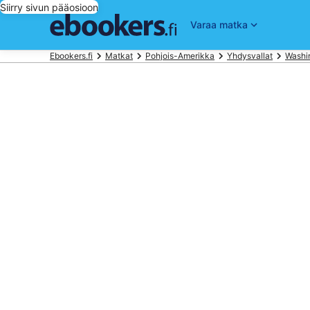
Siirry sivun pääosioon
Varaa matka
Ebookers.fi
Matkat
Pohjois-Amerikka
Yhdysvallat
Washi