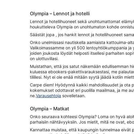
Olympia – Lennot ja hotelli
Lennot ja hotellihuoneet sekä unohtumattomat elämyk
houkutteleva Olympia on unohtumaton kohde onnistun
Säästät jopa , jos hankit lennot ja hotellihuoneet sama
Onko unelmissasi nautiskella aamiaista kattouima-alta
Valikoimassamme on yli 500 lentoyhtiökumppania ja 
joiden joukosta löydät helposti itsellesi parhaiten s
on ulottuvillasi.
Muistathan, että jos satut näkemään edullisemman hi
kuluessa ebookers-pakettivarauksestasi, me palauta
tilillesi. Nyt ei ole enää mitään syytä jäädä kotiin mie
Carpe diem! Hyödynnä kaikki mahdollisuudet ja ota pa
kokemukset odottavat eri puolilla maailmaa, ja me 
ne.
Varausehtoja
sovelletaan.
Olympia – Matkat
Onko seuraava kohteesi Olympia? Loma on hyvä aloit
parhaisiin nähtävyyksiin. Jos mietit, mitä ne ovat, eb
Kannattaa muistaa, että kaupungin tunnelmaa eivät 