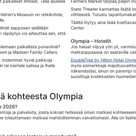
ikalliset ihmiset. Tällä alueella
Farmers Market tarjoaa paljon mui
State Theater kannattaa lisätä lo
hildren's Museum on retkikohde,
viihteestä. Tutustu tapahtumakale
le.
Täältä löytyy aina lisää koettav
silmät sepposen selällään
Center.
in räpäytys voi aiheuttaa sen, että
Olympia – Hotellit
ilemaan paikallista punaviiniä?
Jos haluat viipyä yön yli, varmis
Room ja Madsen Family Cellars.
matkaoppaassa on saatavilla vain 1
at molemmat hyviä paikkoja
DoubleTree by Hilton Hotel Olym
ai kiertele salissa ja ihaile
myös esimerkkejä majoitusvaihtoe
näkemästäsi, sinun on parempi to
suosittuja kodikkaiden huoneiden
iä kohteesta Olympia
le 2026?
lentoja ja palveluita, joista kokoat hetkessä oman matkasi kohteese
me toteuttamaan matkasi mahdollisimman vaivattomasti. Alla on lisät