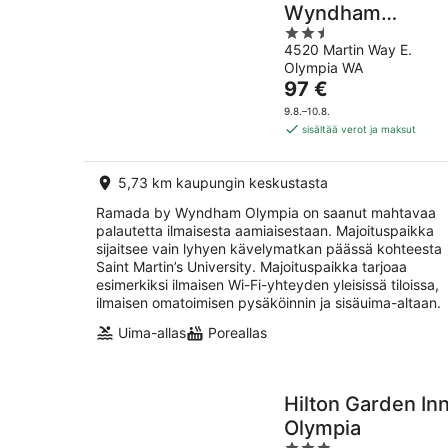
Wyndham
2.5
Olympia
4520 Martin Way E.
out
Olympia WA
of
Hinta
97 €
5
on
9.8.–10.8.
97 €
sisältää verot ja maksut
per
yö
5,73 km kaupungin keskustasta
Ramada by Wyndham Olympia on saanut mahtavaa
palautetta ilmaisesta aamiaisestaan. Majoituspaikka
sijaitsee vain lyhyen kävelymatkan päässä kohteesta
Saint Martin’s University. Majoituspaikka tarjoaa
esimerkiksi ilmaisen Wi-Fi-yhteyden yleisissä tiloissa,
ilmaisen omatoimisen pysäköinnin ja sisäuima-altaan.
Uima-allas
Poreallas
Hilton Garden In
Olympia