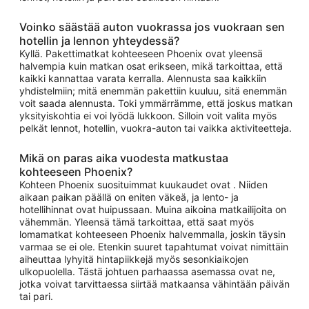
Voinko säästää auton vuokrassa jos vuokraan sen
hotellin ja lennon yhteydessä?
Kyllä. Pakettimatkat kohteeseen Phoenix ovat yleensä
halvempia kuin matkan osat erikseen, mikä tarkoittaa, että
kaikki kannattaa varata kerralla. Alennusta saa kaikkiin
yhdistelmiin; mitä enemmän pakettiin kuuluu, sitä enemmän
voit saada alennusta. Toki ymmärrämme, että joskus matkan
yksityiskohtia ei voi lyödä lukkoon. Silloin voit valita myös
pelkät lennot, hotellin, vuokra-auton tai vaikka aktiviteetteja.
Mikä on paras aika vuodesta matkustaa
kohteeseen Phoenix?
Kohteen Phoenix suosituimmat kuukaudet ovat . Niiden
aikaan paikan päällä on eniten väkeä, ja lento- ja
hotellihinnat ovat huipussaan. Muina aikoina matkailijoita on
vähemmän. Yleensä tämä tarkoittaa, että saat myös
lomamatkat kohteeseen Phoenix halvemmalla, joskin täysin
varmaa se ei ole. Etenkin suuret tapahtumat voivat nimittäin
aiheuttaa lyhyitä hintapiikkejä myös sesonkiaikojen
ulkopuolella. Tästä johtuen parhaassa asemassa ovat ne,
jotka voivat tarvittaessa siirtää matkaansa vähintään päivän
tai pari.