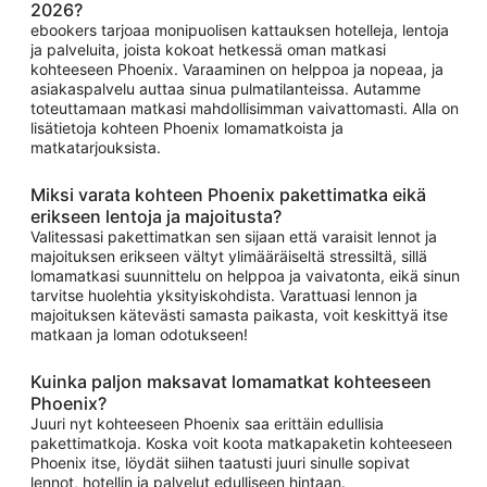
2026?
ebookers tarjoaa monipuolisen kattauksen hotelleja, lentoja
ja palveluita, joista kokoat hetkessä oman matkasi
kohteeseen Phoenix. Varaaminen on helppoa ja nopeaa, ja
asiakaspalvelu auttaa sinua pulmatilanteissa. Autamme
toteuttamaan matkasi mahdollisimman vaivattomasti. Alla on
lisätietoja kohteen Phoenix lomamatkoista ja
matkatarjouksista.
Miksi varata kohteen Phoenix pakettimatka eikä
erikseen lentoja ja majoitusta?
Valitessasi pakettimatkan sen sijaan että varaisit lennot ja
majoituksen erikseen vältyt ylimääräiseltä stressiltä, sillä
lomamatkasi suunnittelu on helppoa ja vaivatonta, eikä sinun
tarvitse huolehtia yksityiskohdista. Varattuasi lennon ja
majoituksen kätevästi samasta paikasta, voit keskittyä itse
matkaan ja loman odotukseen!
Kuinka paljon maksavat lomamatkat kohteeseen
Phoenix?
Juuri nyt kohteeseen Phoenix saa erittäin edullisia
pakettimatkoja. Koska voit koota matkapaketin kohteeseen
Phoenix itse, löydät siihen taatusti juuri sinulle sopivat
lennot, hotellin ja palvelut edulliseen hintaan.