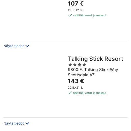
Hinta
107 €
5
on
11.8.–12.8.
107 €
sisältää verot ja maksut
per
yö
Näytä tiedot
Talking Stick Resort
4
9800 E. Talking Stick Way
out
Scottsdale AZ
of
Hinta
143 €
5
on
20.8.–21.8.
143 €
sisältää verot ja maksut
per
yö
Näytä tiedot