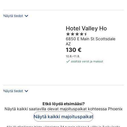
Näytä tiedot
Hotel Valley Ho
4.5
6850 E Main St Scottsdale
out
AZ
of
Hinta
130 €
5
on
10.8.–11.8.
130 €
sisältää verot ja maksut
per
yö
Näytä tiedot
Etkö löydä etsimääsi?
Näytä kaikki saatavilla olevat majoituspaikat kohteessa Phoenix
Näytä kaikki majoituspaikat