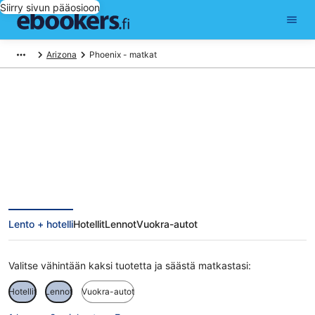
Siirry sivun pääosioon
Arizona
Phoenix - matkat
Phoenix matkat
Lento + hotelli
Hotellit
Lennot
Vuokra-autot
Valitse vähintään kaksi tuotetta ja säästä matkastasi:
Hotellit
Lennot
Vuokra-autot