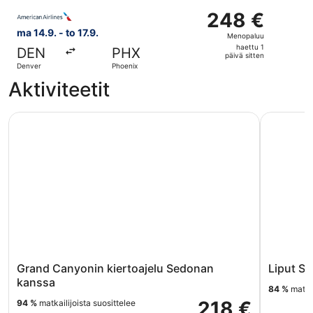
sitten
Valitse lentoyhtiön American Airlines lento, lähtö ma 14.9
248 €
248 €
Menopaluu,
ma 14.9. - to 17.9.
Menopaluu
haettu
haettu 1
DEN
PHX
1
päivä sitten
Denver
Phoenix
päivä
Aktiviteetit
sitten
Grand Canyonin kiertoajelu Sedonan kanssa
Liput SEA
Grand Canyonin kiertoajelu Sedonan
Liput SE
kanssa
84 %
matkai
218 €
94 %
matkailijoista suosittelee