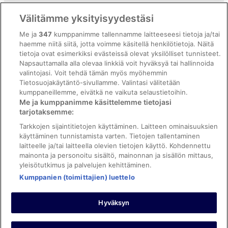
Vrbon sopimusehdot
Välitämme yksityisyydestäsi
Saavutettavuus
Me ja
347
kumppanimme tallennamme laitteeseesi tietoja ja/tai
ebookers BONUS+ -ohjelman ehdot
haemme niitä siitä, jotta voimme käsitellä henkilötietoja. Näitä
tietoja ovat esimerkiksi evästeissä olevat yksilölliset tunnisteet.
Oikeudelliset tiedot / ota meihin yhteyttä
Napsauttamalla alla olevaa linkkiä voit hyväksyä tai hallinnoida
valintojasi. Voit tehdä tämän myös myöhemmin
Sisältövaatimukset ja ilmoituksen tekeminen sisällöstä
Tietosuojakäytäntö-sivullamme. Valintasi välitetään
kumppaneillemme, eivätkä ne vaikuta selaustietoihin.
Tuki
Me ja kumppanimme käsittelemme tietojasi
tarjotaksemme:
Ota yhteyttä
Tarkkojen sijaintitietojen käyttäminen. Laitteen ominaisuuksien
Varauksen muuttaminen tai peruuttaminen
käyttäminen tunnistamista varten. Tietojen tallentaminen
laitteelle ja/tai laitteella olevien tietojen käyttö. Kohdennettu
Varaa lento lentoyhtiön hyvityskupongeilla
mainonta ja personoitu sisältö, mainonnan ja sisällön mittaus,
yleisötutkimus ja palvelujen kehittäminen.
Hyvityksen hakeminen ja aikarajat
Kumppanien (toimittajien) luettelo
Hyväksyn
©2026 Expedia, Inc., Expedia Groupin yritys. Kaikki oikeudet
pidätetään. ebookers ja ebookersin logo ovat Expedia, Inc.:n