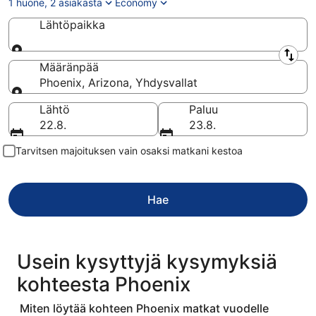
1 huone, 2 asiakasta
Economy
Lähtöpaikka
Lähtöpaikka
Määränpää
Phoenix, Arizona, Yhdysvallat
Määränpää
Lähtö
Paluu
22.8.
23.8.
Tarvitsen majoituksen vain osaksi matkani kestoa
Hae
Usein kysyttyjä kysymyksiä
kohteesta Phoenix
Miten löytää kohteen Phoenix matkat vuodelle