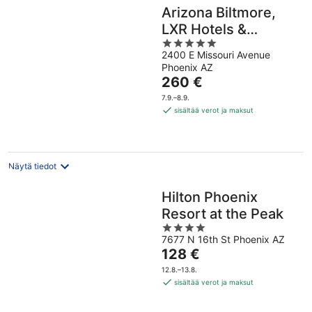
Arizona Biltmore,
LXR Hotels &
5
Resorts
2400 E Missouri Avenue
out
Phoenix AZ
of
Hinta
260 €
5
on
7.9.–8.9.
260 €
sisältää verot ja maksut
per
yö
Näytä tiedot
Hilton Phoenix
Resort at the Peak
4
7677 N 16th St Phoenix AZ
out
Hinta
128 €
of
on
5
12.8.–13.8.
128 €
sisältää verot ja maksut
per
yö