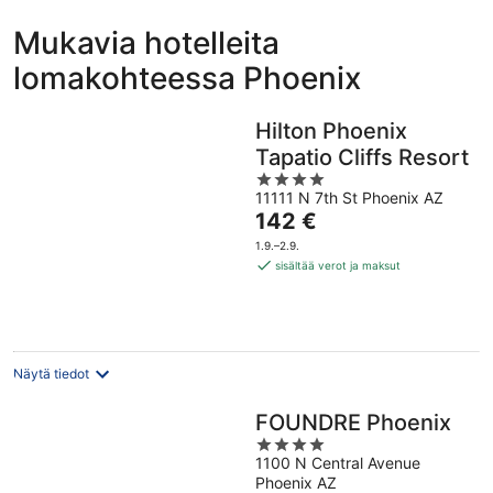
Mukavia hotelleita
lomakohteessa Phoenix
Hilton Phoenix
Tapatio Cliffs Resort
4
11111 N 7th St Phoenix AZ
out
Hinta
142 €
of
on
5
1.9.–2.9.
142 €
sisältää verot ja maksut
per
yö
Näytä tiedot
FOUNDRE Phoenix
4
1100 N Central Avenue
out
Phoenix AZ
of