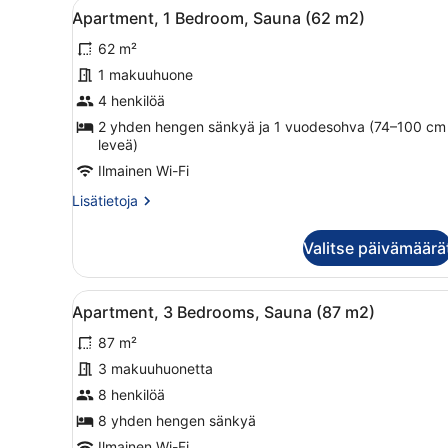
Avaa
Rivi moderneja, useita kerrok
7
m2)
Apartment, 1 Bedroom, Sauna (62 m2)
kaikki
62 m²
huonetyypin
Apartment,
1 makuuhuone
1
4 henkilöä
Bedroom,
2 yhden hengen sänkyä ja 1 vuodesohva (74–100 cm
Sauna
leveä)
(62
Ilmainen Wi-Fi
m2)
Lisätietoja
Lisätietoja
kuvat
huoneesta
Apartment,
Valitse päivämäärä
1
Bedroom,
Sauna
Avaa
Yhden kerroksen talo, jossa 
5
(62
Apartment, 3 Bedrooms, Sauna (87 m2)
kaikki
m2)
87 m²
huonetyypin
Apartment,
3 makuuhuonetta
3
8 henkilöä
Bedrooms,
8 yhden hengen sänkyä
Sauna
Ilmainen Wi-Fi