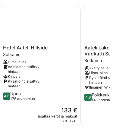
Hotel Aateli Hillside
Aateli Lakeside Chalets
Hotel
Aateli
Hotel Aateli Hillside
Aateli Lakeside Chalet
Aateli
Lakeside
Vuokatti Suites
Sotkamo
Hillside
Chalets
Sotkamo
Uima-allas
Sotkamo
-
Aamiainen sisältyy
Yksityisellä rannalla
former
hintaan
Uima-allas
Vuokatti
Kylpylä
Pysäköinti sisältyy
Suites
Pysäköinti sisältyy
hintaan
Sotkamo
hintaan
Ilmainen Wi-Fi
4.6
Upea
4.8
Poikkeuksellisen hyv
4,6
4,8
kautta
175 arvostelua
kautta
141 arvostelua
5,
5,
Hinta
133 €
Upea,
Poikkeuksellisen
on
175
hyvä,
sisältää verot ja maksut
sisältää 
133 €
arvostelua
16.8.–17.8.
141
arvostelua