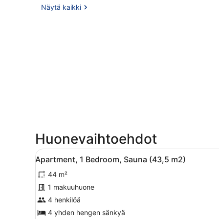
Näytä kaikki
Huonevaihtoehdot
Avaa
Suuri, yhden kerroksen omakot
6
Apartment, 1 Bedroom, Sauna (43,5 m2)
kaikki
44 m²
huonetyypin
Apartment,
1 makuuhuone
1
4 henkilöä
Bedroom,
4 yhden hengen sänkyä