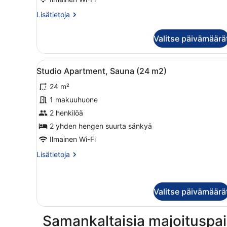
(87
Lisätietoja
Lisätietoja
m2)
huoneesta
kuvat
Apartment,
Valitse päivämäärä
3
Bedrooms,
Sauna
Avaa
Moderni, monikerroksinen pu
5
(87
Studio Apartment, Sauna (24 m2)
kaikki
m2)
24 m²
huonetyypin
Studio
1 makuuhuone
Apartment,
2 henkilöä
Sauna
2 yhden hengen suurta sänkyä
(24
Ilmainen Wi-Fi
m2)
Lisätietoja
Lisätietoja
kuvat
huoneesta
Studio
Apartment,
Sauna
Valitse päivämäärä
(24
m2)
Samankaltaisia majoituspai