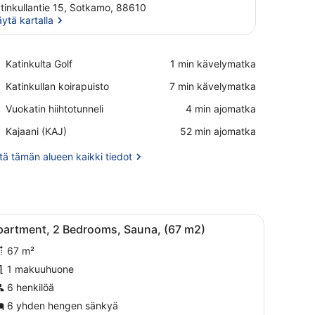
tinkullantie 15, Sotkamo, 88610
ytä kartalla
Näytä kartalla
Place,
Katinkulta Golf
‪1 min kävelymatka‬
Katinkulta
Place,
Katinkullan koirapuisto
‪7 min kävelymatka‬
Golf
Katinkullan
Place,
Vuokatin hiihtotunneli
‪4 min ajomatka‬
koirapuisto
Vuokatin
Airport,
Kajaani (KAJ)
‪52 min ajomatka‬
hiihtotunneli
Kajaani
(KAJ)
ä tämän alueen kaikki tiedot
 katto ja useita savupiippuja, ja sen ympärillä on lunta.
vaa
Suuri, yhden kerroksen omakotitalo, jossa o
6
partment, 2 Bedrooms, Sauna, (67 m2)
aikki
67 m²
uonetyypin
partment,
1 makuuhuone
6 henkilöä
edrooms,
6 yhden hengen sänkyä