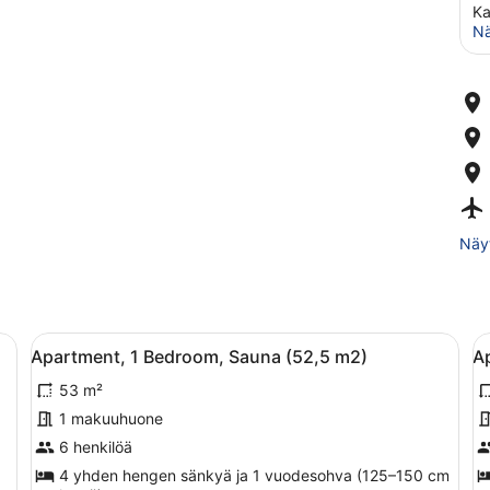
Ka
Nä
Näyt
italo, jossa on punatiilinen katto, valkoiset ulkoseinät ja kuisti.
Avaa
Keltainen rakennus, jossa on kalteva
A
6
Apartment, 1 Bedroom, Sauna (52,5 m2)
A
kaikki
k
53 m²
huonetyypin
h
Apartment,
A
1 makuuhuone
1
2
6 henkilöä
Bedroom,
B
4 yhden hengen sänkyä ja 1 vuodesohva (125–150 cm