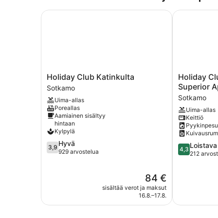
Holiday Club Katinkulta
Holiday Clu
Holiday
Holiday
Holiday Club Katinkulta
Holiday Cl
Club
Club
Superior 
Sotkamo
Katinkulta
Katinkulta
Sotkamo
Uima-allas
Sotkamo
Superior
Poreallas
Uima-allas
Apartments
Aamiainen sisältyy
Keittiö
Sotkamo
hintaan
Pyykinpes
Kylpylä
Kuivausru
3.9
Hyvä
4.3
Loistava
3,9
4,3
kautta
929 arvostelua
kautta
212 arvos
5,
5,
Hyvä,
Loistava,
Hinta
84 €
929
212
on
arvostelua
sisältää verot ja maksut
arvostelua
84 €
16.8.–17.8.