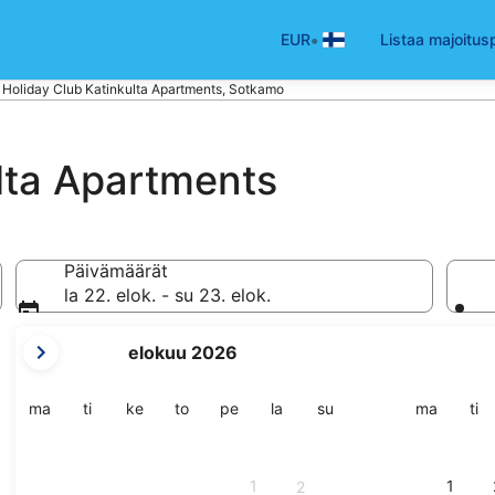
•
EUR
Listaa majoitus
Holiday Club Katinkulta Apartments, Sotkamo
lta Apartments
Päivämäärät
la 22. elok. - su 23. elok.
tämänhetkiset
elokuu 2026
kuukautesi
ovat
August
maanantai
tiistai
keskiviikko
torstai
perjantai
lauantai
sunnuntai
maanant
tii
ma
ti
ke
to
pe
la
su
ma
ti
2026
ja
September
1
1
2
2026.