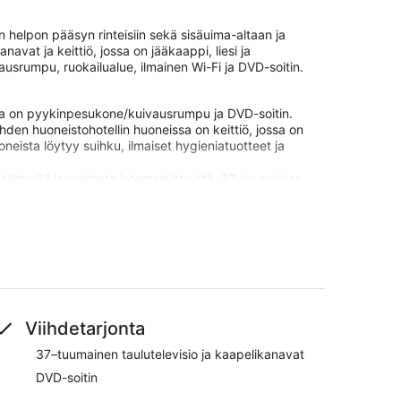
n helpon pääsyn rinteisiin sekä sisäuima-altaan ja
avat ja keittiö, jossa on jääkaappi, liesi ja
srumpu, ruokailualue, ilmainen Wi-Fi ja DVD-soitin.
ssa on pyykinpesukone/kuivausrumpu ja DVD-soitin.
den huoneistohotellin huoneissa on keittiö, jossa on
uoneista löytyy suihku, ilmaiset hygieniatuotteet ja
isältyvää langatonta internetyhteyttä. 37-tuumainen
keitin ja silitysrauta/-lauta.
janviettomahdollisuuksista, joihin kuuluu
s, ulkouima-allas, lastenallas ja poreallas. Muihin
ähistöllä, ja ne saattavat olla maksullisia.
ylpylän. Palveluihin kuuluu hierontapalvelu.
Viihdetarjonta
lymatkan päässä kohteesta Katinkulta Golf.
37–tuumainen taulutelevisio ja kaapelikanavat
 3 ravintolaa ja täyden palvelun kylpylä. Tässä 4
oneistossa tarjoaa asiakkaiden käyttöön muun muassa
DVD-soitin