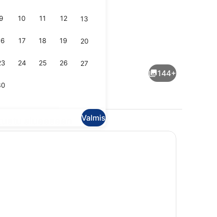
9
10
11
12
13
16
17
18
19
20
öllä
Apartment, 1 Bedroom, Sauna (52,5 m
23
24
25
26
27
144+
30
Valmis
tustu alueeseen
n buffetaamiainen maksusta
Studio Apartment, Sauna (24 m2) | 