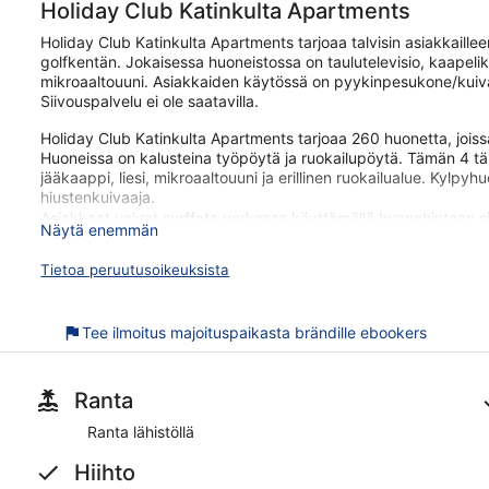
Holiday Club Katinkulta Apartments
Holiday Club Katinkulta Apartments tarjoaa talvisin asiakkaillee
golfkentän. Jokaisessa huoneistossa on taulutelevisio, kaapelikan
mikroaaltouuni. Asiakkaiden käytössä on pyykinpesukone/kuivau
Siivouspalvelu ei ole saatavilla.
Holiday Club Katinkulta Apartments tarjoaa 260 huonetta, joi
Huoneissa on kalusteina työpöytä ja ruokailupöytä. Tämän 4 täh
jääkaappi, liesi, mikroaaltouuni ja erillinen ruokailualue. Kylpyh
hiustenkuivaaja.
Asiakkaat voivat surffata verkossa käyttämällä huonehintaan s
Näytä enemmän
taulutelevisio, kaapelikanavat. Lisäksi huoneissa on kahvin-/teen
Tietoa peruutusoikeuksista
Voit pelata 18-reikäisellä golfkentällä ja nauttia muista vapaa-a
ulkotenniskenttä ja sisätenniskenttä. Käytössäsi on sisäuima-alla
vapaa-ajan palveluihin kuuluvat sauna ja kuntosali.
Tee ilmoitus majoituspaikasta brändille ebookers
Seuraavat aktiviteetit ovat saatavilla joko paikan päällä tai sen l
Huoneistohotelli tarjoaa asiakkaiden käyttöön täyden palvelun k
Ranta
Holiday Club Katinkulta Apartments sijaitsee vain lyhyen käve
Ranta lähistöllä
Majoituspaikassa on saatavilla ilmainen Wi-Fi yleisissä tiloissa,
tähden huoneistohotellissa on 260 huoneistoa. Jokaisessa hu
Hiihto
ilmaisen Wi-Fi-yhteyden ja keittiön.