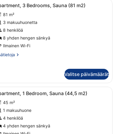
idettu nurmikko.
ksinen puutalo, jossa on parveke.
vaa
Moderni talo, jossa on punainen katto, suur
7
)
partment, 3 Bedrooms, Sauna (81 m2)
aikki
81 m²
uonetyypin
partment,
3 makuuhuonetta
8 henkilöä
edrooms,
8 yhden hengen sänkyä
auna
Ilmainen Wi-Fi
81
sätietoja
sätietoja
2)
oneesta
uvat
artment,
Valitse päivämäärät
drooms,
una
1
a on katettu kuisti, ulkona pyörätelineessä oleva polkupyörä ja kirkas 
vaa
Moderni olohuone, jossa on harmaa sohva, k
7
)
partment, 1 Bedroom, Sauna (44,5 m2)
aikki
45 m²
uonetyypin
partment,
1 makuuhuone
4 henkilöä
edroom,
4 yhden hengen sänkyä
auna
Ilmainen Wi-Fi