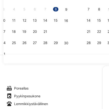
3
4
5
6
7
8
7
8
9
10
11
12
13
14
15
14
15
16
Ranta lähist
17
18
19
20
21
22
21
22
23
24
25
26
27
28
29
28
29
30
31
Tu
Päivittäine
Poreallas
Pyykinpesukone
Lemmikkiystävällinen