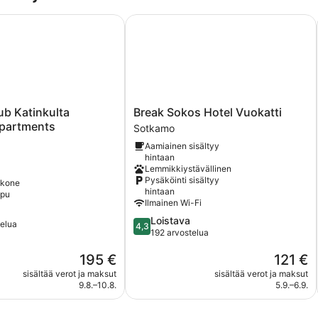
m2)
b Katinkulta Superior Apartments
Break Sokos Hotel Vuokatti
Break
ub Katinkulta
Break Sokos Hotel Vuokatti
Sokos
Apartments
Sotkamo
Hotel
Aamiainen sisältyy
Vuokatti
hintaan
Sotkamo
Lemmikkiystävällinen
Pysäköinti sisältyy
ukone
hintaan
mpu
Ilmainen Wi-Fi
4.3
Loistava
telua
4,3
kautta
192 arvostelua
5,
Hinta
Hinta
195 €
121 €
Loistava,
on
on
192
sisältää verot ja maksut
sisältää verot ja maksut
195 €
121 €
arvostelua
9.8.–10.8.
5.9.–6.9.