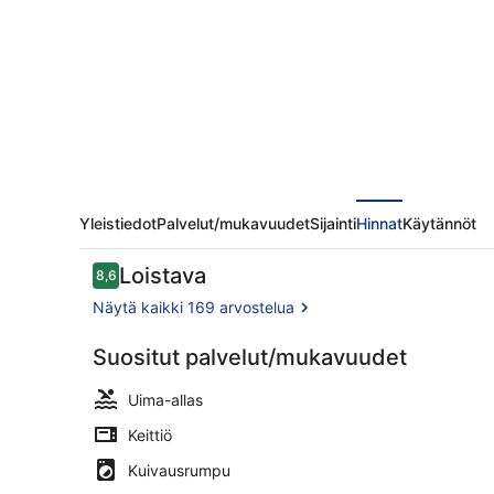
valokuvagalleria
Yleistiedot
Palvelut/mukavuudet
Sijainti
Hinnat
Käytännöt
Arvostelut
Loistava
8,6
8,6 kautta 10.
Näytä kaikki 169 arvostelua
Suositut palvelut/mukavuudet
Vesipuisto
Uima-allas
Keittiö
Kuivausrumpu