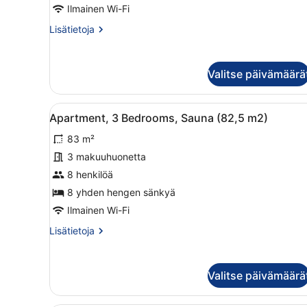
Sauna
Ilmainen Wi-Fi
(43,5
Lisätietoja
Lisätietoja
m2)
huoneesta
kuvat
Apartment,
1
Valitse päivämäärä
Bedroom,
Sauna
(43,5
Avaa
Suuri, yhden kerroksen omakot
8
m2)
Apartment, 3 Bedrooms, Sauna (82,5 m2)
kaikki
83 m²
huonetyypin
Apartment,
3 makuuhuonetta
3
8 henkilöä
Bedrooms,
8 yhden hengen sänkyä
Sauna
Ilmainen Wi-Fi
(82,5
Lisätietoja
Lisätietoja
m2)
huoneesta
kuvat
Apartment,
3
Valitse päivämäärä
Bedrooms,
Sauna
(82,5