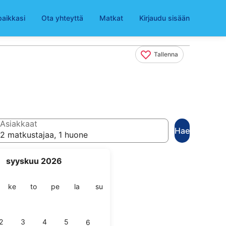
paikkasi
Ota yhteyttä
Matkat
Kirjaudu sisään
Tallenna
Asiakkaat
Hae
2 matkustajaa, 1 huone
syyskuu 2026
ai
stai
keskiviikko
torstai
perjantai
lauantai
sunnuntai
ke
to
pe
la
su
2
3
4
5
6