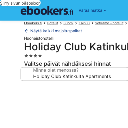
Siirry sivun pääosioon
Varaa matka
Ebookers.fi
Hotellit
Suomi
Kainuu
Sotkamo – hotellit
Näytä kaikki majoituspaikat
Huoneistohotelli
Holiday Club Katinku
4.0
tähden
Valitse päivät nähdäksesi hinnat
majoituspaikka
Minne olet menossa?
Majoituspaikan
Holiday
Club
Katinkulta
Apartments