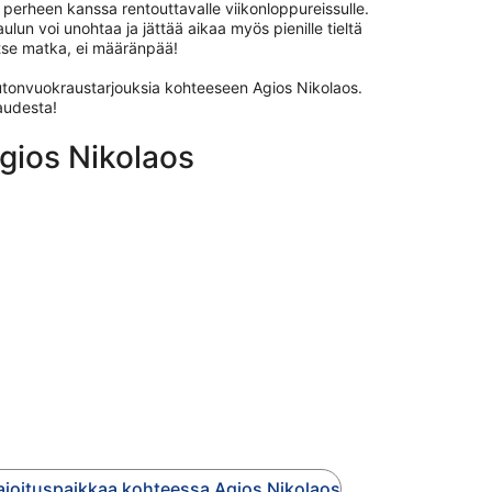
 perheen kanssa rentouttavalle viikonloppureissulle.
ulun voi unohtaa ja jättää aikaa myös pienille tieltä
itse matka, ei määränpää!
autonvuokraustarjouksia kohteeseen Agios Nikolaos.
audesta!
Agios Nikolaos
majoituspaikkaa kohteessa Agios Nikolaos