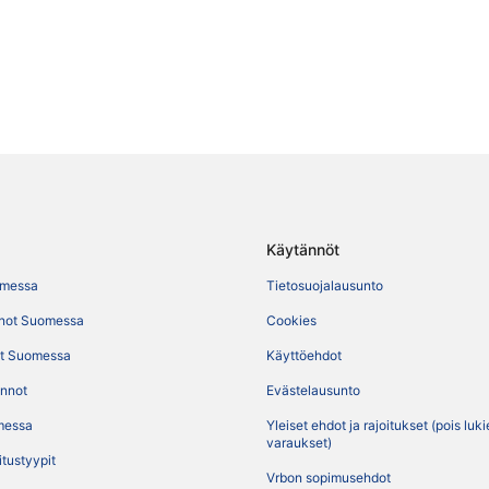
Käytännöt
omessa
Tietosuojalausunto
not Suomessa
Cookies
t Suomessa
Käyttöehdot
ennot
Evästelausunto
messa
Yleiset ehdot ja rajoitukset (pois luk
varaukset)
itustyypit
Vrbon sopimusehdot