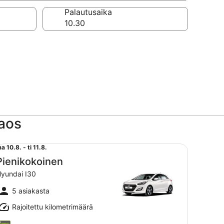
a
Palautusaika
laos
enikokoinen Hyundai I30
ma
a 10.8. - ti 11.8.
0.8.
Pienikokoinen
iiva
yundai I30
i
1.8.
5 asiakasta
Rajoitettu kilometrimäärä