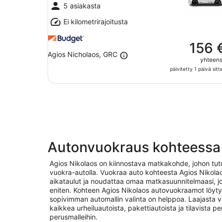
11.8.
5 asiakasta
Ei kilometrirajoitusta
156 
Agios Nicholaos, GRC
yhteen
päivitetty 1 päivä sitt
Autonvuokraus kohteessa 
Agios Nikolaos on kiinnostava matkakohde, johon tu
vuokra-autolla. Vuokraa auto kohteesta Agios Nikolaos
aikataulut ja noudattaa omaa matkasuunnitelmaasi, jol
eniten. Kohteen Agios Nikolaos autovuokraamot löytyv
sopivimman automallin valinta on helppoa. Laajasta v
kaikkea urheiluautoista, pakettiautoista ja tilavista pe
perusmalleihin.