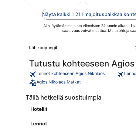
ilmaisesta Wi-Fi-
Nikolaos. Nauti
yhteydestä, ilmaisesta
ilmaisesta Wi-Fi-
Näytä kaikki 1 211 majoituspaikkaa koht
pysäköinnistä ja täyden
yhteydestä, ilmaisesta
palvelun kylpylästä.
pysäköinnistä ja
Lähellä ...
Alin löytämämme hinta viimeisten 24 tunnin aikana 1 yöl
yökerhosta. Lähellä ...
saatavuus voivat muuttua. Muita ehtoja saa
Lähikaupungit
Tutustu kohteeseen Agios
Lennot kohteeseen Agios Nikolaos
Lenno
Agios Nikolaos Matkat
Tällä hetkellä suosituimpia
Hotellit
Lennot