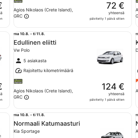
€
72 €
Agios Nikolaos (Crete Island),
A
sä
yhteensä
GRC
en
päivitetty 1 päivä sitten
Edullinen eliitti Vw Polo
Ke
ma
ma 10.8. - ti 11.8.
m
10.8.
1
Edullinen eliitti
viiva
v
Vw Polo
D
ti
t
11.8.
1
5 asiakasta
Rajoitettu kilometrimäärä
€
124 €
Agios Nikolaos (Crete Island),
A
sä
yhteensä
GRC
en
päivitetty 1 päivä sitten
ai
Normaali Katumaasturi Kia Sportage
No
ma
ma 10.8. - ti 11.8.
m
10.8.
1
Normaali Katumaasturi
viiva
v
Kia Sportage
A
ti
t