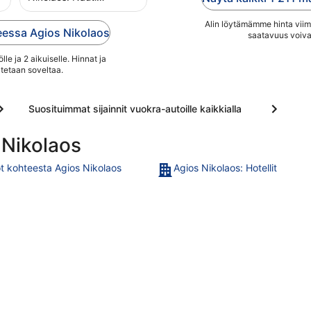
ilmaisesta aamiaisesta,
yhteydestä ja ilmaisesta
ilmaisesta Wi-Fi-
pysäköinnistä. ...
Alin löytämämme hinta viimei
eessa Agios Nikolaos
yhteydestä ja ilmaisesta
saatavuus voiva
pysäköinnistä. Lähellä
le ja 2 aikuiselle. Hinnat ja
sijaitsevat Vulisman ...
tetaan soveltaa.
Suosituimmat sijainnit vuokra-autoille kaikkialla
 Nikolaos
t kohteesta Agios Nikolaos
Agios Nikolaos: Hotellit