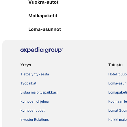
Vuokra-autot
Matkapaketit
Loma-asunnot
Yritys
Tutustu
Tietoa yrityksestä
Hotellit Su
Työpaikat
Loma-asun
Listaa majoituspaikkasi
Lomapaketi
Kumppaniohjelma
Kotimaan l
Kumppanuudet
Lomat Suo
Investor Relations
Kaikki majo