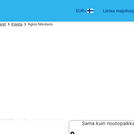
•
EUR
Listaa majoitus
aret
Kreeta
Agios Nikolaos
Nikolaos
Sama kuin noutopaikk