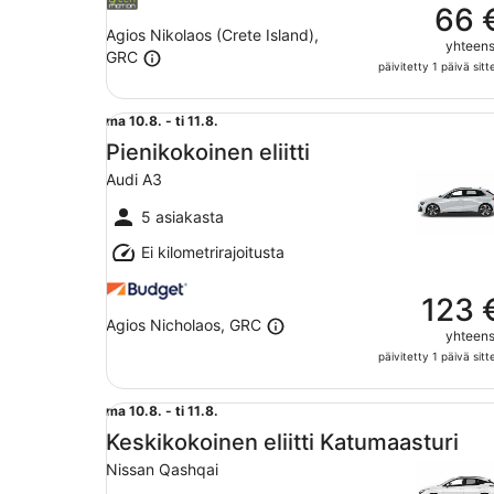
66 
Agios Nikolaos (Crete Island),
yhteen
GRC
päivitetty 1 päivä sitt
Pienikokoinen eliitti Audi A3
ma
ma 10.8. - ti 11.8.
10.8.
Pienikokoinen eliitti
viiva
Audi A3
ti
11.8.
5 asiakasta
Ei kilometrirajoitusta
123 
Agios Nicholaos, GRC
yhteen
päivitetty 1 päivä sitt
Keskikokoinen eliitti Katumaasturi Nissan Qashq
ma
ma 10.8. - ti 11.8.
10.8.
Keskikokoinen eliitti Katumaasturi
viiva
Nissan Qashqai
ti