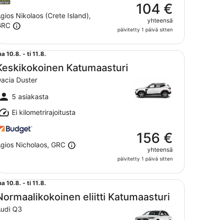
104 €
gios Nikolaos (Crete Island),
yhteensä
GRC
päivitetty 1 päivä sitten
skikokoinen Katumaasturi Dacia Duster
ma
a 10.8. - ti 11.8.
0.8.
Keskikokoinen Katumaasturi
iiva
acia Duster
i
1.8.
5 asiakasta
Ei kilometrirajoitusta
156 €
gios Nicholaos, GRC
yhteensä
päivitetty 1 päivä sitten
rmaalikokoinen eliitti Katumaasturi Audi Q3
ma
a 10.8. - ti 11.8.
0.8.
Normaalikokoinen eliitti Katumaasturi
iiva
udi Q3
i