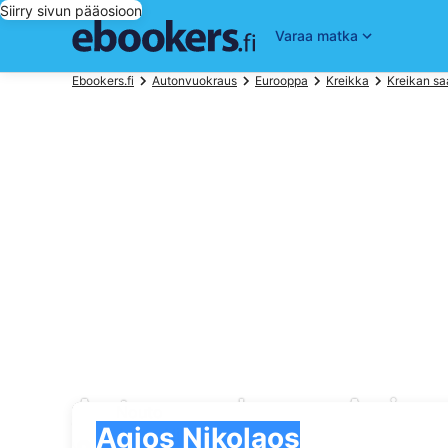
Siirry sivun pääosioon
Varaa matka
Ebookers.fi
Autonvuokraus
Eurooppa
Kreikka
Kreikan sa
Autonvuokraus Agios 
Nouto
Nouto
Agios Nikolaos