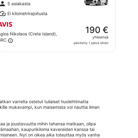
1.8.
5 asiakasta
Ei kilometrirajoitusta
190 €
gios Nikolaos (Crete Island),
yhteensä
GRC
päivitetty 1 päivä sitten
tkan varrelta ostetut tuliaiset huolehtimatta
kille mukavampi, kun maisemista voi nauttia ilman
aa ja joustavuutta mihin tahansa matkaan, olipa
 erämaahan, kaupunkiloma kavereiden kanssa tai
isineen. Nyt on oikea aika toteuttaa myös vanha