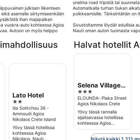
unelma road tripistä tai suunnata
ippuvainen julkisen liikenteen
Automatkalla turhan tiukan aikata
a, eikä asemalle siirtymiseenkään
poikkeamisille. Tärkeintähän on 
pysäköidä ihan majapaikan
lpa vuokra-auto kohteessa Agios
Sivustoltamme löydät edullisia 
vaivaa. Autoon on myös helppo
Nauti oman auton tuomasta vap
ntimahdollisuus
Halvat hotellit 
Selena Village Hotel
Lato Hotel
Selena Village
3
Hotel
Lato Hotel
out
ELOUNDA- Plaka Street
2
Agios Nikolaos Crete
of
out
Ilia Sotirchou 36 -
5
Yövy tässä rannalla
Ammoudi Agios
of
sijaitsevassa hotellissa
Nikolaos Crete Island
5
kohteessa Agios
Yövy tässä hotellissa
Nikolaos. Nauti
kohteessa Agios
ilmaisesta aamiaisesta,
Nikolaos. Nauti
Näytä kaikki 1 211 
ilmaisesta Wi-Fi-