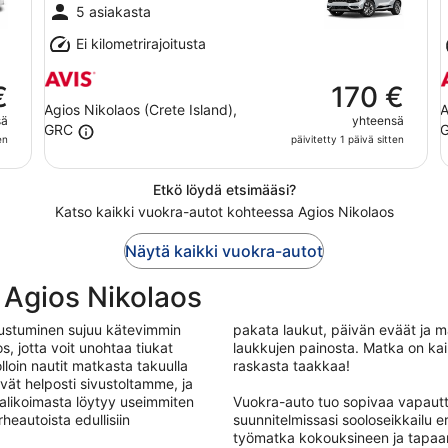
11.8.
1
5 asiakasta
Ei kilometrirajoitusta
€
170 €
Agios Nikolaos (Crete Island),
A
sä
yhteensä
GRC
en
päivitetty 1 päivä sitten
Etkö löydä etsimääsi?
Katso kaikki vuokra-autot kohteessa Agios Nikolaos
Näytä kaikki vuokra-autot
Agios Nikolaos
tustuminen sujuu kätevimmin
pakata laukut, päivän eväät ja ma
, jotta voit unohtaa tiukat
laukkujen painosta. Matka on kai
loin nautit matkasta takuulla
raskasta taakkaa!
ät helposti sivustoltamme, ja
alikoimasta löytyy useimmiten
Vuokra-auto tuo sopivaa vapautt
rheautoista edullisiin
suunnitelmissasi sooloseikkailu
työmatka kokouksineen ja tapaam