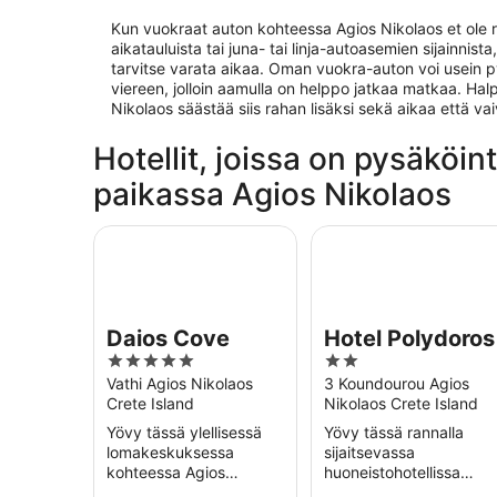
Kun vuokraat auton kohteessa Agios Nikolaos et ole ri
aikatauluista tai juna- tai linja-autoasemien sijainnist
tarvitse varata aikaa. Oman vuokra-auton voi usein 
viereen, jolloin aamulla on helppo jatkaa matkaa. Ha
Nikolaos säästää siis rahan lisäksi sekä aikaa että 
Hotellit, joissa on pysäköi
paikassa Agios Nikolaos
Daios Cove
Hotel Polydoros
Daios Cove
Hotel Polydoros
5
2
out
out
Vathi Agios Nikolaos
3 Koundourou Agios
Crete Island
Nikolaos Crete Island
of
of
5
5
Yövy tässä ylellisessä
Yövy tässä rannalla
lomakeskuksessa
sijaitsevassa
kohteessa Agios
huoneistohotellissa
Nikolaos. Nauti
kohteessa Agios