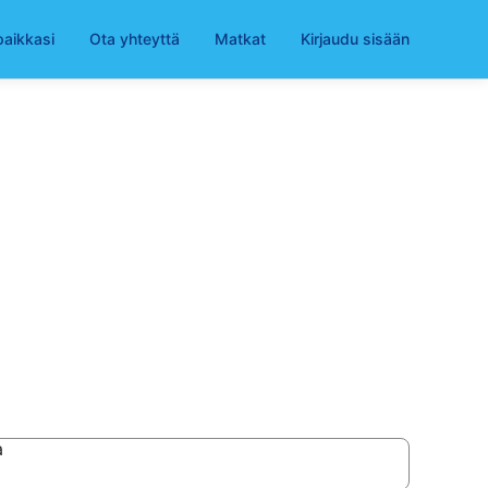
paikkasi
Ota yhteyttä
Matkat
Kirjaudu sisään
a