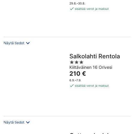
on
29.8.–30.8.
531 €
sisältää verot ja maksut
per
yö
Näytä tiedot
Salkolahti Rentola
3
Kiiltäväinen 16 Orivesi
out
Hinta
210 €
of
on
5
6.9.–7.9.
210 €
sisältää verot ja maksut
per
yö
Näytä tiedot