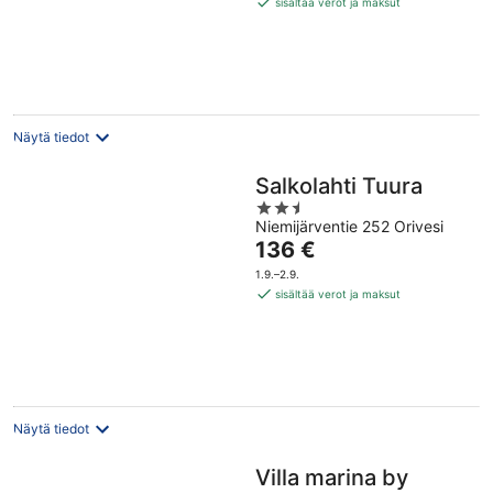
sisältää verot ja maksut
per
yö
Näytä tiedot
Salkolahti Tuura
2.5
Niemijärventie 252 Orivesi
out
Hinta
136 €
of
on
5
1.9.–2.9.
136 €
sisältää verot ja maksut
per
yö
Näytä tiedot
Villa marina by