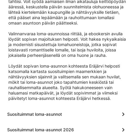
tahtiisi. Voit syödä aamiaisen ilman aikatauluja keittiöpöydän
ääressä, keskustella päivän suunnitelmista olohuoneessa ja
lähteä kiertelemään kaupungille ja nähtävyyksille tietäen,
että pääset aina lepäämään ja rauhoittumaan lomallasi
omaan asuntoon päivän päätteeksi.
Valinnanvaraa loma-asunnoissa riittää, ja ebookersin avulla
löydät sopivan majoituksen helposti. Voit hakea nykyaikaisia
ja modernisti sisustettuja lomahuoneistoja, jotka sopivat
loistavasti romanttiselle lomalle, tai isoja huviloita, joissa
jokaisella perheenjäsenellä on oma huone ja rauha.
Löydät sopivan loma-asunnon kohteesta Eräjärvi helposti
katsomalla kartasta suosituimpien maamerkkien ja
nähtävyyksien sijainnit ja valitsemalla sen mukaan huvilat,
mökit tai loma-asunnot joko tapahtumien keskiöstä tai
rauhallisemmalta alueelta. Syötä hakukoneeseen vain
haluamasi matkapäivät, ja löydät sopivimmat ja viimeksi
päivitetyt loma-asunnot kohteesta Eräjärvi hetkessä.
Suosituimmat loma-asunnot
Suosituimmat loma-asunnot 2026