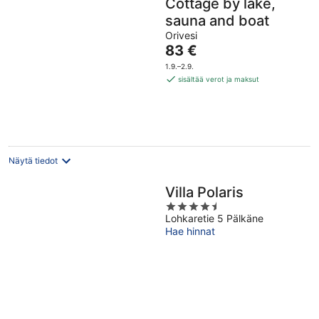
Cottage by lake,
sauna and boat
Orivesi
Hinta
83 €
on
1.9.–2.9.
83 €
sisältää verot ja maksut
per
yö
Näytä tiedot
Villa Polaris
4.5
Lohkaretie 5 Pälkäne
out
Hae hinnat
of
5