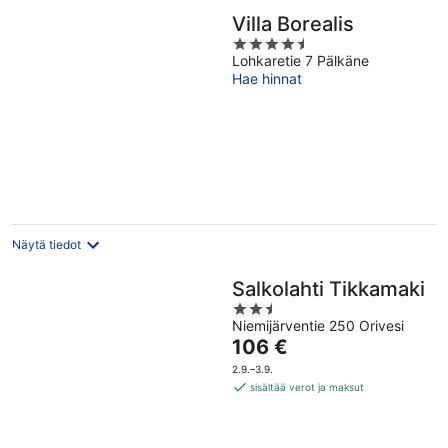
Villa Borealis
4.5
Lohkaretie 7 Pälkäne
out
Hae hinnat
of
5
Näytä tiedot
Salkolahti Tikkamaki
2.5
Niemijärventie 250 Orivesi
out
Hinta
106 €
of
on
5
2.9.–3.9.
106 €
sisältää verot ja maksut
per
yö