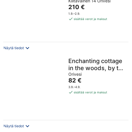
Kiiltäväinen 14 Orivesi
out
Hinta
210 €
of
on
5
1.9.–2.9.
210 €
sisältää verot ja maksut
per
yö
Näytä tiedot
Enchanting cottage
in the woods, by the
lake
Orivesi
Hinta
82 €
on
3.9.–4.9.
82 €
sisältää verot ja maksut
per
yö
Näytä tiedot