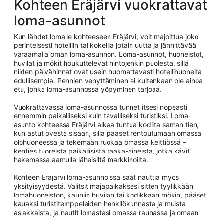
Kohteen Eräjärvi vuokrattavat
loma-asunnot
Kun lähdet lomalle kohteeseen Eräjärvi, voit majoittua joko
perinteisesti hotelliin tai kokeilla jotain uutta ja jännittävää
varaamalla oman loma-asunnon. Loma-asunnot, huoneistot,
huvilat ja mökit houkuttelevat hintojenkin puolesta, sillä
niiden päivähinnat ovat usein huomattavasti hotellihuoneita
edullisempia. Pennien venyttäminen ei kuitenkaan ole ainoa
etu, jonka loma-asunnossa yöpyminen tarjoaa.
Vuokrattavassa loma-asunnossa tunnet itsesi nopeasti
ennemmin paikalliseksi kuin tavalliseksi turistiksi. Loma-
asunto kohteessa Eräjärvi alkaa tuntua kodilta saman tien,
kun astut ovesta sisään, sillä pääset rentoutumaan omassa
olohuoneessa ja tekemään ruokaa omassa keittiössä –
kenties tuoreista paikallisista raaka-aineista, jotka kävit
hakemassa aamulla läheisiltä markkinoilta.
Kohteen Eräjärvi loma-asunnoissa saat nauttia myös
yksityisyydestä. Valitsit majapaikaksesi sitten tyylikkään
lomahuoneiston, kauniin huvilan tai kodikkaan mökin, pääset
kauaksi turistitemppeleiden henkilökunnasta ja muista
asiakkaista, ja nautit lomastasi omassa rauhassa ja omaan