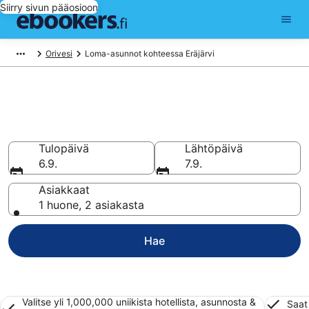
Siirry sivun pääosioon
Orivesi
Loma-asunnot kohteessa Eräjärvi
Vuokraa loma-asunto tai
huoneisto kohteessa Eräjärvi
Tulopäivä
Lähtöpäivä
6.9.
7.9.
Asiakkaat
1 huone, 2 asiakasta
Hae
Valitse yli 1,000,000 uniikista hotellista, asunnosta &
Saat