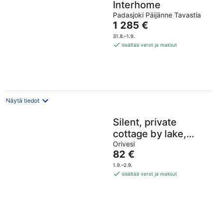
Interhome
Padasjoki Päijänne Tavastia
Hinta
1 285 €
on
31.8.–1.9.
1 285 €
sisältää verot ja maksut
per
yö
Näytä tiedot
Silent, private
cottage by lake,
sauna and boat
Orivesi
Hinta
82 €
on
1.9.–2.9.
82 €
sisältää verot ja maksut
per
yö