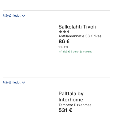
Näytä tiedot
Salkolahti Tivoli
2.5
Anttilanrannatie 38 Orivesi
out
Hinta
86 €
of
on
5
1.9.–2.9.
86 €
sisältää verot ja maksut
per
yö
Näytä tiedot
Palttala by
Interhome
Tampere Pirkanmaa
Hinta
531 €