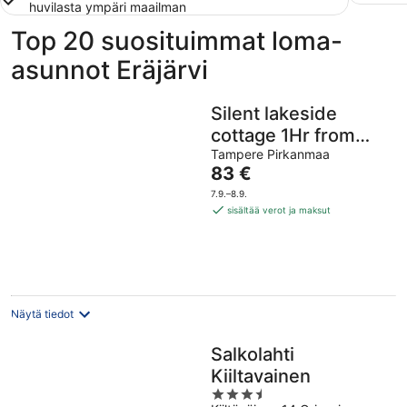
huvilasta ympäri maailman
Top 20 suosituimmat loma-
asunnot Eräjärvi
Silent lakeside
cottage 1Hr from
TMP Huvikumpu
Tampere Pirkanmaa
Hinta
83 €
on
7.9.–8.9.
83 €
sisältää verot ja maksut
per
yö
Näytä tiedot
Salkolahti
Kiiltavainen
3.5