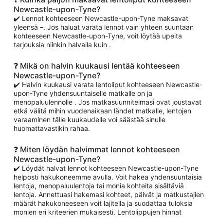
Newcastle-upon-Tyne?
✔️ Lennot kohteeseen Newcastle-upon-Tyne maksavat
yleensä –. Jos haluat varata lennot vain yhteen suuntaan
kohteeseen Newcastle-upon-Tyne, voit löytää upeita
tarjouksia niinkin halvalla kuin .
❓ Mikä on halvin kuukausi lentää kohteeseen
Newcastle-upon-Tyne?
✔️ Halvin kuukausi varata lentoliput kohteeseen Newcastle-
upon-Tyne yhdensuuntaiselle matkalle on ja
menopaluulennolle . Jos matkasuunnitelmasi ovat joustavat
etkä välitä mihin vuodenaikaan lähdet matkalle, lentojen
varaaminen tälle kuukaudelle voi säästää sinulle
huomattavastikin rahaa.
❓ Miten löydän halvimmat lennot kohteeseen
Newcastle-upon-Tyne?
✔️ Löydät halvat lennot kohteeseen Newcastle-upon-Tyne
helposti hakukoneemme avulla. Voit hakea yhdensuuntaisia
lentoja, menopaluulentoja tai monia kohteita sisältäviä
lentoja. Annettuasi hakemasi kohteet, päivät ja matkustajien
määrät hakukoneeseen voit lajitella ja suodattaa tuloksia
monien eri kriteerien mukaisesti. Lentolippujen hinnat