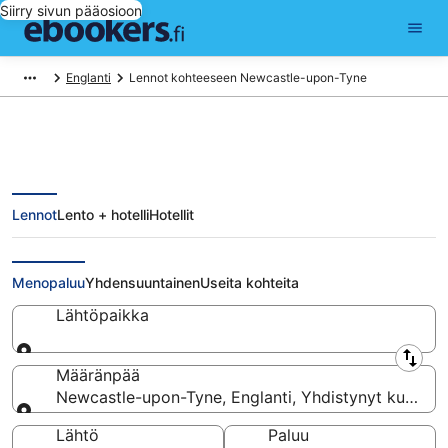
Siirry sivun pääosioon
Englanti
Lennot kohteeseen Newcastle-upon-Tyne
Lennot
Lento + hotelli
Hotellit
Halvat lennot Newcastle-upon-
Tyne
Menopaluu
Yhdensuuntainen
Useita kohteita
Lähtöpaikka
Lähtöpaikka
Määränpää
Newcastle-upon-Tyne, Englanti, Yhdistynyt kuning
Määränpää
Lähtö
Paluu