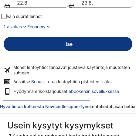
22.8.
23.8.
Vain suorat lennot
1 asiakas
Economy
Hae
Monet lentoyhtiöt tarjoavat
joustavia käytäntöjä
muutosten
suhteen
Ansaitse
Bonus+-etua
lentoyhtiön pisteiden lisäksi
Hyödynnä erikoistarjoukset
ebookersin sovelluksessa
Hyvä tietää kohteesta Newcastle-upon-Tyne
Lentotiedot
Lisää tieto
Usein kysytyt kysymykset
❓ Kuinka paljon maksavat lentoliput kohteeseen