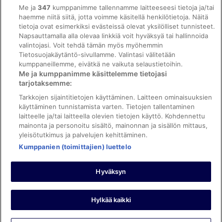
Saavutettavuus
Me ja
347
kumppanimme tallennamme laitteeseesi tietoja ja/tai
ebookers BONUS+ -ohjelman ehdot
haemme niitä siitä, jotta voimme käsitellä henkilötietoja. Näitä
tietoja ovat esimerkiksi evästeissä olevat yksilölliset tunnisteet.
Oikeudelliset tiedot / ota meihin yhteyttä
Napsauttamalla alla olevaa linkkiä voit hyväksyä tai hallinnoida
valintojasi. Voit tehdä tämän myös myöhemmin
Sisältövaatimukset ja ilmoituksen tekeminen sisällöstä
Tietosuojakäytäntö-sivullamme. Valintasi välitetään
kumppaneillemme, eivätkä ne vaikuta selaustietoihin.
Tuki
Me ja kumppanimme käsittelemme tietojasi
tarjotaksemme:
Ota yhteyttä
Tarkkojen sijaintitietojen käyttäminen. Laitteen ominaisuuksien
Varauksen muuttaminen tai peruuttaminen
käyttäminen tunnistamista varten. Tietojen tallentaminen
laitteelle ja/tai laitteella olevien tietojen käyttö. Kohdennettu
Varaa lento lentoyhtiön hyvityskupongeilla
mainonta ja personoitu sisältö, mainonnan ja sisällön mittaus,
yleisötutkimus ja palvelujen kehittäminen.
Hyvityksen hakeminen ja aikarajat
Kumppanien (toimittajien) luettelo
Hyväksyn
©2026 Expedia, Inc., Expedia Groupin yritys. Kaikki oikeudet
pidätetään. ebookers ja ebookersin logo ovat Expedia, Inc.:n
tavaramerkkejä tai rekisteröityjä tavaramerkkejä.
Hylkää kaikki