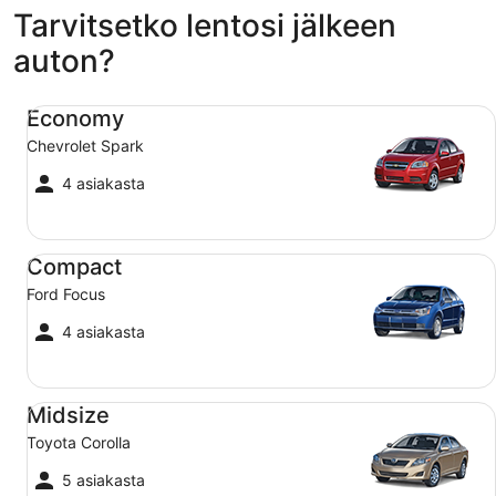
Tarvitsetko lentosi jälkeen
auton?
Economy Chevrolet Spark
Economy
Chevrolet Spark
4 asiakasta
Compact Ford Focus
Compact
Ford Focus
4 asiakasta
Midsize Toyota Corolla
Midsize
Toyota Corolla
5 asiakasta