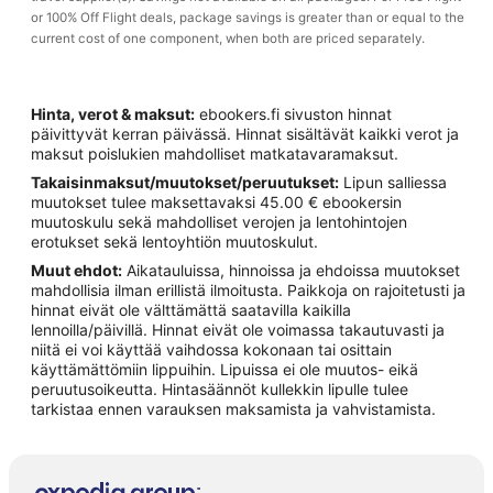
or 100% Off Flight deals, package savings is greater than or equal to the
current cost of one component, when both are priced separately.
Hinta, verot & maksut:
ebookers.fi sivuston hinnat
päivittyvät kerran päivässä. Hinnat sisältävät kaikki verot ja
maksut poislukien mahdolliset matkatavaramaksut.
Takaisinmaksut/muutokset/peruutukset:
Lipun salliessa
muutokset tulee maksettavaksi 45.00 € ebookersin
muutoskulu sekä mahdolliset verojen ja lentohintojen
erotukset sekä lentoyhtiön muutoskulut.
Muut ehdot:
Aikatauluissa, hinnoissa ja ehdoissa muutokset
mahdollisia ilman erillistä ilmoitusta. Paikkoja on rajoitetusti ja
hinnat eivät ole välttämättä saatavilla kaikilla
lennoilla/päivillä. Hinnat eivät ole voimassa takautuvasti ja
niitä ei voi käyttää vaihdossa kokonaan tai osittain
käyttämättömiin lippuihin. Lipuissa ei ole muutos- eikä
peruutusoikeutta. Hintasäännöt kullekkin lipulle tulee
tarkistaa ennen varauksen maksamista ja vahvistamista.