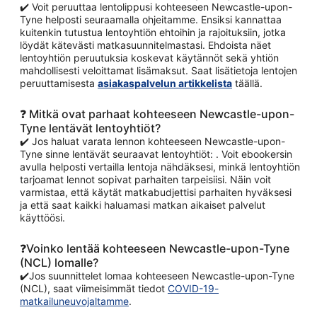
✔️ Voit peruuttaa lentolippusi kohteeseen Newcastle-upon-
Tyne helposti seuraamalla ohjeitamme. Ensiksi kannattaa
kuitenkin tutustua lentoyhtiön ehtoihin ja rajoituksiin, jotka
löydät kätevästi matkasuunnitelmastasi. Ehdoista näet
lentoyhtiön peruutuksia koskevat käytännöt sekä yhtiön
mahdollisesti veloittamat lisämaksut. Saat lisätietoja lentojen
peruuttamisesta
asiakaspalvelun artikkelista
täällä.
❓ Mitkä ovat parhaat kohteeseen Newcastle-upon-
Tyne lentävät lentoyhtiöt?
✔️ Jos haluat varata lennon kohteeseen Newcastle-upon-
Tyne sinne lentävät seuraavat lentoyhtiöt: . Voit ebookersin
avulla helposti vertailla lentoja nähdäksesi, minkä lentoyhtiön
tarjoamat lennot sopivat parhaiten tarpeisiisi. Näin voit
varmistaa, että käytät matkabudjettisi parhaiten hyväksesi
ja että saat kaikki haluamasi matkan aikaiset palvelut
käyttöösi.
❓Voinko lentää kohteeseen Newcastle-upon-Tyne
(NCL) lomalle?
✔️Jos suunnittelet lomaa kohteeseen Newcastle-upon-Tyne
(NCL), saat viimeisimmät tiedot
COVID-19-
matkailuneuvojaltamme
.