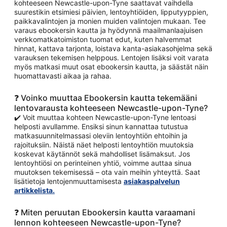
kohteeseen Newcastle-upon-Tyne saattavat vaihdella
suurestikin etsimiesi päivien, lentoyhtiöiden, lipputyyppien,
paikkavalintojen ja monien muiden valintojen mukaan. Tee
varaus ebookersin kautta ja hyödynnä maailmanlaajuisen
verkkomatkatoimiston tuomat edut, kuten halvemmat
hinnat, kattava tarjonta, loistava kanta-asiakasohjelma sekä
varauksen tekemisen helppous. Lentojen lisäksi voit varata
myös matkasi muut osat ebookersin kautta, ja säästät näin
huomattavasti aikaa ja rahaa.
❓ Voinko muuttaa Ebookersin kautta tekemääni
lentovarausta kohteeseen Newcastle-upon-Tyne?
✔️ Voit muuttaa kohteen Newcastle-upon-Tyne lentoasi
helposti avullamme. Ensiksi sinun kannattaa tutustua
matkasuunnitelmassasi oleviin lentoyhtiön ehtoihin ja
rajoituksiin. Näistä näet helposti lentoyhtiön muutoksia
koskevat käytännöt sekä mahdolliset lisämaksut. Jos
lentoyhtiösi on perinteinen yhtiö, voimme auttaa sinua
muutoksen tekemisessä – ota vain meihin yhteyttä. Saat
lisätietoja lentojenmuuttamisesta
asiakaspalvelun
artikkelista.
❓ Miten peruutan Ebookersin kautta varaamani
lennon kohteeseen Newcastle-upon-Tyne?