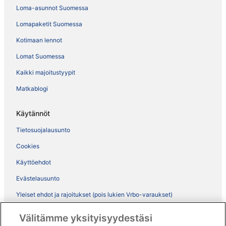
Loma-asunnot Suomessa
Lomapaketit Suomessa
Kotimaan lennot
Lomat Suomessa
Kaikki majoitustyypit
Matkablogi
Käytännöt
Tietosuojalausunto
Cookies
Käyttöehdot
Evästelausunto
Yleiset ehdot ja rajoitukset (pois lukien Vrbo-varaukset)
Vrbon sopimusehdot
Välitämme yksityisyydestäsi