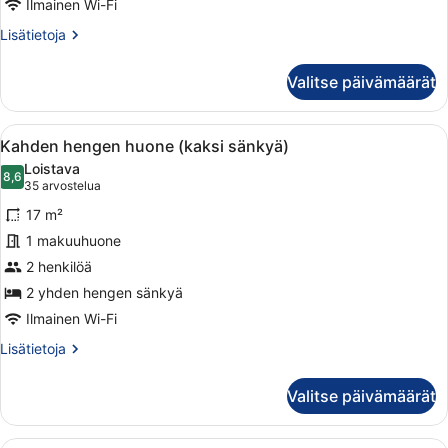
Ilmainen Wi-Fi
Lisätietoja
Lisätietoja
huoneesta
Yhden
Valitse päivämäärät
hengen
huone
Avaa
Moderni hotellihuone, jossa on suur
10
Kahden hengen huone (kaksi sänkyä)
kaikki
Loistava
huonetyypin
8,6
8,6 kautta 10
(35
35 arvostelua
Kahden
arvostelua)
17 m²
hengen
1 makuuhuone
huone
2 henkilöä
(kaksi
sänkyä)
2 yhden hengen sänkyä
kuvat
Ilmainen Wi-Fi
Lisätietoja
Lisätietoja
huoneesta
Kahden
Valitse päivämäärät
hengen
huone
(kaksi
Moderni hotellihuone, jossa on suur