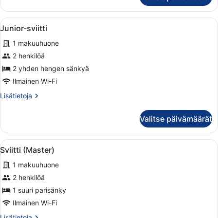
Avaa
Hotellihuone, jossa on kaksi sänkyä
5
Junior-sviitti
kaikki
1 makuuhuone
huonetyypin
Junior-
2 henkilöä
sviitti
2 yhden hengen sänkyä
kuvat
Ilmainen Wi-Fi
Lisätietoja
Lisätietoja
huoneesta
Junior-
Valitse päivämäärät
sviitti
Avaa
Moderni makuuhuone, jossa on sänk
6
Sviitti (Master)
kaikki
1 makuuhuone
huonetyypin
Sviitti
2 henkilöä
(Master)
1 suuri parisänky
kuvat
Ilmainen Wi-Fi
Lisätietoja
Lisätietoja