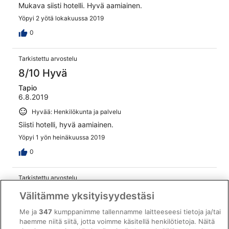
Mukava siisti hotelli. Hyvä aamiainen.
Yöpyi 2 yötä lokakuussa 2019
0
Tarkistettu arvostelu
8/10 Hyvä
Tapio
6.8.2019
Hyvää: Henkilökunta ja palvelu
Siisti hotelli, hyvä aamiainen.
Yöpyi 1 yön heinäkuussa 2019
0
Tarkistettu arvostelu
10/10 Loistava
Välitämme yksityisyydestäsi
Tarkistettu asiakas
Me ja
347
kumppanimme tallennamme laitteeseesi tietoja ja/tai
6.7.2019
haemme niitä siitä, jotta voimme käsitellä henkilötietoja. Näitä