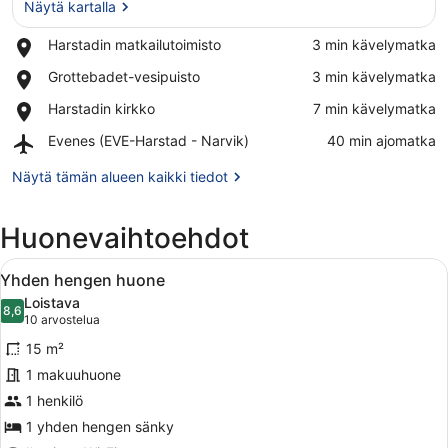
Näytä kartalla
Place,
Harstadin matkailutoimisto
‪3 min kävelymatka‬
Harstadin
Näytä kartalla
Place,
Grottebadet-vesipuisto
‪3 min kävelymatka‬
matkailutoimisto
Grottebadet-
Place,
Harstadin kirkko
‪7 min kävelymatka‬
vesipuisto
Harstadin
Airport,
Evenes (EVE-Harstad - Narvik)
‪40 min ajomatka‬
kirkko
Evenes
(EVE-
Näytä tämän alueen kaikki tiedot
Harstad
-
Huonevaihtoehdot
Narvik)
Avaa
Moderni makuuhuone, jossa on sänk
8
Yhden hengen huone
kaikki
Loistava
huonetyypin
8,6
8,6 kautta 10
(10
10 arvostelua
Yhden
arvostelua)
15 m²
hengen
1 makuuhuone
huone
1 henkilö
kuvat
1 yhden hengen sänky