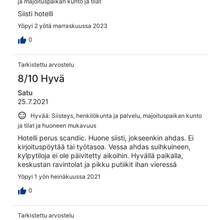
ja majoituspaikan kunto ja tilat
Siisti hotelli
Yöpyi 2 yötä marraskuussa 2023
0
Tarkistettu arvostelu
8/10 Hyvä
Satu
25.7.2021
Hyvää: Siisteys, henkilökunta ja palvelu, majoituspaikan kunto
ja tilat ja huoneen mukavuus
Hotelli perus scandic. Huone siisti, jokseenkin ahdas. Ei
kirjoituspöytää tai työtasoa. Vessa ahdas suihkuineen,
kylpytiloja ei ole päivitetty aikoihin. Hyvällä paikalla,
keskustan ravintolat ja pikku putiikit ihan vieressä
Yöpyi 1 yön heinäkuussa 2021
0
Tarkistettu arvostelu