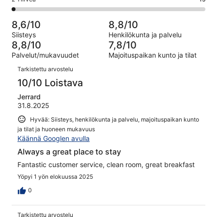
kautta
-
arvostelua
132
2
796
Huono.
kautta
-
arvostelua
23
8,6/10
8,8/10
796
Hirveä.
kautta
Siisteys
Henkilökunta ja palvelu
arvostelua
15
796
8,8/10
7,8/10
kautta
arvostelua
Palvelut/mukavuudet
Majoituspaikan kunto ja tilat
796
Arvostelut
arvostelua
Tarkistettu arvostelu
10/10 Loistava
Jerrard
31.8.2025
Hyvää: Siisteys, henkilökunta ja palvelu, majoituspaikan kunto
ja tilat ja huoneen mukavuus
Käännä Googlen avulla
Always a great place to stay
Fantastic customer service, clean room, great breakfast
Yöpyi 1 yön elokuussa 2025
0
Tarkistettu arvostelu