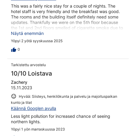
This was a fairly nice stay for a couple of nights. The
hotel staff is very friendly and the breakfast was good.
The rooms and the building itself definitely need some
updates. Thankfully we were on the 5th floor because
the 1st and 2nd floors smelled of cigarette smoke due to
a lot of people smoking outside.
Näytä enemmän
Yöpyi 2 yötä syyskuussa 2025
0
Tarkistettu arvostelu
10/10 Loistava
Zachery
15.11.2023
Hyvää: Siisteys, henkilökunta ja palvelu ja majoituspaikan
kunto ja tilat
Käännä Googlen avulla
Less light pollution for increased chance of seeing
northern lights.
Yöpyi 1 yön marraskuussa 2023