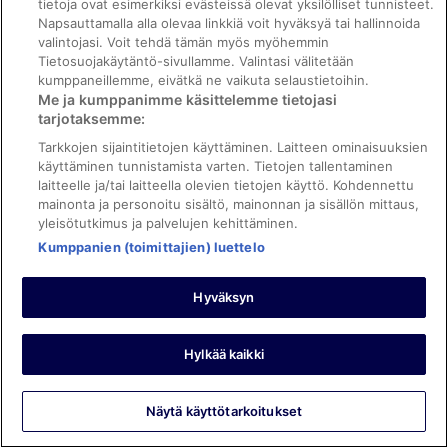
tietoja ovat esimerkiksi evästeissä olevat yksilölliset tunnisteet.
Hyvää: Siisteys, henkilökunta ja palvelu, majoituspaikan kunto
Napsauttamalla alla olevaa linkkiä voit hyväksyä tai hallinnoida
ja tilat ja huoneen mukavuus
valintojasi. Voit tehdä tämän myös myöhemmin
Breakfast very good!
Tietosuojakäytäntö-sivullamme. Valintasi välitetään
Yöpyi 1 yön heinäkuussa 2019
kumppaneillemme, eivätkä ne vaikuta selaustietoihin.
Me ja kumppanimme käsittelemme tietojasi
0
tarjotaksemme:
Tarkkojen sijaintitietojen käyttäminen. Laitteen ominaisuuksien
Tarkistettu arvostelu
käyttäminen tunnistamista varten. Tietojen tallentaminen
8/10 Hyvä
laitteelle ja/tai laitteella olevien tietojen käyttö. Kohdennettu
mainonta ja personoitu sisältö, mainonnan ja sisällön mittaus,
Antti
yleisötutkimus ja palvelujen kehittäminen.
20.6.2018
Kumppanien (toimittajien) luettelo
Hyvää: Siisteys, henkilökunta ja palvelu, majoituspaikan kunto
ja tilat ja huoneen mukavuus
Hyväksyn
mukava hotelli lähellä keskustaa
lomalla harstadissa kesäkuussa , moottoripyörä
tapahtuma
Hylkää kaikki
Yöpyi 1 yön kesäkuussa 2018
0
Näytä käyttötarkoitukset