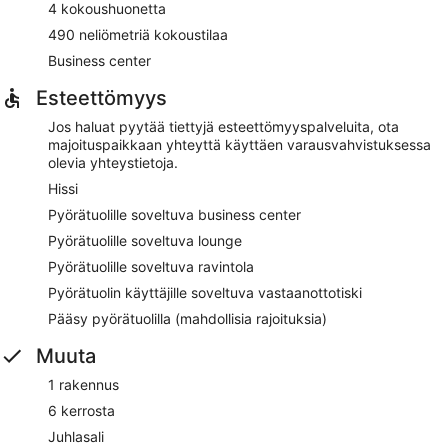
4 kokoushuonetta
490 neliömetriä kokoustilaa
Business center
Esteettömyys
Jos haluat pyytää tiettyjä esteettömyyspalveluita, ota
majoituspaikkaan yhteyttä käyttäen varausvahvistuksessa
olevia yhteystietoja.
Hissi
Pyörätuolille soveltuva business center
Pyörätuolille soveltuva lounge
Pyörätuolille soveltuva ravintola
Pyörätuolin käyttäjille soveltuva vastaanottotiski
Pääsy pyörätuolilla (mahdollisia rajoituksia)
Muuta
1 rakennus
6 kerrosta
Juhlasali