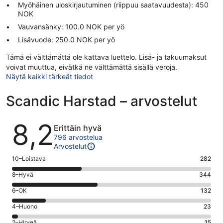
Myöhäinen uloskirjautuminen (riippuu saatavuudesta): 450
NOK
Vauvansänky: 100.0 NOK per yö
Lisävuode: 250.0 NOK per yö
Tämä ei välttämättä ole kattava luettelo. Lisä- ja takuumaksut
voivat muuttua, eivätkä ne välttämättä sisällä veroja.
Näytä kaikki tärkeät tiedot
Scandic Harstad – arvostelut
Arvostelut
8,2
Erittäin hyvä
796 arvostelua
Arvostelut
Arvosana
10–Loistava
282
10
Arvosana
8–Hyvä
344
-
8
Loistava.
Arvosana
6–OK
132
-
282
6
Hyvä.
Arvosana
4–Huono
23
kautta
-
344
4
796
OK.
Arvosana
2–Hirveä
15