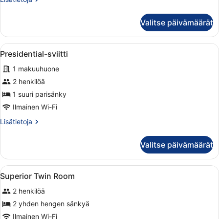
huoneesta
Sviitti
Valitse päivämäärät
(Master)
Avaa
Hotellihuone, jossa on suuri kaareva
6
Presidential-sviitti
kaikki
1 makuuhuone
huonetyypin
Presidential-
2 henkilöä
sviitti
1 suuri parisänky
kuvat
Ilmainen Wi-Fi
Lisätietoja
Lisätietoja
huoneesta
Presidential-
Valitse päivämäärät
sviitti
Avaa
Hotellihuone, jossa on sänky, työpöy
11
Superior Twin Room
kaikki
2 henkilöä
huonetyypin
Superior
2 yhden hengen sänkyä
Twin
Ilmainen Wi-Fi