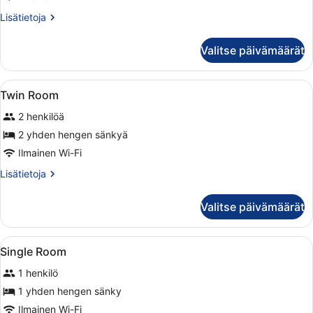
Room
Lisätietoja
Lisätietoja
kuvat
huoneesta
Superior
Valitse päivämäärät
Twin
Room
Avaa
Hotellihuone, jossa on sänky, näkym
9
Twin Room
kaikki
2 henkilöä
huonetyypin
Twin
2 yhden hengen sänkyä
Room
Ilmainen Wi-Fi
kuvat
Lisätietoja
Lisätietoja
huoneesta
Twin
Valitse päivämäärät
Room
Avaa
Hotellihuone, jossa on sänky, tuol
7
Single Room
kaikki
1 henkilö
huonetyypin
Single
1 yhden hengen sänky
Room
Ilmainen Wi-Fi