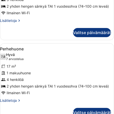
2 yhden hengen sänkyä TAI 1 vuodesohva (74–100 cm leveä)
Ilmainen Wi-Fi
Lisätietoja
Lisätietoja
huoneesta
Perhehuone
Valitse päivämäärät
(Triple)
Avaa
Hotellihuone, jossa on sänky, sein
7
Perhehuone
kaikki
Hyvä
huonetyypin
7,8
7,8 kautta 10
(7
7 arvostelua
Perhehuone
arvostelua)
17 m²
kuvat
1 makuuhuone
4 henkilöä
2 yhden hengen sänkyä TAI 1 vuodesohva (74–100 cm leveä)
Ilmainen Wi-Fi
Lisätietoja
Lisätietoja
huoneesta
Perhehuone
Valitse päivämäärät