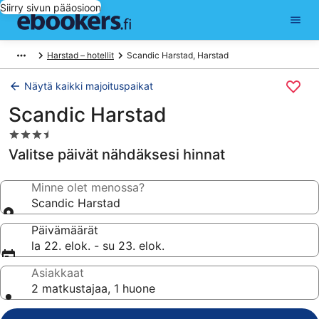
Siirry sivun pääosioon
Harstad – hotellit
Scandic Harstad, Harstad
Näytä kaikki majoituspaikat
Scandic Harstad
3.5
tähden
Valitse päivät nähdäksesi hinnat
majoituspaikka
Minne olet menossa?
Scandic Harstad
Päivämäärät
la 22. elok. - su 23. elok.
Asiakkaat
2 matkustajaa, 1 huone