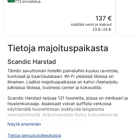
kautta
772 arvostelua
5,
5,
Poikkeuks
Upea,
hyvä,
Hinta
137 €
772
360
on
arvostelua
arvostelu
sisältää verot ja maksut
137 €
23.8.–24.8.
Tietoja majoituspaikasta
Scandic Harstad
Tämän savuttoman hotellin palveluihin kuuluu ravintola,
kuntosali ja baari/aulabaari. Wi-Fi yleisissä tiloissa on
ilmainen. Lisäksi majoituspaikassa on kahvi-/teetarjoilu
julkisissa tiloissa, business center ja kokoustila.
Scandic Harstad tarjoaa 121 huonetta, joissa on minibaari ja
hiustenkuivaaja. Asiakkaat voivat surffata verkossa
käyttämällä huonehintaan sisältyvää langatonta
internetyhteyttä. Kylpyhuoneista löytyy kylpyamme tai
suihku. Siivous on saatavilla päivittäin.
Näytä enemmän
Tässä hotellissa käytössäsi on kuntosali.
Tietoa peruutusoikeuksista
Seuraavat aktiviteetit ovat saatavilla joko paikan päällä tai