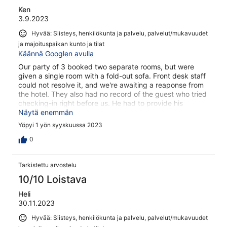
Ken
3.9.2023
Hyvää: Siisteys, henkilökunta ja palvelu, palvelut/mukavuudet
ja majoituspaikan kunto ja tilat
Käännä Googlen avulla
Our party of 3 booked two separate rooms, but were
given a single room with a fold-out sofa. Front desk staff
could not resolve it, and we're awaiting a reaponse from
the hotel. They also had no record of the guest who tried
checking-in right before us. He had to provide his
paperwork as proof of the reservation.
Näytä enemmän
Yöpyi 1 yön syyskuussa 2023
0
Tarkistettu arvostelu
10/10 Loistava
Heli
30.11.2023
Hyvää: Siisteys, henkilökunta ja palvelu, palvelut/mukavuudet