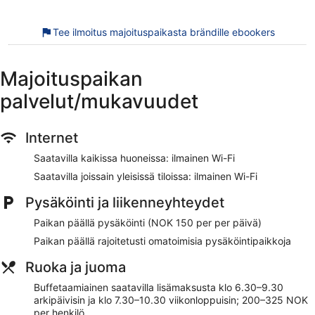
sen lähistöllä, ja ne saattavat olla maksullisia.
Tee ilmoitus majoituspaikasta brändille ebookers
Scandic Harstad on saanut loistavaa palautetta
majoituspaikan yleiskunnosta. Majoituspaikka sijaitsee vain
lyhyen kävelymatkan päässä kohteesta Grottebadet-
vesipuisto. Majoituspaikassa on saatavilla ilmainen Wi-Fi
Majoituspaikan
yleisissä tiloissa, ravintola ja kuntokeskus.
palvelut/mukavuudet
Ilmainen Wi-Fi
Voit tilata itsellesi syötävää majoituspaikan ravintolassa
Internet
tai vaihtoehtoisesti nauttia juoman sen
baarissa/loungessa
Saatavilla kaikissa huoneissa: ilmainen Wi-Fi
Buffetaamiainen saatavilla päivittäin lisämaksusta
Saatavilla joissain yleisissä tiloissa: ilmainen Wi-Fi
Omatoiminen pysäköinti saatavilla maksusta
Pysäköinti ja liikenneyhteydet
Majoituspaikan palveluihin lukeutuvat business center, 4
kokoushuonetta ja kokoustila
Paikan päällä pysäköinti (NOK 150 per per päivä)
Majoituspaikan alueella on tarjolla kuntosali
Paikan päällä rajoitetusti omatoimisia pysäköintipaikkoja
Sijaitsee kivenheiton päässä kohteesta Grottebadet-
Ruoka ja juoma
vesipuisto ja Harstadin matkailutoimisto
Buffetaamiainen saatavilla lisämaksusta klo 6.30–9.30
Majoituspaikasta löytyy ravintola. Majoituspaikan
arkipäivisin ja klo 7.30–10.30 viikonloppuisin; 200–325 NOK
baari/lounge kutsuu nauttimaan drinkeistä. Business-
per henkilö