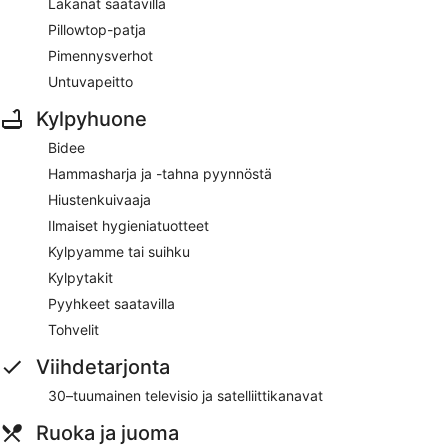
Lakanat saatavilla
Pillowtop-patja
Pimennysverhot
Untuvapeitto
Kylpyhuone
Bidee
Hammasharja ja -tahna pyynnöstä
Hiustenkuivaaja
Ilmaiset hygieniatuotteet
Kylpyamme tai suihku
Kylpytakit
Pyyhkeet saatavilla
Tohvelit
Viihdetarjonta
30–tuumainen televisio ja satelliittikanavat
Ruoka ja juoma