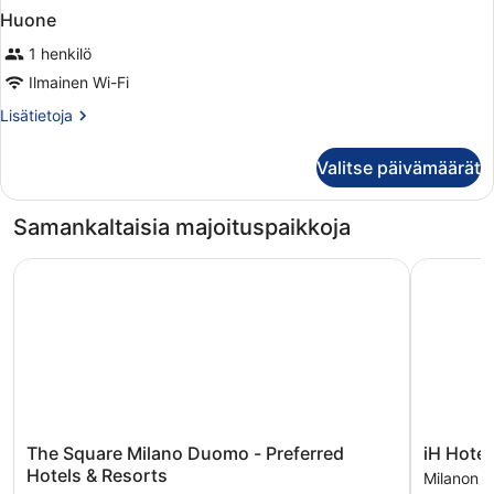
Huone
1 henkilö
Ilmainen Wi-Fi
Lisätietoja
Lisätietoja
huoneesta
Huone
Valitse päivämäärät
Samankaltaisia majoituspaikkoja
The Square Milano Duomo - Preferred Hotels & Resorts
iH Hotels
The
iH
The Square Milano Duomo - Preferred
iH Hotel
Square
Hotels
Hotels & Resorts
Milanon k
Milano
Milano