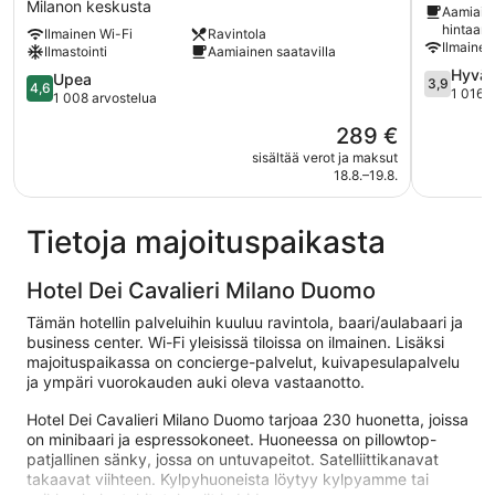
Milanon keskusta
Aamiaine
Duomo
Ambasciat
hintaan
Ilmainen Wi-Fi
Ravintola
-
Milanon
Ilmainen
Ilmastointi
Aamiainen saatavilla
Preferred
keskusta
3.9
Hyvä
Hotels
4.6
Upea
3,9
4,6
kautta
1 016 
&
kautta
1 008 arvostelua
5,
Resorts
5,
Hinta
289 €
Hyvä,
Milanon
Upea,
on
1 016
keskusta
1 008
sisältää verot ja maksut
289 €
arvostelu
18.8.–19.8.
arvostelua
Tietoja majoituspaikasta
Hotel Dei Cavalieri Milano Duomo
Tämän hotellin palveluihin kuuluu ravintola, baari/aulabaari ja
business center. Wi-Fi yleisissä tiloissa on ilmainen. Lisäksi
majoituspaikassa on concierge-palvelut, kuivapesulapalvelu
ja ympäri vuorokauden auki oleva vastaanotto.
Hotel Dei Cavalieri Milano Duomo tarjoaa 230 huonetta, joissa
on minibaari ja espressokoneet. Huoneessa on pillowtop-
patjallinen sänky, jossa on untuvapeitot. Satelliittikanavat
takaavat viihteen. Kylpyhuoneista löytyy kylpyamme tai