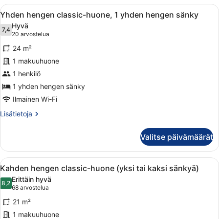
Avaa
Hotellihuone, jossa on sänky, yöpöyt
5
Yhden hengen classic-huone, 1 yhden hengen sänky
kaikki
Hyvä
huonetyypin
7,4
7,4 kautta 10
(20
20 arvostelua
Yhden
arvostelua)
24 m²
hengen
1 makuuhuone
classic-
1 henkilö
huone,
1
1 yhden hengen sänky
yhden
Ilmainen Wi-Fi
hengen
Lisätietoja
Lisätietoja
sänky
huoneesta
Yhden
kuvat
Valitse päivämäärät
hengen
classic-
huone,
Avaa
Hotellihuone, jossa on suuri sänky,
6
1
Kahden hengen classic-huone (yksi tai kaksi sänkyä)
kaikki
yhden
Erittäin hyvä
hengen
huonetyypin
8,2
8,2 kautta 10
(68
68 arvostelua
sänky
Kahden
arvostelua)
21 m²
hengen
1 makuuhuone
classic-