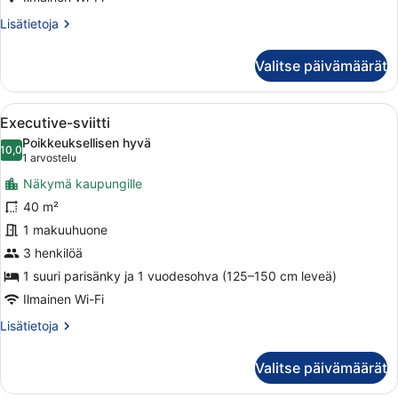
kaksi
Lisätietoja
Lisätietoja
sänkyä)
huoneesta
Kahden
kuvat
Valitse päivämäärät
hengen
superior-
huone
Avaa
Moderni hotellihuone, jossa on suur
3
(yksi
Executive-sviitti
kaikki
tai
Poikkeuksellisen hyvä
kaksi
huonetyypin
10,0
10,0 kautta 10
(1
1 arvostelu
sänkyä)
Executive-
arvostelu)
Näkymä kaupungille
sviitti
40 m²
kuvat
1 makuuhuone
3 henkilöä
1 suuri parisänky ja 1 vuodesohva (125–150 cm leveä)
Ilmainen Wi-Fi
Lisätietoja
Lisätietoja
huoneesta
Executive-
Valitse päivämäärät
sviitti