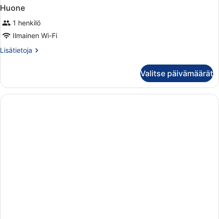
Huone
1 henkilö
Ilmainen Wi-Fi
Lisätietoja
Lisätietoja
huoneesta
Huone
Valitse päivämäärät