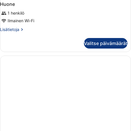
Huone
1 henkilö
Ilmainen Wi-Fi
Lisätietoja
Lisätietoja
huoneesta
Huone
Valitse päivämäärät