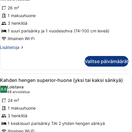
Junior-
arvostelua)
26 m²
sviitti
1 makuuhuone
kuvat
3 henkilöä
1 suuri parisänky ja 1 vuodesohva (74–100 cm leveä)
Ilmainen Wi-Fi
Lisätietoja
Lisätietoja
huoneesta
Junior-
Valitse päivämäärät
sviitti
Avaa
Hotellihuone, jossa on suuri sänky, t
6
Kahden hengen superior-huone (yksi tai kaksi sänkyä)
kaikki
Loistava
huonetyypin
8,6
8,6 kautta 10
(48
48 arvostelua
Kahden
arvostelua)
24 m²
hengen
1 makuuhuone
superior-
3 henkilöä
huone
(yksi
1 keskisuuri parisänky TAI 2 yhden hengen sänkyä
tai
Ilmainen Wi-Fi