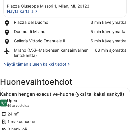
Piazza Giuseppe Missori 1, Milan, MI, 20123
Näytä kartalla
Place,
Piazza del Duomo
‪3 min kävelymatka‬
Piazza
Näytä kartalla
Place,
Duomo di Milano
‪5 min kävelymatka‬
del
Duomo
Duomo
Place,
Galleria Vittorio Emanuele II
‪6 min kävelymatka‬
di
Galleria
Milano
Airport,
Milano (MXP-Malpensan kansainvälinen
‪63 min ajomatka‬
Vittorio
Milano
lentokenttä)
Emanuele
(MXP-
II
Näytä tämän alueen kaikki tiedot
Malpensan
kansainvälinen
lentokenttä)
Huonevaihtoehdot
Avaa
Moderni hotellihuone, jossa on suu
6
Kahden hengen executive-huone (yksi tai kaksi sänkyä)
kaikki
Upea
huonetyypin
9,2
9,2 kautta 10
(46
46 arvostelua
Kahden
arvostelua)
24 m²
hengen
1 makuuhuone
executive-
3 henkilöä