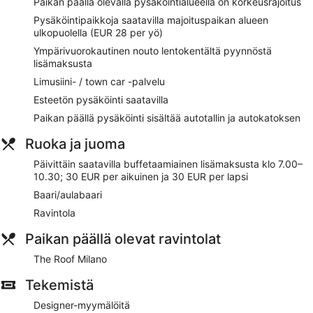
Paikan päällä olevalla pysäköintialueella on korkeusrajoitus
Buffetaamiainen saatavilla päivittäin lisämaksusta
Pysäköintipaikkoja saatavilla majoituspaikan alueen
Majoituspaikan tarjoamiin palveluihin sisältyvät
ulkopuolella (EUR 28 per yö)
kuivapesula-/pesulapalvelut, concierge ja kiertoajelu- tai
Ympärivuorokautinen nouto lentokentältä pyynnöstä
lippupalvelu
lisämaksusta
Asiakkaat pitävät erittäin paljon majoituspaikan
Limusiini- / town car -palvelu
huoneiden yleisestä mukavuudesta ja siisteydestä
Esteetön pysäköinti saatavilla
Sijaitsee vain 4 minuutin kävelymatkan päässä kohteesta
Piazza del Duomo ja 5 minuutin kävelymatkan päässä
Paikan päällä pysäköinti sisältää autotallin ja autokatoksen
kohteesta Duomo di Milano
Ruoka ja juoma
Kuljetukset lentokentältä majoituspaikkaan saatavilla
maksusta
Päivittäin saatavilla buffetaamiainen lisämaksusta klo 7.00–
10.30; 30 EUR per aikuinen ja 30 EUR per lapsi
Majoituspaikasta löytyy ravintola. Majoituspaikan
baari/lounge kutsuu nauttimaan drinkeistä. Business center,
Baari/aulabaari
2 kokoushuonetta ja coworking-työtilat ovat asiakkaiden
Ravintola
käytössä.
Yleisissä tiloissa on ilmainen Wi-Fi. Hotel Dei Cavalieri Milano
Paikan päällä olevat ravintolat
Duomo tarjoaa asiakkaiden käyttöön myös terassin,
kielitaitoisen henkilökunnan ja kiertoajelu- tai lippupalvelun.
The Roof Milano
Kuljetukset lentokentältä majoituspaikkaan (saatavilla ympäri
Tekemistä
vuorokauden) ovat saatavilla lisämaksusta.
Designer-myymälöitä
Asiakkaat voivat lisämaksusta nauttia buffetaamiaisen joka