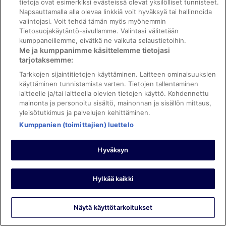
tietoja ovat esimerkiksi evästeissä olevat yksilölliset tunnisteet.
Napsauttamalla alla olevaa linkkiä voit hyväksyä tai hallinnoida
valintojasi. Voit tehdä tämän myös myöhemmin
Tietosuojakäytäntö-sivullamme. Valintasi välitetään
Yöpyi 2 yötä huhtikuussa 2026
kumppaneillemme, eivätkä ne vaikuta selaustietoihin.
0
Me ja kumppanimme käsittelemme tietojasi
tarjotaksemme:
Tarkistettu arvostelu
Tarkkojen sijaintitietojen käyttäminen. Laitteen ominaisuuksien
8/10 Hyvä
käyttäminen tunnistamista varten. Tietojen tallentaminen
laitteelle ja/tai laitteella olevien tietojen käyttö. Kohdennettu
David
mainonta ja personoitu sisältö, mainonnan ja sisällön mittaus,
12.2.2026
yleisötutkimus ja palvelujen kehittäminen.
Hyvää: Siisteys, henkilökunta ja palvelu ja
Kumppanien (toimittajien) luettelo
palvelut/mukavuudet
Käännä Googlen avulla
Hyväksyn
Great location and nice, clean, modern hotel. Staff very
friendly, breakfast choice good, and rooftop bar is quite
spectacular.
Hylkää kaikki
Yöpyi 2 yötä helmikuussa 2026
0
Näytä käyttötarkoitukset