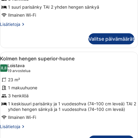
huone
(yksi
1 suuri parisänky TAI 2 yhden hengen sänkyä
tai
Ilmainen Wi-Fi
kaksi
Lisätietoja
Lisätietoja
sänkyä)
huoneesta
Kahden
kuvat
Valitse päivämäärät
hengen
executive-
huone
Avaa
Hotellihuone, jossa on kaksi sänkyä, 
5
(yksi
Kolmen hengen superior-huone
kaikki
tai
Loistava
kaksi
huonetyypin
8,8
8,8 kautta 10
(19
19 arvostelua
sänkyä)
Kolmen
arvostelua)
23 m²
hengen
1 makuuhuone
superior-
3 henkilöä
huone
kuvat
1 keskisuuri parisänky ja 1 vuodesohva (74–100 cm leveä) TAI 2
yhden hengen sänkyä ja 1 vuodesohva (74–100 cm leveä)
Ilmainen Wi-Fi
Lisätietoja
Lisätietoja
huoneesta
Kolmen