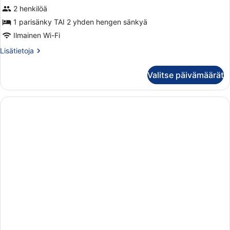
2 henkilöä
huone
(yksi
1 parisänky TAI 2 yhden hengen sänkyä
tai
Ilmainen Wi-Fi
kaksi
Lisätietoja
Lisätietoja
sänkyä)
huoneesta
Kahden
kuvat
Valitse päivämäärät
hengen
classic-
huone
(yksi
tai
kaksi
sänkyä)