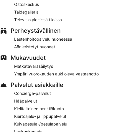
Ostoskeskus
päivä klo 7.00–10.30.
Taidegalleria
The Roof Milano
– ravintola, jonka erikoisuutena on
Televisio yleisissä tiloissa
paikallinen ja kansainvälinen keittiö. Ravintola tarjoilee
aamiaisen ja illallisen. Auki joka päivä.
Perheystävällinen
Huonepalvelu (rajoitettuina aikoina) on käytettävissä.
Lastenhoitopalvelu huoneessa
Äänieristetyt huoneet
Mukavuudet
Matkatavarasäilytys
Ympäri vuorokauden auki oleva vastaanotto
Palvelut asiakkaille
Concierge-palvelut
Hääpalvelut
Kielitaitoinen henkilökunta
Kiertoajelu- ja lippupalvelut
Kuivapesula-/pesulapalvelu
Laukunkantaja