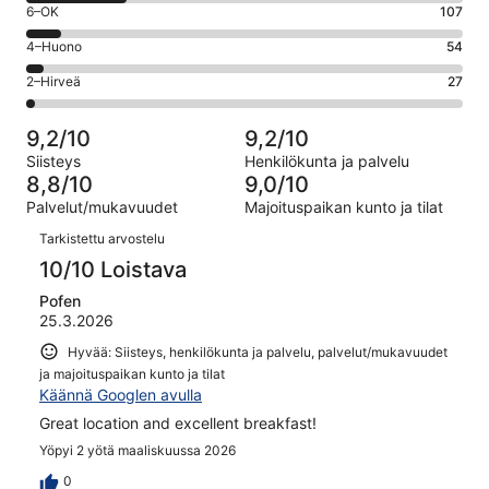
Loistava.
Arvosana
6–OK
107
-
854
6
Hyvä.
Arvosana
4–Huono
54
kautta
-
317
4
1359
OK.
Arvosana
2–Hirveä
27
kautta
-
arvostelua
107
2
1359
Huono.
kautta
-
arvostelua
54
9,2/10
9,2/10
1359
Hirveä.
kautta
Siisteys
Henkilökunta ja palvelu
arvostelua
27
1359
8,8/10
9,0/10
kautta
arvostelua
Palvelut/mukavuudet
Majoituspaikan kunto ja tilat
1359
Arvostelut
arvostelua
Tarkistettu arvostelu
10/10 Loistava
Pofen
25.3.2026
Hyvää: Siisteys, henkilökunta ja palvelu, palvelut/mukavuudet
ja majoituspaikan kunto ja tilat
Käännä Googlen avulla
Great location and excellent breakfast!
Yöpyi 2 yötä maaliskuussa 2026
0