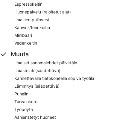
Espressokeitin
Huonepalvelu (rajoitetut ajat)
Ilmainen pullovesi
Kahvin-/teenkeitin
Minibaari
Vedenkeitin
Muuta
Ilmaiset sanomalehdet päivittäin
Ilmastointi (säädettävä)
Kannettavalle tietokoneelle sopiva työtila
Lämmitys (säädettävä)
Puhelin
Turvalokero
Työpöytä
Äänieristetyt huoneet