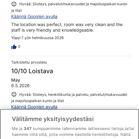
Hyvää: Siisteys, palvelut/mukavuudet ja majoituspaikan kunto
ja tilat
Käännä Googlen avulla
The location was perfect, room was very clean and the
staff is very friendly and knowledgeable.
Yöpyi 1 yön helmikuussa 2026
0
Tarkistettu arvostelu
10/10 Loistava
May
6.5.2026
Hyvää: Siisteys, henkilökunta ja palvelu, palvelut/mukavuudet
ja majoituspaikan kunto ja tilat
Käännä Googlen avulla
Nice spread of breakfast. Location is fantastic, very
Välitämme yksityisyydestäsi
closed to everything. Best part of it all was we got
upgraded to a nice room.
Me ja
347
kumppanimme tallennamme laitteeseesi tietoja ja/tai
haemme niitä siitä, jotta voimme käsitellä henkilötietoja. Näitä