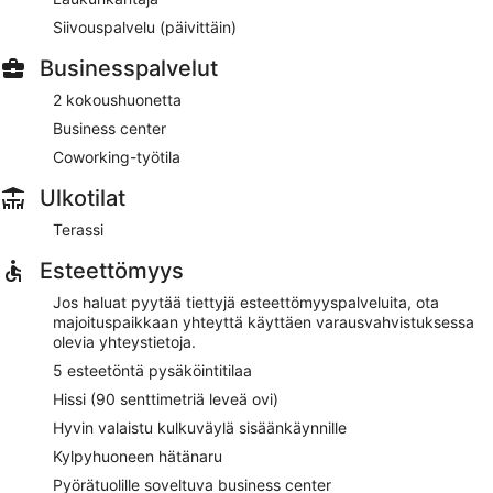
Siivouspalvelu (päivittäin)
Businesspalvelut
2 kokoushuonetta
Business center
Coworking-työtila
Ulkotilat
Terassi
Esteettömyys
Jos haluat pyytää tiettyjä esteettömyyspalveluita, ota
majoituspaikkaan yhteyttä käyttäen varausvahvistuksessa
olevia yhteystietoja.
5 esteetöntä pysäköintitilaa
Hissi (90 senttimetriä leveä ovi)
Hyvin valaistu kulkuväylä sisäänkäynnille
Kylpyhuoneen hätänaru
Pyörätuolille soveltuva business center