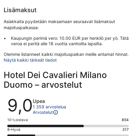
Lisämaksut
Asiakkaita pyydetään maksamaan seuraavat lisämaksut
majoituspaikassa:
Kaupungin perimä vero: 10.00 EUR per henkilö per yö. Tätä
veroa ei peritä alle 18 vuotta vanhoilta lapsilta.
Olemme listanneet kaikki majoituspaikan meille antamat hinnat.
Näytä kaikki tärkeät tiedot
Hotel Dei Cavalieri Milano
Duomo – arvostelut
Arvostelut
9,0
Upea
1 359 arvostelua
Arvostelut
Arvosana
10–Loistava
854
10
Arvosana
8–Hyvä
317
-
8