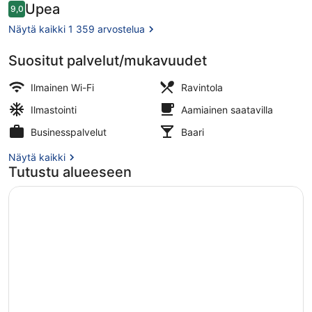
Arvostelut
Upea
9,0
9,0 kautta 10.
Näytä kaikki 1 359 arvostelua
Suositut palvelut/mukavuudet
Aamiainen ja illallinen
Ilmainen Wi-Fi
Ravintola
Ilmastointi
Aamiainen saatavilla
Businesspalvelut
Baari
Näytä kaikki
Tutustu alueeseen