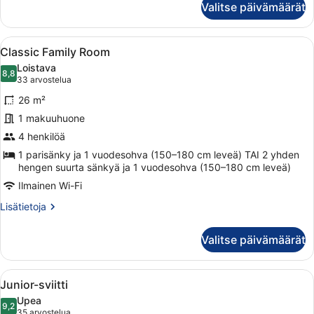
Valitse päivämäärät
hengen
superior-
huone
Avaa
Hotellihuone, jossa on kaksi sänkyä,
8
Classic Family Room
kaikki
Loistava
huonetyypin
8,8
8,8 kautta 10
(33
33 arvostelua
Classic
arvostelua)
26 m²
Family
1 makuuhuone
Room
4 henkilöä
kuvat
1 parisänky ja 1 vuodesohva (150–180 cm leveä) TAI 2 yhden
hengen suurta sänkyä ja 1 vuodesohva (150–180 cm leveä)
Ilmainen Wi-Fi
Lisätietoja
Lisätietoja
huoneesta
Classic
Valitse päivämäärät
Family
Room
Avaa
Hotellihuone, jossa on sänky, seinä
5
Junior-sviitti
kaikki
Upea
huonetyypin
9,2
9,2 kautta 10
(35
35 arvostelua