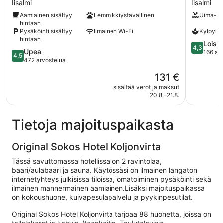
Iisalmi
Iisalmi
Dome
Runni
Aamiainen sisältyy
Lemmikkiystävällinen
Uima-al
Iisalmi
Iisalmi
hintaan
Iisalmi
Pysäköinti sisältyy
Ilmainen Wi-Fi
Kylpylä
hintaan
4.3
Loist
4,3
4.5
Upea
kautta
166 ar
4,5
kautta
472 arvostelua
5,
5,
Loistava,
Hinta
131 €
Upea,
166
on
472
sisältää verot ja maksut
arvostelu
131 €
20.8.–21.8.
arvostelua
Tietoja majoituspaikasta
Original Sokos Hotel Koljonvirta
Tässä savuttomassa hotellissa on 2 ravintolaa,
baari/aulabaari ja sauna. Käytössäsi on ilmainen langaton
internetyhteys julkisissa tiloissa, omatoiminen pysäköinti sekä
ilmainen mannermainen aamiainen.Lisäksi majoituspaikassa
on kokoushuone, kuivapesulapalvelu ja pyykinpesutilat.
Original Sokos Hotel Koljonvirta tarjoaa 88 huonetta, joissa on
tallelokerot ja kahvin-/teenkeitin. Taulutelevisio,