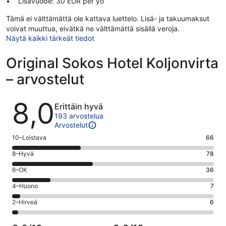
Lisävuode: 30 EUR per yö
Tämä ei välttämättä ole kattava luettelo. Lisä- ja takuumaksut
voivat muuttua, eivätkä ne välttämättä sisällä veroja.
Näytä kaikki tärkeät tiedot
Original Sokos Hotel Koljonvirta
– arvostelut
Arvostelut
8,0
Erittäin hyvä
193 arvostelua
Arvostelut
Arvosana
10–Loistava
66
10
Arvosana
8–Hyvä
78
-
8
Loistava.
Arvosana
6–OK
36
-
66
6
Hyvä.
Arvosana
4–Huono
7
kautta
-
78
4
193
OK.
Arvosana
2–Hirveä
6
kautta
-
arvostelua
36
2
193
Huono.
kautta
-
arvostelua