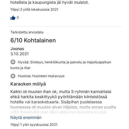
hotellista ja kaupungista jäi hyvät muistot.
Yöpyi 2 yötä lokakuussa 2021
0
Tarkistettu arvostelu
6/10 Kohtalainen
Joonas
3.10.2021
Hyvää: Siisteys, henkilökunta ja palvelu ja majoituspaikan
kunto ja tilat
Huonoa: Huoneen mukavuus
Karaoken mölyä
Kaikki oli muuten ihan ok, mutta S-ryhmän kannattaisi
ehkä harkita keskittyykö pyörittämään kiinteistössä
hotellia vai karaokebaaria. Sisäpihan puoleisessa
huoneessa oli muuten aivan hiljaista, mutta ennen puolta
yötä (keskiviikkona) alkoi alakerran baarista kuulua
jumalaton mylvintä. Huoneessa oli korvatulpat hotellin
Näytä enemmän
puolesta, mutta itseäni ainakaan ei kyllä huvita ne
Yöpyi 1 yön syyskuussa 2021
korvissa yrittää nukkua. Varsinkaan, kun häiriö aiheutuu