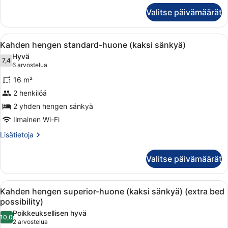
Yhden
Valitse päivämäärät
hengen
standard-
huone
Avaa
Hotellihuone, jossa on kaksi sänkyä
3
Kahden hengen standard-huone (kaksi sänkyä)
kaikki
Hyvä
huonetyypin
7,4
7,4 kautta 10
(6
6 arvostelua
Kahden
arvostelua)
16 m²
hengen
2 henkilöä
standard-
2 yhden hengen sänkyä
huone
(kaksi
Ilmainen Wi-Fi
sänkyä)
Lisätietoja
Lisätietoja
kuvat
huoneesta
Kahden
Valitse päivämäärät
hengen
standard-
huone
Avaa
Hotellihuone, jossa on kaksi sänkyä,
1
(kaksi
Kahden hengen superior-huone (kaksi sänkyä) (extra bed
kaikki
sänkyä)
possibility)
huonetyypin
Poikkeuksellisen hyvä
10,0
Kahden
10,0 kautta 10
(2
2 arvostelua