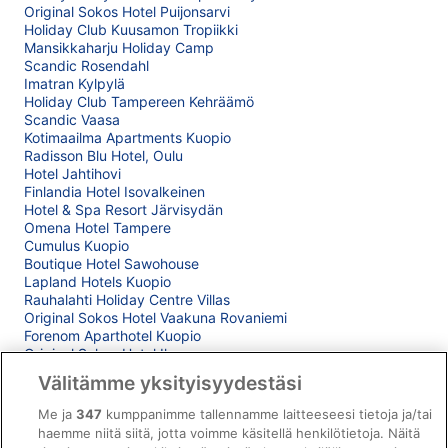
Original Sokos Hotel Puijonsarvi
Holiday Club Kuusamon Tropiikki
Mansikkaharju Holiday Camp
Scandic Rosendahl
Imatran Kylpylä
Holiday Club Tampereen Kehräämö
Scandic Vaasa
Kotimaailma Apartments Kuopio
Radisson Blu Hotel, Oulu
Hotel Jahtihovi
Finlandia Hotel Isovalkeinen
Hotel & Spa Resort Järvisydän
Omena Hotel Tampere
Cumulus Kuopio
Boutique Hotel Sawohouse
Lapland Hotels Kuopio
Rauhalahti Holiday Centre Villas
Original Sokos Hotel Vaakuna Rovaniemi
Forenom Aparthotel Kuopio
Original Sokos Hotel Ilves
Hotel Savonia
Välitämme yksityisyydestäsi
Solo Sokos Hotel Torni Tampere
Lossisaari
Me ja
347
kumppanimme tallennamme laitteeseesi tietoja ja/tai
Spa Hotel Rauhalahti
haemme niitä siitä, jotta voimme käsitellä henkilötietoja. Näitä
Sport & Spa Hotel Vesileppis