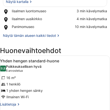
Näytä kartalla
Place,
Iisalmen luontomuseo
‪3 min kävelymatka‬
Iisalmen
Näytä kartalla
Place,
Iisalmen uusikirkko
‪4 min kävelymatka‬
luontomuseo
Iisalmen
Place,
Panimomuseo
‪10 min kävelymatka‬
uusikirkko
Panimomuseo
Näytä tämän alueen kaikki tiedot
Huonevaihtoehdot
Avaa
Hotellihuone, jossa on sänky, työpöy
2
Yhden hengen standard-huone
kaikki
Poikkeuksellisen hyvä
huonetyypin
9,8
9,8 kautta 10
(6
6 arvostelua
Yhden
arvostelua)
16 m²
hengen
1 henkilö
standard-
1 yhden hengen sänky
huone
kuvat
Ilmainen Wi-Fi
Lisätietoja
Lisätietoja
huoneesta