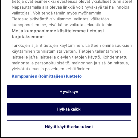
tietoja ovat esimerkiksi evästeissä olevat yksilölliset tunnisteet.
Scandic Kuopio
Napsauttamalla alla olevaa linkkiä voit hyväksyä tai hallinnoida
Hotel Oscar
valintojasi. Voit tehdä tämän myös myöhemmin
Hotelli Carneval
Tietosuojakäytäntö-sivullamme. Valintasi välitetään
kumppaneillemme, eivätkä ne vaikuta selaustietoihin.
Suosituimpia
Me ja kumppanimme käsittelemme tietojasi
tarjotaksemme:
Hotellit
Tarkkojen sijaintitietojen käyttäminen. Laitteen ominaisuuksien
käyttäminen tunnistamista varten. Tietojen tallentaminen
laitteelle ja/tai laitteella olevien tietojen käyttö. Kohdennettu
mainonta ja personoitu sisältö, mainonnan ja sisällön mittaus,
yleisötutkimus ja palvelujen kehittäminen.
Yritys
Kumppanien (toimittajien) luettelo
Tietoa yrityksestä
Hyväksyn
Työpaikat
Listaa majoituspaikkasi
Hylkää kaikki
Kumppaniohjelma
Kumppanuudet
Näytä käyttötarkoitukset
Investor Relations