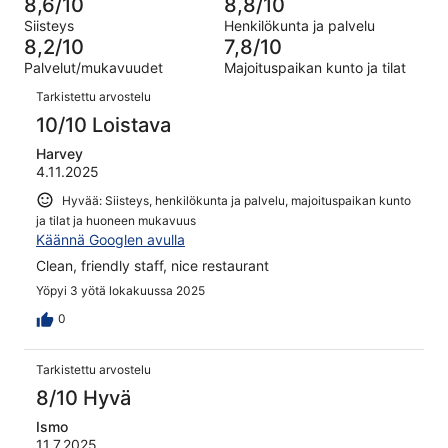
7
8,6/10
8,8/10
193
Hirveä.
kautta
Siisteys
Henkilökunta ja palvelu
arvostelua
6
193
8,2/10
7,8/10
kautta
arvostelua
Palvelut/mukavuudet
Majoituspaikan kunto ja tilat
193
Arvostelut
arvostelua
Tarkistettu arvostelu
10/10 Loistava
Harvey
4.11.2025
Hyvää: Siisteys, henkilökunta ja palvelu, majoituspaikan kunto
ja tilat ja huoneen mukavuus
Käännä Googlen avulla
Clean, friendly staff, nice restaurant
Yöpyi 3 yötä lokakuussa 2025
0
Tarkistettu arvostelu
8/10 Hyvä
Ismo
11.7.2025