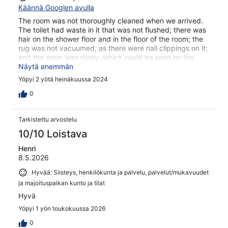
Käännä Googlen avulla
The room was not thoroughly cleaned when we arrived.
The toilet had waste in it that was not flushed; there was
hair on the shower floor and in the floor of the room; the
rug was not vacuumed, as there were nail clippings on it;
and the room was dusty, which could be seen on the
tables and cups.
Näytä enemmän
Yöpyi 2 yötä heinäkuussa 2024
0
Tarkistettu arvostelu
10/10 Loistava
Henri
8.5.2026
Hyvää: Siisteys, henkilökunta ja palvelu, palvelut/mukavuudet
ja majoituspaikan kunto ja tilat
Hyvä
Yöpyi 1 yön toukokuussa 2026
0