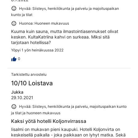
Hyvää: Siisteys, henkilökunta ja palvelu ja majoituspaikan
kunto ja tilat
Huonoa: Huoneen mukavuus
Kuuma kuin sauna, mutta ilmastointiasennukset olivat
kesken. KultaKatriina kahvi on surkeaa. Miksi sitä
tarjotaan hotellissa?
Yöpyi 1 yön heinäkuussa 2022
0
Tarkistettu arvostelu
10/10 Loistava
Jukka
29.10.2021
Hyvää: Siisteys, henkilökunta ja palvelu, majoituspaikan kunto
ja tilat ja huoneen mukavuus
Kaksi yötä hotelli Koljonvirrassa
Iisalmi on mukavan pieni kaupuki. Hotelli Koljonvirta on
keskeisellä paikalla - joka paikkaan on lyhyt matka. Sekä