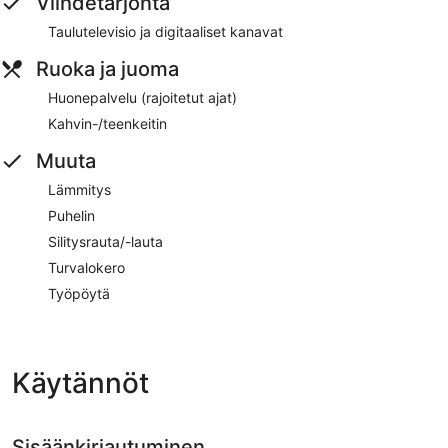
Viihdetarjonta
Taulutelevisio ja digitaaliset kanavat
Ruoka ja juoma
Huonepalvelu (rajoitetut ajat)
Kahvin-/teenkeitin
Muuta
Lämmitys
Puhelin
Silitysrauta/-lauta
Turvalokero
Työpöytä
Käytännöt
Sisäänkirjautuminen