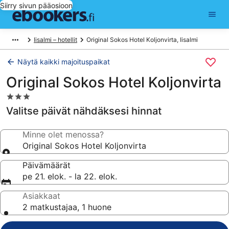
Siirry sivun pääosioon
Iisalmi – hotellit
Original Sokos Hotel Koljonvirta, Iisalmi
Näytä kaikki majoituspaikat
Original Sokos Hotel Koljonvirta
3.0
tähden
Valitse päivät nähdäksesi hinnat
majoituspaikka
Minne olet menossa?
Original Sokos Hotel Koljonvirta
Päivämäärät
pe 21. elok. - la 22. elok.
Asiakkaat
2 matkustajaa, 1 huone