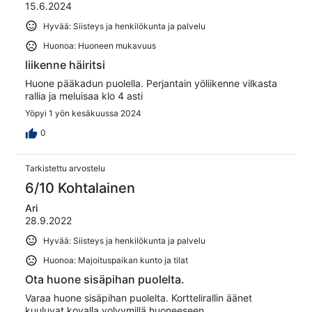
15.6.2024
Hyvää: Siisteys ja henkilökunta ja palvelu
Huonoa: Huoneen mukavuus
liikenne häiritsi
Huone pääkadun puolella. Perjantain yöliikenne vilkasta
rallia ja meluisaa klo 4 asti
Yöpyi 1 yön kesäkuussa 2024
0
Tarkistettu arvostelu
6/10 Kohtalainen
Ari
28.9.2022
Hyvää: Siisteys ja henkilökunta ja palvelu
Huonoa: Majoituspaikan kunto ja tilat
Ota huone sisäpihan puolelta.
Varaa huone sisäpihan puolelta. Korttelirallin äänet
kuuluvat kovalla volyymillä huoneeseen.