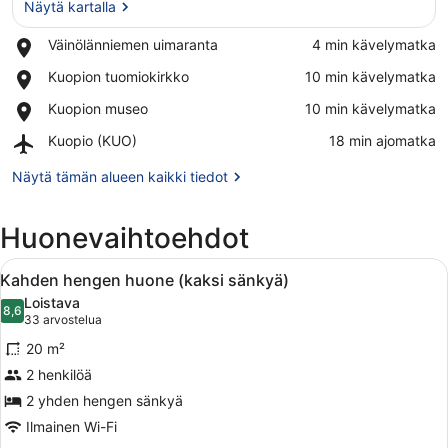
Näytä kartalla
Place,
Väinölänniemen uimaranta
‪4 min kävelymatka‬
Väinölänniemen
Näytä kartalla
Place,
Kuopion tuomiokirkko
‪10 min kävelymatka‬
uimaranta
Kuopion
Place,
Kuopion museo
‪10 min kävelymatka‬
tuomiokirkko
Kuopion
Airport,
Kuopio (KUO)
‪18 min ajomatka‬
museo
Kuopio
(KUO)
Näytä tämän alueen kaikki tiedot
Huonevaihtoehdot
Avaa
Hotellihuone, jossa on suuri sänky, 
5
Kahden hengen huone (kaksi sänkyä)
kaikki
Loistava
huonetyypin
8,6
8,6 kautta 10
(33
33 arvostelua
Kahden
arvostelua)
20 m²
hengen
2 henkilöä
huone
2 yhden hengen sänkyä
(kaksi
sänkyä)
Ilmainen Wi-Fi