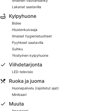
Ilmainen vauvansänky
Lakanat saatavilla
Kylpyhuone
Bidee
Hiustenkuivaaja
Ilmaiset hygieniatuotteet
Pyyhkeet saatavilla
Suihku
Yksityinen kylpyhuone
Viihdetarjonta
LED-televisio
Ruoka ja juoma
Huonepalvelu (rajoitetut ajat)
Minibaari
Muuta
Ilmastointi