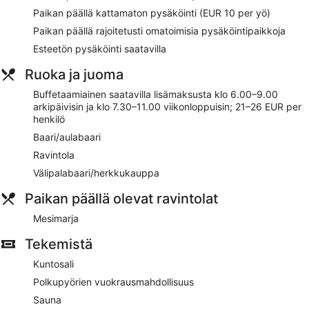
Buffetaamiainen saatavilla päivittäin lisämaksusta
Paikan päällä kattamaton pysäköinti (EUR 10 per yö)
Omatoiminen pysäköinti saatavilla maksusta
Paikan päällä rajoitetusti omatoimisia pysäköintipaikkoja
Voit käydä uimassa majoituspaikan sisäuima-altaassa
Esteetön pysäköinti saatavilla
Majoituspaikan tarjoamiin palveluihin sisältyvät
Ruoka ja juoma
kuivapesula-/pesulapalvelut, concierge ja kiertoajelu- tai
lippupalvelu
Buffetaamiainen saatavilla lisämaksusta klo 6.00–9.00
arkipäivisin ja klo 7.30–11.00 viikonloppuisin; 21–26 EUR per
Majoituspaikan alueella on tarjolla kuntosali, sauna ja
henkilö
polkupyörien vuokrausmahdollisuus
Baari/aulabaari
Sijaitsee vain 4 minuutin kävelymatkan päässä kohteesta
Pyhän Nikolaoksen katedraali ja 5 minuutin
Ravintola
kävelymatkan päässä kohteesta Väinölänniemen
Välipalabaari/herkkukauppa
uimaranta
Majoituspaikkaan voi tuoda lemmikin lisämaksusta
Paikan päällä olevat ravintolat
(rajoituksia sovelletaan)
Mesimarja
Saatavilla on lemmikkiystävällisiä palveluita, kuten ruoka-
ja vesikulhot
Tekemistä
Scandic Kuopio tarjoaa asiakkaidensa käyttöön sisäuima-
Kuntosali
altaan, saunan ja kuntokeskuksen. Majoituspaikasta löytyy
Polkupyörien vuokrausmahdollisuus
ravintola ja välipalabaari/deli. Majoituspaikan baari/lounge
kutsuu nauttimaan drinkeistä. Yleisissä tiloissa on ilmainen
Sauna
Wi-Fi.