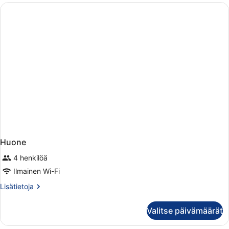
Huone
4 henkilöä
Ilmainen Wi-Fi
Lisätietoja
Lisätietoja
huoneesta
Huone
Valitse päivämäärät