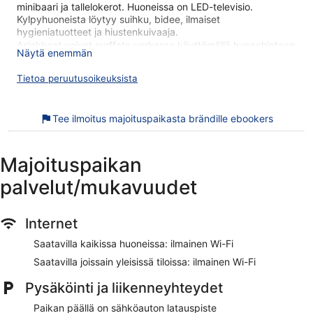
minibaari ja tallelokerot. Huoneissa on LED-televisio.
Kylpyhuoneista löytyy suihku, bidee, ilmaiset
hygieniatuotteet ja hiustenkuivaaja.
Asiakkaat voivat surffata verkossa käyttämällä huonehintaan
Näytä enemmän
sisältyvää langatonta internetyhteyttä. Liiketoimintaa
tukeviin palveluihin kuuluvat työpöydät ja puhelin. Siivous on
Tietoa peruutusoikeuksista
saatavilla päivittäin.
Tässä hotellissa käytössäsi on sisäuima-allas, sauna ja
Tee ilmoitus majoituspaikasta brändille ebookers
kuntosali.
Seuraavat aktiviteetit ovat saatavilla joko paikan päällä tai
sen lähistöllä, ja ne saattavat olla maksullisia.
Majoituspaikan
Scandic Kuopio on saanut hyvää palautetta majoituspaikan
palvelut/mukavuudet
yleiskunnosta. Majoituspaikka sijaitsee vain lyhyen
kävelymatkan päässä kohteesta Pyhän Nikolaoksen
katedraali. Majoituspaikassa on saatavilla ilmainen Wi-Fi
Internet
yleisissä tiloissa, sisäuima-allas ja ravintola. Tämän
majoituspaikan tarjoamiin lemmikkipalveluihin kuuluu ruoka-
Saatavilla kaikissa huoneissa: ilmainen Wi-Fi
ja vesikulhot.
Saatavilla joissain yleisissä tiloissa: ilmainen Wi-Fi
Ilmainen Wi-Fi
Pysäköinti ja liikenneyhteydet
Jos skandinaavinen keittiö on sydäntäsi lähellä, sinun
kannattaa ottaa suunnaksesi Mesimarja
Paikan päällä on sähköauton latauspiste