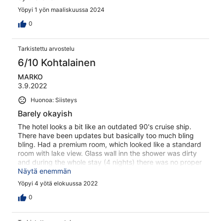
Yöpyi 1 yön maaliskuussa 2024
0
Tarkistettu arvostelu
6/10 Kohtalainen
MARKO
3.9.2022
Huonoa: Siisteys
Barely okayish
The hotel looks a bit like an outdated 90's cruise ship.
There have been updates but basically too much bling
bling. Had a premium room, which looked like a standard
room with lake view. Glass wall inn the shower was dirty
and during the whole stay (4 nights) there was no proper
cleaning. No new coffee cups, no clean wine glasses.
Näytä enemmän
Breakfast was okayish, don't know how do they do their
Yöpyi 4 yötä elokuussa 2022
bacon but those felt more like beef jerky. Otherwise not
too busy. Felt disappointed and probably looking for
0
another hotel for my next visit.