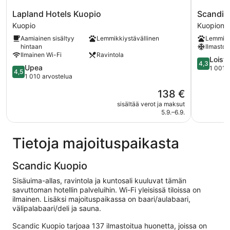
Lapland
Scandic
Lapland Hotels Kuopio
Scandic 
Hotels
Atlas
Kuopio
Kuopion 
Kuopio
Kuopion
Aamiainen sisältyy
Lemmikkiystävällinen
Lemmikk
Kuopio
keskusta
hintaan
Ilmastoin
Ilmainen Wi-Fi
Ravintola
4.3
Loist
4,3
4.5
Upea
kautta
1 001 
4,5
kautta
1 010 arvostelua
5,
5,
Loistava,
Hinta
138 €
Upea,
1 001
on
1 010
sisältää verot ja maksut
arvostelu
138 €
5.9.–6.9.
arvostelua
Tietoja majoituspaikasta
Scandic Kuopio
Sisäuima-allas, ravintola ja kuntosali kuuluvat tämän
savuttoman hotellin palveluihin. Wi-Fi yleisissä tiloissa on
ilmainen. Lisäksi majoituspaikassa on baari/aulabaari,
välipalabaari/deli ja sauna.
Scandic Kuopio tarjoaa 137 ilmastoitua huonetta, joissa on