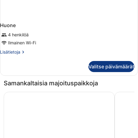
Huone
4 henkilöä
Ilmainen Wi-Fi
Lisätietoja
Lisätietoja
huoneesta
Huone
Valitse päivämäärät
Samankaltaisia majoituspaikkoja
Lapland Hotels Kuopio
Scandic A