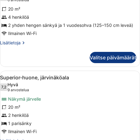
(6
Perhehuone
arvostelua)
20 m²
kuvat
4 henkilöä
2 yhden hengen sänkyä ja 1 vuodesohva (125–150 cm leveä)
Ilmainen Wi-Fi
Lisätietoja
Lisätietoja
huoneesta
Perhehuone
Valitse päivämäärät
Avaa
Hotellihuone, jossa on suuri sänky, t
5
Superior-huone, järvinäköala
kaikki
Hyvä
huonetyypin
7,2
7,2 kautta 10
(9
9 arvostelua
Superior-
arvostelua)
Näkymä järvelle
huone,
20 m²
järvinäköala
2 henkilöä
kuvat
1 parisänky
Ilmainen Wi-Fi