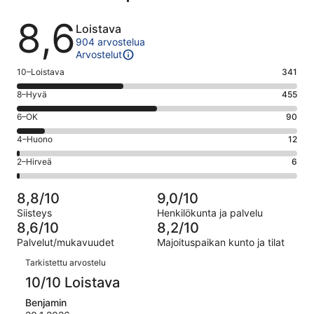
Arvostelut
8,6
Loistava
904 arvostelua
Arvostelut
Arvosana
10–Loistava
341
10
Arvosana
8–Hyvä
455
-
8
Loistava.
Arvosana
6–OK
90
-
341
6
Hyvä.
Arvosana
4–Huono
12
kautta
-
455
4
904
OK.
Arvosana
2–Hirveä
6
kautta
-
arvostelua
90
2
904
Huono.
kautta
-
arvostelua
12
8,8/10
9,0/10
904
Hirveä.
kautta
Siisteys
Henkilökunta ja palvelu
arvostelua
6
904
8,6/10
8,2/10
kautta
arvostelua
Palvelut/mukavuudet
Majoituspaikan kunto ja tilat
904
Arvostelut
arvostelua
Tarkistettu arvostelu
10/10 Loistava
Benjamin