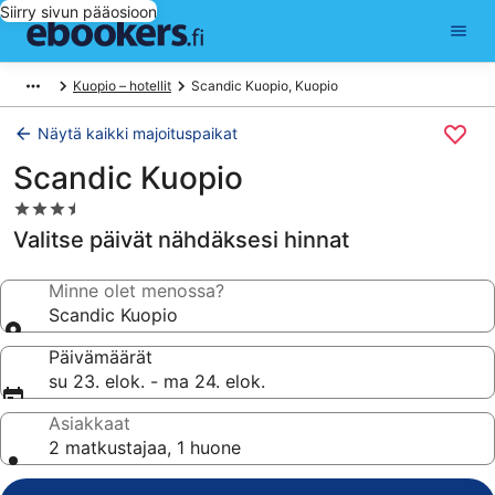
Siirry sivun pääosioon
Kuopio – hotellit
Scandic Kuopio, Kuopio
Näytä kaikki majoituspaikat
Scandic Kuopio
3.5
tähden
Valitse päivät nähdäksesi hinnat
majoituspaikka
Minne olet menossa?
Scandic Kuopio
Päivämäärät
su 23. elok. - ma 24. elok.
Asiakkaat
2 matkustajaa, 1 huone