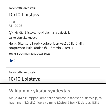
Tarkistettu arvostelu
10/10 Loistava
Irina
7.11.2025
Hyvää: Siisteys, henkilökunta ja palvelu ja
palvelut/mukavuudet
Henkilökunta oli poikkeuksellisen ystävällistä niin
saapuessa kuin lähtiessä. Lämmin kiitos :)
Yöpyi 1 yön marraskuussa 2025
0
Tarkistettu arvostelu
10/10 Loistava
Juha
Välitämme yksityisyydestäsi
27.10.2025
Hyvää: Siisteys, henkilökunta ja palvelu, majoituspaikan kunto
Me ja
347
kumppanimme tallennamme laitteeseesi tietoja ja/tai
ja tilat ja huoneen mukavuus
haemme niitä siitä, jotta voimme käsitellä henkilötietoja. Näitä