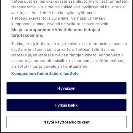
tietoja ovat esimerkiksi evästeissä olevat yksilölliset tunnisteet.
Laadukas palvelu.
Napsauttamalla alla olevaa linkkiä voit hyväksyä tai hallinnoida
Yöpyi 1 yön syyskuussa 2025
valintojasi. Voit tehdä tämän myös myöhemmin
0
Tietosuojakäytäntö-sivullamme. Valintasi välitetään
kumppaneillemme, eivätkä ne vaikuta selaustietoihin.
Me ja kumppanimme käsittelemme tietojasi
Tarkistettu arvostelu
tarjotaksemme:
10/10 Loistava
Tarkkojen sijaintitietojen käyttäminen. Laitteen ominaisuuksien
käyttäminen tunnistamista varten. Tietojen tallentaminen
Anne
laitteelle ja/tai laitteella olevien tietojen käyttö. Kohdennettu
25.10.2025
mainonta ja personoitu sisältö, mainonnan ja sisällön mittaus,
Hyvää: Siisteys, henkilökunta ja palvelu, majoituspaikan kunto
yleisötutkimus ja palvelujen kehittäminen.
ja tilat ja huoneen mukavuus
Kumppanien (toimittajien) luettelo
Kaunis järvinaisema huoneesta. Siisti, remontoitu huone.
Aamiainen monipuolinen ja hyvä. Hotellin edessä ilmainen
kadunvarsiparkkeeraus mahdollisuus. Kävelyetäisyys
Hyväksyn
torista eli keskustasta.
Yöpyi 2 yötä lokakuussa 2025
Hylkää kaikki
0
Näytä käyttötarkoitukset
Tarkistettu arvostelu
6/10 Kohtalainen