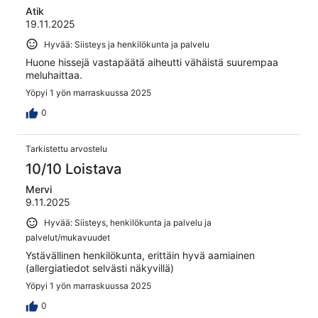
Atik
19.11.2025
Hyvää: Siisteys ja henkilökunta ja palvelu
Huone hissejä vastapäätä aiheutti vähäistä suurempaa
meluhaittaa.
Yöpyi 1 yön marraskuussa 2025
0
Tarkistettu arvostelu
10/10 Loistava
Mervi
9.11.2025
Hyvää: Siisteys, henkilökunta ja palvelu ja
palvelut/mukavuudet
Ystävällinen henkilökunta, erittäin hyvä aamiainen
(allergiatiedot selvästi näkyvillä)
Yöpyi 1 yön marraskuussa 2025
0