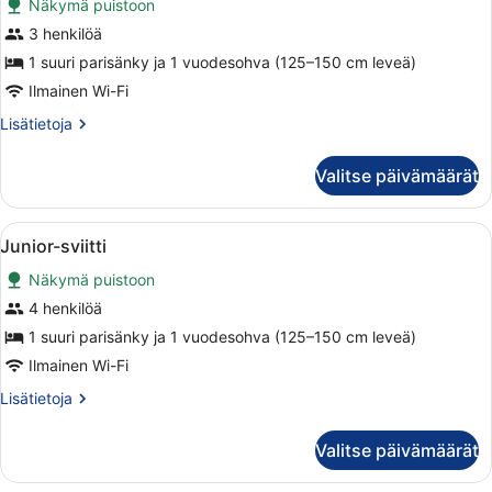
Näkymä puistoon
Superior-
3 henkilöä
huone,
1
1 suuri parisänky ja 1 vuodesohva (125–150 cm leveä)
suuri
Ilmainen Wi-Fi
parisänky
Lisätietoja
Lisätietoja
ja
huoneesta
vuodesohva,
Superior-
Valitse päivämäärät
huone,
kylpyamme
1
kuvat
suuri
Avaa
Hotellihuone, jossa on suuri sänky, t
7
parisänky
Junior-sviitti
kaikki
ja
Näkymä puistoon
vuodesohva,
huonetyypin
kylpyamme
Junior-
4 henkilöä
sviitti
1 suuri parisänky ja 1 vuodesohva (125–150 cm leveä)
kuvat
Ilmainen Wi-Fi
Lisätietoja
Lisätietoja
huoneesta
Junior-
Valitse päivämäärät
sviitti