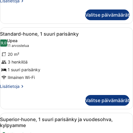
Lisätietoja
Lisätietoja
huoneesta
Superior-
Valitse päivämäärät
huone,
järvinäköala
Avaa
Huoneessa on sinisellä kankaalla ve
6
Standard-huone, 1 suuri parisänky
kaikki
Upea
huonetyypin
9,0
9,0 kautta 10
(11
11 arvostelua
Standard-
arvostelua)
20 m²
huone,
3 henkilöä
1
1 suuri parisänky
suuri
parisänky
Ilmainen Wi-Fi
kuvat
Lisätietoja
Lisätietoja
huoneesta
Standard-
Valitse päivämäärät
huone,
1
suuri
Avaa
Hotellihuone, jossa on suuri sänky, t
5
parisänky
Superior-huone, 1 suuri parisänky ja vuodesohva,
kaikki
kylpyamme
huonetyypin