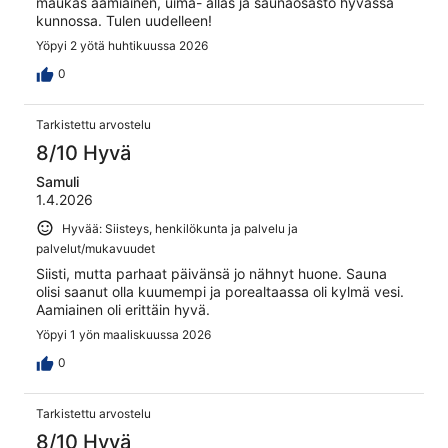
maukas aamiainen, uima- allas ja saunaosasto hyvässä
kunnossa. Tulen uudelleen!
Yöpyi 2 yötä huhtikuussa 2026
0
Tarkistettu arvostelu
8/10 Hyvä
Samuli
1.4.2026
Hyvää: Siisteys, henkilökunta ja palvelu ja
palvelut/mukavuudet
Siisti, mutta parhaat päivänsä jo nähnyt huone. Sauna
olisi saanut olla kuumempi ja porealtaassa oli kylmä vesi.
Aamiainen oli erittäin hyvä.
Yöpyi 1 yön maaliskuussa 2026
0
Tarkistettu arvostelu
8/10 Hyvä