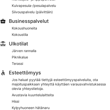
Kuivapesula-/pesulapalvelu
Siivouspalvelu (päivittäin)
Businesspalvelut
Kokoushuoneita
Kokoustila
Ulkotilat
Järven rannalla
Piknikalue
Terassi
Esteettömyys
Jos haluat pyytää tiettyjä esteettömyyspalveluita, ota
majoituspaikkaan yhteyttä käyttäen varausvahvistuksessa
olevia yhteystietoja.
Avustavia kuuntelulaitteita
Hissi
Kylpyhuoneen hätänaru