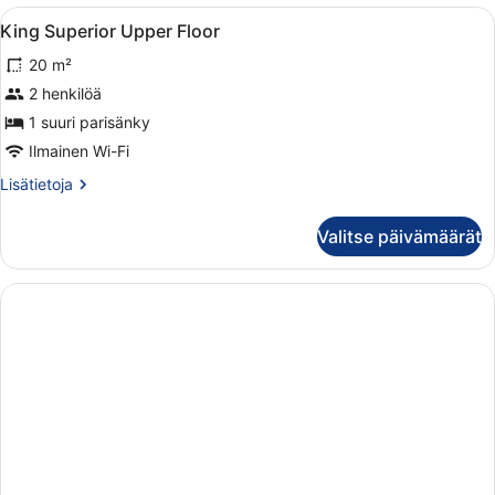
Avaa
Minibaari, tallelokero huoneessa, 
6
King Superior Upper Floor
kaikki
20 m²
huonetyypin
King
2 henkilöä
Superior
1 suuri parisänky
Upper
Ilmainen Wi-Fi
Floor
Lisätietoja
Lisätietoja
kuvat
huoneesta
King
Valitse päivämäärät
Superior
Upper
Floor