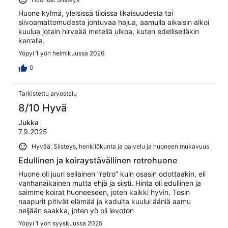
Huone kylmä, yleisissä tiloissa likaisuudesta tai
siivoamattomudesta johtuvaa hajua, aamulla aikaisin alkoi
kuulua jotain hirveää meteliä ulkoa, kuten edelliselläkin
kerralla.
Yöpyi 1 yön helmikuussa 2026
0
Tarkistettu arvostelu
8/10 Hyvä
Jukka
7.9.2025
Hyvää: Siisteys, henkilökunta ja palvelu ja huoneen mukavuus
Edullinen ja koiraystävällinen retrohuone
Huone oli juuri sellainen ”retro” kuin osasin odottaakin, eli
vanhanaikainen mutta ehjä ja siisti. Hinta oli edullinen ja
saimme koirat huoneeseen, joten kaikki hyvin. Tosin
naapurit pitivät elämää ja kadulta kuului ääniä aamu
neljään saakka, joten yö oli levoton
Yöpyi 1 yön syyskuussa 2025