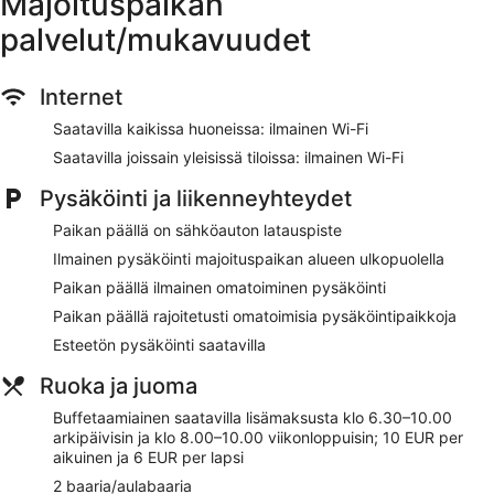
Majoituspaikan
Comfort Guesthouse sijaitsee vain lyhyen kävelymatkan
päässä kohteesta Pietarsaaren kaupunginmuseo.
palvelut/mukavuudet
Majoituspaikka tarjoaa esimerkiksi ilmaisen Wi-Fi-yhteyden
yleisissä tiloissa, ilmaisen omatoimisen pysäköinnin ja 2
ravintolaa. Tämän majoituspaikan tarjoamiin
Internet
lemmikkipalveluihin kuuluu ruoka- ja vesikulhot.
Saatavilla kaikissa huoneissa: ilmainen Wi-Fi
Ilmainen Wi-Fi
Saatavilla joissain yleisissä tiloissa: ilmainen Wi-Fi
Ilmainen omatoiminen pysäköinti
Pysäköinti ja liikenneyhteydet
Voit haukata jotain yhdessä majoituspaikan 2 ravintolasta
tai vaihtoehtoisesti tilata juoman yhdessä sen 2
Paikan päällä on sähköauton latauspiste
baarista/loungesta
Ilmainen pysäköinti majoituspaikan alueen ulkopuolella
Buffetaamiainen saatavilla päivittäin lisämaksusta
Paikan päällä ilmainen omatoiminen pysäköinti
Majoituspaikan palveluihin lukeutuvat ilmaiset
sanomalehdet aulassa, kokoushuoneita ja kokoustila
Paikan päällä rajoitetusti omatoimisia pysäköintipaikkoja
Majoituspaikan alueella on tarjolla sauna ja polkupyörien
Esteetön pysäköinti saatavilla
vuokrausmahdollisuus
Ruoka ja juoma
Sijaitsee 15 minuutin kävelymatkan päässä kohteista
Pietarsaaren kaupunginmuseo ja Vanhan Sataman
Buffetaamiainen saatavilla lisämaksusta klo 6.30–10.00
koirapuisto
arkipäivisin ja klo 8.00–10.00 viikonloppuisin; 10 EUR per
aikuinen ja 6 EUR per lapsi
Majoituspaikkaan voi tuoda lemmikin ilmaiseksi
2 baaria/aulabaaria
Saatavilla on lemmikkiystävällisiä palveluita, kuten ruoka-