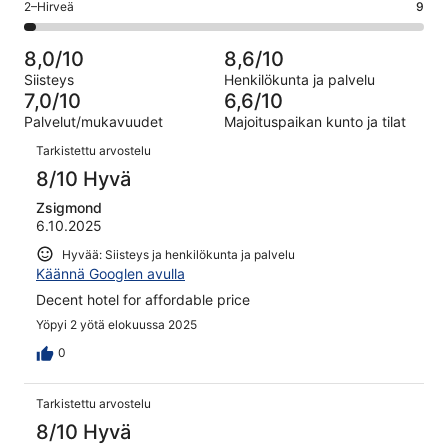
OK.
Arvosana
2–Hirveä
9
kautta
-
arvostelua
53
2
270
Huono.
kautta
-
arvostelua
10
8,0/10
8,6/10
270
Hirveä.
kautta
Siisteys
Henkilökunta ja palvelu
arvostelua
9
270
7,0/10
6,6/10
kautta
arvostelua
Palvelut/mukavuudet
Majoituspaikan kunto ja tilat
270
Arvostelut
arvostelua
Tarkistettu arvostelu
8/10 Hyvä
Zsigmond
6.10.2025
Hyvää: Siisteys ja henkilökunta ja palvelu
Käännä Googlen avulla
Decent hotel for affordable price
Yöpyi 2 yötä elokuussa 2025
0
Tarkistettu arvostelu
8/10 Hyvä