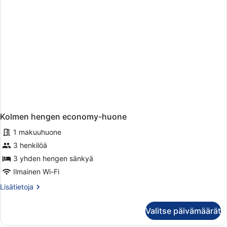
Kolmen hengen economy-huone
1 makuuhuone
3 henkilöä
3 yhden hengen sänkyä
Ilmainen Wi-Fi
Lisätietoja
Lisätietoja
huoneesta
Kolmen
Valitse päivämäärät
hengen
economy-