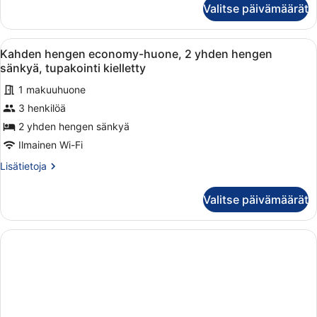
yhden
Valitse päivämäärät
hengen
hengen
economy-
sänky,
huone,
Avaa
Hotellihuone, jossa on kolme erilli
tupakointi
12
1
Kahden hengen economy-huone, 2 yhden hengen
kaikki
yhden
kielletty
sänkyä, tupakointi kielletty
hengen
huonetyypin
kuvat
sänky,
1 makuuhuone
Kahden
tupakointi
3 henkilöä
hengen
kielletty
economy-
2 yhden hengen sänkyä
huone,
Ilmainen Wi-Fi
2
Lisätietoja
Lisätietoja
yhden
huoneesta
hengen
Kahden
Valitse päivämäärät
hengen
sänkyä,
economy-
tupakointi
huone,
kielletty
2
yhden
kuvat
hengen
sänkyä,
tupakointi
kielletty