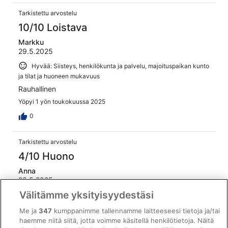
Tarkistettu arvostelu
10/10 Loistava
Markku
29.5.2025
Hyvää: Siisteys, henkilökunta ja palvelu, majoituspaikan kunto
ja tilat ja huoneen mukavuus
Rauhallinen
Yöpyi 1 yön toukokuussa 2025
0
Tarkistettu arvostelu
4/10 Huono
Anna
20.5.2025
Välitämme yksityisyydestäsi
Hyvää: Henkilökunta ja palvelu
Huonoa: Siisteys, majoituspaikan kunto ja tilat ja huoneen
Me ja
347
kumppanimme tallennamme laitteeseesi tietoja ja/tai
mukavuus
haemme niitä siitä, jotta voimme käsitellä henkilötietoja. Näitä