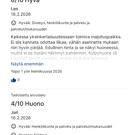
8/10 Hyvä
Leo
18.2.2026
Hyvää: Siisteys, henkilökunta ja palvelu ja
palvelut/mukavuudet
Kaikessa yksinkertaisuudessaan toimiva majoituspaikka.
Ei siis kannata odottaa liikaa, vähän asennetta mukaan
niin hyvin pärjää. Edullinen hinta ja se näkyi huoneessa,
mutta ei se itseäni häirinnyt pahemmin. Kylpyhuone oli
kauniisti sanottuna karu, mutta eipä sitä tarvinnut
käyttää, kun hyödynsi asukas saunaa, josta iso plussa.
Näytä enemmän
Yöpyi 1 yön helmikuussa 2026
0
Tarkistettu arvostelu
4/10 Huono
Jari
16.2.2026
Hyvää: Henkilökunta ja palvelu ja palvelut/mukavuudet
Huonoa: Siisteys