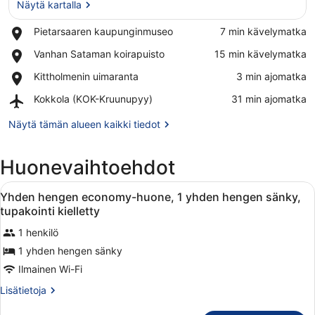
Näytä kartalla
Place,
Pietarsaaren kaupunginmuseo
‪7 min kävelymatka‬
Pietarsaaren
Näytä kartalla
Place,
Vanhan Sataman koirapuisto
‪15 min kävelymatka‬
kaupunginmuseo
Vanhan
Place,
Kittholmenin uimaranta
‪3 min ajomatka‬
Sataman
Kittholmenin
koirapuisto
Airport,
Kokkola (KOK-Kruunupyy)
‪31 min ajomatka‬
uimaranta
Kokkola
(KOK-
Näytä tämän alueen kaikki tiedot
Kruunupyy)
Huonevaihtoehdot
Avaa
Huoneessa on yksi sänky, vihreä tuol
8
Yhden hengen economy-huone, 1 yhden hengen sänky,
kaikki
tupakointi kielletty
huonetyypin
1 henkilö
Yhden
1 yhden hengen sänky
hengen
economy-
Ilmainen Wi-Fi
huone,
Lisätietoja
Lisätietoja
1
huoneesta
Yhden