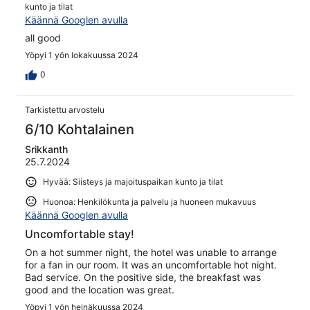
kunto ja tilat
Käännä Googlen avulla
all good
Yöpyi 1 yön lokakuussa 2024
0
Tarkistettu arvostelu
6/10 Kohtalainen
Srikkanth
25.7.2024
Hyvää: Siisteys ja majoituspaikan kunto ja tilat
Huonoa: Henkilökunta ja palvelu ja huoneen mukavuus
Käännä Googlen avulla
Uncomfortable stay!
On a hot summer night, the hotel was unable to arrange
for a fan in our room. It was an uncomfortable hot night.
Bad service. On the positive side, the breakfast was
good and the location was great.
Yöpyi 1 yön heinäkuussa 2024