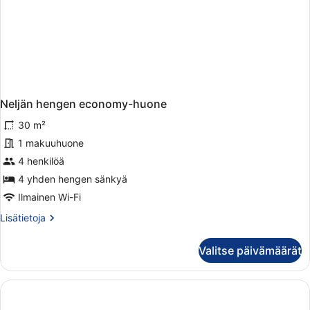
Neljän hengen economy-huone
30 m²
1 makuuhuone
4 henkilöä
4 yhden hengen sänkyä
Ilmainen Wi-Fi
Lisätietoja
Lisätietoja
huoneesta
Neljän
Valitse päivämäärät
hengen
economy-
huone