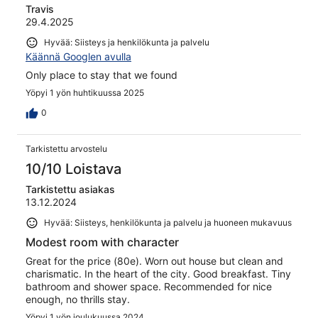
Travis
29.4.2025
Hyvää: Siisteys ja henkilökunta ja palvelu
Käännä Googlen avulla
Only place to stay that we found
Yöpyi 1 yön huhtikuussa 2025
0
Tarkistettu arvostelu
10/10 Loistava
Tarkistettu asiakas
13.12.2024
Hyvää: Siisteys, henkilökunta ja palvelu ja huoneen mukavuus
Modest room with character
Great for the price (80e). Worn out house but clean and
charismatic. In the heart of the city. Good breakfast. Tiny
bathroom and shower space. Recommended for nice
enough, no thrills stay.
Yöpyi 1 yön joulukuussa 2024