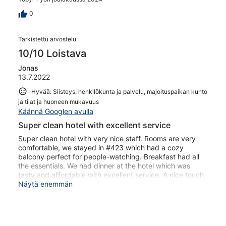
0
Tarkistettu arvostelu
10/10 Loistava
Jonas
13.7.2022
Hyvää: Siisteys, henkilökunta ja palvelu, majoituspaikan kunto
ja tilat ja huoneen mukavuus
Käännä Googlen avulla
Super clean hotel with excellent service
Super clean hotel with very nice staff. Rooms are very
comfortable, we stayed in #423 which had a cozy
balcony perfect for people-watching. Breakfast had all
the essentials. We had dinner at the hotel which was
tasty and affordable with excellent service. A nice touch
to the hotel is that it's quite old, with massive wooden
Näytä enemmän
floor and nice wall interior. Shower and toilet spotlessly
clean. All in all, this hotel is very good and I will certainly
visit again.