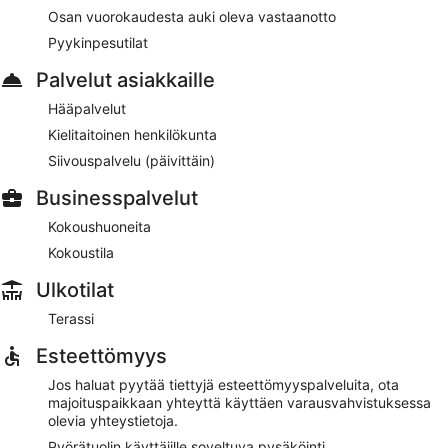
Osan vuorokaudesta auki oleva vastaanotto
Pyykinpesutilat
Palvelut asiakkaille
Hääpalvelut
Kielitaitoinen henkilökunta
Siivouspalvelu (päivittäin)
Businesspalvelut
Kokoushuoneita
Kokoustila
Ulkotilat
Terassi
Esteettömyys
Jos haluat pyytää tiettyjä esteettömyyspalveluita, ota
majoituspaikkaan yhteyttä käyttäen varausvahvistuksessa
olevia yhteystietoja.
Pyörätuolin käyttäjille soveltuva pysäköinti