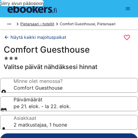
Siirry sivun pääosioon
Pietarsaari – hotellit
Comfort Guesthouse, Pietarsaari
Näytä kaikki majoituspaikat
Comfort Guesthouse
3.0
tähden
Valitse päivät nähdäksesi hinnat
majoituspaikka
Minne olet menossa?
Comfort Guesthouse
Päivämäärät
pe 21. elok. - la 22. elok.
Asiakkaat
2 matkustajaa, 1 huone