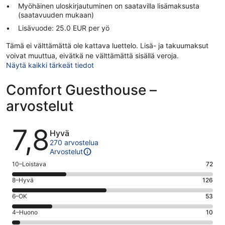
Myöhäinen uloskirjautuminen on saatavilla lisämaksusta
(saatavuuden mukaan)
Lisävuode: 25.0 EUR per yö
Tämä ei välttämättä ole kattava luettelo. Lisä- ja takuumaksut
voivat muuttua, eivätkä ne välttämättä sisällä veroja.
Näytä kaikki tärkeät tiedot
Comfort Guesthouse –
arvostelut
Arvostelut
7,8
Hyvä
270 arvostelua
Arvostelut
Arvosana
10–Loistava
72
10
Arvosana
8–Hyvä
126
-
8
Loistava.
Arvosana
6–OK
53
-
72
6
Hyvä.
Arvosana
4–Huono
10
kautta
-
126
4
270