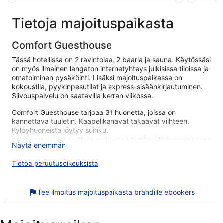
Tietoja majoituspaikasta
Comfort Guesthouse
Tässä hotellissa on 2 ravintolaa, 2 baaria ja sauna. Käytössäsi
on myös ilmainen langaton internetyhteys julkisissa tiloissa ja
omatoiminen pysäköinti. Lisäksi majoituspaikassa on
kokoustila, pyykinpesutilat ja express-sisäänkirjautuminen.
Siivouspalvelu on saatavilla kerran viikossa.
Comfort Guesthouse tarjoaa 31 huonetta, joissa on
kannettava tuuletin. Kaapelikanavat takaavat viihteen.
Kylpyhuoneista löytyy suihku.
Asiakkaat voivat surffata verkossa käyttämällä huonehintaan
Näytä enemmän
sisältyvää langatonta internetyhteyttä. Liiketoimintaa
tukeviin palveluihin kuuluvat työpöydät ja puhelin. Siivous on
Tietoa peruutusoikeuksista
saatavilla päivittäin.
Tässä hotellissa käytössäsi on sauna.
Tee ilmoitus majoituspaikasta brändille ebookers
Seuraavat aktiviteetit ovat saatavilla joko paikan päällä tai
sen lähistöllä, ja ne saattavat olla maksullisia.