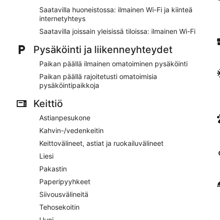
Jokaisessa huoneistossa tarjoaa asiakkaille keittiön, pyyki
Saatavilla huoneistossa: ilmainen Wi-Fi ja kiinteä
Ilmainen Wi-Fi
internetyhteys
Ilmainen omatoiminen pysäköinti
Saatavilla joissain yleisissä tiloissa: ilmainen Wi-Fi
Majoituspaikan palveluihin lukeutuvat pyykinpesutilat, kielit
Pysäköinti ja liikenneyhteydet
Majoituspaikan alueella on tarjolla polkupyörien vuokrausm
Paikan päällä ilmainen omatoiminen pysäköinti
Sijaitsee 10 minuutin kävelymatkan päässä kohteista Vanha
Paikan päällä rajoitetusti omatoimisia
AinaBnB - Residence Kappsäcken tarjoaa asiakkaiden käyttöön ter
pysäköintipaikkoja
on saatavilla yleisissä tiloissa ilmaiseksi. AinaBnB - Residen
puutarhan, piknikalueen ja pyykinpesutilat. Ilmainen omatoimine
Keittiö
Tämä 3 tähden huoneisto on savuton.
Astianpesukone
Kahvin-/vedenkeitin
Keittovälineet, astiat ja ruokailuvälineet
Liesi
Pakastin
Paperipyyhkeet
Siivousvälineitä
Tehosekoitin
Uuni