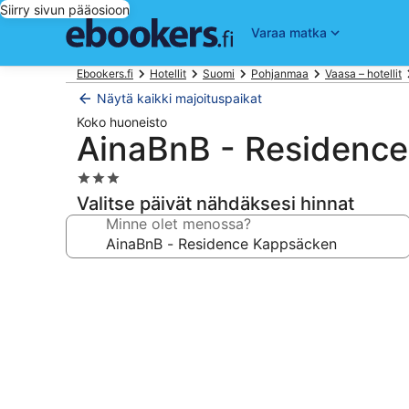
Siirry sivun pääosioon
Varaa matka
Ebookers.fi
Hotellit
Suomi
Pohjanmaa
Vaasa – hotellit
Näytä kaikki majoituspaikat
Koko huoneisto
AinaBnB - Residenc
3.0
tähden
Valitse päivät nähdäksesi hinnat
majoituspaikka
Minne olet menossa?
Majoituspaikan
AinaBnB
-
Residence
Kappsäcken