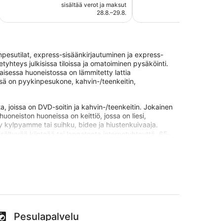
on
sisältää verot ja maksut
sisältää 
884
arvostelua
93 €
28.8.–29.8.
arvostelua
esutilat, express-sisäänkirjautuminen ja express-
tyhteys julkisissa tiloissa ja omatoiminen pysäköinti.
kaisessa huoneistossa on lämmitetty lattia
ssä on pyykinpesukone, kahvin-/teenkeitin,
 joissa on DVD-soitin ja kahvin-/teenkeitin. Jokainen
huoneiston huoneissa on keittiö, jossa on liesi,
yy kylpyamme tai suihku, bidee ja hiustenkuivaaja.
sältyvää kiinteää tai langatonta internetyhteyttä. 65-
ähistöllä, ja ne saattavat olla maksullisia.
matkan päässä kohteesta Vanha kauppahalli.
sissä tiloissa, ilmaisen omatoimisen pysäköinnin ja
istoa. Jokaisessa huoneistossa tarjoaa asiakkaille
Pesulapalvelu