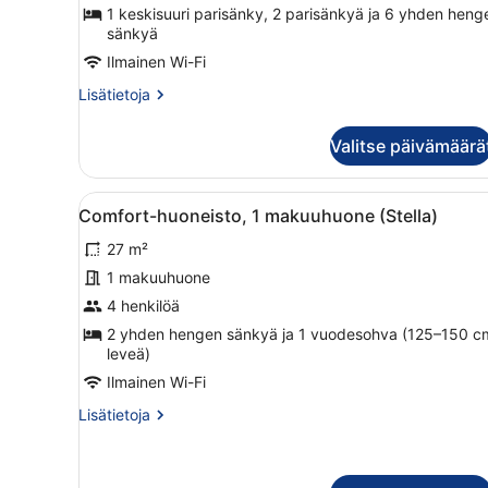
kuvat
1 keskisuuri parisänky, 2 parisänkyä ja 6 yhden heng
sänkyä
Ilmainen Wi-Fi
Lisätietoja
Lisätietoja
huoneesta
Kaupunkimökki,
Valitse päivämäärä
sauna
(Bakery)
Avaa
Makuuhuoneessa on valkoinen
5
Comfort-huoneisto, 1 makuuhuone (Stella)
kaikki
27 m²
huonetyypin
Comfort-
1 makuuhuone
huoneisto,
4 henkilöä
1
2 yhden hengen sänkyä ja 1 vuodesohva (125–150 c
makuuhuone
leveä)
(Stella)
Ilmainen Wi-Fi
kuvat
Lisätietoja
Lisätietoja
huoneesta
Comfort-
huoneisto,