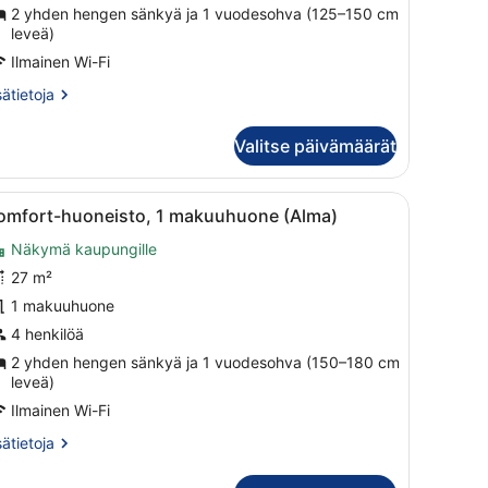
akuuhuone
2 yhden hengen sänkyä ja 1 vuodesohva (125–150 cm
Asta)
leveä)
uvat
Ilmainen Wi-Fi
sätietoja
sätietoja
oneesta
mfort-
Valitse päivämäärät
oneisto,
kuuhuone
iönurkkaus.
kaapit, jääkaappi sekä ruokailutila, jossa on pöytä ja tuolit.
vaa
Kompakti oleskelutila, jossa on pieni keitt
5
sta)
omfort-huoneisto, 1 makuuhuone (Alma)
aikki
Näkymä kaupungille
uonetyypin
omfort-
27 m²
uoneisto,
1 makuuhuone
4 henkilöä
akuuhuone
2 yhden hengen sänkyä ja 1 vuodesohva (150–180 cm
Alma)
leveä)
uvat
Ilmainen Wi-Fi
sätietoja
sätietoja
oneesta
mfort-