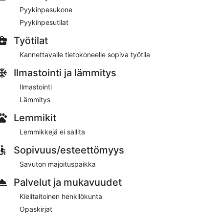
npesukoneen ja yksityisen pihan
Pyykinpesukone
Pyykinpesutilat
aitoinen henkilökunta ja terassi
Työtilat
ahdollisuus
Kannettavalle tietokoneelle sopiva työtila
 kauppahalli ja Rewell Center (ostoskeskus)
Ilmastointi ja lämmitys
assin, grillejä ja kielitaitoisen henkilökunnan. Wi-Fi
Ilmastointi
ce Kappsäcken tarjoaa asiakkaiden käyttöön myös
n pysäköinti on saatavilla.
Lämmitys
Lemmikit
Lemmikkejä ei sallita
Sopivuus/esteettömyys
Savuton majoituspaikka
Palvelut ja mukavuudet
Kielitaitoinen henkilökunta
Opaskirjat