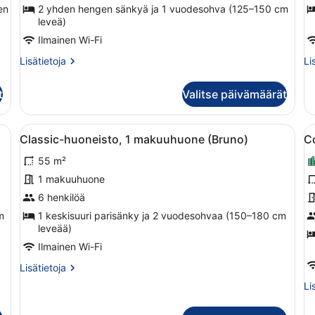
makuuhuone
m
en
2 yhden hengen sänkyä ja 1 vuodesohva (125–150 cm
(Ada)
(
leveä)
kuvat
k
Ilmainen Wi-Fi
Lisätietoja
Li
Lisätietoja
Li
huoneesta
hu
Comfort-
Co
t
Valitse päivämäärät
huoneisto,
hu
1
1
makuuhuone
ma
 sänky, vaaleanpunaiset vuodevaatteet, pieni työpöytä ja pieni keitt
Avaa
Kompakti keittiö, jossa on valkoiset 
A
5
(Ada)
(A
Classic-huoneisto, 1 makuuhuone (Bruno)
C
kaikki
k
55 m²
huonetyypin
h
Classic-
C
1 makuuhuone
huoneisto,
h
6 henkilöä
1
1
m
1 keskisuuri parisänky ja 2 vuodesohvaa (150–180 cm
makuuhuone
m
leveää)
(Bruno)
(
Ilmainen Wi-Fi
kuvat
k
Lisätietoja
Lisätietoja
huoneesta
Li
Li
Classic-
hu
huoneisto,
Co