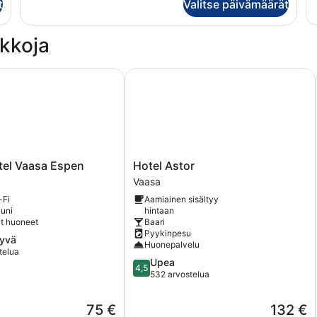
1
t
Valitse päivämäärät
hu
makuuhuone
1
(Bruno)
ma
kkoja
(A
l Vaasa Espen
Hotel Astor
Hotel
el Vaasa Espen
Hotel Astor
Astor
Vaasa
Vaasa
-Fi
Aamiainen sisältyy
uni
hintaan
yt huoneet
Baari
Pyykinpesu
hyvä
Huonepalvelu
telua
4.5
Upea
4,5
kautta
532 arvostelua
5,
Upea,
Hinta
Hinta
75 €
132 €
532