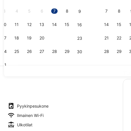
3
4
5
6
7
8
7
8
9
10
11
12
13
14
15
14
15
16
Kaupunkimök
17
18
19
20
21
22
21
22
23
24
25
26
27
28
29
28
29
30
31
Tu
Kaupunkimökk
Pyykinpesukone
Ilmainen Wi-Fi
Ulkotilat