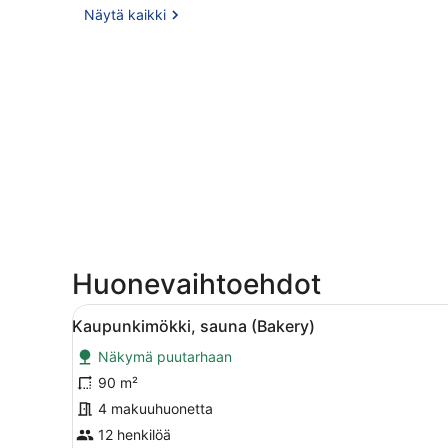
Näytä kaikki
Huonevaihtoehdot
Avaa
Kaksikerroksinen talo, jossa
5
Kaupunkimökki, sauna (Bakery)
kaikki
Näkymä puutarhaan
huonetyypin
Kaupunkimökki,
90 m²
sauna
4 makuuhuonetta
(Bakery)
12 henkilöä