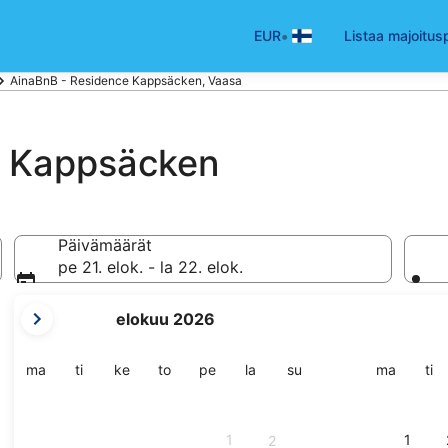
•
EUR
Listaa majoitus
AinaBnB - Residence Kappsäcken, Vaasa
e Kappsäcken
Päivämäärät
pe 21. elok. - la 22. elok.
tämänhetkiset
elokuu 2026
kuukautesi
ovat
August
maanantai
tiistai
keskiviikko
torstai
perjantai
lauantai
sunnuntai
maanant
tii
ma
ti
ke
to
pe
la
su
ma
ti
2026
ja
September
1
1
2
2026.