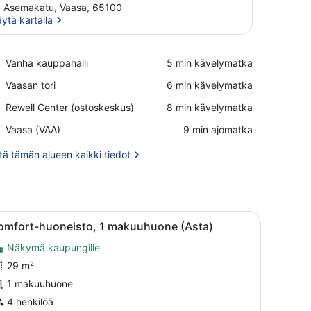
 Asemakatu, Vaasa, 65100
ytä kartalla
Näytä kartalla
Place,
Vanha kauppahalli
‪5 min kävelymatka‬
Vanha
Place,
Vaasan tori
‪6 min kävelymatka‬
kauppahalli
Vaasan
Place,
Rewell Center (ostoskeskus)
‪8 min kävelymatka‬
tori
Rewell
Airport,
Vaasa (VAA)
‪9 min ajomatka‬
Center
Vaasa
(ostoskeskus)
(VAA)
ä tämän alueen kaikki tiedot
a, ruokapöytä tuoleineen, lamppu ja seinätaideteoksia.
vaa
Olohuone, jossa on televisio, istuimia, ta
5
omfort-huoneisto, 1 makuuhuone (Asta)
aikki
Näkymä kaupungille
uonetyypin
omfort-
29 m²
uoneisto,
1 makuuhuone
4 henkilöä