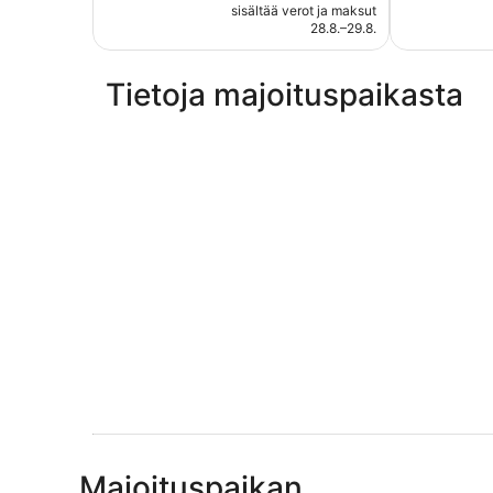
on
sisältää verot ja maksut
arvostelua
66 €
28.8.–29.8.
Tietoja majoituspaikasta
Majoituspaikan