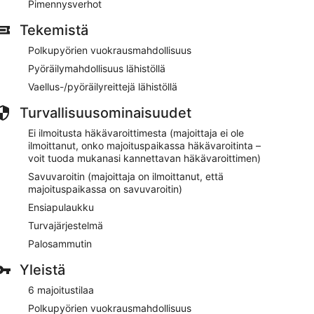
Pimennysverhot
Tekemistä
Polkupyörien vuokrausmahdollisuus
Pyöräilymahdollisuus lähistöllä
Vaellus-/pyöräilyreittejä lähistöllä
Turvallisuusominaisuudet
Ei ilmoitusta häkävaroittimesta (majoittaja ei ole
ilmoittanut, onko majoituspaikassa häkävaroitinta –
voit tuoda mukanasi kannettavan häkävaroittimen)
Savuvaroitin (majoittaja on ilmoittanut, että
majoituspaikassa on savuvaroitin)
Ensiapulaukku
Turvajärjestelmä
Palosammutin
Yleistä
6 majoitustilaa
Polkupyörien vuokrausmahdollisuus