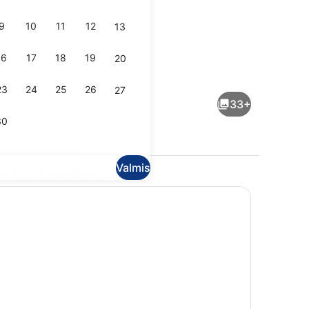
9
10
11
12
13
16
17
18
19
20
ki, sauna (Bakery) | Kannettavalle tietokoneelle sopiva työtila, pimen
Terassi/patio
23
24
25
26
27
33+
30
Valmis
tustu alueeseen
i, sauna (Bakery) | Yksityinen keittiö | Kahvin-/teenkeitin, uuni, lies
Portaikko