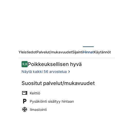
valokuvagalleria
Yleistiedot
Palvelut/mukavuudet
Sijainti
Hinnat
Käytännöt
Arvostelut
Poikkeuksellisen hyvä
9,8
9,8 kautta 10.
Näytä kaikki 56 arvostelua
Suositut palvelut/mukavuudet
Ulkopuoli
Keittiö
Pysäköinti sisältyy hintaan
Ilmastointi