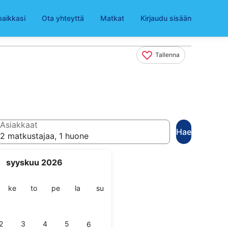
paikkasi
Ota yhteyttä
Matkat
Kirjaudu sisään
Tallenna
Asiakkaat
Hae
2 matkustajaa, 1 huone
syyskuu 2026
ai
stai
keskiviikko
torstai
perjantai
lauantai
sunnuntai
ke
to
pe
la
su
2
3
4
5
6