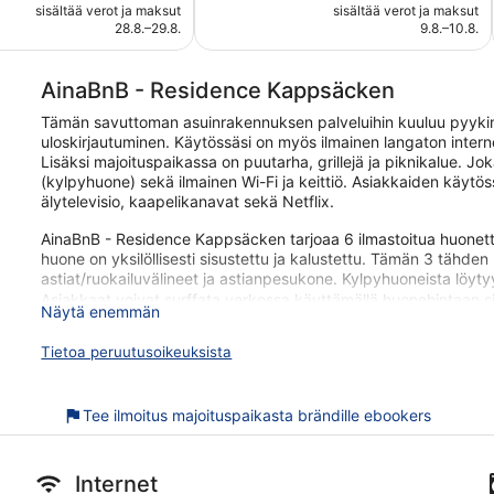
on
on
sisältää verot ja maksut
sisältää verot ja maksut
arvostelua
75 €
132 €
28.8.–29.8.
9.8.–10.8.
AinaBnB - Residence Kappsäcken
Tämän savuttoman asuinrakennuksen palveluihin kuuluu pyykinp
uloskirjautuminen. Käytössäsi on myös ilmainen langaton interne
Lisäksi majoituspaikassa on puutarha, grillejä ja piknikalue. Jo
(kylpyhuone) sekä ilmainen Wi-Fi ja keittiö. Asiakkaiden käytö
älytelevisio, kaapelikanavat sekä Netflix.
AinaBnB - Residence Kappsäcken tarjoaa 6 ilmastoitua huonetta,
huone on yksilöllisesti sisustettu ja kalustettu. Tämän 3 tähden 
astiat/ruokailuvälineet ja astianpesukone. Kylpyhuoneista löyt
Asiakkaat voivat surffata verkossa käyttämällä huonehintaan si
Näytä enemmän
tuumainen älytelevisio, kaapelikanavat ja Netflix.
Tietoa peruutusoikeuksista
Seuraavat aktiviteetit ovat saatavilla joko paikan päällä tai sen l
AinaBnB - Residence Kappsäcken sijaitsee vain lyhyen kävely
Tee ilmoitus majoituspaikasta brändille ebookers
Majoituspaikka tarjoaa esimerkiksi ilmaisen Wi-Fi-yhteyden ylei
pyykinpesutilat. Tässä 3 tähden asuinrakennuksessa on 6 huone
ilmaisen Wi-Fi-yhteyden ja keittiön.
Internet