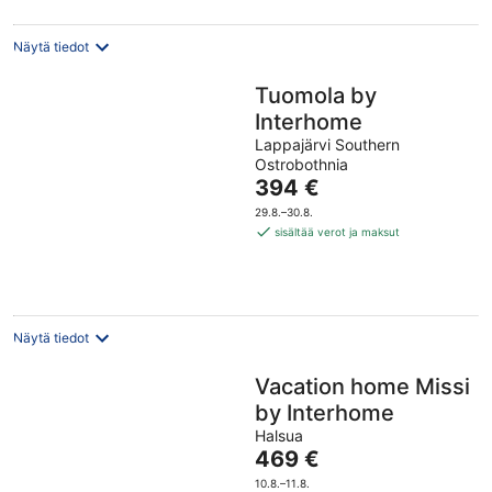
Näytä tiedot
Tuomola by
Interhome
Lappajärvi Southern
Ostrobothnia
Hinta
394 €
on
29.8.–30.8.
394 €
sisältää verot ja maksut
per
yö
Näytä tiedot
Vacation home Missi
by Interhome
Halsua
Hinta
469 €
on
10.8.–11.8.