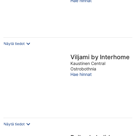
Hae hinnat
of
5
Näytä tiedot
Viljami by Interhome
Kaustinen Central
Ostrobothnia
Hae hinnat
Näytä tiedot