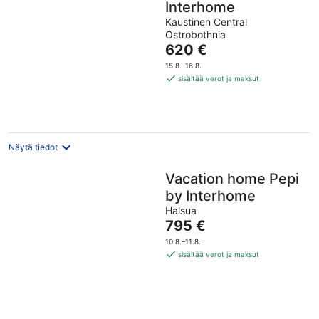
Interhome
Kaustinen Central
Ostrobothnia
Hinta
620 €
on
15.8.–16.8.
620 €
sisältää verot ja maksut
per
yö
Näytä tiedot
Vacation home Pepi
by Interhome
Halsua
Hinta
795 €
on
10.8.–11.8.
795 €
sisältää verot ja maksut
per
yö