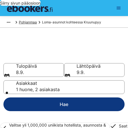
Siirry sivun pääosioon
Pohjanmaa
Loma-asunnot kohteessa Kruunupyy
Vuokraa loma-asunto tai
huoneisto kohteessa
Kruunupyy
Tulopäivä
Lähtöpäivä
8.9.
9.9.
Asiakkaat
1 huone, 2 asiakasta
Hae
Valitse yli 1,000,000 uniikista hotellista, asunnosta &
Saat