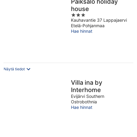
Paiksalo holiday
house
3
Kauhavantie 37 Lappajaervi
out
Etelä-Pohjanmaa
of
Hae hinnat
5
Näytä tiedot
Villa ina by
Interhome
Evijärvi Southern
Ostrobothnia
Hae hinnat