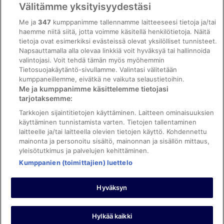
Välitämme yksityisyydestäsi
Saavutettavuus
Me ja
347
kumppanimme tallennamme laitteeseesi tietoja ja/tai
ebookers BONUS+ -ohjelman ehdot
haemme niitä siitä, jotta voimme käsitellä henkilötietoja. Näitä
tietoja ovat esimerkiksi evästeissä olevat yksilölliset tunnisteet.
Oikeudelliset tiedot / ota meihin yhteyttä
Napsauttamalla alla olevaa linkkiä voit hyväksyä tai hallinnoida
valintojasi. Voit tehdä tämän myös myöhemmin
Sisältövaatimukset ja ilmoituksen tekeminen sisällöstä
Tietosuojakäytäntö-sivullamme. Valintasi välitetään
kumppaneillemme, eivätkä ne vaikuta selaustietoihin.
Tuki
Me ja kumppanimme käsittelemme tietojasi
tarjotaksemme:
Ota yhteyttä
Tarkkojen sijaintitietojen käyttäminen. Laitteen ominaisuuksien
Varauksen muuttaminen tai peruuttaminen
käyttäminen tunnistamista varten. Tietojen tallentaminen
laitteelle ja/tai laitteella olevien tietojen käyttö. Kohdennettu
Varaa lento lentoyhtiön hyvityskupongeilla
mainonta ja personoitu sisältö, mainonnan ja sisällön mittaus,
yleisötutkimus ja palvelujen kehittäminen.
Hyvityksen hakeminen ja aikarajat
Kumppanien (toimittajien) luettelo
Hyväksyn
©2026 Expedia, Inc., Expedia Groupin yritys. Kaikki oikeudet
pidätetään. ebookers ja ebookersin logo ovat Expedia, Inc.:n
tavaramerkkejä tai rekisteröityjä tavaramerkkejä.
Hylkää kaikki