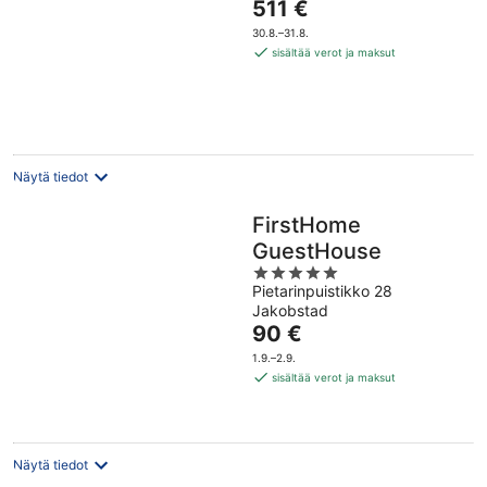
Hinta
511 €
on
30.8.–31.8.
511 €
sisältää verot ja maksut
per
yö
Näytä tiedot
FirstHome
GuestHouse
5
Pietarinpuistikko 28
out
Jakobstad
of
Hinta
90 €
5
on
1.9.–2.9.
90 €
sisältää verot ja maksut
per
yö
Näytä tiedot