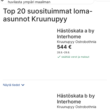
huvilasta ympäri maailman
Top 20 suosituimmat loma-
asunnot Kruunupyy
Hästöskata a by
Interhome
Kruunupyy Ostrobothnia
Hinta
544 €
on
28.8.–29.8.
544 €
sisältää verot ja maksut
per
yö
Näytä tiedot
Hästöskata b by
Interhome
Kruunupyy Ostrobothnia