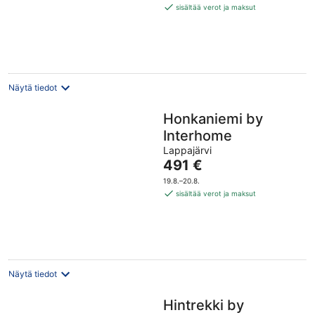
469 €
sisältää verot ja maksut
per
yö
Näytä tiedot
Honkaniemi by
Interhome
Lappajärvi
Hinta
491 €
on
19.8.–20.8.
491 €
sisältää verot ja maksut
per
yö
Näytä tiedot
Hintrekki by