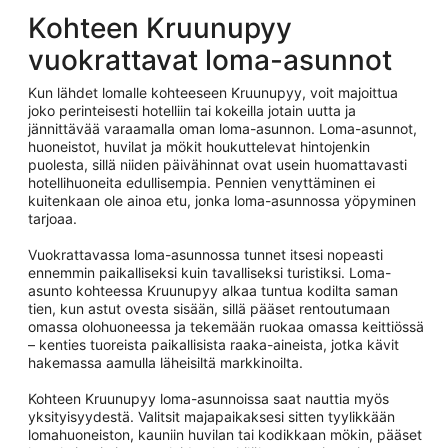
Kohteen Kruunupyy
vuokrattavat loma-asunnot
Kun lähdet lomalle kohteeseen Kruunupyy, voit majoittua
joko perinteisesti hotelliin tai kokeilla jotain uutta ja
jännittävää varaamalla oman loma-asunnon. Loma-asunnot,
huoneistot, huvilat ja mökit houkuttelevat hintojenkin
puolesta, sillä niiden päivähinnat ovat usein huomattavasti
hotellihuoneita edullisempia. Pennien venyttäminen ei
kuitenkaan ole ainoa etu, jonka loma-asunnossa yöpyminen
tarjoaa.
Vuokrattavassa loma-asunnossa tunnet itsesi nopeasti
ennemmin paikalliseksi kuin tavalliseksi turistiksi. Loma-
asunto kohteessa Kruunupyy alkaa tuntua kodilta saman
tien, kun astut ovesta sisään, sillä pääset rentoutumaan
omassa olohuoneessa ja tekemään ruokaa omassa keittiössä
– kenties tuoreista paikallisista raaka-aineista, jotka kävit
hakemassa aamulla läheisiltä markkinoilta.
Kohteen Kruunupyy loma-asunnoissa saat nauttia myös
yksityisyydestä. Valitsit majapaikaksesi sitten tyylikkään
lomahuoneiston, kauniin huvilan tai kodikkaan mökin, pääset