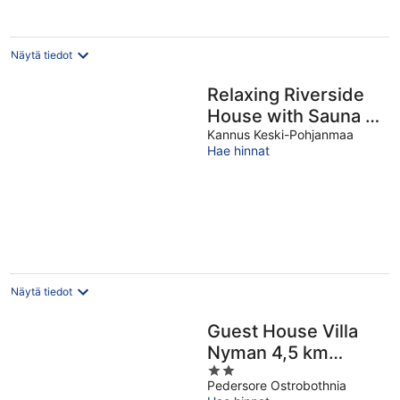
yö
Näytä tiedot
Relaxing Riverside
House with Sauna &
Fireplace
Kannus Keski-Pohjanmaa
Hae hinnat
Näytä tiedot
Guest House Villa
Nyman 4,5 km
2
Outside Jakobstad
Pedersore Ostrobothnia
out