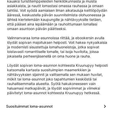
kauaksi turistitemppeleiden henkilökunnasta ja muista
asiakkaista, ja nautit lomastasi omassa rauhassa ja omaan
tahtiisi. Voit syödä aamiaisen ilman aikatauluja keittiöpöydän
ääressä, keskustella päivän suunnitelmista olohuoneessa ja
lähteä kiertelemään kaupungille ja nähtävyyksille tietäen,
että pääset aina lepäämään ja rauhoittumaan lomallasi
omaan asuntoon päivän päätteeksi.
Valinnanvaraa loma-asunnoissa riittää, ja ebookersin avulla
löydät sopivan majoituksen helposti. Voit hakea nykyaikaisia
ja modernisti sisustettuja lomahuoneistoja, jotka sopivat
loistavasti romanttiselle lomalle, tai isoja huviloita, joissa
jokaisella perheenjäsenellä on oma huone ja rauha.
Löydät sopivan loma-asunnon kohteesta Kruunupyy helposti
katsomalla kartasta suosituimpien maamerkkien ja
nähtävyyksien sijainnit ja valitsemalla sen mukaan huvilat,
mökit tai loma-asunnot joko tapahtumien keskiöstä tai
rauhallisemmalta alueelta. Syötä hakukoneeseen vain
haluamasi matkapäivät, ja löydät sopivimmat ja viimeksi
päivitetyt loma-asunnot kohteesta Kruunupyy hetkessä.
Suosituimmat loma-asunnot