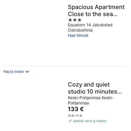
Spacious Apartment
Close to the sea
3
With 2 Patios
Equatorn 14 Jakobstad
out
Ostrobothnia
of
Hae hinnat
5
Näytä tiedot
Cozy and quiet
studio 10 minutes
from the center of
Keski-Pohjanmaa Keski-
Pohjanmaa
Kokkola.
Hinta
133 €
on
10.8.–11.8.
133 €
sisältää verot ja maksut
per