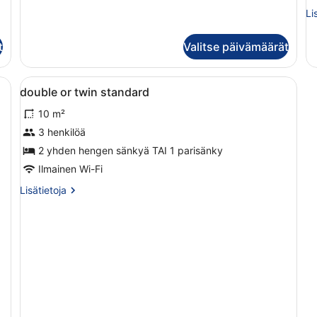
Li
Li
hu
Hu
t
Valitse päivämäärät
Avaa
Moderni makuuhuone, jossa on suuri
4
double or twin standard
kaikki
10 m²
huonetyypin
double
3 henkilöä
or
2 yhden hengen sänkyä TAI 1 parisänky
twin
Ilmainen Wi-Fi
standard
Lisätietoja
Lisätietoja
kuvat
huoneesta
double
or
twin
standard