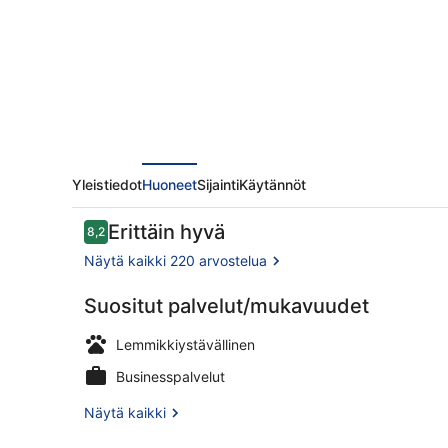
Yleistiedot
Huoneet
Sijainti
Käytännöt
Arvostelut
Erittäin hyvä
8,2
8,2 kautta 10.
Näytä kaikki 220 arvostelua
Suositut palvelut/mukavuudet
Kahden heng
Lemmikkiystävällinen
Businesspalvelut
Näytä kaikki