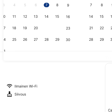
3
4
5
6
7
8
7
8
9
10
11
12
13
14
15
14
15
16
Vastaanott
17
18
19
20
21
22
21
22
23
24
25
26
27
28
29
28
29
30
31
Tu
Standard-st
en huone | Pimennysverhot, silitysrauta/-lauta, ilmainen Wi-Fi, vuode
Ilmainen Wi-Fi
Siivous
Ca