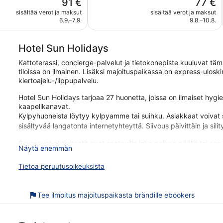
Hinta
Hinta
91 €
77 €
hyvä,
on
on
sisältää verot ja maksut
sisältää verot ja maksut
389
91 €
77 €
6.9.–7.9.
9.8.–10.8.
arvostelua
Hotel Sun Holidays
Kattoterassi, concierge-palvelut ja tietokonepiste kuuluvat tämä
tiloissa on ilmainen. Lisäksi majoituspaikassa on express-ulosk
kiertoajelu-/lippupalvelu.
Hotel Sun Holidays tarjoaa 27 huonetta, joissa on ilmaiset hygi
kaapelikanavat.
Kylpyhuoneista löytyy kylpyamme tai suihku. Asiakkaat voivat
sisältyvää langatonta internetyhteyttä. Siivous päivittäin ja sil
Seuraavat aktiviteetit ovat saatavilla joko paikan päällä tai sen l
Näytä enemmän
Hotel Sun Holidays on saanut loistavaa palautetta avuliaasta h
Tietoa peruutusoikeuksista
kävelymatkan päässä kohteesta Teneriffan rannat. Majoituspaikas
kattoterassi ja concierge-palvelut.
Ilmainen Wi-Fi
Tee ilmoitus majoituspaikasta brändille ebookers
Majoituspaikan tarjoamiin palveluihin sisältyvät concierge, k
Sijaitsee 5 minuutin kävelymatkan päässä kohteesta Teneri