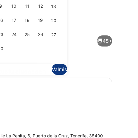
9
10
11
12
13
16
17
18
19
20
o
Vastaanotto
23
24
25
26
27
45+
30
Valmis
tustu alueeseen
udio | Pimennysverhot, silitysrauta/-lauta, ilmainen Wi-Fi, vuodevaatt
Ulkopuoli
vaatteet
lle La Penita, 6, Puerto de la Cruz, Tenerife, 38400