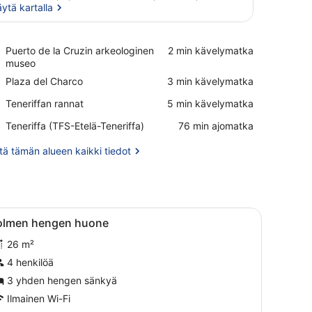
ytä kartalla
Näytä kartalla
Place,
Puerto de la Cruzin arkeologinen
‪2 min kävelymatka‬
Puerto
museo
de
Place,
Plaza del Charco
‪3 min kävelymatka‬
la
Plaza
Cruzin
Place,
Teneriffan rannat
‪5 min kävelymatka‬
del
arkeologinen
Teneriffan
Charco
museo
Airport,
Teneriffa (TFS-Etelä-Teneriffa)
‪76 min ajomatka‬
rannat
Teneriffa
(TFS-
ä tämän alueen kaikki tiedot
Etelä-
Teneriffa)
nettu televisio.
 sänky, yöpöydät, peilillä varustettu meikkipöytä ja ovi, joka johtaa 
vaa
Hotellihuone, jossa on kaksi sänkyä, työpöy
5
olmen hengen huone
aikki
26 m²
uonetyypin
olmen
4 henkilöä
engen
3 yhden hengen sänkyä
uone
Ilmainen Wi-Fi
uvat