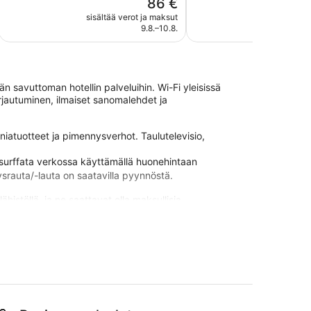
Hinta
86 €
Erittäin
Poikkeuksellisen
on
hyvä,
hyvä,
sisältää verot ja maksut
sisältää 
86 €
9.8.–10.8.
314
53
arvostelua
arvostelua
n savuttoman hotellin palveluihin. Wi-Fi yleisissä
irjautuminen, ilmaiset sanomalehdet ja
eniatuotteet ja pimennysverhot. Taulutelevisio,
 surffata verkossa käyttämällä huonehintaan
itysrauta/-lauta on saatavilla pyynnöstä.
ähistöllä, ja ne saattavat olla maksullisia.
enkilökunnastaan. Majoituspaikka sijaitsee vain lyhyen
sa on saatavilla ilmainen Wi-Fi yleisissä tiloissa,
iertoajelu- tai lippupalvelu ja matkatavarasäilytys
ffan rannat ja 4 minuutin ajomatkan päässä kohteesta