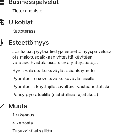
Businesspalvelut
Tietokonepiste
Ulkotilat
myyntiautomaatin ja kiertoajelu- tai lippupalvelun.
ssä tiloissa ilmaiseksi. Hotel Sun Holidays tarjoaa
Kattoterassi
lehdet aulassa ja express-uloskirjautumisen.
Esteettömyys
Jos haluat pyytää tiettyjä esteettömyyspalveluita,
ota majoituspaikkaan yhteyttä käyttäen
varausvahvistuksessa olevia yhteystietoja.
Hyvin valaistu kulkuväylä sisäänkäynnille
Pyörätuolille soveltuva kulkuväylä hissille
Pyörätuolin käyttäjille soveltuva vastaanottotiski
Pääsy pyörätuolilla (mahdollisia rajoituksia)
Muuta
1 rakennus
4 kerrosta
Tupakointi ei sallittu