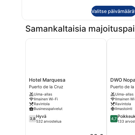
huoneesta
Huone
Valitse päivämäärä
Samankaltaisia majoituspai
Hotel Marquesa
DWO Nopal
Hotel
DWO
Hotel Marquesa
DWO Nopa
Marquesa
Nopal
Puerto de la Cruz
Puerto de la
Puerto
Puerto
Uima-allas
Uima-allas
de
de
Ilmainen Wi-Fi
Ilmainen Wi
la
la
Ravintola
Ravintola
Cruz
Cruz
Businesspalvelut
Ilmastointi
3.8
4.7
Hyvä
Poikkeuk
3,8
4,7
kautta
kautta
532 arvostelua
133 arvos
5,
5,
Hyvä,
Poikkeuksell