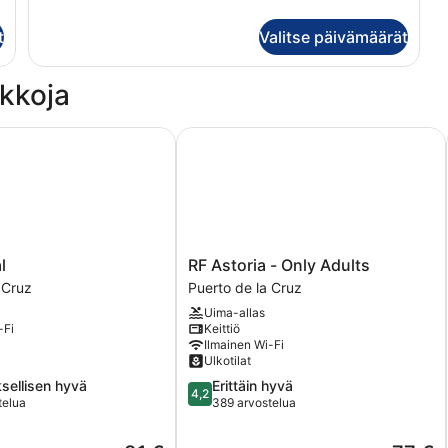
t
Valitse päivämäärät
kkoja
RF Astoria - Only Adults
RF
l
RF Astoria - Only Adults
Astoria
 Cruz
Puerto de la Cruz
-
Uima-allas
Only
-Fi
Keittiö
Adults
Ilmainen Wi-Fi
Puerto
Ulkotilat
de
4.2
sellisen hyvä
Erittäin hyvä
la
4,2
kautta
telua
389 arvostelua
Cruz
5,
isen
Erittäin