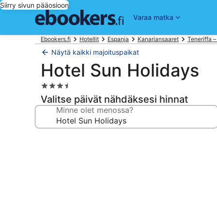
Siirry sivun pääosioon
Varaa matka
Ebookers.fi
Hotellit
Espanja
Kanariansaaret
Teneriffa – 
Näytä kaikki majoituspaikat
Hotel Sun Holidays
3.5
tähden
Valitse päivät nähdäksesi hinnat
majoituspaikka
Minne olet menossa?
Majoituspaikan
Hotel
Sun
Holidays
valokuvagalleria