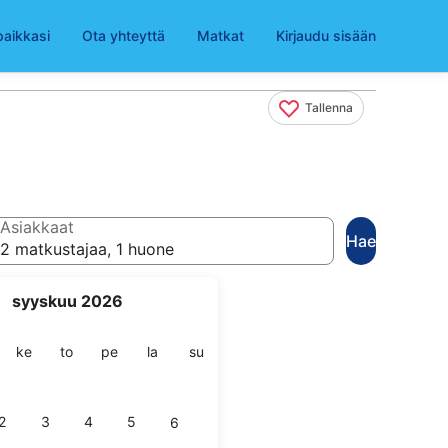
paikkasi
Ota yhteyttä
Matkat
Kirjaudu sisään
Tallenna
Asiakkaat
Hae
2 matkustajaa, 1 huone
syyskuu 2026
ai
stai
keskiviikko
torstai
perjantai
lauantai
sunnuntai
ke
to
pe
la
su
2
3
4
5
6