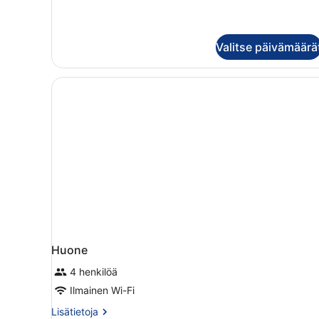
Valitse päivämäärä
Huone
4 henkilöä
Ilmainen Wi-Fi
Lisätietoja
Lisätietoja