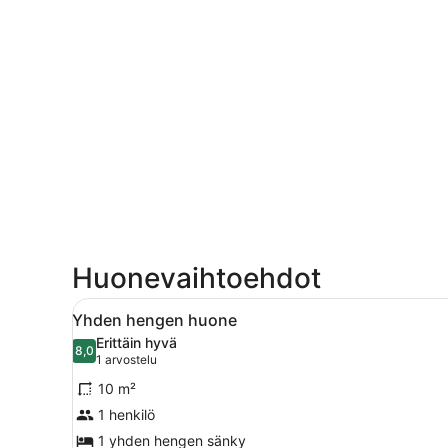
Huonevaihtoehdot
Avaa
Makuuhuoneessa on sänky, yöp
4
Yhden hengen huone
kaikki
Erittäin hyvä
huonetyypin
8,0
8,0 kautta 10
(1
1 arvostelu
Yhden
arvostelu)
10 m²
hengen
1 henkilö
huone
1 yhden hengen sänky
kuvat