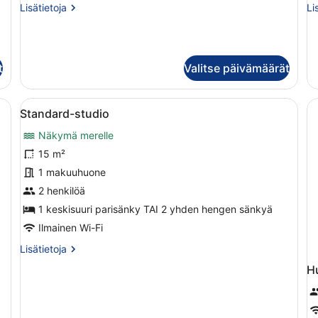
Lisätietoja
Li
Lisätietoja
Li
huoneesta
hu
Kahden
Ko
hengen
he
huone
hu
t
Valitse päivämäärät
rillistä sänkyä, televisio, taulu ja ikkuna, jossa on vihreät verhot.
Avaa
Moderni makuuhuone, jossa on sänky
8
Standard-studio
kaikki
Näkymä merelle
huonetyypin
Standard-
15 m²
studio
1 makuuhuone
kuvat
2 henkilöä
1 keskisuuri parisänky TAI 2 yhden hengen sänkyä
Ilmainen Wi-Fi
Lisätietoja
Lisätietoja
huoneesta
H
Standard-
studio