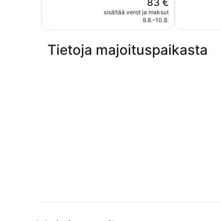
Hinta
83 €
532
hyvä,
on
sisältää verot ja maksut
arvostelua
133
83 €
9.8.–10.8.
arvostelua
Tietoja majoituspaikasta