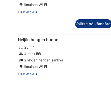
Ilmainen Wi-Fi
Lisätietoja
Lisätietoja
huoneesta
Yhden
Valitse päivämäärä
hengen
huone
Avaa
Hotellihuone, jossa on kaksi e
4
Neljän hengen huone
kaikki
25 m²
huonetyypin
Neljän
4 henkilöä
hengen
2 yhden hengen sänkyä
huone
Ilmainen Wi-Fi
kuvat
Lisätietoja
Lisätietoja
huoneesta
Neljän
hengen
huone