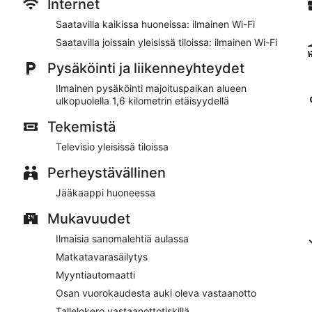
Internet
Lago Martiánez -maauimala
Saatavilla kaikissa huoneissa: ilmainen Wi-Fi
Majoituspaikkaan voi tuoda lemmikin ilmaiseksi
Saatavilla joissain yleisissä tiloissa: ilmainen Wi-Fi
Hotel Sun Holidays tarjoaa asiakkaiden käyttöön kattoterassin, 
Majoituspaikassa on tietokonepiste, ja Wi-Fi on saatavilla yleisi
Pysäköinti ja liikenneyhteydet
asiakkaiden käyttöön myös concierge-palvelut, ilmaiset sanoma
Ilmainen pysäköinti majoituspaikan alueen
Tämä 3,5 tähden hotelli on savuton.
ulkopuolella 1,6 kilometrin etäisyydellä
Tekemistä
Televisio yleisissä tiloissa
Perheystävällinen
Jääkaappi huoneessa
Mukavuudet
Ilmaisia sanomalehtiä aulassa
Matkatavarasäilytys
Myyntiautomaatti
Osan vuorokaudesta auki oleva vastaanotto
Tallelokero vastaanottotiskillä