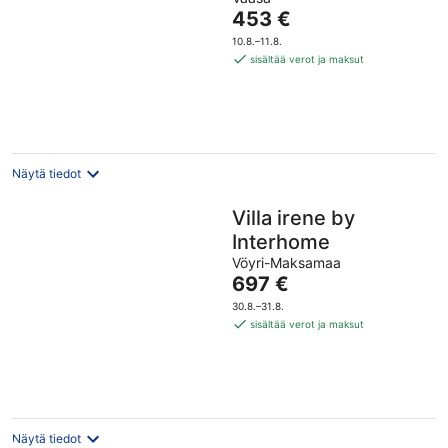
Hinta
453 €
on
10.8.–11.8.
453 €
sisältää verot ja maksut
per
yö
Näytä tiedot
Villa irene by
Interhome
Vöyri-Maksamaa
Hinta
697 €
on
30.8.–31.8.
697 €
sisältää verot ja maksut
per
yö
Näytä tiedot