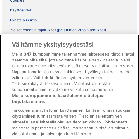
Cookies
Käyttöehdot
Evästelausunto
Yleiset ehdot ja rajoitukset (pois lukien Vrbo-varaukset)
Vrbon sopimusehdot
Välitämme yksityisyydestäsi
Saavutettavuus
Me ja
347
kumppanimme tallennamme laitteeseesi tietoja ja/tai
ebookers BONUS+ -ohjelman ehdot
haemme niitä siitä, jotta voimme käsitellä henkilötietoja. Näitä
tietoja ovat esimerkiksi evästeissä olevat yksilölliset tunnisteet.
Oikeudelliset tiedot / ota meihin yhteyttä
Napsauttamalla alla olevaa linkkiä voit hyväksyä tai hallinnoida
valintojasi. Voit tehdä tämän myös myöhemmin
Sisältövaatimukset ja ilmoituksen tekeminen sisällöstä
Tietosuojakäytäntö-sivullamme. Valintasi välitetään
kumppaneillemme, eivätkä ne vaikuta selaustietoihin.
Tuki
Me ja kumppanimme käsittelemme tietojasi
tarjotaksemme:
Ota yhteyttä
Tarkkojen sijaintitietojen käyttäminen. Laitteen ominaisuuksien
Varauksen muuttaminen tai peruuttaminen
käyttäminen tunnistamista varten. Tietojen tallentaminen
laitteelle ja/tai laitteella olevien tietojen käyttö. Kohdennettu
Varaa lento lentoyhtiön hyvityskupongeilla
mainonta ja personoitu sisältö, mainonnan ja sisällön mittaus,
yleisötutkimus ja palvelujen kehittäminen.
Hyvityksen hakeminen ja aikarajat