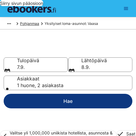
Siirry sivun pääosioon
Pohjanmaa
Yksityiset loma-asunnot: Vaasa
Vaasa Yksityiset loma-asunnot
Tulopäivä
Lähtöpäivä
7.9.
8.9.
Asiakkaat
1 huone, 2 asiakasta
Hae
Valitse yli 1,000,000 uniikista hotellista, asunnosta &
Saat