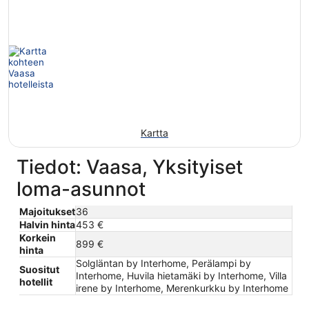
Kartta
Tiedot: Vaasa, Yksityiset
loma-asunnot
Majoitukset
36
Halvin hinta
453 €
Korkein
899 €
hinta
Solgläntan by Interhome, Perälampi by
Suositut
Interhome, Huvila hietamäki by Interhome, Villa
hotellit
irene by Interhome, Merenkurkku by Interhome