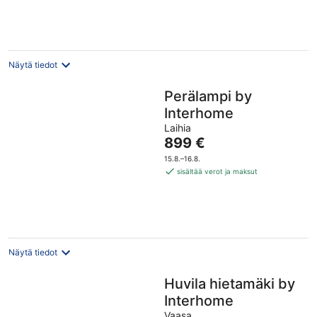
yö
Näytä tiedot
Perälampi by
Interhome
Laihia
Hinta
899 €
on
15.8.–16.8.
899 €
sisältää verot ja maksut
per
yö
Näytä tiedot
Huvila hietamäki by
Interhome
Vaasa