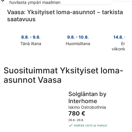
huvilasta ympäri maailman
Vaasa: Yksityiset loma-asunnot − tarkista
saatavuus
8.8. - 9.8.
9.8. - 10.8.
14.8. - 16
Tänä iltana
Huomisiltana
Ensi
Tarkista
Tarkista
viikonlop
Tarkista
kohteen
kohteen
kohteen
Vaasa
Vaasa
Vaasa
hinnat
hinnat
Suosituimmat Yksityiset loma-
hinnat
täksi
huomisillaksi
asunnot Vaasa
ensi
illaksi
eli
viikonlopu
eli
9.8.
eli
8.8.
-
Solgläntan by
14.8.
-
10.8.
Interhome
-
9.8.
16.8.
Iskmo Ostrobothnia
Hinta
780 €
on
28.8.–29.8.
780 €
sisältää verot ja maksut
per