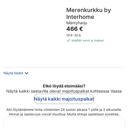
Merenkurkku by
Interhome
Mäntyharju
Hinta
466 €
on
29.8.–30.8.
466 €
sisältää verot ja maksut
per
yö
Näytä tiedot
Etkö löydä etsimääsi?
Näytä kaikki saatavilla olevat majoituspaikat kohteessa Vaasa
Näytä kaikki majoituspaikat
Alin löytämämme hinta viimeisten 24 tunnin aikana 1 yölle ja 2 aikuiselle.
Hinnat ja saatavuus voivat muuttua. Muita ehtoja saatetaan soveltaa.