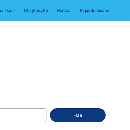
paikkasi
Ota yhteyttä
Matkat
Kirjaudu sisään
a kohteessa
Hae