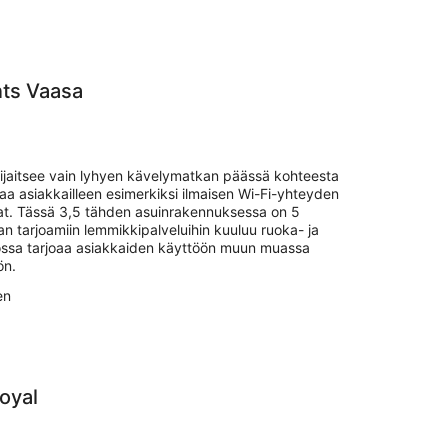
ts Vaasa
ijaitsee vain lyhyen kävelymatkan päässä kohteesta
oaa asiakkailleen esimerkiksi ilmaisen Wi-Fi-yhteyden
tilat. Tässä 3,5 tähden asuinrakennuksessa on 5
n tarjoamiin lemmikkipalveluihin kuuluu ruoka- ja
tossa tarjoaa asiakkaiden käyttöön muun muassa
ön.
en
oyal