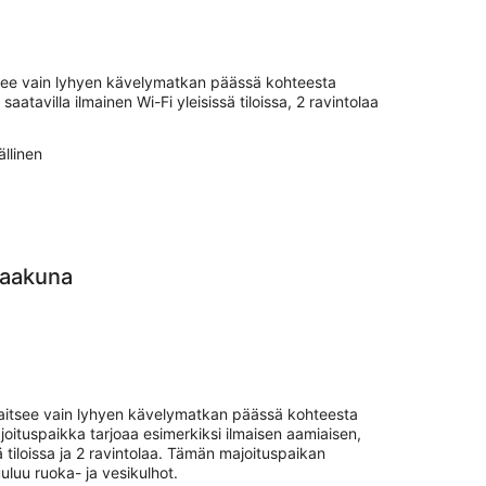
itsee vain lyhyen kävelymatkan päässä kohteesta
aatavilla ilmainen Wi-Fi yleisissä tiloissa, 2 ravintolaa
llinen
Vaakuna
jaitsee vain lyhyen kävelymatkan päässä kohteesta
oituspaikka tarjoaa esimerkiksi ilmaisen aamiaisen,
 tiloissa ja 2 ravintolaa. Tämän majoituspaikan
uluu ruoka- ja vesikulhot.