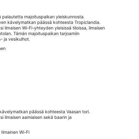
palautetta majoituspaikan yleiskunnosta.
yhyen kävelymatkan päässä kohteesta Tropiclandia.
i ilmaisen Wi-Fi-yhteyden yleisissä tiloissa, ilmaisen
ntolan. Tämän majoituspaikan tarjoamiin
- ja vesikulhot.
nen
n kävelymatkan päässä kohteesta Vaasan tori.
si ilmaisen aamiaisen sekä baarin ja
Ilmainen Wi-Fi