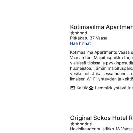
Kotimaailma Apartmen
3.5
Pitkäkatu 37 Vaasa
out
Hae hinnat
of
5
Kotimaailma Apartments Vaasa s
Vaasan tori. Majoituspaikka tarj
yleisissä tiloissa ja pyykinpesu
huoneistoa. Tämän majoituspaika
vesikulhot. Jokaisessa huoneis
ilmaisen Wi-Fi-yhteyden ja keitti
Keittiö
Lemmikkiystävällin
Original Sokos Hotel R
4.5
Hovioikeudenpuistikko 18 Vaasa
out