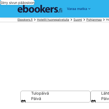
Siirry sivun pääosioon
Varaa matka
Ebookers.fi
Hotellit huonepalvelulla
Suomi
Pohjanmaa
Ho
Varaa Hotelli
Vaasa
Tulopäivä
Läh
Päivä
Päi