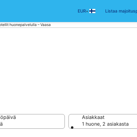
•
EUR
Listaa majoitus
tellit huonepalvelulla – Vaasa
t huonepalvelull
töpäivä
Asiakkaat
vä
1 huone, 2 asiakasta