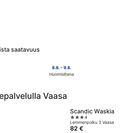
kista saatavuus
8.8. - 9.8.
Huomisiltana
Tarkista
Tark
kohteen
koh
Vaasa
Vaa
epalvelulla Vaasa
hinnat
hin
huomisillaksi
täks
eli
vii
Scandic Waskia
8.8.
eli
3.5
-
7.8.
Lemmenpolku 3 Vaasa
out
9.8.
-
Hinta
82 €
of