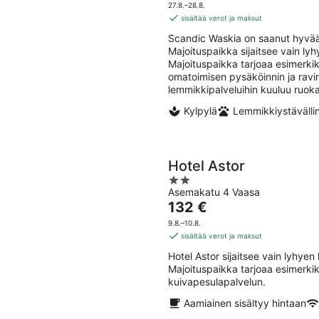
9.8.
on
5
27.8.–28.8.
82 €
sisältää verot ja maksut
per
Scandic Waskia on saanut hyvää 
yö
Majoituspaikka sijaitsee vain l
Majoituspaikka tarjoaa esimerkiks
omatoimisen pysäköinnin ja ravi
lemmikkipalveluihin kuuluu ruoka
Kylpylä
Lemmikkiystävälli
Hotel Astor
2
Asemakatu 4 Vaasa
out
Hinta
132 €
of
on
5
9.8.–10.8.
132 €
sisältää verot ja maksut
per
Hotel Astor sijaitsee vain lyhye
yö
Majoituspaikka tarjoaa esimerkik
kuivapesulapalvelun.
Aamiainen sisältyy hintaan