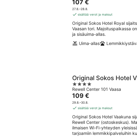
Hinta
107 €
of
on
5
27.8.–28.8.
107 €
sisältää verot ja maksut
per
Original Sokos Hotel Royal sija
yö
Vaasan tori. Majoituspaikassa on s
ja sisäuima-allas.
Uima-allas
Lemmikkiystävä
Original Sokos Hotel 
4
Rewell Center 101 Vaasa
out
Hinta
109 €
of
on
5
29.8.–30.8.
109 €
sisältää verot ja maksut
per
Original Sokos Hotel Vaakuna si
yö
Rewell Center (ostoskeskus). Maj
ilmaisen Wi-Fi-yhteyden yleisissä
tarjoamiin lemmikkipalveluihin ku