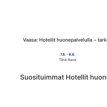
Vaasa: Hotellit huonepalvelulla − tar
7.8. - 8.8.
Tänä iltana
Tarkista
kohteen
Vaasa
Suosituimmat Hotellit huon
hinnat
täksi
illaksi
eli
7.8.
-