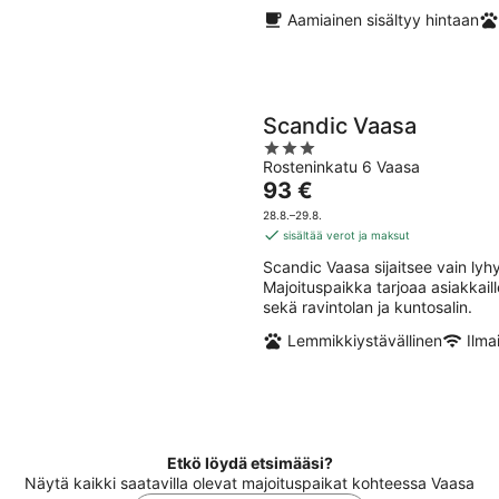
Aamiainen sisältyy hintaan
Scandic Vaasa
3
Rosteninkatu 6 Vaasa
out
Hinta
93 €
of
on
5
28.8.–29.8.
93 €
sisältää verot ja maksut
per
Scandic Vaasa sijaitsee vain ly
yö
Majoituspaikka tarjoaa asiakkaill
sekä ravintolan ja kuntosalin.
Lemmikkiystävällinen
Ilma
Etkö löydä etsimääsi?
Näytä kaikki saatavilla olevat majoituspaikat kohteessa Vaasa