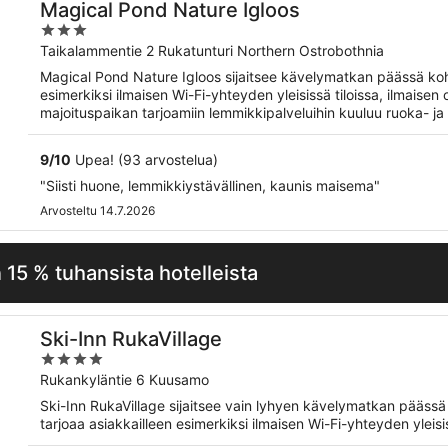
Magical Pond Nature Igloos
3
out
Taikalammentie 2 Rukatunturi Northern Ostrobothnia
of
Magical Pond Nature Igloos sijaitsee kävelymatkan päässä koht
5
esimerkiksi ilmaisen Wi-Fi-yhteyden yleisissä tiloissa, ilmaise
majoituspaikan tarjoamiin lemmikkipalveluihin kuuluu ruoka- ja 
9
/
10
Upea! (93 arvostelua)
"Siisti huone, lemmikkiystävällinen, kaunis maisema"
Arvosteltu 14.7.2026
 15 % tuhansista hotelleista
Ski-Inn RukaVillage
4
out
Rukankyläntie 6 Kuusamo
of
Ski-Inn RukaVillage sijaitsee vain lyhyen kävelymatkan päässä
5
tarjoaa asiakkailleen esimerkiksi ilmaisen Wi-Fi-yhteyden yleisis