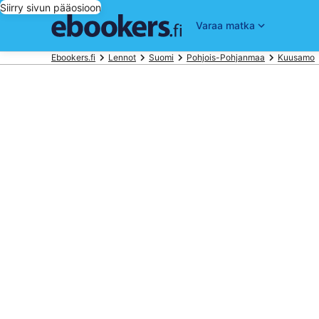
Siirry sivun pääosioon
Varaa matka
Ebookers.fi
Lennot
Suomi
Pohjois-Pohjanmaa
Kuusamo