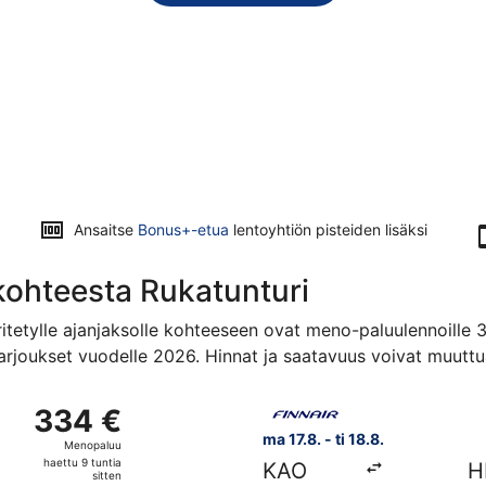
Ansaitse
Bonus+-etua
lentoyhtiön pisteiden lisäksi
kohteesta Rukatunturi
tetylle ajanjaksolle kohteeseen ovat meno-paluulennoille 33
arjoukset vuodelle 2026. Hinnat ja saatavuus voivat muuttua
 kohteesta Kuusamo kohteeseen Helsinki-Vantaa, paluu ti 18.8
Valitse lentoyhtiön Finnair l
334 €
334 €
Menopaluu,
ma 17.8. - ti 18.8.
Menopaluu
haettu
haettu 9 tuntia
KAO
H
9
sitten