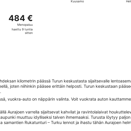
Kuusamo
Hel
tuntia
sitten
 kohteesta Kuusamo kohteeseen Helsinki-Vantaa, paluu ti 18.8
484 €
484 €
Menopaluu,
Menopaluu
haettu
haettu 9 tuntia
9
sitten
tuntia
sitten
kahdeksan kilometrin päässä Turun keskustasta sijaitsevalle lentoase
lä, joten niihinkin pääsee erittäin helposti. Turun keskustaan pääsee he
.
ssä, vuokra-auto on näppärin valinta. Voit vuokrata auton kauttamme
 Aurajoen varrella sijaitsevat kahvilat ja ravintolalaivat houkutteleva
kaupunki muuttuu idylliseksi talven ihmemaaksi. Turusta löytyy paljon e
a samantien Rukatunturi – Turku lennot ja ihastu tähän Aurajoen hel