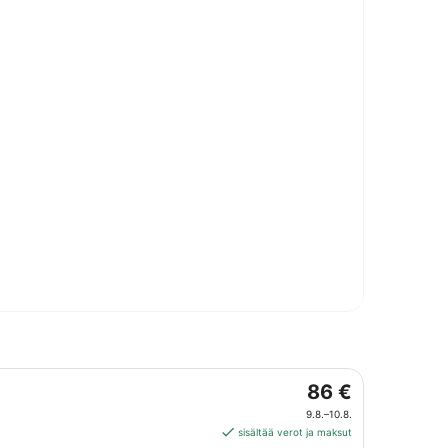
Hinta
86 €
on
9.8.–10.8.
86 €
sisältää verot ja maksut