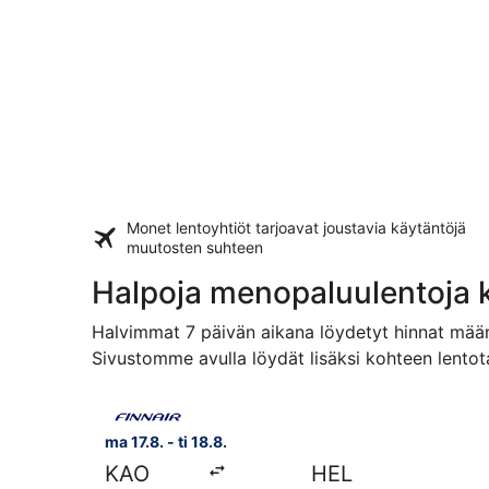
Monet lentoyhtiöt tarjoavat
joustavia käytäntöjä
muutosten suhteen
Halpoja menopaluulentoja 
Halvimmat 7 päivän aikana löydetyt hinnat määri
Sivustomme avulla löydät lisäksi kohteen lentot
Valitse lentoyhtiön Finnair lento, lähtö ma 17.8.
ma 17.8. - ti 18.8.
KAO
HEL