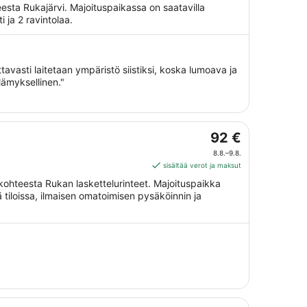
per
eesta Rukajärvi. Majoituspaikassa on saatavilla
yö
i ja 2 ravintolaa.
ajalle
9.8.
viiva
10.8.
avasti laitetaan ympäristö siistiksi, koska lumoava ja
lämyksellinen."
Hinta
92 €
on
8.8.–9.8.
92 €
sisältää verot ja maksut
per
kohteesta Rukan laskettelurinteet. Majoituspaikka
yö
ä tiloissa, ilmaisen omatoimisen pysäköinnin ja
ajalle
8.8.
viiva
9.8.