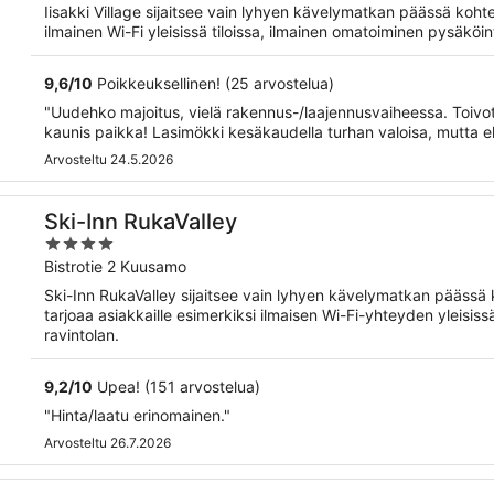
of
Iisakki Village sijaitsee vain lyhyen kävelymatkan päässä koht
5
ilmainen Wi-Fi yleisissä tiloissa, ilmainen omatoiminen pysäköint
9,6
/
10
Poikkeuksellinen! (25 arvostelua)
"Uudehko majoitus, vielä rakennus-/laajennusvaiheessa. Toivott
kaunis paikka! Lasimökki kesäkaudella turhan valoisa, mutta e
Arvosteltu 24.5.2026
Ski-Inn RukaValley
4
out
Bistrotie 2 Kuusamo
of
Ski-Inn RukaValley sijaitsee vain lyhyen kävelymatkan päässä 
5
tarjoaa asiakkaille esimerkiksi ilmaisen Wi-Fi-yhteyden yleisiss
ravintolan.
9,2
/
10
Upea! (151 arvostelua)
"Hinta/laatu erinomainen."
Arvosteltu 26.7.2026