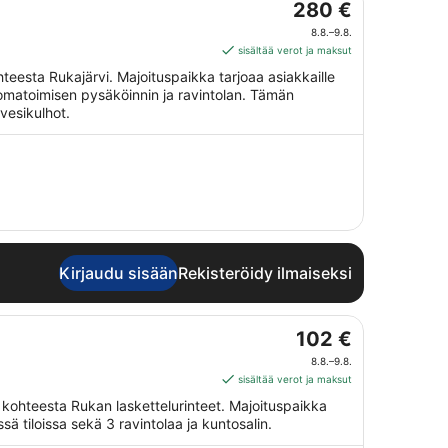
Hinta
280 €
on
8.8.–9.8.
280 €
sisältää verot ja maksut
per
eesta Rukajärvi. Majoituspaikka tarjoaa asiakkaille
yö
n omatoimisen pysäköinnin ja ravintolan. Tämän
ajalle
vesikulhot.
8.8.
viiva
9.8.
Kirjaudu sisään
Rekisteröidy ilmaiseksi
Hinta
102 €
on
8.8.–9.8.
102 €
sisältää verot ja maksut
per
 kohteesta Rukan laskettelurinteet. Majoituspaikka
yö
sä tiloissa sekä 3 ravintolaa ja kuntosalin.
ajalle