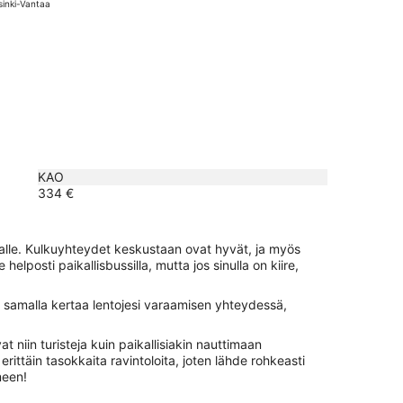
sinki-Vantaa
tuntia
sitten
., hinnaltaan 484 €, haettu 9 tuntia sitten
KAO
334 €
malle. Kulkuyhteydet keskustaan ovat hyvät, ja myös
lposti paikallisbussilla, mutta jos sinulla on kiire,
 samalla kertaa lentojesi varaamisen yhteydessä,
t niin turisteja kuin paikallisiakin nauttimaan
rittäin tasokkaita ravintoloita, joten lähde rohkeasti
meen!