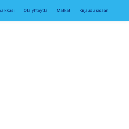
paikkasi
Ota yhteyttä
Matkat
Kirjaudu sisään