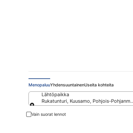
Lennot kohteesta R
Menopaluu
Yhdensuuntainen
Useita kohteita
Lähtöpaikka
Rukatunturi, Kuusamo, Pohjois-Pohjanm
Lähtöpaikka
Vain suorat lennot