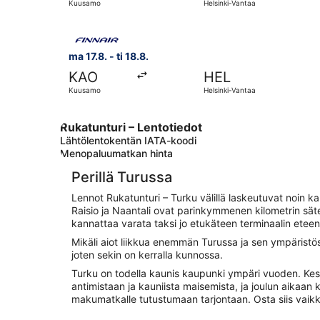
Kuusamo
Helsinki-Vantaa
Valitse lentoyhtiön Finnair lento, lähtö ma 17.8.
ma 17.8. - ti 18.8.
KAO
HEL
Kuusamo
Helsinki-Vantaa
Rukatunturi – Lentotiedot
Lähtölentokentän IATA-koodi
Menopaluumatkan hinta
Perillä Turussa
Lennot Rukatunturi – Turku välillä laskeutuvat noin 
Raisio ja Naantali ovat parinkymmenen kilometrin säteel
kannattaa varata taksi jo etukäteen terminaalin eteen
Mikäli aiot liikkua enemmän Turussa ja sen ympäristö
joten sekin on kerralla kunnossa.
Turku on todella kaunis kaupunki ympäri vuoden. Kesällä
antimistaan ja kauniista maisemista, ja joulun aikaan 
makumatkalle tutustumaan tarjontaan. Osta siis vaikk