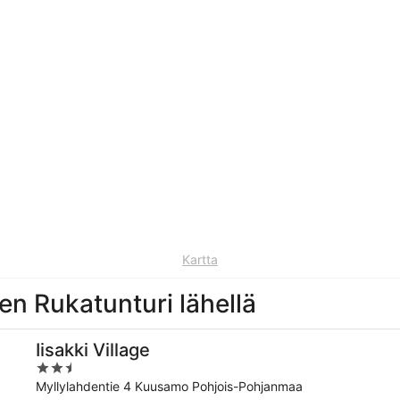
Kartta
een Rukatunturi lähellä
Iisakki Village
2.5
out
Myllylahdentie 4 Kuusamo Pohjois-Pohjanmaa