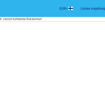
•
EUR
Listaa majoitus
Lennot kohteesta Rukatunturi