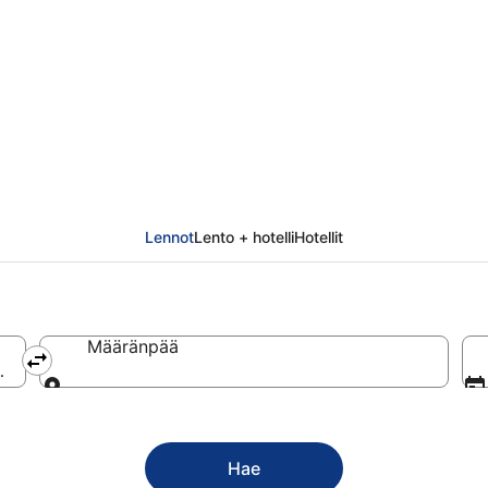
ukatunturi
Lennot
Lento + hotelli
Hotellit
Määränpää
aa, Suomi
Määränpää
Hae