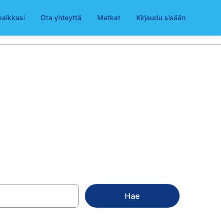
paikkasi
Ota yhteyttä
Matkat
Kirjaudu sisään
eisto
Hae