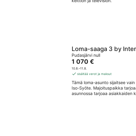
keittiön ja television.
Loma-saaga 3 by Int
Pudasjärvi null
Hinta
1 070 €
on
10.8.–11.8.
1 070 €
sisältää verot ja maksut
per
Tämä loma-asunto sijaitsee vai
yö
Iso-Syöte. Majoituspaikka tarjoa
asunnossa tarjoaa asiakkaiden 