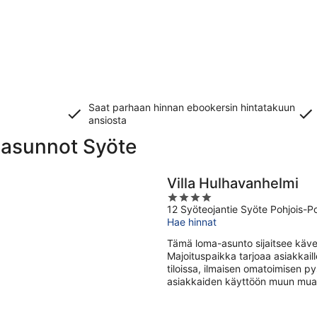
Saat parhaan hinnan ebookersin hintatakuun
ansiosta
-asunnot Syöte
Villa Hulhavanhelmi
4
12 Syöteojantie Syöte Pohjois-
out
Hae hinnat
of
5
Tämä loma-asunto sijaitsee käv
Majoituspaikka tarjoaa asiakkaill
tiloissa, ilmaisen omatoimisen p
asiakkaiden käyttöön muun muass