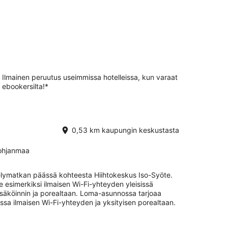
Ilmainen peruutus useimmissa hotelleissa, kun varaat
ebookersilta!*
0,53 km kaupungin keskustasta
Pohjanmaa
elymatkan päässä kohteesta Hiihtokeskus Iso-Syöte.
e esimerkiksi ilmaisen Wi-Fi-yhteyden yleisissä
ysäköinnin ja porealtaan. Loma-asunnossa tarjoaa
a ilmaisen Wi-Fi-yhteyden ja yksityisen porealtaan.