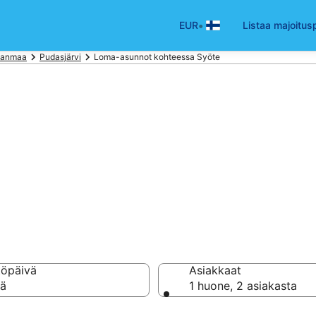
•
EUR
Listaa majoitus
janmaa
Pudasjärvi
Loma-asunnot kohteessa Syöte
-asunto tai huon
öte
töpäivä
Asiakkaat
vä
1 huone, 2 asiakasta