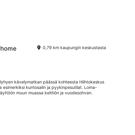
erhome
0,79 km kaupungin keskustasta
n lyhyen kävelymatkan päässä kohteesta Hiihtokeskus
a esimerkiksi kuntosalin ja pyykinpesutilat. Loma-
käyttöön muun muassa keittiön ja vuodesohvan.