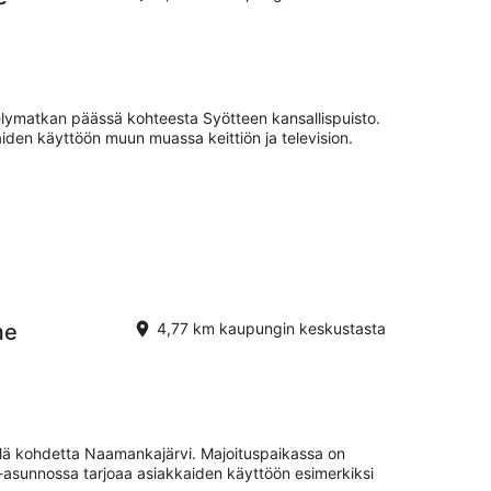
lymatkan päässä kohteesta Syötteen kansallispuisto.
den käyttöön muun muassa keittiön ja television.
me
4,77 km kaupungin keskustasta
llä kohdetta Naamankajärvi. Majoituspaikassa on
a-asunnossa tarjoaa asiakkaiden käyttöön esimerkiksi