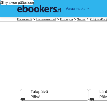
Siirry sivun pääosioon
Varaa matka
Ebookers.fi
Loma-asunnot
Eurooppa
Suomi
Pohjois-Poh
Vuokraa loma
kohteessa Sy
Tulopäivä
Läh
Päivä
Päi