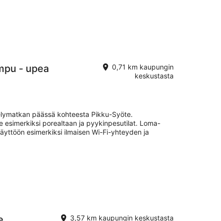
mpu - upea
0,71 km kaupungin
keskustasta
elymatkan päässä kohteesta Pikku-Syöte.
le esimerkiksi porealtaan ja pyykinpesutilat. Loma-
äyttöön esimerkiksi ilmaisen Wi-Fi-yhteyden ja
e
3,57 km kaupungin keskustasta