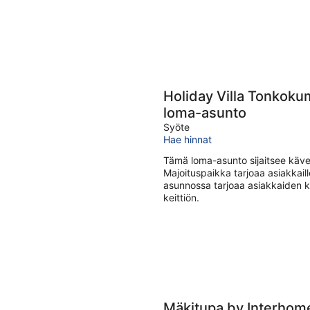
Holiday Villa Tonkoku
loma-asunto
Syöte
Hae hinnat
Tämä loma-asunto sijaitsee käv
Majoituspaikka tarjoaa asiakkail
asunnossa tarjoaa asiakkaiden k
keittiön.
Mäkitupa by Interhom