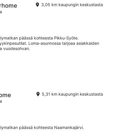
erhome
3,05 km kaupungin keskustasta
ia
elymatkan päässä kohteesta Pikku-Syöte.
pyykinpesutilat. Loma-asunnossa tarjoaa asiakkaiden
ja vuodesohvan.
home
5,31 km kaupungin keskustasta
ia
elymatkan päässä kohteesta Naamankajärvi.