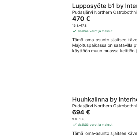
Lupposyöte b1 by Int
Pudasjärvi Northern Ostrobothn
Hinta
470 €
on
16.8.–17.8.
470 €
sisältää verot ja maksut
per
Tämä loma-asunto sijaitsee käv
yö
Majoituspaikassa on saatavilla 
käyttöön muun muassa keittiön 
Huuhkalinna by Inter
Pudasjärvi Northern Ostrobothn
Hinta
694 €
on
9.8.–10.8.
694 €
sisältää verot ja maksut
per
Tämä loma-asunto sijaitsee käv
yö