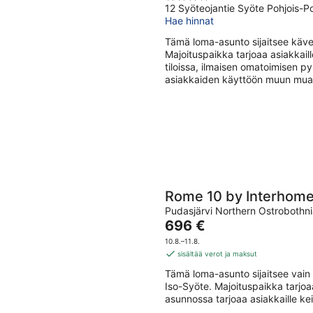
12 Syöteojantie Syöte Pohjois-
out
Hae hinnat
of
5
Tämä loma-asunto sijaitsee käv
Majoituspaikka tarjoaa asiakkail
tiloissa, ilmaisen omatoimisen p
asiakkaiden käyttöön muun muass
Rome 10 by Interhom
Pudasjärvi Northern Ostrobothn
Hinta
696 €
on
10.8.–11.8.
696 €
sisältää verot ja maksut
per
Tämä loma-asunto sijaitsee vai
yö
Iso-Syöte. Majoituspaikka tarjoa
asunnossa tarjoaa asiakkaille keit