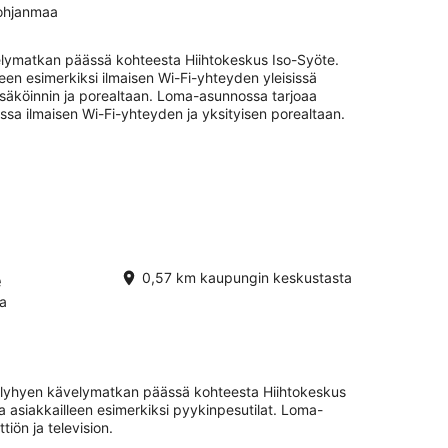
Pohjanmaa
elymatkan päässä kohteesta Hiihtokeskus Iso-Syöte.
leen esimerkiksi ilmaisen Wi-Fi-yhteyden yleisissä
ysäköinnin ja porealtaan. Loma-asunnossa tarjoaa
a ilmaisen Wi-Fi-yhteyden ja yksityisen porealtaan.
e
0,57 km kaupungin keskustasta
ia
n lyhyen kävelymatkan päässä kohteesta Hiihtokeskus
a asiakkailleen esimerkiksi pyykinpesutilat. Loma-
tiön ja television.