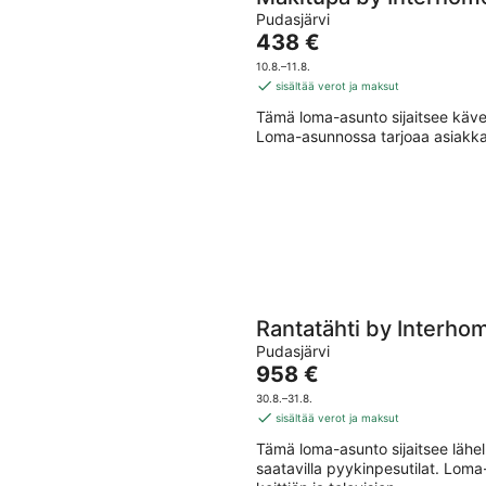
Pudasjärvi
Hinta
438 €
on
10.8.–11.8.
438 €
sisältää verot ja maksut
per
Tämä loma-asunto sijaitsee käve
yö
Loma-asunnossa tarjoaa asiakkai
Rantatähti by Interho
Pudasjärvi
Hinta
958 €
on
30.8.–31.8.
958 €
sisältää verot ja maksut
per
Tämä loma-asunto sijaitsee lähe
yö
saatavilla pyykinpesutilat. Lom