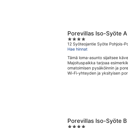
Porevillas Iso-Syöte A
4
12 Syöteojantie Syöte Pohjois-
out
Hae hinnat
of
5
Tämä loma-asunto sijaitsee käv
Majoituspaikka tarjoaa esimerkiks
omatoimisen pysäköinnin ja pore
Wi-Fi-yhteyden ja yksityisen por
Porevillas Iso-Syöte B
4