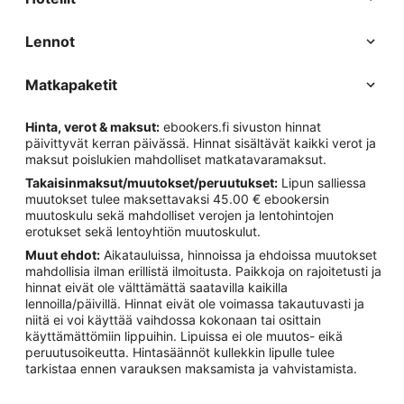
Lennot
Matkapaketit
Hinta, verot & maksut:
ebookers.fi sivuston hinnat
päivittyvät kerran päivässä. Hinnat sisältävät kaikki verot ja
maksut poislukien mahdolliset matkatavaramaksut.
Takaisinmaksut/muutokset/peruutukset:
Lipun salliessa
muutokset tulee maksettavaksi 45.00 € ebookersin
muutoskulu sekä mahdolliset verojen ja lentohintojen
erotukset sekä lentoyhtiön muutoskulut.
Muut ehdot:
Aikatauluissa, hinnoissa ja ehdoissa muutokset
mahdollisia ilman erillistä ilmoitusta. Paikkoja on rajoitetusti ja
hinnat eivät ole välttämättä saatavilla kaikilla
lennoilla/päivillä. Hinnat eivät ole voimassa takautuvasti ja
niitä ei voi käyttää vaihdossa kokonaan tai osittain
käyttämättömiin lippuihin. Lipuissa ei ole muutos- eikä
peruutusoikeutta. Hintasäännöt kullekkin lipulle tulee
tarkistaa ennen varauksen maksamista ja vahvistamista.