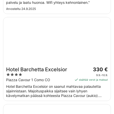
palvelu ja laatu huonoa. Wifi yhteys kehnonlainen."
Arvosteltu 24.9.2025
Avautuu uuteen ikkunaan
Hotel Barchetta Excelsior
Hinta
Hotel Barchetta Excelsior
330 €
on
4
9.9.–10.9.
330 €
out
Piazza Cavour 1 Como CO
sisältää verot ja maksut
per
of
Hotel Barchetta Excelsior on saanut mahtavaa palautetta
yö
5
sijainnistaan. Majoituspaikka sijaitsee vain lyhyen
ajalle
kävelymatkan päässä kohteesta Piazza Cavour (aukio).
9.9.
Majoituspaikka tarjoaa asiakkaille esimerkiksi ilmaisen Wi-Fi-
viiva
yhteyden yleisissä tiloissa sekä ravintolan ja baarin.
Avautuu uuteen ikkunaan
B&B Hotel Como City Center
10.9.