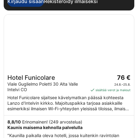
Kirjaudu sisään
Rekisteröidy ilmaiseksi
Avautuu uuteen ikkunaan
Hotel Funicolare
Hinta
Hotel Funicolare
76 €
on
Viale Guglielmo Poletti 30 Alta Valle
24.8.–25.8.
76 €
Intelvi CO
sisältää verot ja maksut
per
Hotel Funicolare sijaitsee kävelymatkan päässä kohteesta
yö
Lanzo d'Intelvin kirkko. Majoituspaikka tarjoaa asiakkaille
ajalle
esimerkiksi ilmaisen Wi-Fi-yhteyden yleisissä tiloissa, ilmaisen
24.8.
omatoimisen pysäköinnin ja ravintolan.
viiva
8,8
/
10
Erinomainen! (249 arvostelua)
25.8.
Kaunis maisema kehnolla palvelulla
"Kaunilla paikalla oleva hotelli, jossa kuitenkin ravintolan