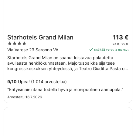
Hinta
Starhotels Grand Milan
113 €
on
4
24.8.–25.8.
113 €
out
Via Varese 23 Saronno VA
sisältää verot ja maksut
per
of
Starhotels Grand Milan on saanut loistavaa palautetta
yö
5
avuliaasta henkilökunnastaan. Majoituspaikka sijaitsee
ajalle
kongressikeskuksen yhteydessä, ja Teatro Giuditta Pasta on
24.8.
vain lyhyen kävelymatkan päässä. Majoituspaikka tarjoaa
viiva
esimerkiksi ilmaisen Wi-Fi-yhteyden yleisissä tiloissa sekä
9
/
10
Upea! (1 014 arvostelua)
25.8.
täyden palvelun kylpylän ja sisäuima-altaan. Tämän
"Erityismainintana todella hyvä ja monipuolinen aamupala."
majoituspaikan tarjoamiin lemmikkipalveluihin kuuluu ruoka-
ja vesikulhot.
Arvosteltu 16.7.2026
Avautuu uuteen ikkunaan
Villa Sassa