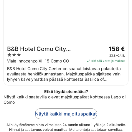
Hinta
B&B Hotel Como City
158 €
on
3
Center
23.8.–24.8.
158 €
out
Viale Innocenzo XI, 15 Como CO
sisältää verot ja maksut
per
of
B&B Hotel Como City Center on saanut loistavaa palautetta
yö
5
avuliaasta henkilökunnastaan. Majoituspaikka sijaitsee vain
ajalle
lyhyen kävelymatkan päässä kohteesta Basilica of
23.8.
Sant'Abbondio (kirkko). Majoituspaikka tarjoaa esimerkiksi
viiva
ilmaisen Wi-Fi-yhteyden yleisissä tiloissa sekä aamiaisen
Etkö löydä etsimääsi?
24.8.
(lisämaksusta) ja kokoushuoneet.
Näytä kaikki saatavilla olevat majoituspaikat kohteessa Lago di
Como
Näytä kaikki majoituspaikat
Alin löytämämme hinta viimeisten 24 tunnin aikana 1 yölle ja 2 aikuiselle.
Hinnat ja saatavuus voivat muuttua. Muita ehtoja saatetaan soveltaa.