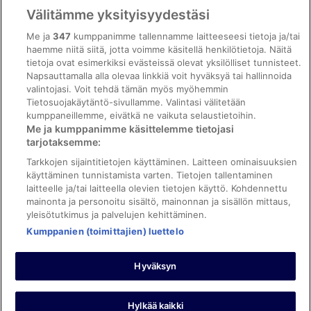
Vrbon sopimusehdot
Välitämme yksityisyydestäsi
Saavutettavuus
Me ja
347
kumppanimme tallennamme laitteeseesi tietoja ja/tai
ebookers BONUS+ -ohjelman ehdot
haemme niitä siitä, jotta voimme käsitellä henkilötietoja. Näitä
tietoja ovat esimerkiksi evästeissä olevat yksilölliset tunnisteet.
Oikeudelliset tiedot / ota meihin yhteyttä
Napsauttamalla alla olevaa linkkiä voit hyväksyä tai hallinnoida
valintojasi. Voit tehdä tämän myös myöhemmin
Sisältövaatimukset ja ilmoituksen tekeminen sisällöstä
Tietosuojakäytäntö-sivullamme. Valintasi välitetään
kumppaneillemme, eivätkä ne vaikuta selaustietoihin.
Tuki
Me ja kumppanimme käsittelemme tietojasi
tarjotaksemme:
Ota yhteyttä
Tarkkojen sijaintitietojen käyttäminen. Laitteen ominaisuuksien
Varauksen muuttaminen tai peruuttaminen
käyttäminen tunnistamista varten. Tietojen tallentaminen
laitteelle ja/tai laitteella olevien tietojen käyttö. Kohdennettu
Varaa lento lentoyhtiön hyvityskupongeilla
mainonta ja personoitu sisältö, mainonnan ja sisällön mittaus,
yleisötutkimus ja palvelujen kehittäminen.
Hyvityksen hakeminen ja aikarajat
Kumppanien (toimittajien) luettelo
Hyväksyn
©2026 Expedia, Inc., Expedia Groupin yritys. Kaikki oikeudet
pidätetään. ebookers ja ebookersin logo ovat Expedia, Inc.:n
tavaramerkkejä tai rekisteröityjä tavaramerkkejä.
Hylkää kaikki