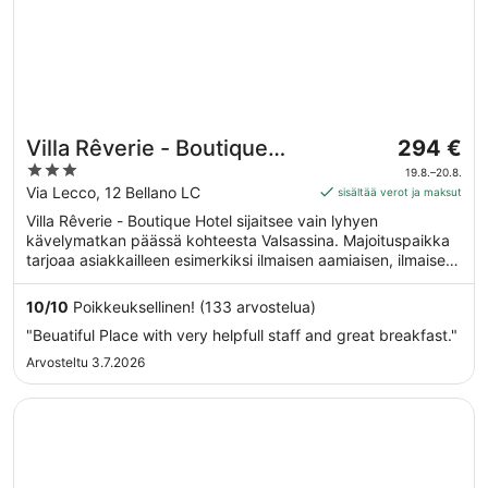
Hinta
Villa Rêverie - Boutique
294 €
on
3
Hotel
19.8.–20.8.
294 €
out
Via Lecco, 12 Bellano LC
sisältää verot ja maksut
per
of
Villa Rêverie - Boutique Hotel sijaitsee vain lyhyen
yö
5
kävelymatkan päässä kohteesta Valsassina. Majoituspaikka
ajalle
tarjoaa asiakkailleen esimerkiksi ilmaisen aamiaisen, ilmaisen
19.8.
Wi-Fi-yhteyden yleisissä tiloissa ja kattoterassin.
viiva
10
/
10
Poikkeuksellinen! (133 arvostelua)
20.8.
"Beuatiful Place with very helpfull staff and great breakfast."
Arvosteltu 3.7.2026
Avautuu uuteen ikkunaan
Starhotels Grand Milan