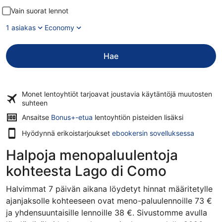
Vain suorat lennot
1 asiakas
Economy
Hae
Monet lentoyhtiöt tarjoavat
joustavia käytäntöjä
muutosten
suhteen
Ansaitse
Bonus+-etua
lentoyhtiön pisteiden lisäksi
Hyödynnä erikoistarjoukset
ebookersin sovelluksessa
Halpoja menopaluulentoja
kohteesta Lago di Como
Halvimmat 7 päivän aikana löydetyt hinnat määritetylle
ajanjaksolle kohteeseen ovat meno-paluulennoille 73 €
ja yhdensuuntaisille lennoille 38 €. Sivustomme avulla