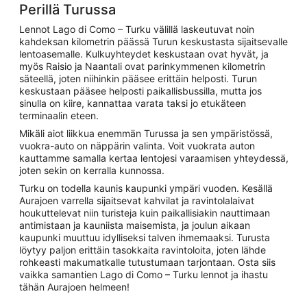
Perillä Turussa
Lennot Lago di Como – Turku välillä laskeutuvat noin
kahdeksan kilometrin päässä Turun keskustasta sijaitsevalle
lentoasemalle. Kulkuyhteydet keskustaan ovat hyvät, ja
myös Raisio ja Naantali ovat parinkymmenen kilometrin
säteellä, joten niihinkin pääsee erittäin helposti. Turun
keskustaan pääsee helposti paikallisbussilla, mutta jos
sinulla on kiire, kannattaa varata taksi jo etukäteen
terminaalin eteen.
Mikäli aiot liikkua enemmän Turussa ja sen ympäristössä,
vuokra-auto on näppärin valinta. Voit vuokrata auton
kauttamme samalla kertaa lentojesi varaamisen yhteydessä,
joten sekin on kerralla kunnossa.
Turku on todella kaunis kaupunki ympäri vuoden. Kesällä
Aurajoen varrella sijaitsevat kahvilat ja ravintolalaivat
houkuttelevat niin turisteja kuin paikallisiakin nauttimaan
antimistaan ja kauniista maisemista, ja joulun aikaan
kaupunki muuttuu idylliseksi talven ihmemaaksi. Turusta
löytyy paljon erittäin tasokkaita ravintoloita, joten lähde
rohkeasti makumatkalle tutustumaan tarjontaan. Osta siis
vaikka samantien Lago di Como – Turku lennot ja ihastu
tähän Aurajoen helmeen!