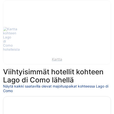
Kartta
Viihtyisimmät hotellit kohteen
Lago di Como lähellä
Näytä kaikki saatavilla olevat majoituspaikat kohteessa Lago di
Como
Avautuu uuteen ikkunaan
Villa Rêverie - Boutique Hotel