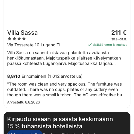
Hinta
Villa Sassa
211 €
on
4
30.8.–31.8.
211 €
out
Via Tesserete 10 Lugano TI
sisältää verot ja maksut
per
of
Villa Sassa on saanut loistavaa palautetta avuliaasta
yö
5
henkilökunnastaan. Majoituspaikka sijaitsee kävelymatkan
ajalle
päässä kohteesta Luganojärvi. Majoituspaikka tarjoaa
30.8.
asiakkailleen esimerkiksi ilmaisen Wi-Fi-yhteyden yleisissä
viiva
tiloissa, ilmaiset kuljetukset rautatieasemalta
8,8
/
10
Erinomainen! (1 012 arvostelua)
31.8.
majoituspaikkaan ja täyden palvelun kylpylän. Tämän
"The room was clean and very spacious. The furniture was
majoituspaikan tarjoamiin lemmikkipalveluihin kuuluu ruoka-
outdated. There was no cups, plates or any cutlery even
ja vesikulhot.
though there was a small kitchen. The AC was effective but
noisy. The pool area and breakfast were excellent. We really
Arvosteltu 8.8.2026
enjoyed the spa and spinning class too."
Kirjaudu sisään ja säästä keskimäärin
15 % tuhansista hotelleista