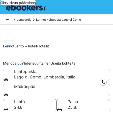
Siirry sivun pääosioon
Lombardia
Lennot kohteesta Lago di Como
Lennot
Lento + hotelli
Hotellit
Lennot kohteesta Lago di Como
Menopaluu
Yhdensuuntainen
Useita kohteita
Lähtöpaikka
Lago di Como, Lombardia, Italia
Lähtöpaikka
Määränpää
Määränpää
Lähtö
Paluu
24.8.
25.8.