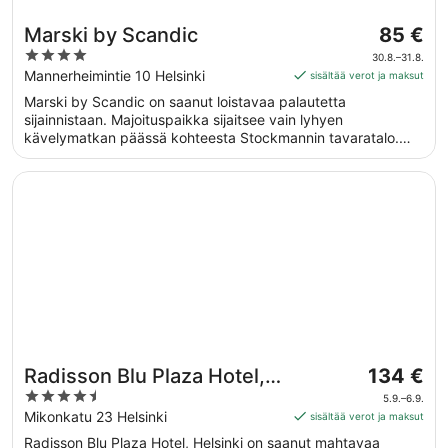
Hinta
Marski by Scandic
85 €
on
4
30.8.–31.8.
85 €
out
Mannerheimintie 10 Helsinki
sisältää verot ja maksut
per
of
Marski by Scandic on saanut loistavaa palautetta
yö
5
sijainnistaan. Majoituspaikka sijaitsee vain lyhyen
ajalle
kävelymatkan päässä kohteesta Stockmannin tavaratalo.
30.8.
Majoituspaikka tarjoaa esimerkiksi ilmaisen Wi-Fi-yhteyden
viiva
yleisissä tiloissa sekä ravintolan ja kuntosalin. Tämän
Avautuu uuteen ikkunaan
Radisson Blu Plaza Hotel, Helsinki
31.8.
majoituspaikan tarjoamiin lemmikkipalveluihin kuuluu ruoka-
ja vesikulhot.
Hinta
Radisson Blu Plaza Hotel,
134 €
on
4.5
Helsinki
5.9.–6.9.
134 €
out
Mikonkatu 23 Helsinki
sisältää verot ja maksut
per
of
Radisson Blu Plaza Hotel, Helsinki on saanut mahtavaa