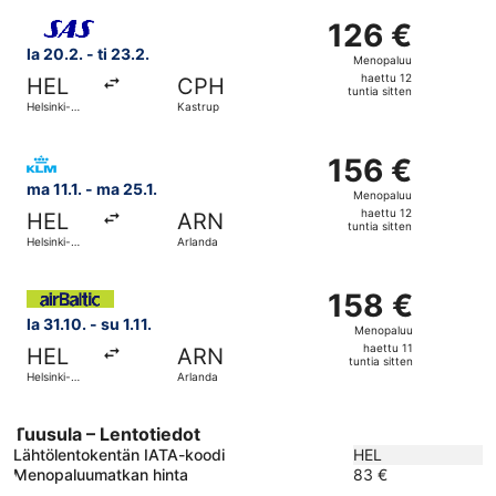
sitten
Valitse lentoyhtiön Scandinavian Airlines lento, lähtö la 2
126 €
126 €
Menopaluu,
la 20.2. - ti 23.2.
Menopaluu
haettu
haettu 12
HEL
CPH
12
tuntia sitten
Helsinki-
Kastrup
tuntia
Vantaa
sitten
Valitse lentoyhtiön KLM lento, lähtö ma 11.1. kohteesta He
156 €
156 €
Menopaluu,
ma 11.1. - ma 25.1.
Menopaluu
haettu
haettu 12
HEL
ARN
12
tuntia sitten
Helsinki-
Arlanda
tuntia
Vantaa
sitten
Valitse lentoyhtiön Air Baltic lento, lähtö la 31.10. kohtee
158 €
158 €
Menopaluu,
la 31.10. - su 1.11.
Menopaluu
haettu
haettu 11
HEL
ARN
11
tuntia sitten
Helsinki-
Arlanda
tuntia
Vantaa
sitten
Tuusula – Lentotiedot
Lähtölentokentän IATA-koodi
HEL
Menopaluumatkan hinta
83 €