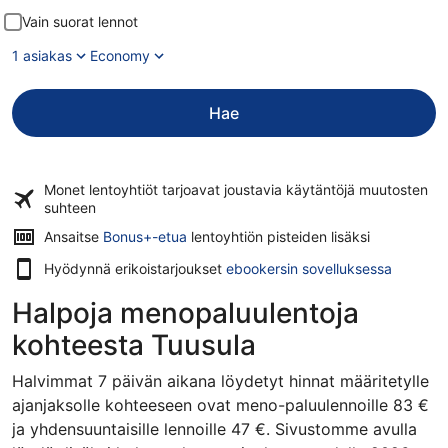
Vain suorat lennot
1 asiakas
Economy
Hae
Monet lentoyhtiöt tarjoavat
joustavia käytäntöjä
muutosten
suhteen
Ansaitse
Bonus+-etua
lentoyhtiön pisteiden lisäksi
Hyödynnä erikoistarjoukset
ebookersin sovelluksessa
Halpoja menopaluulentoja
kohteesta Tuusula
Halvimmat 7 päivän aikana löydetyt hinnat määritetylle
ajanjaksolle kohteeseen ovat meno-paluulennoille 83 €
ja yhdensuuntaisille lennoille 47 €. Sivustomme avulla