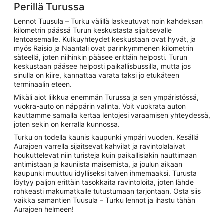
Perillä Turussa
Lennot Tuusula – Turku välillä laskeutuvat noin kahdeksan
kilometrin päässä Turun keskustasta sijaitsevalle
lentoasemalle. Kulkuyhteydet keskustaan ovat hyvät, ja
myös Raisio ja Naantali ovat parinkymmenen kilometrin
säteellä, joten niihinkin pääsee erittäin helposti. Turun
keskustaan pääsee helposti paikallisbussilla, mutta jos
sinulla on kiire, kannattaa varata taksi jo etukäteen
terminaalin eteen.
Mikäli aiot liikkua enemmän Turussa ja sen ympäristössä,
vuokra-auto on näppärin valinta. Voit vuokrata auton
kauttamme samalla kertaa lentojesi varaamisen yhteydessä,
joten sekin on kerralla kunnossa.
Turku on todella kaunis kaupunki ympäri vuoden. Kesällä
Aurajoen varrella sijaitsevat kahvilat ja ravintolalaivat
houkuttelevat niin turisteja kuin paikallisiakin nauttimaan
antimistaan ja kauniista maisemista, ja joulun aikaan
kaupunki muuttuu idylliseksi talven ihmemaaksi. Turusta
löytyy paljon erittäin tasokkaita ravintoloita, joten lähde
rohkeasti makumatkalle tutustumaan tarjontaan. Osta siis
vaikka samantien Tuusula – Turku lennot ja ihastu tähän
Aurajoen helmeen!