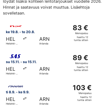
löydät lisäksi kohteen lentotarjoukset vuodelle 2026.
Hinnat ja saatavuus voivat muuttua. Lisäehtoja
sovelletaan.
Valitse lentoyhtiön Norwegian Air Sweden lento, lähtö ke 1
83 €
83 €
Menopaluu,
ke 19.8. - to 20.8.
Menopaluu
haettu
haettu 12
HEL
ARN
12
tuntia sitten
Helsinki-
Arlanda
tuntia
Vantaa
sitten
Valitse lentoyhtiön Scandinavian Airlines lento, lähtö su 1
89 €
89 €
Menopaluu,
su 15.11. - su 15.11.
Menopaluu
haettu
haettu 12
HEL
ARN
12
tuntia sitten
Helsinki-
Arlanda
tuntia
Vantaa
sitten
Valitse lentoyhtiön Finnair lento, lähtö ti 8.9. kohteesta 
103 €
103 €
Menopaluu,
ti 8.9. - ke 9.9.
Menopaluu
haettu
haettu 12
HEL
ARN
12
tuntia sitten
Helsinki-
Arlanda
tuntia
Vantaa