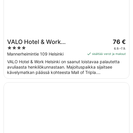
Hinta
VALO Hotel & Work
76 €
on
4
Helsinki
6.9.–7.9.
76 €
out
Mannerheimintie 109 Helsinki
sisältää verot ja maksut
per
of
VALO Hotel & Work Helsinki on saanut loistavaa palautetta
yö
5
avuliaasta henkilökunnastaan. Majoituspaikka sijaitsee
ajalle
kävelymatkan päässä kohteesta Mall of Tripla.
6.9.
Majoituspaikassa on saatavilla ilmainen Wi-Fi yleisissä
viiva
tiloissa, sisäuima-allas ja ravintola. Tämän majoituspaikan
Avautuu uuteen ikkunaan
Marski by Scandic
7.9.
tarjoamiin lemmikkipalveluihin kuuluu ruoka- ja vesikulhot.