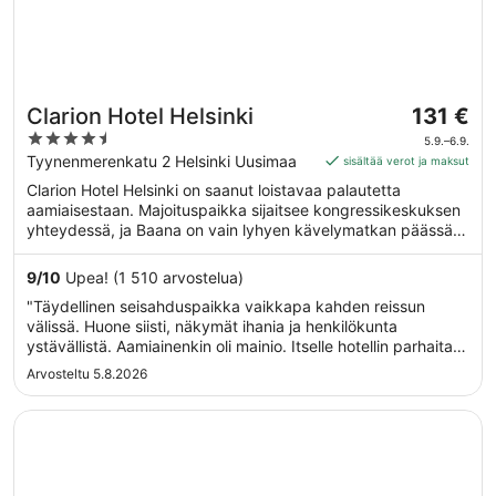
Hinta
Clarion Hotel Helsinki
131 €
on
4.5
5.9.–6.9.
131 €
out
Tyynenmerenkatu 2 Helsinki Uusimaa
sisältää verot ja maksut
per
of
Clarion Hotel Helsinki on saanut loistavaa palautetta
yö
5
aamiaisestaan. Majoituspaikka sijaitsee kongressikeskuksen
ajalle
yhteydessä, ja Baana on vain lyhyen kävelymatkan päässä.
5.9.
Majoituspaikka tarjoaa asiakkaille esimerkiksi ilmaisen Wi-Fi-
viiva
yhteyden yleisissä tiloissa sekä 3 baaria ja ulkouima-altaan.
9
/
10
Upea! (1 510 arvostelua)
6.9.
Tämän majoituspaikan tarjoamiin lemmikkipalveluihin kuuluu
"Täydellinen seisahduspaikka vaikkapa kahden reissun
ruoka- ja vesikulhot.
välissä. Huone siisti, näkymät ihania ja henkilökunta
ystävällistä. Aamiainenkin oli mainio. Itselle hotellin parhaita
ominaisuuksia ovat kattokerroksen kuntosali, uima-allas ja
Arvosteltu 5.8.2026
sauna."
Avautuu uuteen ikkunaan
Scandic Grand Central Helsinki