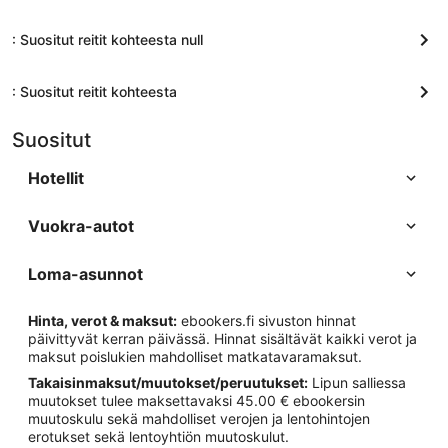
: Suositut reitit kohteesta null
: Suositut reitit kohteesta
Suositut
Hotellit
Vuokra-autot
Loma-asunnot
Hinta, verot & maksut:
ebookers.fi sivuston hinnat
päivittyvät kerran päivässä. Hinnat sisältävät kaikki verot ja
maksut poislukien mahdolliset matkatavaramaksut.
Takaisinmaksut/muutokset/peruutukset:
Lipun salliessa
muutokset tulee maksettavaksi 45.00 € ebookersin
muutoskulu sekä mahdolliset verojen ja lentohintojen
erotukset sekä lentoyhtiön muutoskulut.