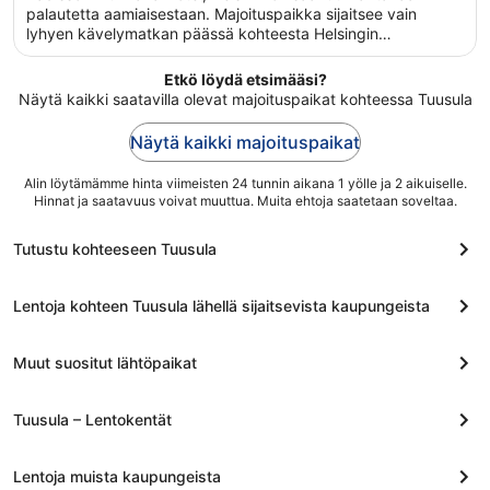
yö
5
palautetta aamiaisestaan. Majoituspaikka sijaitsee vain
ajalle
lyhyen kävelymatkan päässä kohteesta Helsingin
5.9.
tuomiokirkko. Majoituspaikassa on saatavilla ilmainen Wi-Fi
viiva
yleisissä tiloissa, ravintola ja kuntokeskus. Tämän
Etkö löydä etsimääsi?
6.9.
majoituspaikan tarjoamiin lemmikkipalveluihin kuuluu ruoka-
Näytä kaikki saatavilla olevat majoituspaikat kohteessa Tuusula
ja vesikulhot.
Näytä kaikki majoituspaikat
Alin löytämämme hinta viimeisten 24 tunnin aikana 1 yölle ja 2 aikuiselle.
Hinnat ja saatavuus voivat muuttua. Muita ehtoja saatetaan soveltaa.
Tutustu kohteeseen Tuusula
Lentoja kohteen Tuusula lähellä sijaitsevista kaupungeista
Muut suositut lähtöpaikat
Tuusula – Lentokentät
Lentoja muista kaupungeista