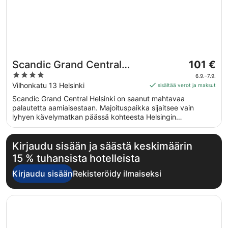
Hinta
Scandic Grand Central
101 €
on
4
Helsinki
6.9.–7.9.
101 €
out
Vilhonkatu 13 Helsinki
sisältää verot ja maksut
per
of
Scandic Grand Central Helsinki on saanut mahtavaa
yö
5
palautetta aamiaisestaan. Majoituspaikka sijaitsee vain
ajalle
lyhyen kävelymatkan päässä kohteesta Helsingin
6.9.
tuomiokirkko. Majoituspaikassa on saatavilla ilmainen Wi-Fi
viiva
yleisissä tiloissa, ravintola ja kuntokeskus. Tämän
7.9.
majoituspaikan tarjoamiin lemmikkipalveluihin kuuluvat
Kirjaudu sisään ja säästä keskimäärin
ruoka- ja vesikulhot ja hihnattomaan ulkoiluun tarkoitettu
15 % tuhansista hotelleista
alue.
Kirjaudu sisään
Rekisteröidy ilmaiseksi
Avautuu uuteen ikkunaan
VALO Hotel & Work Helsinki