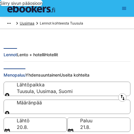
Siirry sivun pääosioon
Uusimaa
Lennot kohteesta Tuusula
Lennot
Lento + hotelli
Hotellit
Lennot kohteesta Tuusula
Menopaluu
Yhdensuuntainen
Useita kohteita
Lähtöpaikka
Tuusula, Uusimaa, Suomi
Lähtöpaikka
Määränpää
Määränpää
Lähtö
Paluu
20.8.
21.8.