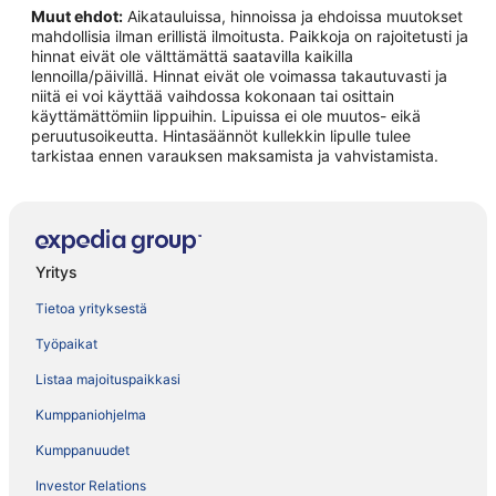
Muut ehdot:
Aikatauluissa, hinnoissa ja ehdoissa muutokset
mahdollisia ilman erillistä ilmoitusta. Paikkoja on rajoitetusti ja
hinnat eivät ole välttämättä saatavilla kaikilla
lennoilla/päivillä. Hinnat eivät ole voimassa takautuvasti ja
niitä ei voi käyttää vaihdossa kokonaan tai osittain
käyttämättömiin lippuihin. Lipuissa ei ole muutos- eikä
peruutusoikeutta. Hintasäännöt kullekkin lipulle tulee
tarkistaa ennen varauksen maksamista ja vahvistamista.
Yritys
Tietoa yrityksestä
Työpaikat
Listaa majoituspaikkasi
Kumppaniohjelma
Kumppanuudet
Investor Relations