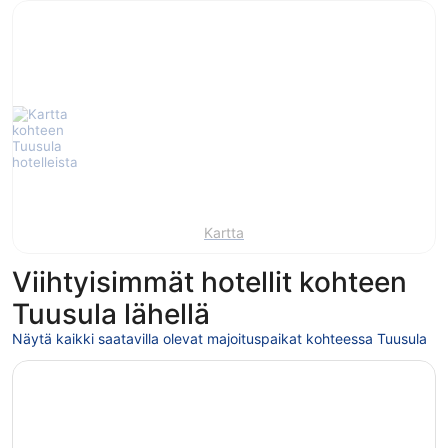
Kartta
Viihtyisimmät hotellit kohteen
Tuusula lähellä
Näytä kaikki saatavilla olevat majoituspaikat kohteessa Tuusula
Avautuu uuteen ikkunaan
Clarion Hotel Helsinki Airport