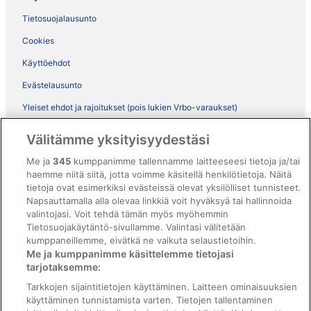
Tietosuojalausunto
Cookies
Käyttöehdot
Evästelausunto
Yleiset ehdot ja rajoitukset (pois lukien Vrbo-varaukset)
Vrbon sopimusehdot
Välitämme yksityisyydestäsi
Saavutettavuus
Me ja
345
kumppanimme tallennamme laitteeseesi tietoja ja/tai
ebookers BONUS+ -ohjelman ehdot
haemme niitä siitä, jotta voimme käsitellä henkilötietoja. Näitä
tietoja ovat esimerkiksi evästeissä olevat yksilölliset tunnisteet.
Oikeudelliset tiedot / ota meihin yhteyttä
Napsauttamalla alla olevaa linkkiä voit hyväksyä tai hallinnoida
valintojasi. Voit tehdä tämän myös myöhemmin
Sisältövaatimukset ja ilmoituksen tekeminen sisällöstä
Tietosuojakäytäntö-sivullamme. Valintasi välitetään
kumppaneillemme, eivätkä ne vaikuta selaustietoihin.
Tuki
Me ja kumppanimme käsittelemme tietojasi
tarjotaksemme:
Ota yhteyttä
Tarkkojen sijaintitietojen käyttäminen. Laitteen ominaisuuksien
Varauksen muuttaminen tai peruuttaminen
käyttäminen tunnistamista varten. Tietojen tallentaminen