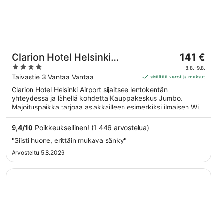
Hinta
Clarion Hotel Helsinki
141 €
on
4
Airport
8.8.–9.8.
141 €
out
Taivastie 3 Vantaa Vantaa
sisältää verot ja maksut
per
of
Clarion Hotel Helsinki Airport sijaitsee lentokentän
yö
5
yhteydessä ja lähellä kohdetta Kauppakeskus Jumbo.
ajalle
Majoituspaikka tarjoaa asiakkailleen esimerkiksi ilmaisen Wi-
8.8.
Fi-yhteyden yleisissä tiloissa sekä ravintolan ja kuntosalin.
viiva
Tämän majoituspaikan tarjoamiin lemmikkipalveluihin kuuluu
9,4
/
10
Poikkeuksellinen! (1 446 arvostelua)
9.8.
ruoka- ja vesikulhot.
"Siisti huone, erittäin mukava sänky"
Arvosteltu 5.8.2026
Avautuu uuteen ikkunaan
Clarion Hotel Helsinki