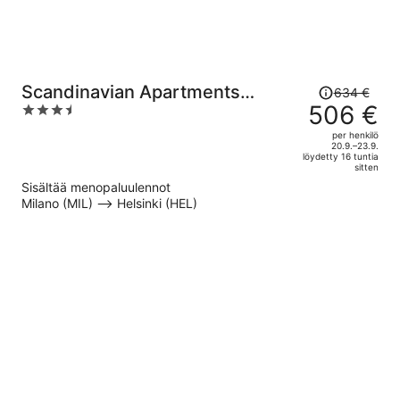
Hinta
Scandinavian Apartments
634 €
oli
506 €
3.5
Fredrikinkatu
634 €,
out
per henkilö
hinta
of
20.9.–23.9.
löydetty 16 tuntia
on
5
sitten
nyt
Sisältää menopaluulennot
506 €
Milano (MIL) –> Helsinki (HEL)
per
henkilö