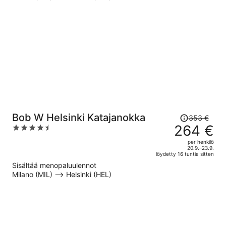
per
henkilö
Hinta
Bob W Helsinki Katajanokka
353 €
oli
264 €
4.5
353 €,
out
per henkilö
hinta
of
20.9.–23.9.
löydetty 16 tuntia sitten
on
5
Sisältää menopaluulennot
nyt
Milano (MIL) –> Helsinki (HEL)
264 €
per
henkilö