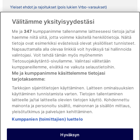
Yleiset ehdot ja rajoitukset (pois lukien Vrbo-varaukset)
Vrbon sopimusehdot
Välitämme yksityisyydestäsi
Saavutettavuus
Me ja
347
kumppanimme tallennamme laitteeseesi tietoja ja/tai
haemme niitä siitä, jotta voimme käsitellä henkilötietoja. Näitä
ebookers BONUS+ -ohjelman ehdot
tietoja ovat esimerkiksi evästeissä olevat yksilölliset tunnisteet.
Oikeudelliset tiedot / ota meihin yhteyttä
Napsauttamalla alla olevaa linkkiä voit hyväksyä tai hallinnoida
valintojasi. Voit tehdä tämän myös myöhemmin
Sisältövaatimukset ja ilmoituksen tekeminen sisällöstä
Tietosuojakäytäntö-sivullamme. Valintasi välitetään
kumppaneillemme, eivätkä ne vaikuta selaustietoihin.
Tuki
Me ja kumppanimme käsittelemme tietojasi
tarjotaksemme:
Ota yhteyttä
Tarkkojen sijaintitietojen käyttäminen. Laitteen ominaisuuksien
Varauksen muuttaminen tai peruuttaminen
käyttäminen tunnistamista varten. Tietojen tallentaminen
laitteelle ja/tai laitteella olevien tietojen käyttö. Kohdennettu
Varaa lento lentoyhtiön hyvityskupongeilla
mainonta ja personoitu sisältö, mainonnan ja sisällön mittaus,
yleisötutkimus ja palvelujen kehittäminen.
Hyvityksen hakeminen ja aikarajat
Kumppanien (toimittajien) luettelo
Hyväksyn