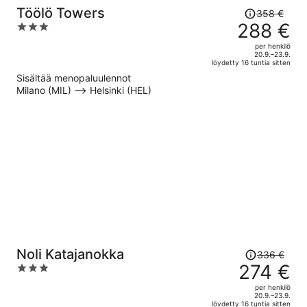
Hinta
Töölö Towers
358 €
oli
288 €
3
358 €,
out
per henkilö
hinta
of
20.9.–23.9.
löydetty 16 tuntia sitten
on
5
Sisältää menopaluulennot
nyt
Milano (MIL) –> Helsinki (HEL)
288 €
per
henkilö
Hinta
Noli Katajanokka
336 €
oli
274 €
3
336 €,
out
per henkilö
hinta
of
20.9.–23.9.
löydetty 16 tuntia sitten
on