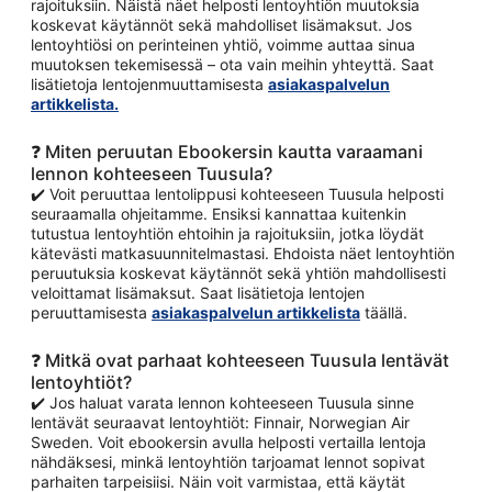
rajoituksiin. Näistä näet helposti lentoyhtiön muutoksia
koskevat käytännöt sekä mahdolliset lisämaksut. Jos
lentoyhtiösi on perinteinen yhtiö, voimme auttaa sinua
muutoksen tekemisessä – ota vain meihin yhteyttä. Saat
lisätietoja lentojenmuuttamisesta
asiakaspalvelun
artikkelista.
❓ Miten peruutan Ebookersin kautta varaamani
lennon kohteeseen Tuusula?
✔️ Voit peruuttaa lentolippusi kohteeseen Tuusula helposti
seuraamalla ohjeitamme. Ensiksi kannattaa kuitenkin
tutustua lentoyhtiön ehtoihin ja rajoituksiin, jotka löydät
kätevästi matkasuunnitelmastasi. Ehdoista näet lentoyhtiön
peruutuksia koskevat käytännöt sekä yhtiön mahdollisesti
veloittamat lisämaksut. Saat lisätietoja lentojen
peruuttamisesta
asiakaspalvelun artikkelista
täällä.
❓ Mitkä ovat parhaat kohteeseen Tuusula lentävät
lentoyhtiöt?
✔️ Jos haluat varata lennon kohteeseen Tuusula sinne
lentävät seuraavat lentoyhtiöt: Finnair, Norwegian Air
Sweden. Voit ebookersin avulla helposti vertailla lentoja
nähdäksesi, minkä lentoyhtiön tarjoamat lennot sopivat
parhaiten tarpeisiisi. Näin voit varmistaa, että käytät