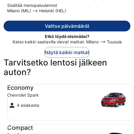
5
Sisältää menopaluulennot
nyt
Milano (MIL) –> Helsinki (HEL)
274 €
per
henkilö
Valitse päivämäärät
Etkö löydä etsimääsi?
Katso kaikki saatavilla olevat matkat: Milano –> Tuusula
Näytä kaikki matkat
Tarvitsetko lentosi jälkeen
auton?
Economy Chevrolet Spark
Economy
Chevrolet Spark
4 asiakasta
Compact Ford Focus
Compact