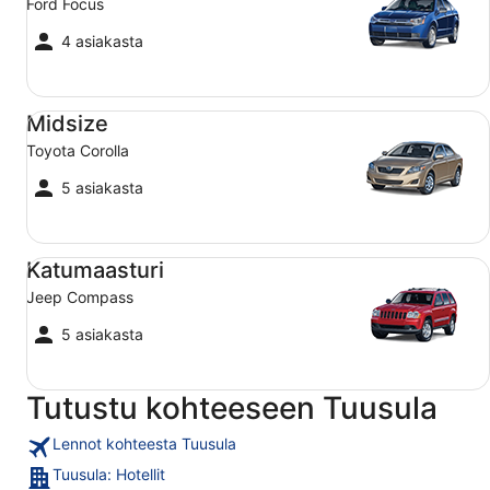
Ford Focus
4 asiakasta
Midsize Toyota Corolla
Midsize
Toyota Corolla
5 asiakasta
Katumaasturi Jeep Compass
Katumaasturi
Jeep Compass
5 asiakasta
Tutustu kohteeseen Tuusula
Lennot kohteesta Tuusula
Tuusula: Hotellit