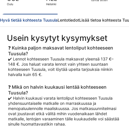
14
tuntia sitten
Oulu
Helsinki
tuntia
sitten
Hyvä tietää kohteesta Tuusula
Lentotiedot
Lisää tietoa kohteesta Tu
Usein kysytyt kysymykset
❓ Kuinka paljon maksavat lentoliput kohteeseen
Tuusula?
✔️ Lennot kohteeseen Tuusula maksavat yleensä 137 €–
148 €. Jos haluat varata lennot vain yhteen suuntaan
kohteeseen Tuusula, voit löytää upeita tarjouksia niinkin
halvalla kuin 65 €.
❓ Mikä on halvin kuukausi lentää kohteeseen
Tuusula?
✔️ Halvin kuukausi varata lentoliput kohteeseen Tuusula
yhdensuuntaiselle matkalle on marraskuussa ja
menopaluulennolle maaliskuussa. Jos matkasuunnitelmasi
ovat joustavat etkä välitä mihin vuodenaikaan lähdet
matkalle, lentojen varaaminen tälle kuukaudelle voi säästää
sinulle huomattavastikin rahaa.