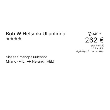
Hinta
Bob W Helsinki Ullanlinna
349 €
oli
262 €
4
349 €,
out
per henkilö
hinta
of
20.9.–23.9.
löydetty 16 tuntia sitten
on
5
Sisältää menopaluulennot
nyt
Milano (MIL) –> Helsinki (HEL)
262 €
per
henkilö