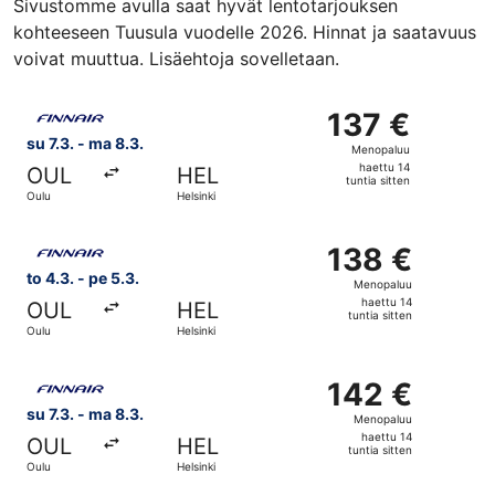
Sivustomme avulla saat hyvät lentotarjouksen
kohteeseen Tuusula vuodelle 2026. Hinnat ja saatavuus
voivat muuttua. Lisäehtoja sovelletaan.
Valitse lentoyhtiön Finnair lento, lähtö su 7.3. kohteesta 
137 €
137 €
Menopaluu,
su 7.3. - ma 8.3.
Menopaluu
haettu
haettu 14
OUL
HEL
14
tuntia sitten
Oulu
Helsinki
tuntia
sitten
Valitse lentoyhtiön Finnair lento, lähtö to 4.3. kohteesta 
138 €
138 €
Menopaluu,
to 4.3. - pe 5.3.
Menopaluu
haettu
haettu 14
OUL
HEL
14
tuntia sitten
Oulu
Helsinki
tuntia
sitten
Valitse lentoyhtiön Finnair lento, lähtö su 7.3. kohteesta 
142 €
142 €
Menopaluu,
su 7.3. - ma 8.3.
Menopaluu
haettu
haettu 14
OUL
HEL
14
tuntia sitten
Oulu
Helsinki
tuntia