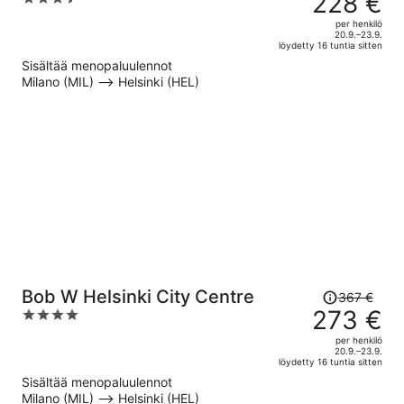
228 €
332 €,
out
per henkilö
hinta
of
20.9.–23.9.
löydetty 16 tuntia sitten
on
5
Sisältää menopaluulennot
nyt
Milano (MIL) –> Helsinki (HEL)
228 €
per
henkilö
Hinta
Bob W Helsinki City Centre
367 €
oli
273 €
4
367 €,
out
per henkilö
hinta
of
20.9.–23.9.
löydetty 16 tuntia sitten
on
5
Sisältää menopaluulennot
nyt
Milano (MIL) –> Helsinki (HEL)
273 €