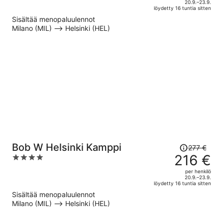
hinta
of
20.9.–23.9.
löydetty 16 tuntia sitten
on
5
Sisältää menopaluulennot
nyt
Milano (MIL) –> Helsinki (HEL)
238 €
per
henkilö
Hinta
Bob W Helsinki Kamppi
277 €
oli
216 €
4
277 €,
out
per henkilö
hinta
of
20.9.–23.9.
löydetty 16 tuntia sitten
on
5
Sisältää menopaluulennot
nyt
Milano (MIL) –> Helsinki (HEL)
216 €
per