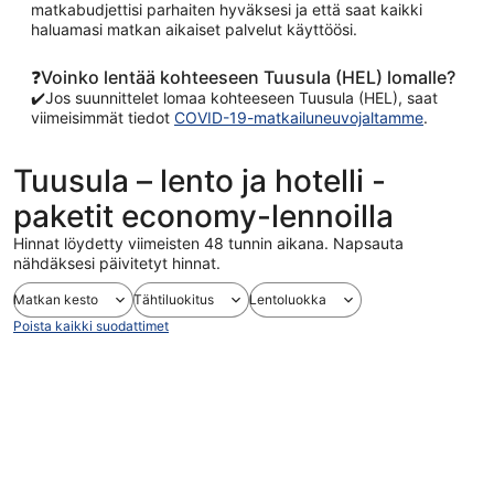
matkabudjettisi parhaiten hyväksesi ja että saat kaikki
haluamasi matkan aikaiset palvelut käyttöösi.
❓Voinko lentää kohteeseen Tuusula (HEL) lomalle?
✔️Jos suunnittelet lomaa kohteeseen Tuusula (HEL), saat
viimeisimmät tiedot
COVID-19-matkailuneuvojaltamme
.
Tuusula – lento ja hotelli -
paketit economy-lennoilla
Hinnat löydetty viimeisten 48 tunnin aikana. Napsauta
nähdäksesi päivitetyt hinnat.
Matkan kesto
Tähtiluokitus
Lentoluokka
Poista kaikki suodattimet