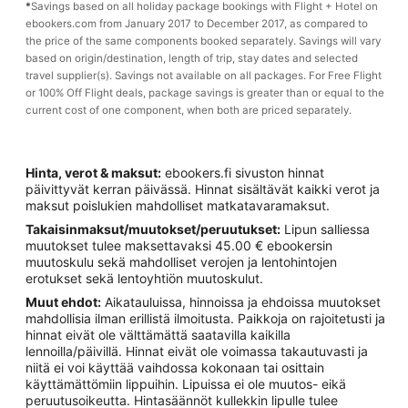
*
Savings based on all holiday package bookings with Flight + Hotel on
ebookers.com from January 2017 to December 2017, as compared to
the price of the same components booked separately. Savings will vary
based on origin/destination, length of trip, stay dates and selected
travel supplier(s). Savings not available on all packages. For Free Flight
or 100% Off Flight deals, package savings is greater than or equal to the
current cost of one component, when both are priced separately.
Hinta, verot & maksut:
ebookers.fi sivuston hinnat
päivittyvät kerran päivässä. Hinnat sisältävät kaikki verot ja
maksut poislukien mahdolliset matkatavaramaksut.
Takaisinmaksut/muutokset/peruutukset:
Lipun salliessa
muutokset tulee maksettavaksi 45.00 € ebookersin
muutoskulu sekä mahdolliset verojen ja lentohintojen
erotukset sekä lentoyhtiön muutoskulut.
Muut ehdot:
Aikatauluissa, hinnoissa ja ehdoissa muutokset
mahdollisia ilman erillistä ilmoitusta. Paikkoja on rajoitetusti ja
hinnat eivät ole välttämättä saatavilla kaikilla
lennoilla/päivillä. Hinnat eivät ole voimassa takautuvasti ja
niitä ei voi käyttää vaihdossa kokonaan tai osittain
käyttämättömiin lippuihin. Lipuissa ei ole muutos- eikä
peruutusoikeutta. Hintasäännöt kullekkin lipulle tulee