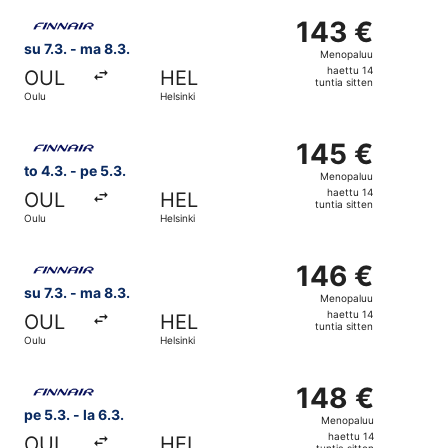
sitten
Valitse lentoyhtiön Finnair lento, lähtö su 7.3. kohteesta 
143 €
143 €
Menopaluu,
su 7.3. - ma 8.3.
Menopaluu
haettu
haettu 14
OUL
HEL
14
tuntia sitten
Oulu
Helsinki
tuntia
sitten
Valitse lentoyhtiön Finnair lento, lähtö to 4.3. kohteesta 
145 €
145 €
Menopaluu,
to 4.3. - pe 5.3.
Menopaluu
haettu
haettu 14
OUL
HEL
14
tuntia sitten
Oulu
Helsinki
tuntia
sitten
Valitse lentoyhtiön Finnair lento, lähtö su 7.3. kohteesta 
146 €
146 €
Menopaluu,
su 7.3. - ma 8.3.
Menopaluu
haettu
haettu 14
OUL
HEL
14
tuntia sitten
Oulu
Helsinki
tuntia
sitten
Valitse lentoyhtiön Finnair lento, lähtö pe 5.3. kohteesta O
148 €
148 €
Menopaluu,
pe 5.3. - la 6.3.
Menopaluu
haettu
haettu 14
OUL
HEL