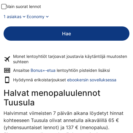
Vain suorat lennot
1 asiakas
Economy
Hae
Monet lentoyhtiöt tarjoavat
joustavia käytäntöjä
muutosten
suhteen
Ansaitse
Bonus+-etua
lentoyhtiön pisteiden lisäksi
Hyödynnä erikoistarjoukset
ebookersin sovelluksessa
Halvat menopaluulennot
Tuusula
Halvimmat viimeisten 7 päivän aikana löydetyt hinnat
kohteeseen Tuusula olivat annetulla aikavälillä 65 €
(yhdensuuntaiset lennot) ja 137 € (menopaluu).