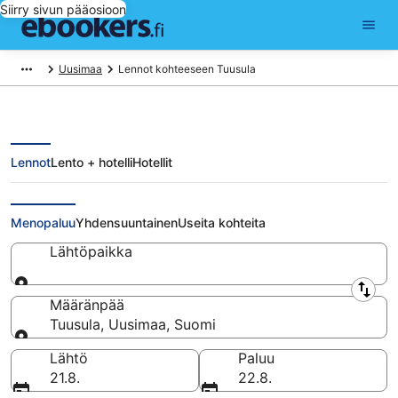
Siirry sivun pääosioon
Uusimaa
Lennot kohteeseen Tuusula
Lennot
Lento + hotelli
Hotellit
Halvat lennot Tuusula
Menopaluu
Yhdensuuntainen
Useita kohteita
Lähtöpaikka
Lähtöpaikka
Määränpää
Tuusula, Uusimaa, Suomi
Määränpää
Lähtö
Paluu
21.8.
22.8.