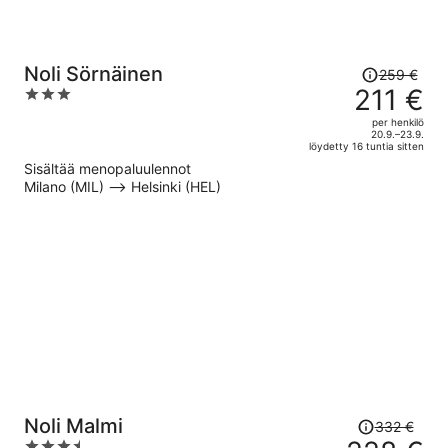
Hinta
Noli Sörnäinen
259 €
oli
211 €
3
259 €,
out
per henkilö
hinta
of
20.9.–23.9.
löydetty 16 tuntia sitten
on
5
Sisältää menopaluulennot
nyt
Milano (MIL) –> Helsinki (HEL)
211 €
per
henkilö
Hinta
Noli Malmi
332 €
oli
3.5