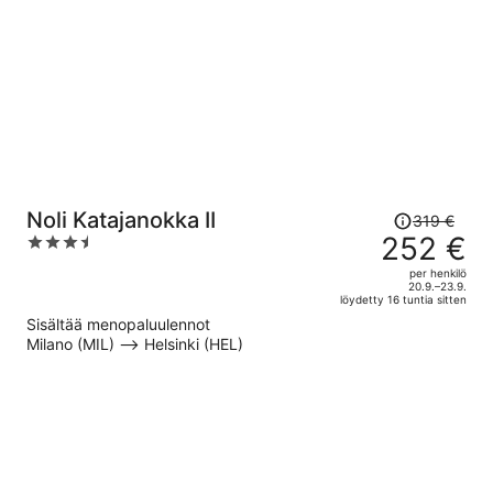
henkilö
Hinta
Noli Katajanokka II
319 €
oli
252 €
3.5
319 €,
out
per henkilö
hinta
of
20.9.–23.9.
löydetty 16 tuntia sitten
on
5
Sisältää menopaluulennot
nyt
Milano (MIL) –> Helsinki (HEL)
252 €
per
henkilö