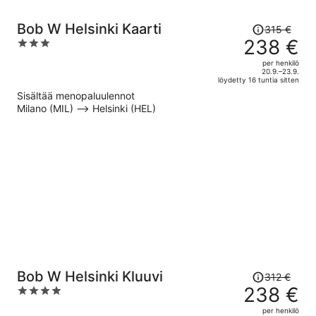
Hinta
Bob W Helsinki Kaarti
315 €
oli
238 €
3
315 €,
out
per henkilö
hinta
of
20.9.–23.9.
löydetty 16 tuntia sitten
on
5
Sisältää menopaluulennot
nyt
Milano (MIL) –> Helsinki (HEL)
238 €
per
henkilö
Hinta
Bob W Helsinki Kluuvi
312 €
oli
238 €
4
312 €,
out
per henkilö