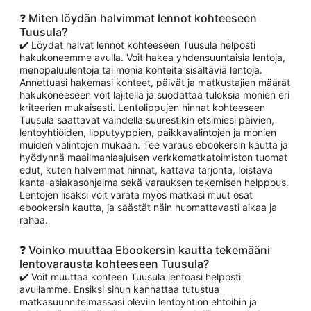
❓ Miten löydän halvimmat lennot kohteeseen
Tuusula?
✔️ Löydät halvat lennot kohteeseen Tuusula helposti
hakukoneemme avulla. Voit hakea yhdensuuntaisia lentoja,
menopaluulentoja tai monia kohteita sisältäviä lentoja.
Annettuasi hakemasi kohteet, päivät ja matkustajien määrät
hakukoneeseen voit lajitella ja suodattaa tuloksia monien eri
kriteerien mukaisesti. Lentolippujen hinnat kohteeseen
Tuusula saattavat vaihdella suurestikin etsimiesi päivien,
lentoyhtiöiden, lipputyyppien, paikkavalintojen ja monien
muiden valintojen mukaan. Tee varaus ebookersin kautta ja
hyödynnä maailmanlaajuisen verkkomatkatoimiston tuomat
edut, kuten halvemmat hinnat, kattava tarjonta, loistava
kanta-asiakasohjelma sekä varauksen tekemisen helppous.
Lentojen lisäksi voit varata myös matkasi muut osat
ebookersin kautta, ja säästät näin huomattavasti aikaa ja
rahaa.
❓ Voinko muuttaa Ebookersin kautta tekemääni
lentovarausta kohteeseen Tuusula?
✔️ Voit muuttaa kohteen Tuusula lentoasi helposti
avullamme. Ensiksi sinun kannattaa tutustua
matkasuunnitelmassasi oleviin lentoyhtiön ehtoihin ja