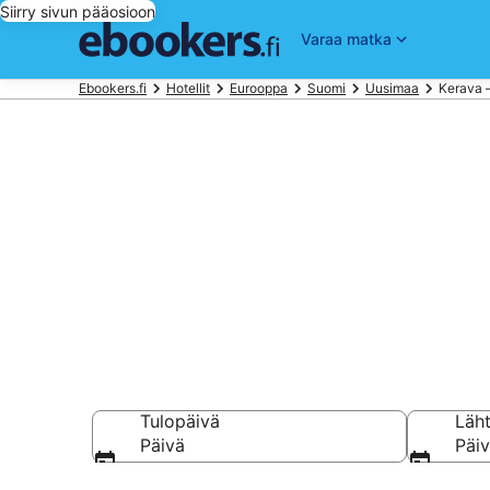
Siirry sivun pääosioon
Varaa matka
Ebookers.fi
Hotellit
Eurooppa
Suomi
Uusimaa
Kerava –
Hotellit Kera
Vertaa 895 halpaa 
Tulopäivä
Läh
Päivä
Päi