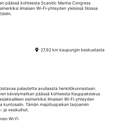
tkan päässä kohteesta Scandic Marina Congress
imerkiksi ilmaisen Wi-Fi-yhteyden yleisissä tiloissa
/delin.
27,92 km kaupungin keskustasta
loistavaa palautetta avuliaasta henkilökunnastaan.
lyhyen kävelymatkan päässä kohteesta Kauppakeskus
siakkailleen esimerkiksi ilmaisen Wi-Fi-yhteyden
n ja kuntosalin. Tämän majoituspaikan tarjoamiin
- ja vesikulhot.
inen Wi-Fi