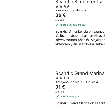
Scandic Simonkenttä
4
Simonkatu 9 Helsinki
out
Hinta
86 €
of
on
5
6.9.–7.9.
86 €
sisältää verot ja maksut
per
Scandic Simonkenttä on saanut m
yö
sijaitsee ostoskeskuksen yhtey
kävelymatkan päässä. Majoituspai
yhteyden yleisissä tiloissa sekä r
Scandic Grand Marina
4
Katajanokanlaituri 7 Helsinki
out
Hinta
91 €
of
on
5
6.9.–7.9.
91 €
sisältää verot ja maksut
per
Scandic Grand Marina on saanut