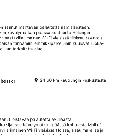
on saanut mahtavaa palautetta aamiaisestaan.
yhyen kävelymatkan päässä kohteesta Helsingin
saatavilla ilmainen Wi-Fi yleisissä tiloissa, ravintola
aikan tarjoamiin lemmikkipalveluihin kuuluvat ruoka-
oiluun tarkoitettu alue.
sinki
24,68 km kaupungin keskustasta
anut loistavaa palautetta avuliaasta
ka sijaitsee kävelymatkan päässä kohteesta Mall of
illa ilmainen Wi-Fi yleisissä tiloissa, sisäuima-allas ja