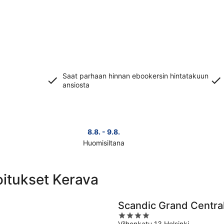
Saat parhaan hinnan ebookersin hintatakuun
ansiosta
8.8. - 9.8.
Huomisiltana
Tarkista
Tark
kohteen
koh
Kerava
Ker
oitukset Kerava
hinnat
hin
huomisillaksi
täks
eli
vii
Scandic Grand Central
8.8.
eli
4
-
7.8.
Vilhonkatu 13 Helsinki