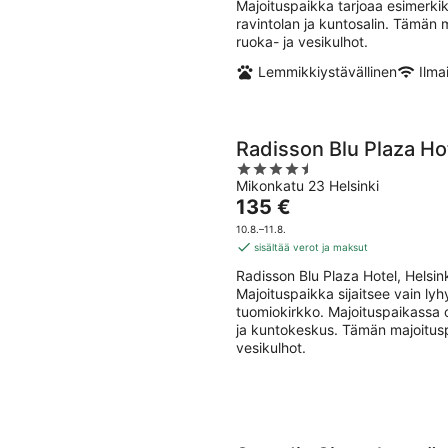
Majoituspaikka tarjoaa esimerkiks
ravintolan ja kuntosalin. Tämän 
ruoka- ja vesikulhot.
Lemmikkiystävällinen
Ilma
Radisson Blu Plaza Hot
4.5
Mikonkatu 23 Helsinki
out
Hinta
135 €
of
on
5
10.8.–11.8.
135 €
sisältää verot ja maksut
per
Radisson Blu Plaza Hotel, Helsi
yö
Majoituspaikka sijaitsee vain l
tuomiokirkko. Majoituspaikassa on 
ja kuntokeskus. Tämän majoitusp
vesikulhot.