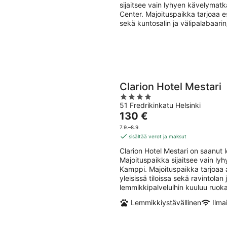
yö
sijaitsee vain lyhyen kävelyma
Center. Majoituspaikka tarjoaa es
sekä kuntosalin ja välipalabaarin
Clarion Hotel Mestari
4
51 Fredrikinkatu Helsinki
out
Hinta
130 €
of
on
5
7.9.–8.9.
130 €
sisältää verot ja maksut
per
Clarion Hotel Mestari on saanut 
yö
Majoituspaikka sijaitsee vain 
Kamppi. Majoituspaikka tarjoaa a
yleisissä tiloissa sekä ravintola
lemmikkipalveluihin kuuluu ruoka
Lemmikkiystävällinen
Ilma