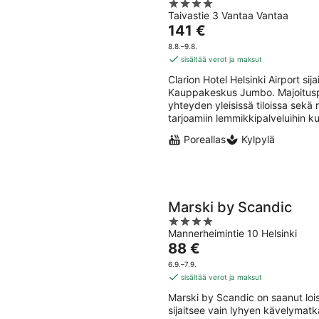
4
Taivastie 3 Vantaa Vantaa
out
Hinta
141 €
of
on
5
8.8.–9.8.
141 €
sisältää verot ja maksut
per
Clarion Hotel Helsinki Airport si
yö
Kauppakeskus Jumbo. Majoituspai
yhteyden yleisissä tiloissa sekä
tarjoamiin lemmikkipalveluihin ku
Poreallas
Kylpylä
Marski by Scandic
4
Mannerheimintie 10 Helsinki
out
Hinta
88 €
of
on
5
6.9.–7.9.
88 €
sisältää verot ja maksut
per
Marski by Scandic on saanut lois
yö
sijaitsee vain lyhyen kävelymat