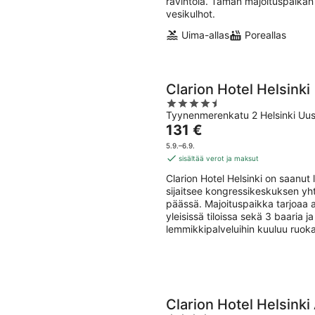
ravintola. Tämän majoituspaikan 
vesikulhot.
Uima-allas
Poreallas
Clarion Hotel Helsinki
4.5
Tyynenmerenkatu 2 Helsinki Uu
out
Hinta
131 €
of
on
5
5.9.–6.9.
131 €
sisältää verot ja maksut
per
Clarion Hotel Helsinki on saanut
yö
sijaitsee kongressikeskuksen y
päässä. Majoituspaikka tarjoaa a
yleisissä tiloissa sekä 3 baaria 
lemmikkipalveluihin kuuluu ruoka
Clarion Hotel Helsinki