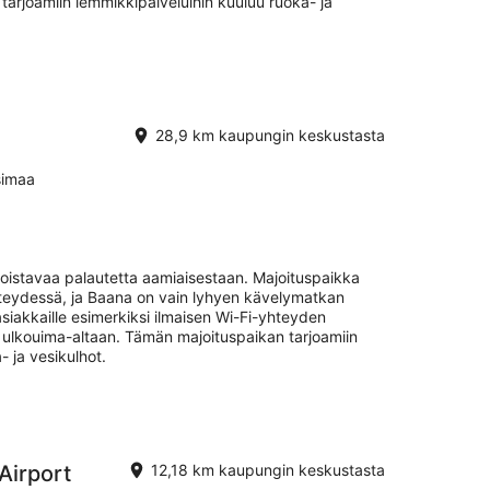
tarjoamiin lemmikkipalveluihin kuuluu ruoka- ja
28,9 km kaupungin keskustasta
simaa
 loistavaa palautetta aamiaisestaan. Majoituspaikka
hteydessä, ja Baana on vain lyhyen kävelymatkan
siakkaille esimerkiksi ilmaisen Wi-Fi-yhteyden
ja ulkouima-altaan. Tämän majoituspaikan tarjoamiin
- ja vesikulhot.
 Airport
12,18 km kaupungin keskustasta