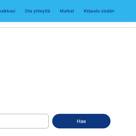
paikkasi
Ota yhteyttä
Matkat
Kirjaudu sisään
 alkaen 74 €
Hae