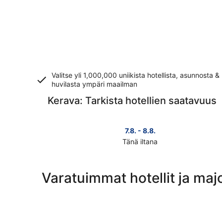
Valitse yli 1,000,000 uniikista hotellista, asunnosta &
huvilasta ympäri maailman
Kerava: Tarkista hotellien saatavuus
7.8. - 8.8.
Tänä iltana
Tarkista
kohteen
Kerava
Varatuimmat hotellit ja maj
hinnat
täksi
illaksi
eli
7.8.