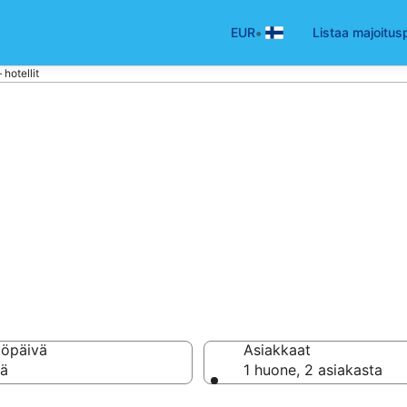
•
EUR
Listaa majoitus
 hotellit
va
hotellia ja majoitusta
töpäivä
Asiakkaat
vä
1 huone, 2 asiakasta