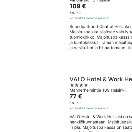
out
9.8.
-
Hinta
109 €
of
9.8.
on
5
6.9.–7.9.
109 €
sisältää verot ja maksut
per
Scandic Grand Central Helsinki 
yö
Majoituspaikka sijaitsee vain l
tuomiokirkko. Majoituspaikassa on 
ja kuntokeskus. Tämän majoitusp
ja vesikulhot ja hihnattomaan ulk
VALO Hotel & Work Hel
4
Mannerheimintie 109 Helsinki
out
Hinta
77 €
of
on
5
6.9.–7.9.
77 €
sisältää verot ja maksut
per
VALO Hotel & Work Helsinki on sa
yö
henkilökunnastaan. Majoituspaik
Tripla. Majoituspaikassa on saatav