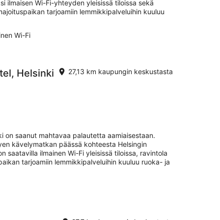
i ilmaisen Wi-Fi-yhteyden yleisissä tiloissa sekä
majoituspaikan tarjoamiin lemmikkipalveluihin kuuluu
inen Wi-Fi
el, Helsinki
27,13 km kaupungin keskustasta
nki on saanut mahtavaa palautetta aamiaisestaan.
yhyen kävelymatkan päässä kohteesta Helsingin
saatavilla ilmainen Wi-Fi yleisissä tiloissa, ravintola
aikan tarjoamiin lemmikkipalveluihin kuuluu ruoka- ja