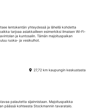
jaitsee lentokentän yhteydessä ja lähellä kohdetta
kka tarjoaa asiakkailleen esimerkiksi ilmaisen Wi-Fi-
 ravintolan ja kuntosalin. Tämän majoituspaikan
uluu ruoka- ja vesikulhot.
27,72 km kaupungin keskustasta
tavaa palautetta sijainnistaan. Majoituspaikka
kan päässä kohteesta Stockmannin tavaratalo.