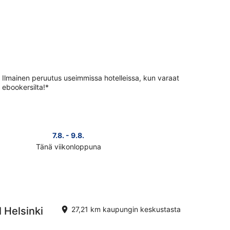
Ilmainen peruutus useimmissa hotelleissa, kun varaat
ebookersilta!*
7.8. - 9.8.
Tänä viikonloppuna
ista
teen
ava
nat
i
konlopuksi
 Helsinki
27,21 km kaupungin keskustasta