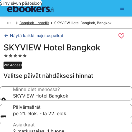
Siirry sivun pääosioon
Bangkok – hotellit
SKYVIEW Hotel Bangkok, Bangkok
Näytä kaikki majoituspaikat
SKYVIEW Hotel Bangkok
5.0
tähden
VIP Access
majoituspaikka
Valitse päivät nähdäksesi hinnat
Minne olet menossa?
SKYVIEW Hotel Bangkok
Päivämäärät
pe 21. elok. - la 22. elok.
Asiakkaat
2 matkustajaa, 1 huone