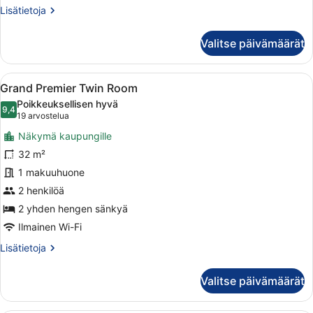
Lisätietoja
Lisätietoja
huoneesta
SkyView
Valitse päivämäärät
Grand
Suites
Avaa
Hotellihuone, jossa on kaksi sänkyä
10
Grand Premier Twin Room
kaikki
Poikkeuksellisen hyvä
huonetyypin
9,4
9,4 kautta 10
(19
19 arvostelua
Grand
arvostelua)
Näkymä kaupungille
Premier
32 m²
Twin
1 makuuhuone
Room
kuvat
2 henkilöä
2 yhden hengen sänkyä
Ilmainen Wi-Fi
Lisätietoja
Lisätietoja
huoneesta
Grand
Valitse päivämäärät
Premier
Twin
Room