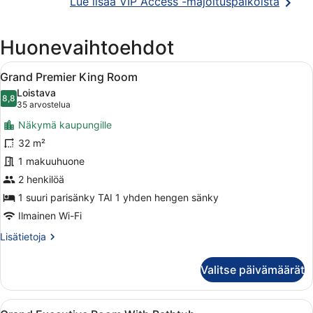
Avaut
Lue lisää VIP Access -majoituspaikoista
uutee
ikkun
Huonevaihtoehdot
Avaa
Hotellihuone, jossa on sänky, matk
23
Grand Premier King Room
kaikki
Loistava
huonetyypin
8,8
8,8 kautta 10
(35
35 arvostelua
Grand
arvostelua)
Näkymä kaupungille
Premier
32 m²
King
1 makuuhuone
Room
kuvat
2 henkilöä
1 suuri parisänky TAI 1 yhden hengen sänky
Ilmainen Wi-Fi
Lisätietoja
Lisätietoja
huoneesta
Grand
Valitse päivämäärät
Premier
King
Room
Avaa
Moderni hotellihuone, jossa on suur
21