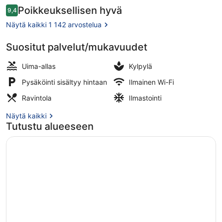
Arvostelut
Poikkeuksellisen hyvä
9,4
9,4 kautta 10.
Näytä kaikki 1 142 arvostelua
Suositut palvelut/mukavuudet
Ulkouima-allas, aurinkovarjoja, aur
Uima-allas
Kylpylä
Pysäköinti sisältyy hintaan
Ilmainen Wi-Fi
Ravintola
Ilmastointi
Näytä kaikki
Tutustu alueeseen