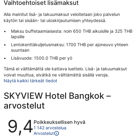
Vaihtoehtoiset lisämaksut
Alla mainitut lisä- ja takuumaksut veloitetaan joko palvelun
käytön tai sisään- tai uloskirjautumisen yhteydessä.
Maksu buffetaamiaisesta: noin 650 THB aikuisille ja 325 THB
lapsille
Lentokenttäkuljetusmaksu: 1700 THB per ajoneuvo yhteen
suuntaan
Lisävuode: 1500.0 THB per yö
Tämä ei välttämättä ole kattava luettelo. Lisä- ja takuumaksut
voivat muuttua, eivätkä ne välttämättä sisällä veroja.
Näytä kaikki tärkeät tiedot
SKYVIEW Hotel Bangkok –
arvostelut
Arvostelut
9,4
Poikkeuksellisen hyvä
1 142 arvostelua
Arvostelut