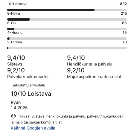
Arvosana
10–Loistava
832
10
Arvosana
8–Hyvä
215
-
8
Loistava.
Arvosana
6–OK
66
-
832
6
Hyvä.
Arvosana
4–Huono
19
kautta
-
215
4
1142
OK.
Arvosana
2–Hirveä
10
kautta
-
arvostelua
66
2
1142
Huono.
kautta
-
arvostelua
19
9,4/10
9,4/10
1142
Hirveä.
kautta
Siisteys
Henkilökunta ja palvelu
arvostelua
10
1142
9,2/10
9,2/10
kautta
arvostelua
Palvelut/mukavuudet
Majoituspaikan kunto ja tilat
1142
Arvostelut
arvostelua
Tarkistettu arvostelu
10/10 Loistava
Ryan
1.4.2026
Hyvää: Siisteys, henkilökunta ja palvelu, palvelut/mukavuudet
ja majoituspaikan kunto ja tilat
Käännä Googlen avulla