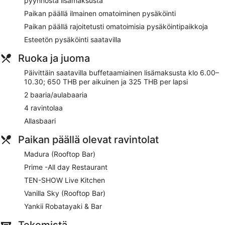
pyynnöstä lisämaksusta
Ilmainen omatoiminen pysäköinti
Paikan päällä ilmainen omatoiminen pysäköinti
Jos kansainvälinen keittiö on sydäntäsi lähellä, ota
Paikan päällä rajoitetusti omatoimisia pysäköintipaikkoja
suunnaksesi Prime -All day Restaurant, joka on yksi
majoituspaikan 4 ravintolasta ja 2 baarista
Esteetön pysäköinti saatavilla
Buffetaamiainen saatavilla päivittäin lisämaksusta
Ruoka ja juoma
Voit käydä uimassa majoituspaikan ulkouima-altaassa
Päivittäin saatavilla buffetaamiainen lisämaksusta klo 6.00–
Majoituspaikan tarjoamiin palveluihin sisältyvät
10.30; 650 THB per aikuinen ja 325 THB per lapsi
kuivapesula-/pesulapalvelut, concierge ja kiertoajelu- tai
2 baaria/aulabaaria
lippupalvelu
4 ravintolaa
Majoituspaikan alueella on tarjolla ympäri vuorokauden
auki oleva kuntosali
Allasbaari
Asiakkaat ovat antaneet paljon hyvää palautetta
Paikan päällä olevat ravintolat
majoituspaikan avuliaasta henkilökunnasta ja siisteistä
huoneista
Madura (Rooftop Bar)
Sijaitsee kivenheiton päässä kohteesta Emporiumin
Prime -All day Restaurant
ostoskeskus ja 5 minuutin kävelymatkan päässä
kohteesta Benjasirin puisto
TEN-SHOW Live Kitchen
Lentokenttäkuljetukset saatavilla maksusta
Vanilla Sky (Rooftop Bar)
Yankii Robatayaki & Bar
SKYVIEW Hotel Bangkok tarjoaa asiakkaidensa käyttöön
ulkouima-altaan ja ympäri vuorokauden auki olevan
Tekemistä