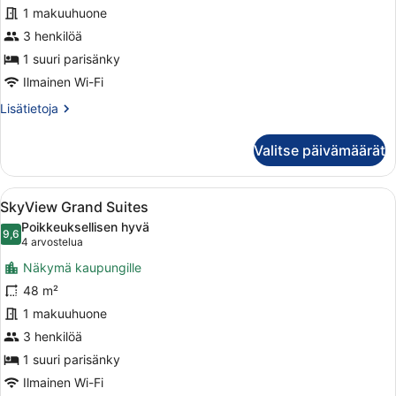
1 makuuhuone
kuvat
3 henkilöä
1 suuri parisänky
Ilmainen Wi-Fi
Lisätietoja
Lisätietoja
huoneesta
Sky
Valitse päivämäärät
Executive
suite
Avaa
Moderni hotellihuone, jossa on sohv
12
SkyView Grand Suites
kaikki
Poikkeuksellisen hyvä
huonetyypin
9,6
9,6 kautta 10
(4
4 arvostelua
SkyView
arvostelua)
Näkymä kaupungille
Grand
48 m²
Suites
1 makuuhuone
kuvat
3 henkilöä
1 suuri parisänky
Ilmainen Wi-Fi