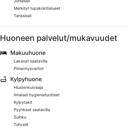
Juhlasali
Merkityt tupakointialueet
Tanssisali
Huoneen palvelut/mukavuudet
Makuuhuone
Lakanat saatavilla
Pimennysverhot
Kylpyhuone
Hiustenkuivaaja
Ilmaiset hygieniatuotteet
Kylpytakit
Pyyhkeet saatavilla
Suihku
Tohvelit