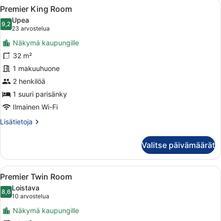
Avaa
Kaksi valkoisiin kaapuihin pukeutun
13
Premier King Room
kaikki
Upea
huonetyypin
9,2
9,2 kautta 10
(23
23 arvostelua
Premier
arvostelua)
Näkymä kaupungille
King
32 m²
Room
1 makuuhuone
kuvat
2 henkilöä
1 suuri parisänky
Ilmainen Wi-Fi
Lisätietoja
Lisätietoja
huoneesta
Premier
Valitse päivämäärät
King
Room
Avaa
Hotellihuone, jossa on kaksi sänkyä,
8
Premier Twin Room
kaikki
Loistava
huonetyypin
8,6
8,6 kautta 10
(10
10 arvostelua
Premier
arvostelua)
Näkymä kaupungille
Twin