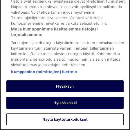
tietoja ovat esimerkiksi evästeissä olevat yksilölliset tunnisteet.
Napsauttamalla alla olevaa linkkiä voit hyväksyä tai hallinnoida
0
valintojasi. Voit tehdä tämän myös myöhemmin
Tietosuojakäytäntö-sivullamme. Valintasi välitetään
Tarkistettu arvostelu
kumppaneillemme, eivätkä ne vaikuta selaustietoihin.
Me ja kumppanimme käsittelemme tietojasi
10/10 Loistava
tarjotaksemme:
christopher
Tarkkojen sijaintitietojen käyttäminen. Laitteen ominaisuuksien
7.5.2026
käyttäminen tunnistamista varten. Tietojen tallentaminen
Hyvää: Henkilökunta ja palvelu, palvelut/mukavuudet ja
laitteelle ja/tai laitteella olevien tietojen käyttö. Kohdennettu
majoituspaikan kunto ja tilat
mainonta ja personoitu sisältö, mainonnan ja sisällön mittaus,
Käännä Googlen avulla
yleisötutkimus ja palvelujen kehittäminen.
Kumppanien (toimittajien) luettelo
Everything was excellent
Yöpyi 6 yötä toukokuussa 2026
Hyväksyn
0
Tarkistettu arvostelu
Hylkää kaikki
10/10 Loistava
Danny
Näytä käyttötarkoitukset
6.5.2026