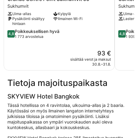
Centre
Hotel
Sukhumvit
Sukhumvi
Point
Bangkok
Uima-allas
Kylpylä
Uima-al
Sukhumvit
Sukhumvi
Pysäköinti sisältyy
Ilmainen Wi-Fi
Lastenal
55
Sukhumvi
hintaan
Sukhumvit
4.8
4.8
Poikkeuksellisen hyvä
Poikk
4,8
4,8
kautta
kautta
1 773 arvostelua
1 939 
5,
5,
Poikkeuksellisen
Poikkeuks
Hinta
93 €
hyvä,
hyvä,
on
1 773
1 939
sisältää verot ja maksut
93 €
arvostelua
arvostelu
30.8.–31.8.
Tietoja majoituspaikasta
SKYVIEW Hotel Bangkok
Tässä hotellissa on 4 ravintolaa, ulkouima-allas ja 2 baaria.
Käytössäsi on myös ilmainen langaton internetyhteys
julkisissa tiloissa ja omatoiminen pysäköinti. Lisäksi
majoituspaikassa on ympäri vuorokauden auki oleva
kuntokeskus, allasbaari ja kokouskeskus.
SKYVIEW Hotel Bangkok tarjoaa 285 ilmastoitua huonetta,