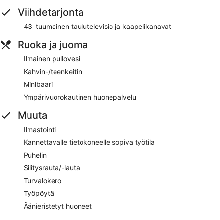
Viihdetarjonta
43–tuumainen taulutelevisio ja kaapelikanavat
Ruoka ja juoma
Ilmainen pullovesi
Kahvin-/teenkeitin
Minibaari
Ympärivuorokautinen huonepalvelu
Muuta
Ilmastointi
Kannettavalle tietokoneelle sopiva työtila
Puhelin
Silitysrauta/-lauta
Turvalokero
Työpöytä
Äänieristetyt huoneet