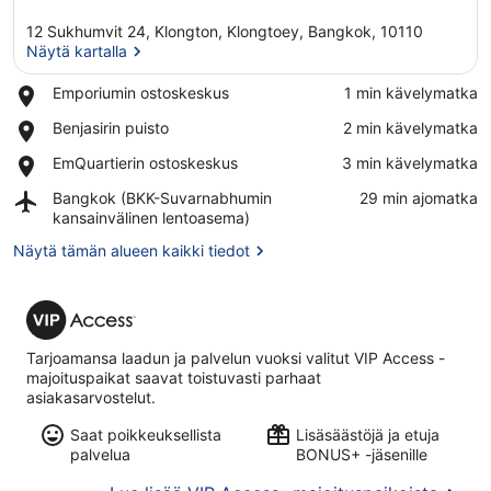
12 Sukhumvit 24, Klongton, Klongtoey, Bangkok, 10110
Näytä kartalla
Place,
Emporiumin ostoskeskus
‪1 min kävelymatka‬
Emporiumin
Näytä kartalla
Place,
Benjasirin puisto
‪2 min kävelymatka‬
ostoskeskus
Benjasirin
Place,
EmQuartierin ostoskeskus
‪3 min kävelymatka‬
puisto
EmQuartierin
Airport,
Bangkok (BKK-Suvarnabhumin
‪29 min ajomatka‬
ostoskeskus
Bangkok
kansainvälinen lentoasema)
(BKK-
Näytä tämän alueen kaikki tiedot
Suvarnabhumin
kansainvälinen
lentoasema)
VIP
Access
Tarjoamansa laadun ja palvelun vuoksi valitut VIP Access -
majoituspaikat saavat toistuvasti parhaat
asiakasarvostelut.
Saat poikkeuksellista
Lisäsäästöjä ja etuja
palvelua
BONUS+ -jäsenille