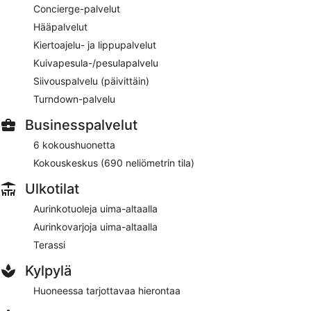
tarjoilee illallisen. Varaus on pakollinen. Auki joka päivä
Concierge-palvelut
TEN-SHOW Live Kitchen
– ravintola, jonka erikoisuutena on
Hääpalvelut
japanilainen keittiö. Ravintola tarjoilee vain illallisen. Varaus on
Kiertoajelu- ja lippupalvelut
pakollinen. Auki joka päivä
Kuivapesula-/pesulapalvelu
Yankii Robatayaki & Bar
– sushibaari, jonka erikoisuutena on
Siivouspalvelu (päivittäin)
japanilainen keittiö. Ravintola tarjoilee vain illallisen. Varaus on
Turndown-palvelu
pakollinen. Auki joka päivä
Businesspalvelut
Ympärivuorokautinen huonepalvelu on käytettävissä.
6 kokoushuonetta
Kokouskeskus (690 neliömetrin tila)
Ulkotilat
Aurinkotuoleja uima-altaalla
Aurinkovarjoja uima-altaalla
Terassi
Kylpylä
Huoneessa tarjottavaa hierontaa