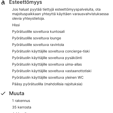
Esteettömyys
Jos haluat pyytää tiettyjä esteettömyyspalveluita, ota
majoituspaikkaan yhteyttä käyttäen varausvahvistuksessa
olevia yhteystietoja.
Hissi
Pyörätuolille soveltuva kuntosali
Pyörätuolille soveltuva lounge
Pyörätuolille soveltuva ravintola
Pyörätuolin käyttäjille soveltuva concierge-tiski
Pyörätuolin käyttäjille soveltuva pysäköinti
Pyörätuolin käyttäjille soveltuva uima-allas
Pyörätuolin käyttäjille soveltuva vastaanottotiski
Pyörätuolin käyttäjille soveltuva yleinen WC
Pääsy pyörätuolilla (mahdollisia rajoituksia)
Muuta
1 rakennus
35 kerrosta