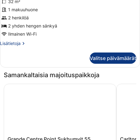
32 m²
Room
1 makuuhuone
kuvat
2 henkilöä
2 yhden hengen sänkyä
Ilmainen Wi-Fi
Lisätietoja
Lisätietoja
huoneesta
Premier
Valitse päivämäärät
Twin
Room
Samankaltaisia majoituspaikkoja
Grande Centre Point Sukhumvit 55
Carlton H
Grande
Carlton
Grande Centre Point Sukhumvit 55
Carlton