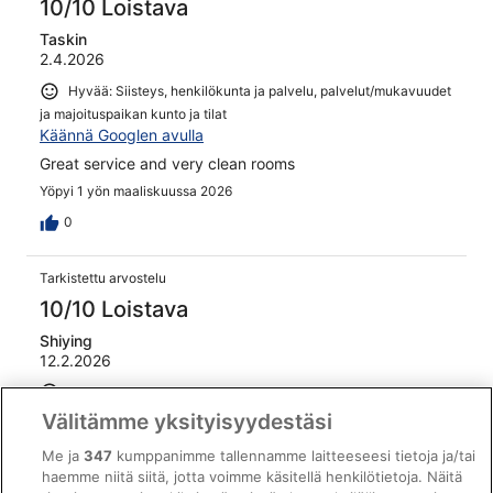
10/10 Loistava
Taskin
2.4.2026
Hyvää: Siisteys, henkilökunta ja palvelu, palvelut/mukavuudet
ja majoituspaikan kunto ja tilat
Käännä Googlen avulla
Great service and very clean rooms
Yöpyi 1 yön maaliskuussa 2026
0
Tarkistettu arvostelu
10/10 Loistava
Shiying
12.2.2026
Hyvää: Siisteys, henkilökunta ja palvelu ja
palvelut/mukavuudet
Välitämme yksityisyydestäsi
Käännä Googlen avulla
Me ja
347
kumppanimme tallennamme laitteeseesi tietoja ja/tai
Friendly staff, excellent location.
haemme niitä siitä, jotta voimme käsitellä henkilötietoja. Näitä
Yöpyi 6 yötä tammikuussa 2026