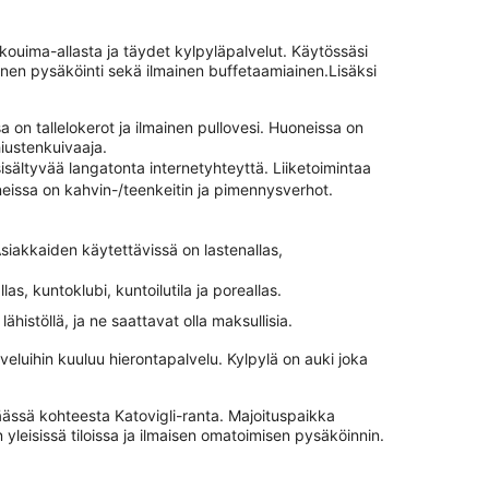
lkouima-allasta ja täydet kylpyläpalvelut. Käytössäsi
minen pysäköinti sekä ilmainen buffetaamiainen.Lisäksi
sa on tallelokerot ja ilmainen pullovesi. Huoneissa on
hiustenkuivaaja.
sältyvää langatonta internetyhteyttä. Liiketoimintaa
oneissa on kahvin-/teenkeitin ja pimennysverhot.
siakkaiden käytettävissä on lastenallas,
as, kuntoklubi, kuntoilutila ja poreallas.
lähistöllä, ja ne saattavat olla maksullisia.
eluihin kuuluu hierontapalvelu. Kylpylä on auki joka
päässä kohteesta Katovigli-ranta. Majoituspaikka
 yleisissä tiloissa ja ilmaisen omatoimisen pysäköinnin.