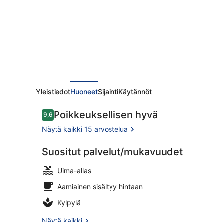
Yleistiedot
Huoneet
Sijainti
Käytännöt
Arvostelut
Poikkeuksellisen hyvä
9,6
9,6 kautta 10.
Näytä kaikki 15 arvostelua
Suositut palvelut/mukavuudet
Sisäuima-all
Uima-allas
Aamiainen sisältyy hintaan
Kylpylä
Näytä kaikki