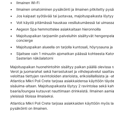
Ilmainen Wi-Fi
Ilmainen omatoiminen pysäköinti ja ilmainen pitkitetty pysä
Jos kaipaat syötävää tai juotavaa, majoituspaikasta löytyy 
Voit käydä pitämässä hauskaa vesiliukumäessä tai uimassa
Aegeon Spa hemmottelee asiakkaitaan hieronnoilla
Majoituspaikan tarjoamiin palveluihin sisältyvät hengenpela
concierge
Majoituspaikan alueella on tarjolla kuntosali, höyrysauna ja
Sijaitsee vain 1 minuutin ajomatkan päässä kohteesta Kato
Sasterian näköalatorni
Majoituspaikan huonehintoihin sisältyy paikan päällä olevissa ra
Verot ja juomarahat sekä harrastukset ja viihdepalvelut saatt
veloittaa tiettyjen ravintoloiden aterioista, erikoisillallisista ja -
Atlantica Mikri Poli Crete tarjoaa asiakkaidensa käyttöön täyde
sisäuima-altaan. Majoituspaikasta löytyy 2 ravintolaa sekä kahv
baaria/loungea kutsuvat nauttimaan drinkeistä. Ilmainen aamiain
yleisissä tiloissa ilmaiseksi.
Atlantica Mikri Poli Crete tarjoaa asiakkaiden käyttöön myös l
pysäköinti on ilmainen.