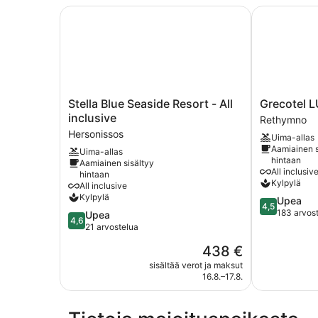
Stella Blue Seaside Resort - All inclusive
Grecotel LU
Stella
Grecotel
Stella Blue Seaside Resort - All
Grecotel 
Blue
LUX
inclusive
Rethymno
Seaside
ME
Hersonissos
Uima-allas
Resort
White
Aamiainen s
Uima-allas
-
Rethymno
hintaan
Aamiainen sisältyy
All
All inclusiv
hintaan
inclusive
Kylpylä
All inclusive
Hersonissos
Kylpylä
4.5
Upea
4,5
kautta
183 arvos
4.6
Upea
4,6
5,
kautta
21 arvostelua
Upea,
5,
Hinta
438 €
183
Upea,
on
arvostelua
21
sisältää verot ja maksut
438 €
16.8.–17.8.
arvostelua