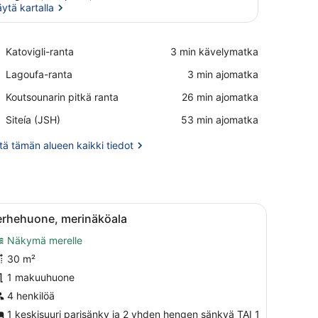
ytä kartalla
Näytä kartalla
Place,
Katovigli-ranta
‪3 min kävelymatka‬
Katovigli-
Place,
Lagoufa-ranta
‪3 min ajomatka‬
ranta
Lagoufa-
Place,
Koutsounarin pitkä ranta
‪26 min ajomatka‬
ranta
Koutsounarin
Airport,
Siteía (JSH)
‪53 min ajomatka‬
pitkä
Siteía
ranta
(JSH)
ä tämän alueen kaikki tiedot
tä, ikkuna verhoilla sekä näkymä ulkoalueelle, jossa on pöytä ja tuolej
vaa
Hotellihuone, jossa on suuri sänky, näköala
6
erhehuone, merinäköala
aikki
Näkymä merelle
uonetyypin
erhehuone,
30 m²
erinäköala
1 makuuhuone
uvat
4 henkilöä
1 keskisuuri parisänky ja 2 yhden hengen sänkyä TAI 1