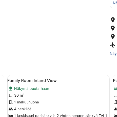
Nä
Näyt
 työpöytä, tuoli, televisio ja näkymä rannalle.
Avaa
Hotellihuone, jossa on sänky, yöpöy
A
6
Family Room Inland View
P
kaikki
k
Näkymä puutarhaan
huonetyypin
h
Family
P
30 m²
Room
m
1 makuuhuone
Inland
k
4 henkilöä
View
1 keskisuuri parisänky ja 2 yhden hengen sänkyä TAI 1