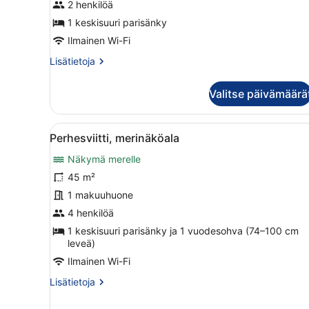
kuvat
2 henkilöä
1 keskisuuri parisänky
Ilmainen Wi-Fi
Lisätietoja
Lisätietoja
huoneesta
Kahden
Valitse päivämäärä
hengen
huone,
merinäköala
Avaa
Hotellihuone, jossa on suur
13
Perhesviitti, merinäköala
kaikki
Näkymä merelle
huonetyypin
Perhesviitti,
45 m²
merinäköala
1 makuuhuone
kuvat
4 henkilöä
1 keskisuuri parisänky ja 1 vuodesohva (74–100 cm
leveä)
Ilmainen Wi-Fi
Lisätietoja
Lisätietoja
huoneesta
Perhesviitti,