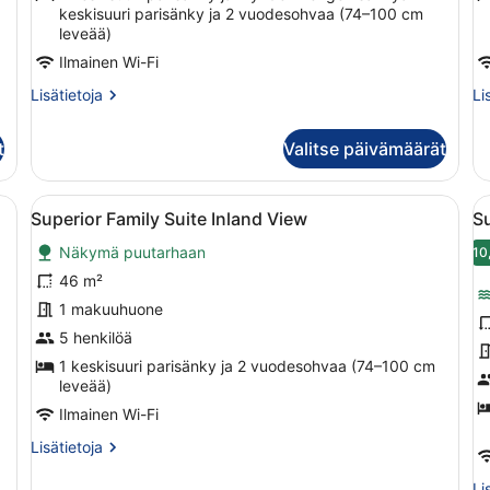
kuvat
keskisuuri parisänky ja 2 vuodesohvaa (74–100 cm
leveää)
Ilmainen Wi-Fi
Lisätietoja
Li
Lisätietoja
Li
huoneesta
hu
Family
Pe
t
Valitse päivämäärät
Room
me
Inland
View
i sänky, yöpöytä lampun kanssa ja ikkunasta avautuva näkymä merelle.
Avaa
Hotellihuone, jossa on suuri sänky,
A
5
Superior Family Suite Inland View
Su
kaikki
k
Näkymä puutarhaan
huonetyypin
h
10
Superior
S
46 m²
Family
sv
1 makuuhuone
Suite
m
5 henkilöä
Inland
k
1 keskisuuri parisänky ja 2 vuodesohvaa (74–100 cm
View
leveää)
kuvat
Ilmainen Wi-Fi
Lisätietoja
Lisätietoja
huoneesta
Superior
Li
Li