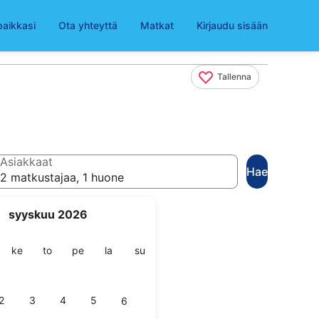
paikkasi
Ota yhteyttä
Matkat
Kirjaudu sisään
Tallenna
Asiakkaat
Hae
2 matkustajaa, 1 huone
syyskuu 2026
ai
stai
keskiviikko
torstai
perjantai
lauantai
sunnuntai
ke
to
pe
la
su
2
3
4
5
6