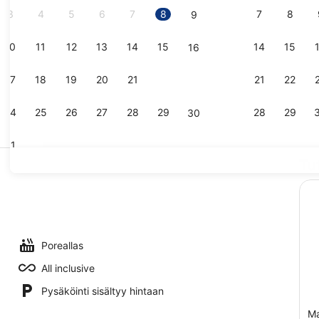
3
4
5
6
7
8
7
8
9
10
11
12
13
14
15
14
15
16
Ranta lähist
17
18
19
20
21
22
21
22
23
24
25
26
27
28
29
28
29
30
31
Tu
3 baaria
as ja 5 ulkouima-allasta avoinna 10.30–18.30, aurinkovarjoja
Poreallas
All inclusive
Pysäköinti sisältyy hintaan
Ma