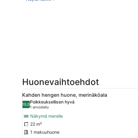
Huonevaihtoehdot
Avaa
Hotellihuone, jossa on sänky,
6
Kahden hengen huone, merinäköala
kaikki
Poikkeuksellisen hyvä
huonetyypin
10,0
10,0 kautta 10
(1
1 arvostelu
Kahden
arvostelu)
Näkymä merelle
hengen
22 m²
huone,
1 makuuhuone
merinäköala