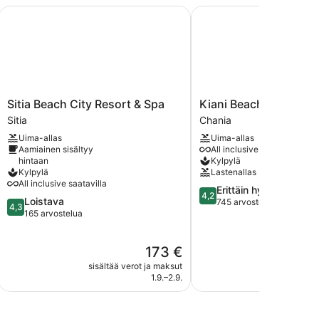
Sitia Beach City Resort & Spa
Kiani Beach Resort Fam
Sitia
Kiani
Sitia Beach City Resort & Spa
Kiani Beach Resort Fa
Beach
Beach
Sitia
Chania
City
Resort
Uima-allas
Uima-allas
Resort
Family
Aamiainen sisältyy
All inclusive
&
Chania
hintaan
Kylpylä
Spa
Kylpylä
Lastenallas
Sitia
All inclusive saatavilla
4.2
Erittäin hyvä
4,2
4.3
Loistava
kautta
745 arvostelua
4,3
kautta
165 arvostelua
5,
5,
Erittäin
Loistava,
hyvä,
Hinta
173 €
165
745
on
arvostelua
arvostelua
sisältää verot ja maksut
sisältää 
173 €
1.9.–2.9.