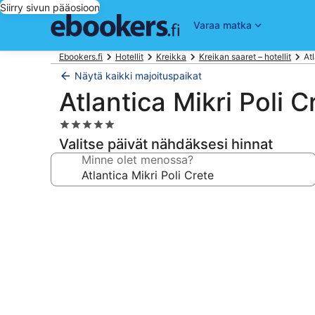
Siirry sivun pääosioon
Varaa matka
Ebookers.fi
Hotellit
Kreikka
Kreikan saaret – hotellit
At
Näytä kaikki majoituspaikat
Atlantica Mikri Poli C
5.0
tähden
Valitse päivät nähdäksesi hinnat
majoituspaikka
Minne olet menossa?
Majoituspaikan
Atlantica
Mikri
Poli
Crete
valokuvagalleria