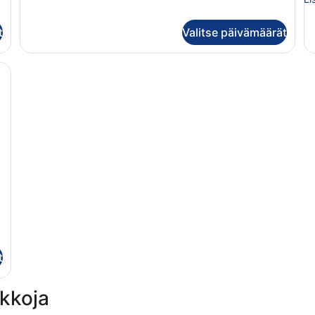
Family
hu
Suite
Su
t
Valitse päivämäärät
Inland
svi
View
me
ä merelle, pöytä, jonka päällä on hedelmävati, ja kaksi tuolia.
t
kkoja