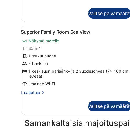
merinäköala
Valitse päivämäärä
Avaa
Parveke, jolta avautuu näkym
5
Superior Family Room Sea View
kaikki
Näkymä merelle
huonetyypin
Superior
35 m²
Family
1 makuuhuone
Room
4 henkilöä
Sea
1 keskisuuri parisänky ja 2 vuodesohvaa (74–100 cm
View
leveää)
kuvat
Ilmainen Wi-Fi
Lisätietoja
Lisätietoja
huoneesta
Superior
Valitse päivämäärä
Family
Room
Sea
Samankaltaisia majoituspai
View