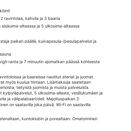
köinti
2 ravintolaa, kahvila ja 3 baaria
 sisäuima-altaassa ja 5 ulkouima-altaassa
staja paikan päällä, kuivapesula-/pesulapalvelut ja
 sauna
vigli-ranta ja 7 minuutin ajomatkan päässä kohteesta
vintoloissa ja baareissa nautitut ateriat ja juomat.
avat myös kuulua hintaan. Lisämaksuja saatetaan
aterioista, tietyistä juomista ja muista palveluista.
t kylpyläpalvelut, 5 ulkouima-allasta, vesiliukumäen ja
ila ja välipalabaari/deli. Majoituspaikan 3
en on saatavilla joka päivä. Wi-Fi on saatavilla
astenaltaan, kuntoklubin ja porealtaan. Omatoiminen