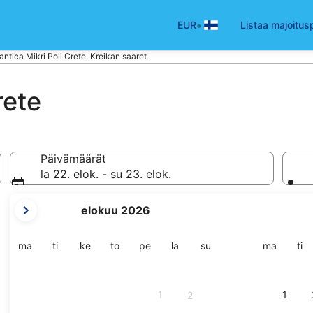
•
EUR
Listaa majoitus
lantica Mikri Poli Crete, Kreikan saaret
rete
Päivämäärät
la 22. elok. - su 23. elok.
tämänhetkiset
elokuu 2026
kuukautesi
ovat
August
maanantai
tiistai
keskiviikko
torstai
perjantai
lauantai
sunnuntai
maanant
tii
ma
ti
ke
to
pe
la
su
ma
ti
2026
ja
September
1
1
2
2026.