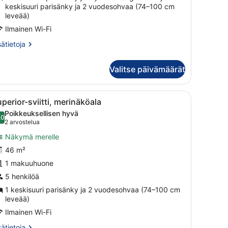
keskisuuri parisänky ja 2 vuodesohvaa (74–100 cm
leveää)
Ilmainen Wi-Fi
sätietoja
sätietoja
oneesta
rhehuone,
Valitse päivämäärät
rinäköala
 työpöytä ja taso-tv, ikkuna, jossa on verhot, sekä maljakko, jossa on k
vaa
Hotellihuone, jossa on sänky, työpöytä tuoli
5
perior-sviitti, merinäköala
aikki
Poikkeuksellisen hyvä
uonetyypin
,0
10,0 kautta 10
(2
2 arvostelua
uperior-
arvostelua)
Näkymä merelle
iitti,
46 m²
erinäköala
1 makuuhuone
uvat
5 henkilöä
1 keskisuuri parisänky ja 2 vuodesohvaa (74–100 cm
leveää)
Ilmainen Wi-Fi
sätietoja
sätietoja