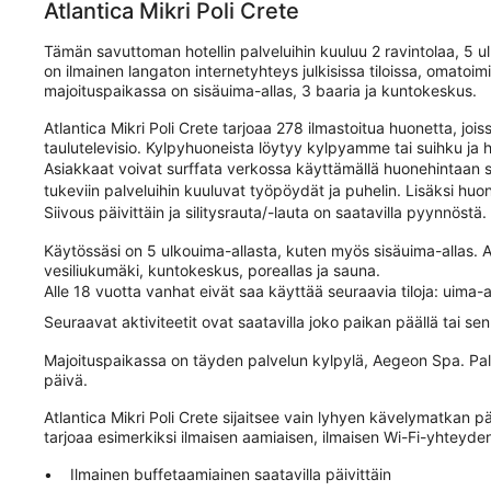
Atlantica Mikri Poli Crete
Tämän savuttoman hotellin palveluihin kuuluu 2 ravintolaa, 5 u
on ilmainen langaton internetyhteys julkisissa tiloissa, omatoi
majoituspaikassa on sisäuima-allas, 3 baaria ja kuntokeskus.
Atlantica Mikri Poli Crete tarjoaa 278 ilmastoitua huonetta, jois
taulutelevisio. Kylpyhuoneista löytyy kylpyamme tai suihku ja 
Asiakkaat voivat surffata verkossa käyttämällä huonehintaan si
tukeviin palveluihin kuuluvat työpöydät ja puhelin. Lisäksi hu
Siivous päivittäin ja silitysrauta/-lauta on saatavilla pyynnöstä.
Käytössäsi on 5 ulkouima-allasta, kuten myös sisäuima-allas. A
vesiliukumäki, kuntokeskus, poreallas ja sauna.
Alle 18 vuotta vanhat eivät saa käyttää seuraavia tiloja: uima-all
Seuraavat aktiviteetit ovat saatavilla joko paikan päällä tai sen 
Majoituspaikassa on täyden palvelun kylpylä, Aegeon Spa. Palv
päivä.
Atlantica Mikri Poli Crete sijaitsee vain lyhyen kävelymatkan 
tarjoaa esimerkiksi ilmaisen aamiaisen, ilmaisen Wi-Fi-yhteyden
Ilmainen buffetaamiainen saatavilla päivittäin