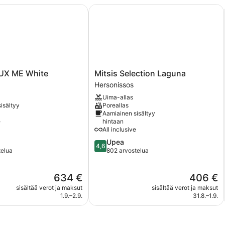
X ME White
Mitsis Selection Laguna
Mitsis
LUX ME White
Mitsis Selection Laguna
Selection
Hersonissos
Laguna
Uima-allas
Hersonissos
isältyy
Poreallas
Aamiainen sisältyy
e
hintaan
All inclusive
4.6
Upea
4,6
kautta
telua
802 arvostelua
5,
Upea,
Hinta
Hinta
634 €
406 €
802
on
on
arvostelua
sisältää verot ja maksut
sisältää verot ja maksut
634 €
406 €
1.9.–2.9.
31.8.–1.9.