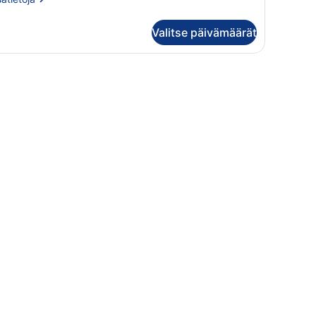
oneesta
perior-
Valitse päivämäärät
itti,
rinäköala