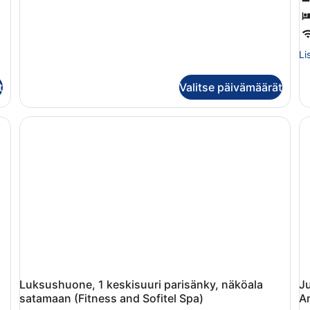
1
parisänky,
jokinäköala
Li
Li
hu
Su
t
Valitse päivämäärät
hu
Luksushuone, 1 keskisuuri parisänky, näköala
Ju
satamaan (Fitness and Sofitel Spa)
A