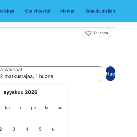
paikkasi
Ota yhteyttä
Matkat
Kirjaudu sisään
Tallenna
Asiakkaat
Hae
2 matkustajaa, 1 huone
syyskuu 2026
ai
stai
keskiviikko
torstai
perjantai
lauantai
sunnuntai
ke
to
pe
la
su
2
3
4
5
6