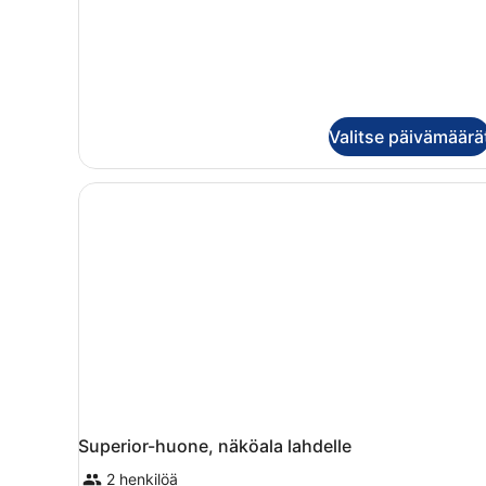
Valitse päivämäärä
Superior-huone, näköala lahdelle
2 henkilöä