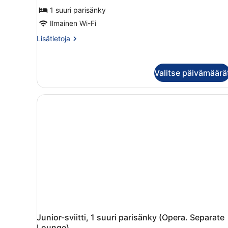
1 suuri parisänky
Ilmainen Wi-Fi
Lisätietoja
Lisätietoja
huoneesta
Superior-
huone,
Valitse päivämäärä
näköala
lahdelle
Junior-sviitti, 1 suuri parisänky (Opera. Separate
Lounge)