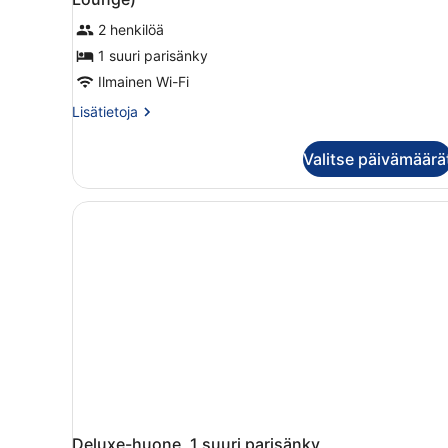
2 henkilöä
1 suuri parisänky
Ilmainen Wi-Fi
Lisätietoja
Lisätietoja
huoneesta
Junior-
Valitse päivämäärä
sviitti,
1
suuri
parisänky
(Opera.
Separate
Lounge)
Deluxe-huone, 1 suuri parisänky