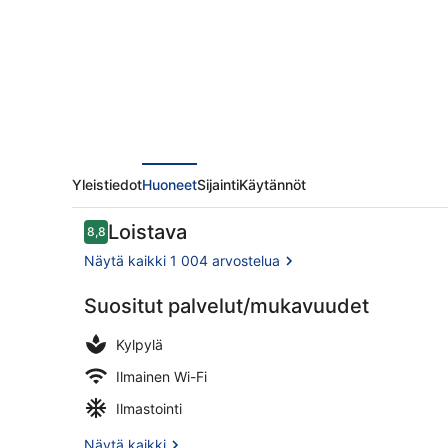
Yleistiedot
Huoneet
Sijainti
Käytännöt
Arvostelut
Loistava
8,8
8,8 kautta 10.
Näytä kaikki 1 004 arvostelua
Suositut palvelut/mukavuudet
Lounas ja ill
Kylpylä
Ilmainen Wi-Fi
Ilmastointi
Näytä kaikki