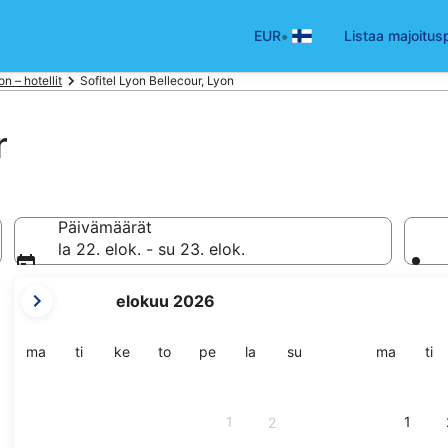
•
EUR
Listaa majoitus
on – hotellit
Sofitel Lyon Bellecour, Lyon
r
Päivämäärät
la 22. elok. - su 23. elok.
tämänhetkiset
elokuu 2026
kuukautesi
ovat
August
maanantai
tiistai
keskiviikko
torstai
perjantai
lauantai
sunnuntai
maanant
tii
ma
ti
ke
to
pe
la
su
ma
ti
2026
ja
September
1
1
2
2026.