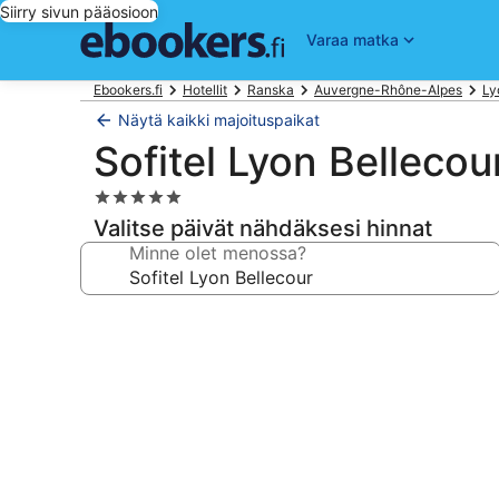
Siirry sivun pääosioon
Varaa matka
Ebookers.fi
Hotellit
Ranska
Auvergne-Rhône-Alpes
Ly
Näytä kaikki majoituspaikat
Sofitel Lyon Bellecou
5.0
tähden
Valitse päivät nähdäksesi hinnat
majoituspaikka
Minne olet menossa?
Majoituspaikan
Sofitel
Lyon
Bellecour
valokuvagalleria