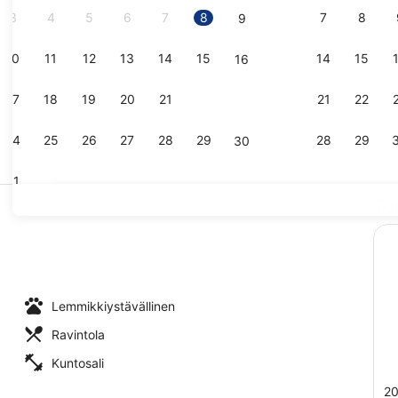
3
4
5
6
7
8
7
8
9
10
11
12
13
14
15
14
15
16
Sisäänkäynt
17
18
19
20
21
22
21
22
23
24
25
26
27
28
29
28
29
30
31
Tu
Classic-huo
allinen
Lemmikkiystävällinen
Ravintola
Kuntosali
20