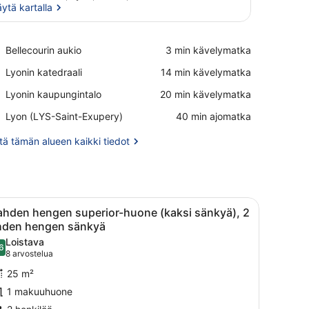
ytä kartalla
Näytä kartalla
Place,
Bellecourin aukio
‪3 min kävelymatka‬
Bellecourin
Place,
Lyonin katedraali
‪14 min kävelymatka‬
aukio
Lyonin
Place,
Lyonin kaupungintalo
‪20 min kävelymatka‬
katedraali
Lyonin
Airport,
Lyon (LYS-Saint-Exupery)
‪40 min ajomatka‬
kaupungintalo
Lyon
(LYS-
ä tämän alueen kaikki tiedot
Saint-
Exupery)
ä ja tuolit.
yöpöydällä lamput, puhelin, pieni pöytä maljakolla ja ikkuna, jossa on v
vaa
Kahden hengen superior-huone (kaksi sänk
8
ahden hengen superior-huone (kaksi sänkyä), 2
aikki
hden hengen sänkyä
uonetyypin
Loistava
6
ahden
8,6 kautta 10
(8
8 arvostelua
engen
arvostelua)
25 m²
uperior-
1 makuuhuone
uone