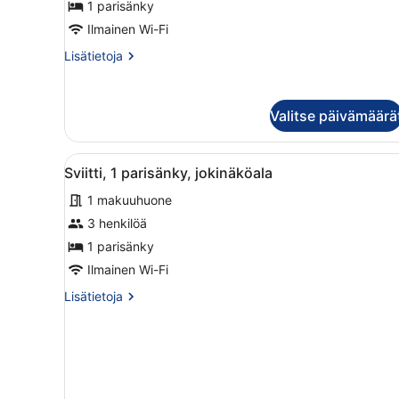
kuvat
1 parisänky
Ilmainen Wi-Fi
Lisätietoja
Lisätietoja
huoneesta
Junior-
sviitti,
Valitse päivämäärä
1
parisänky
Avaa
Moderni hotellihuone, jossa
9
Sviitti, 1 parisänky, jokinäköala
kaikki
1 makuuhuone
huonetyypin
Sviitti,
3 henkilöä
1
1 parisänky
parisänky,
Ilmainen Wi-Fi
jokinäköala
Lisätietoja
Lisätietoja
kuvat
huoneesta
Sviitti,
1
parisänky,
jokinäköala