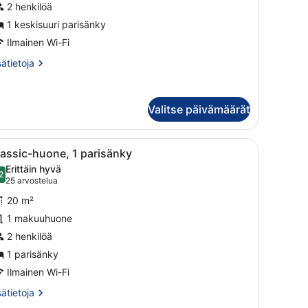
2 henkilöä
1 keskisuuri parisänky
Ilmainen Wi-Fi
sätietoja
sätietoja
oneesta
assic-
one,
Valitse päivämäärät
skisuuri
risänky
vaa
Hotellihuone, jossa on suuri sänky, televis
10
assic-huone, 1 parisänky
aikki
Erittäin hyvä
uonetyypin
2
8,2 kautta 10
(25
25 arvostelua
lassic-
arvostelua)
20 m²
uone,
1 makuuhuone
2 henkilöä
arisänky
uvat
1 parisänky
Ilmainen Wi-Fi
sätietoja
sätietoja
oneesta