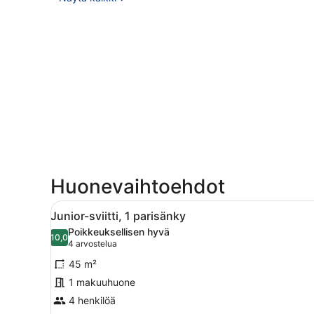
Huonevaihtoehdot
Avaa
Moderni olohuone, jossa on so
9
Junior-sviitti, 1 parisänky
kaikki
Poikkeuksellisen hyvä
huonetyypin
10,0
10,0 kautta 10
(4
4 arvostelua
Junior-
arvostelua)
45 m²
sviitti,
1 makuuhuone
1
4 henkilöä
parisänky