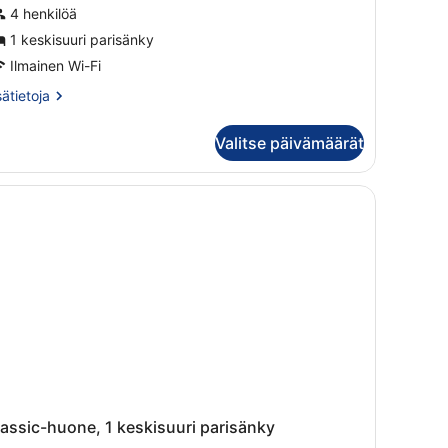
4 henkilöä
1 keskisuuri parisänky
Ilmainen Wi-Fi
sätietoja
sätietoja
oneesta
nior-
Valitse päivämäärät
itti,
skisuuri
risänky
unge
ea)
assic-huone, 1 keskisuuri parisänky