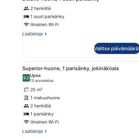
2 henkilöä
1 suuri parisänky
Ilmainen Wi-Fi
Lisätietoja
Lisätietoja
huoneesta
Deluxe-
Valitse päivämäärä
huone,
1
suuri
Avaa
Ruokailutila, jossa on kahde
7
parisänky
Superior-huone, 1 parisänky, jokinäköala
kaikki
Upea
huonetyypin
9,2
9,2 kautta 10
(13
13 arvostelua
Superior-
arvostelua)
25 m²
huone,
1 makuuhuone
1
2 henkilöä
parisänky,
jokinäköala
1 parisänky
kuvat
Ilmainen Wi-Fi
Lisätietoja
Lisätietoja
huoneesta