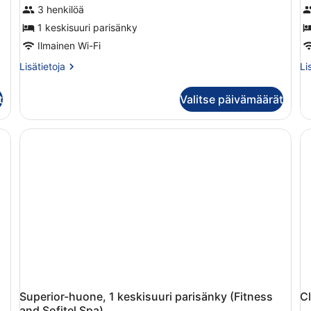
3 henkilöä
1 keskisuuri parisänky
Ilmainen Wi-Fi
Lisätietoja
Li
Lisätietoja
Li
huoneesta
hu
Luksushuone,
Ju
t
Valitse päivämäärät
1
svi
keskisuuri
1
parisänky,
ke
näköala
pa
satamaan
(1
(Fitness
Lo
and
Ar
Sofitel
Spa)
Superior-huone, 1 keskisuuri parisänky (Fitness
Cl
and Sofitel Spa)