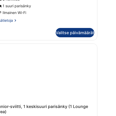
1 suuri parisänky
Ilmainen Wi-Fi
sätietoja
sätietoja
oneesta
perior-
Valitse päivämäärät
one
nior-sviitti, 1 keskisuuri parisänky (1 Lounge
rea)