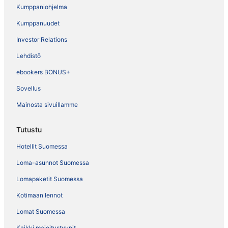
Kumppaniohjelma
Kumppanuudet
Investor Relations
Lehdistö
ebookers BONUS+
Sovellus
Mainosta sivuillamme
Tutustu
Hotellit Suomessa
Loma-asunnot Suomessa
Lomapaketit Suomessa
Kotimaan lennot
Lomat Suomessa
Kaikki majoitustyypit