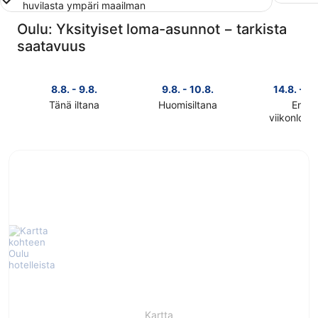
huvilasta ympäri maailman
Oulu: Yksityiset loma-asunnot − tarkista
saatavuus
8.8. - 9.8.
9.8. - 10.8.
14.8. - 16
Tänä iltana
Huomisiltana
Ensi
Tarkista
Tarkista
viikonlop
Tarkista
kohteen
kohteen
kohteen
Oulu
Oulu
Oulu
hinnat
hinnat
hinnat
täksi
huomisillaksi
ensi
illaksi
eli
viikonlopu
eli
9.8.
eli
8.8.
-
14.8.
-
10.8.
-
9.8.
16.8.
Kartta