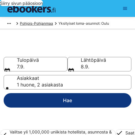
Siirry sivun pääosioon
Pohjois-Pohjanmaa
Yksityiset loma-asunnot: Oulu
Oulu Yksityiset loma-asunnot
Tulopäivä
Lähtöpäivä
7.9.
8.9.
Asiakkaat
1 huone, 2 asiakasta
Hae
Valitse yli 1,000,000 uniikista hotellista, asunnosta &
Saat