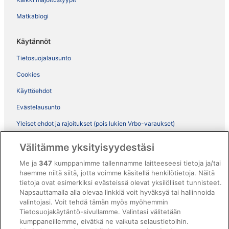
Matkablogi
Käytännöt
Tietosuojalausunto
Cookies
Käyttöehdot
Evästelausunto
Yleiset ehdot ja rajoitukset (pois lukien Vrbo-varaukset)
Vrbon sopimusehdot
Välitämme yksityisyydestäsi
Saavutettavuus
Me ja
347
kumppanimme tallennamme laitteeseesi tietoja ja/tai
ebookers BONUS+ -ohjelman ehdot
haemme niitä siitä, jotta voimme käsitellä henkilötietoja. Näitä
tietoja ovat esimerkiksi evästeissä olevat yksilölliset tunnisteet.
Oikeudelliset tiedot / ota meihin yhteyttä
Napsauttamalla alla olevaa linkkiä voit hyväksyä tai hallinnoida
valintojasi. Voit tehdä tämän myös myöhemmin
Sisältövaatimukset ja ilmoituksen tekeminen sisällöstä
Tietosuojakäytäntö-sivullamme. Valintasi välitetään
kumppaneillemme, eivätkä ne vaikuta selaustietoihin.