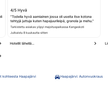
Kangaskoti
4/5
Hyvä
li
"Todella hyvä aamiainen jossa oli useita itse kotona
tehtyjä juttuja kuten hapajuurileipä, granola ja mehu."
Tarkistettu asiakas yöpyi majoituspaikassa Kangaskoti
Julkaistu 8 kuukautta sitten
Hotellit lähellä…
L
t kohteesta Haapajärvi
Haapajärvi: Autonvuokraus