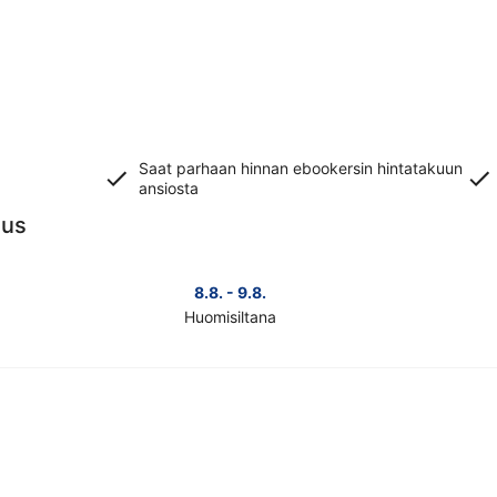
Saat parhaan hinnan ebookersin hintatakuun
ansiosta
uus
8.8. - 9.8.
Huomisiltana
Tarkista
Tark
kohteen
koh
Haapajärvi
Haa
hinnat
hin
huomisillaksi
täks
eli
vii
8.8.
eli
-
7.8.