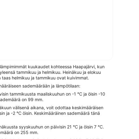
ä lämpimimmät kuukaudet kohteessa Haapajärvi, kun
leensä tammikuu ja helmikuu. Heinäkuu ja elokuu
 taas helmikuu ja tammikuu ovat kuivimmat.
määräiseen sademäärään ja lämpötilaan:
visin tammikuusta maaliskuuhun on -1 °C ja öisin -10
 sademäärä on 99 mm.
säkuun välisenä aikana, voit odottaa keskimääräisen
sin ja -2 °C öisin. Keskimääräinen sademäärä tänä
äkuusta syyskuuhun on päivisin 21 °C ja öisin 7 °C.
emäärä on 255 mm.