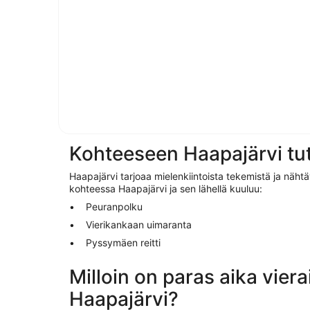
Kohteeseen Haapajärvi tu
Haapajärvi tarjoaa mielenkiintoista tekemistä ja näht
kohteessa Haapajärvi ja sen lähellä kuuluu:
Peuranpolku
Vierikankaan uimaranta
Pyssymäen reitti
Milloin on paras aika viera
Haapajärvi?