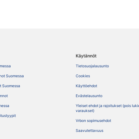
Käytännöt
omessa
Tietosuojalausunto
not Suomessa
Cookies
t Suomessa
Käyttöehdot
ennot
Evästelausunto
messa
Yleiset ehdot ja rajoitukset (pois luk
varaukset)
itustyypit
Vrbon sopimusehdot
Saavutettavuus