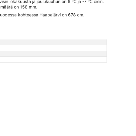
isin lokakuusta ja joulukuuhun on 6 °C ja -7 °C öisin.
emäärä on 158 mm.
uodessa kohteessa Haapajärvi on 678 cm.