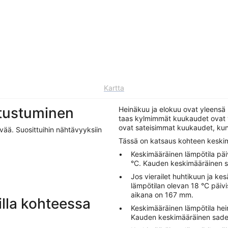
Kartta
tustuminen
Heinäkuu ja elokuu ovat yleens
taas kylmimmät kuukaudet ovat y
ovat sateisimmat kuukaudet, kun
ävää. Suosittuihin nähtävyyksiin
Tässä on katsaus kohteen keski
Keskimääräinen lämpötila päi
°C. Kauden keskimääräinen
Jos vierailet huhtikuun ja ke
lämpötilan olevan 18 °C päivi
aikana on 167 mm.
illa kohteessa
Keskimääräinen lämpötila hein
Kauden keskimääräinen sad