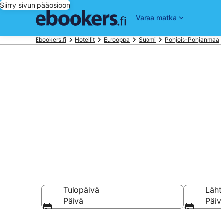
Siirry sivun pääosioon
Varaa matka
Ebookers.fi
Hotellit
Eurooppa
Suomi
Pohjois-Pohjanmaa
Hotellit Haap
Vertaa halpaa hote
Tulopäivä
Läh
Päivä
Päi