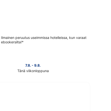
Ilmainen peruutus useimmissa hotelleissa, kun varaat
ebookersilta!*
7.8. - 9.8.
Tänä viikonloppuna
ista
teen
pajärvi
nat
i
konlopuksi