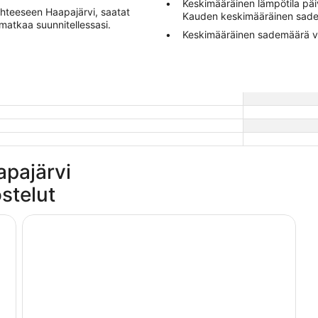
Keskimääräinen lämpötila päiv
ohteeseen Haapajärvi, saatat
Kauden keskimääräinen sad
matkaa suunnitellessasi.
Keskimääräinen sademäärä v
apajärvi
stelut
Kangaskoti