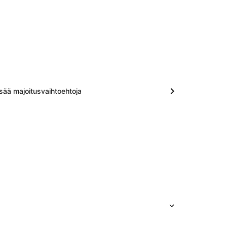
isää majoitusvaihtoehtoja