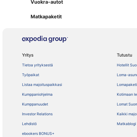
Vuokra-autot
Matkapaketit
Yritys
Tutustu
Tietoa yrityksestä
Hotellit Su
Työpaikat
Loma-asun
Listaa majoituspaikkasi
Lomapaketi
Kumppaniohjelma
Kotimaan l
Kumppanuudet
Lomat Suo
Investor Relations
Kaikki majo
Lehdistö
Matkablogi
ebookers BONUS+