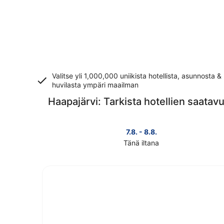
Valitse yli 1,000,000 uniikista hotellista, asunnosta &
huvilasta ympäri maailman
Haapajärvi: Tarkista hotellien saatav
7.8. - 8.8.
Tänä iltana
Tarkista
kohteen
Haapajärvi
hinnat
täksi
illaksi
eli
7.8.