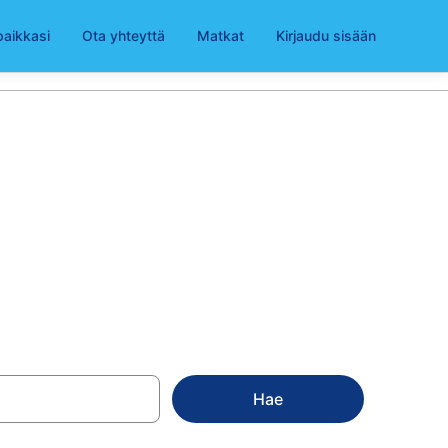
paikkasi
Ota yhteyttä
Matkat
Kirjaudu sisään
Hae