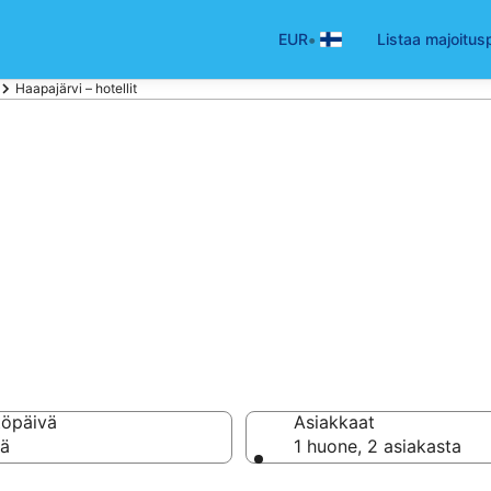
•
EUR
Listaa majoitus
Haapajärvi – hotellit
ajärvi
llia ja majoitusta
töpäivä
Asiakkaat
vä
1 huone, 2 asiakasta