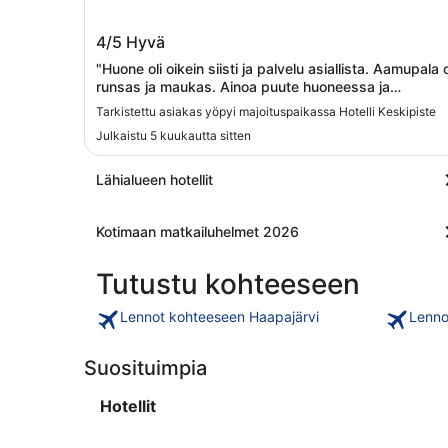
Hotelli Keskipiste
4/5
Hyvä
"Huone oli oikein siisti ja palvelu asiallista. Aamupala o
runsas ja maukas. Ainoa puute huoneessa ja
kylppärissä oli ettei seinissa ollut ainuttakaan
Tarkistettu asiakas yöpyi majoituspaikassa Hotelli Keskipiste
ripustuskoukkua vaatteille tai pyyhkeille."
Julkaistu 5 kuukautta sitten
Lähialueen hotellit
Kotimaan matkailuhelmet 2026
Tutustu kohteeseen
Lennot kohteeseen Haapajärvi
Lenno
Suosituimpia
Hotellit