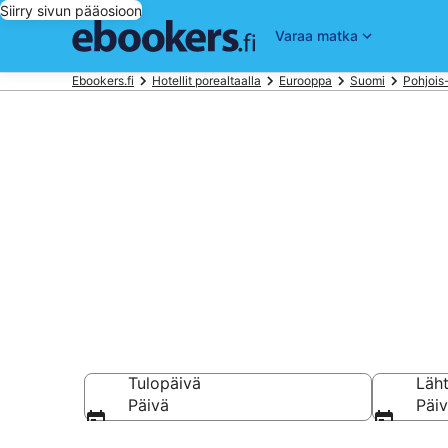
Siirry sivun pääosioon
Varaa matka
Ebookers.fi
Hotellit porealtaalla
Eurooppa
Suomi
Pohjoi
Varaa hotell
kohteesta Ou
Tulopäivä
Läh
Päivä
Päi