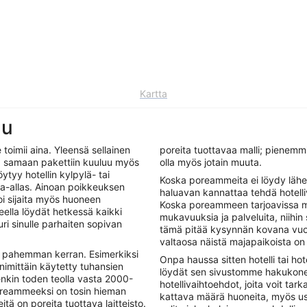
Kartta
lu
oimii aina. Yleensä sellainen
poreita tuottavaa malli; pienemm
sa samaan pakettiin kuuluu myös
olla myös jotain muuta.
tyy hotellin kylpylä- tai
Koska poreammeita ei löydy lähe
ma-allas. Ainoan poikkeuksen
haluavan kannattaa tehdä hotell
i sijaita myös huoneen
Koska poreammeen tarjoavissa m
ella löydät hetkessä kaikki
mukavuuksia ja palveluita, niihi
uri sinulle parhaiten sopivan
tämä pitää kysynnän kovana vuod
valtaosa näistä majapaikoista on
t pahemman kerran. Esimerkiksi
Onpa haussa sitten hotelli tai h
 nimittäin käytetty tuhansien
löydät sen sivustomme hakukonee
nkin toden teolla vasta 2000-
hotellivaihtoehdot, joita voit tarka
oreammeeksi on tosin hieman
kattava määrä huoneita, myös usei
tä on poreita tuottava laitteisto.