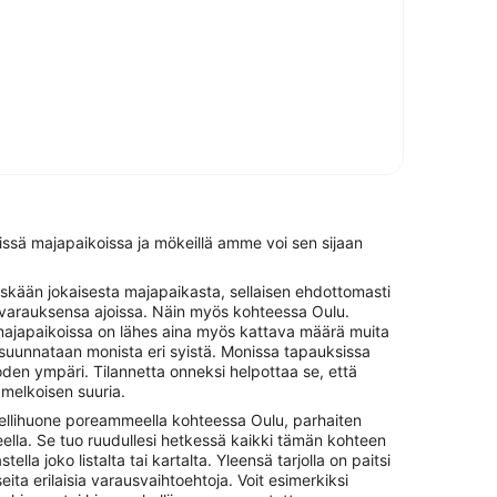
issä majapaikoissa ja mökeillä amme voi sen sijaan
skään jokaisesta majapaikasta, sellaisen ehdottomasti
ivarauksensa ajoissa. Näin myös kohteessa Oulu.
ajapaikoissa on lähes aina myös kattava määrä muita
n suunnataan monista eri syistä. Monissa tapauksissa
en ympäri. Tilannetta onneksi helpottaa se, että
 melkoisen suuria.
otellihuone poreammeella kohteessa Oulu, parhaiten
lla. Se tuo ruudullesi hetkessä kaikki tämän kohteen
stella joko listalta tai kartalta. Yleensä tarjolla on paitsi
ta erilaisia varausvaihtoehtoja. Voit esimerkiksi