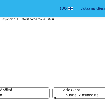
•
EUR
Listaa majoitus
s-Pohjanmaa
Hotellit porealtaalla – Oulu
ihuone poreammee
lu
töpäivä
Asiakkaat
vä
1 huone, 2 asiakasta