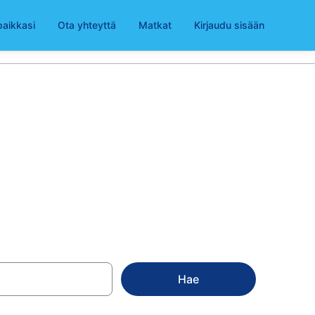
paikkasi
Ota yhteyttä
Matkat
Kirjaudu sisään
lla
Hae