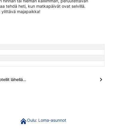
n hinnan tai hieman kalliimman, peruutettavan
aa tehdä heti, kun matkapäivät ovat selvillä.
 ylittävä majapaikka!
tellit lähellä…
Oulu: Loma-asunnot