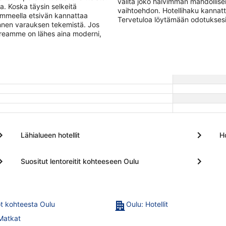
valita joko halvimman mahdollise
. Koska täysin selkeitä
vaihtoehdon. Hotellihaku kannatt
ammeella etsivän kannattaa
Tervetuloa löytämään odotuksesi
ennen varauksen tekemistä. Jos
poreamme on lähes aina moderni,
Lähialueen hotellit
Ho
Suositut lentoreitit kohteeseen Oulu
t kohteesta Oulu
Oulu: Hotellit
Matkat