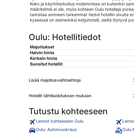
Koko ja käyttötarkoitus molemmissa on kuitenkin sama
määritelmiä ei ole, myös kohteen Oulu hotelleja pore
tarkistaa ammeen tarkemmat tiedot hotellin sivulta 
kyseessä on esimerkiksi ketjuhotelli, sieltä löytyvä 
Oulu: Hotellitiedot
Majoitukset
Halvin hinta
Korkein hinta
Suositut hotellit
Lisää majoitusvaihtoehtoja
Hotellit tähtiluokituksen mukaan
Tutustu kohteeseen
Lennot kohteeseen Oulu
Lenno
Oulu: Autonvuokraus
Oulu 