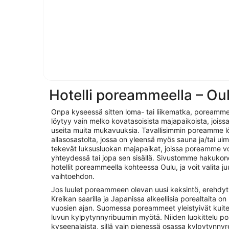
Hotelli poreammeella – Ou
Onpa kyseessä sitten loma- tai liikematka, poreamme t
löytyy vain melko kovatasoisista majapaikoista, jois
useita muita mukavuuksia. Tavallisimmin poreamme löy
allasosastolta, jossa on yleensä myös sauna ja/tai ui
tekevät luksusluokan majapaikat, joissa poreamme vo
yhteydessä tai jopa sen sisällä. Sivustomme hakukone
hotellit poreammeella kohteessa Oulu, ja voit valita ju
vaihtoehdon.
Jos luulet poreammeen olevan uusi keksintö, erehdy
Kreikan saarilla ja Japanissa alkeellisia porealtaita on
vuosien ajan. Suomessa poreammeet yleistyivät kuite
luvun kylpytynnyribuumin myötä. Niiden luokittelu p
kyseenalaista, sillä vain pienessä osassa kylpytynnyrei