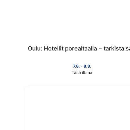
Oulu: Hotellit porealtaalla − tarkista
7.8. - 8.8.
Tänä iltana
Tarkista
kohteen
Oulu
hinnat
täksi
illaksi
eli
7.8.
-