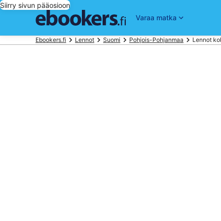
Siirry sivun pääosioon
Varaa matka
Ebookers.fi
Lennot
Suomi
Pohjois-Pohjanmaa
Lennot ko