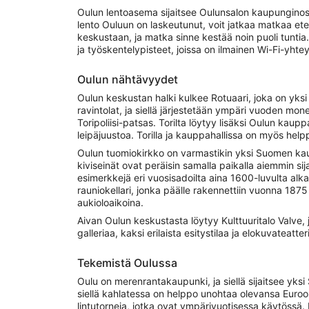
Oulun lentoasema sijaitsee Oulunsalon kaupunginosas
lento Ouluun on laskeutunut, voit jatkaa matkaa ete
keskustaan, ja matka sinne kestää noin puoli tunti
ja työskentelypisteet, joissa on ilmainen Wi-Fi-yhtey
Oulun nähtävyydet
Oulun keskustan halki kulkee Rotuaari, joka on yks
ravintolat, ja siellä järjestetään ympäri vuoden mone
Toripoliisi-patsas. Torilta löytyy lisäksi Oulun kaup
leipäjuustoa. Torilla ja kauppahallissa on myös help
Oulun tuomiokirkko on varmastikin yksi Suomen kaun
kiviseinät ovat peräisin samalla paikalla aiemmin si
esimerkkejä eri vuosisadoilta aina 1600-luvulta alk
rauniokellari, jonka päälle rakennettiin vuonna 1875
aukioloaikoina.
Aivan Oulun keskustasta löytyy Kulttuuritalo Valve, j
galleriaa, kaksi erilaista esitystilaa ja elokuvateatter
Tekemistä Oulussa
Oulu on merenrantakaupunki, ja siellä sijaitsee yksi
siellä kahlatessa on helppo unohtaa olevansa Euroopan p
lintutorneja, jotka ovat ympärivuotisessa käytössä. 