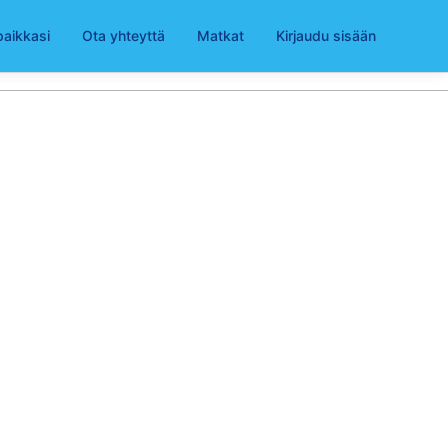
paikkasi
Ota yhteyttä
Matkat
Kirjaudu sisään