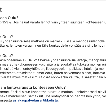
t
seen Oulu?
53 €. Jos haluat varata lennot vain yhteen suuntaan kohteeseen Oulu,
n Oulu?
ulu yhdensuuntaiselle matkalle on marraskuussa ja menopaluulennoll
kalle, lentojen varaaminen tälle kuukaudelle voi säästää sinulle huom
n Oulu?
akukoneemme avulla. Voit hakea yhdensuuntaisia lentoja, menopaluulen
 määrät hakukoneeseen voit lajitella ja suodattaa tuloksia monien eri 
imiesi päivien, lentoyhtiöiden, lipputyyppien, paikkavalintojen ja m
erkkomatkatoimiston tuomat edut, kuten halvemmat hinnat, kattava t
t varata myös matkasi muut osat ebookersin kautta, ja säästät näin h
äni lentovarausta kohteeseen Oulu?
amme. Ensiksi sinun kannattaa tutustua matkasuunnitelmassasi oleviin 
sekä mahdolliset lisämaksut. Jos lentoyhtiösi on perinteinen yhtiö,
tamisesta
asiakaspalvelun artikkelista.