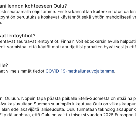
ani lennon kohteeseen Oulu?
sti seuraamalla ohjeitamme. Ensiksi kannattaa kuitenkin tutustua lentoy
oyhtiön peruutuksia koskevat käytännöt sekä yhtiön mahdollisesti velo
ä.
ät lentoyhtiöt?
ntävät seuraavat lentoyhtiöt: Finnair. Voit ebookersin avulla helposti
 voit varmistaa, että käytät matkabudjettisi parhaiten hyväksesi ja et
lle?
aat viimeisimmät tiedot
COVID-19-matkailuneuvojaltamme
.
Ouluun. Nopein tapa päästä paikalle Etelä-Suomesta on etsiä halpa 
 Asukasluvultaan Suomen suurimpiin lukeutuva Oulu on vilkas kaupunki
an alan edelläkävijöitä lähiseudulta. Oulu tunnetaan teknologiakaupunkin
 Ei pidä unohtaa, että Oulu on valittu toiseksi vuoden 2026 Euroopan