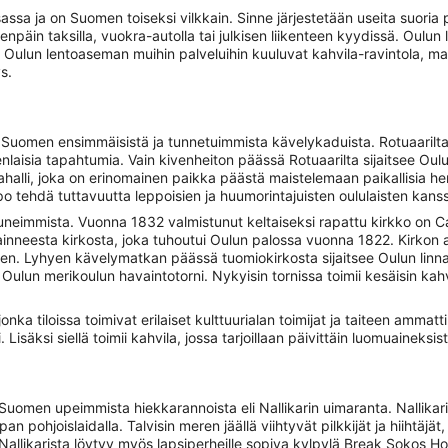
sa ja on Suomen toiseksi vilkkain. Sinne järjestetään useita suoria p
enpäin taksilla, vuokra-autolla tai julkisen liikenteen kyydissä. Oul
a. Oulun lentoaseman muihin palveluihin kuuluvat kahvila-ravintola, 
s.
i Suomen ensimmäisistä ja tunnetuimmista kävelykaduista. Rotuaarilt
nlaisia tapahtumia. Vain kivenheiton päässä Rotuaarilta sijaitsee Oulun
pahalli, joka on erinomainen paikka päästä maistelemaan paikallisia he
po tehdä tuttavuutta leppoisien ja huumorintajuisten oululaisten kans
eimmista. Vuonna 1832 valmistunut keltaiseksi rapattu kirkko on Ca
jainneesta kirkosta, joka tuhoutui Oulun palossa vuonna 1822. Kirkon a
aen. Lyhyen kävelymatkan päässä tuomiokirkosta sijaitsee Oulun linna
 Oulun merikoulun havaintotorni. Nykyisin tornissa toimii kesäisin kahv
onka tiloissa toimivat erilaiset kulttuurialan toimijat ja taiteen amm
i. Lisäksi siellä toimii kahvila, jossa tarjoillaan päivittäin luomuaineksi
 Suomen upeimmista hiekkarannoista eli Nallikarin uimaranta. Nallikar
ohjoislaidalla. Talvisin meren jäällä viihtyvät pilkkijät ja hiihtäjät, m
Nallikarista löytyy myös lapsiperheille sopiva kylpylä Break Sokos Ho