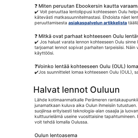
❓ Miten peruutan Ebookersin kautta varaam
✔️ Voit peruuttaa lentolippusi kohteeseen Oulu helpo
kätevästi matkasuunnitelmastasi. Ehdoista näet lent
peruuttamisesta
asiakaspalvelun artikkelista
tääll
❓ Mitkä ovat parhaat kohteeseen Oulu lentäv
✔️ Jos haluat varata lennon kohteeseen Oulu sinne le
tarjoamat lennot sopivat parhaiten tarpeisiisi. Näin
käyttöösi.
❓Voinko lentää kohteeseen Oulu (OUL) loma
✔️Jos suunnittelet lomaa kohteeseen Oulu (OUL), s
Halvat lennot Ouluun
Lähde kotimaanmatkalle Perämeren rantakaupunkiin, 
junamatkaan kuluva aika Oulun ihmeisiin tutustuen.
suojiinsa erityisesti teknologia-alan osaajia ja luov
kulttuurielämä useine vuosittaisine tapahtumineen.
voit tehdä lomalla Oulussa.
Oulun lentoasema