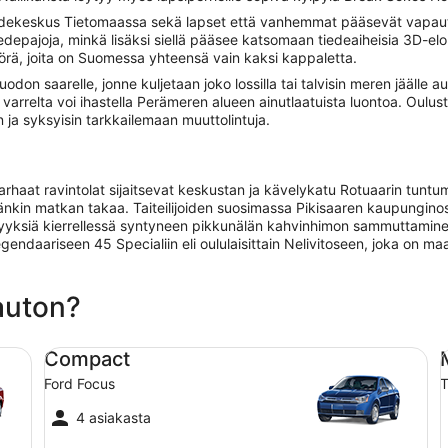
edekeskus Tietomaassa sekä lapset että vanhemmat pääsevät vapaut
 tiedepajoja, minkä lisäksi siellä pääsee katsomaan tiedeaiheisia 3D-e
örä, joita on Suomessa yhteensä vain kaksi kappaletta.
n saarelle, jonne kuljetaan joko lossilla tai talvisin meren jäälle a
joiden varrelta voi ihastella Perämeren alueen ainutlaatuista luontoa. Ou
n ja syksyisin tarkkailemaan muuttolintuja.
arhaat ravintolat sijaitsevat keskustan ja kävelykatu Rotuaarin tun
nkin matkan takaa. Taiteilijoiden suosimassa Pikisaaren kaupunginosa
vyyksiä kierrellessä syntyneen pikkunälän kahvinhimon sammuttaminen
 legendaariseen 45 Specialiin eli oululaisittain Nelivitoseen, joka o
 auton?
Compact Ford Focus
Mi
Compact
Ford Focus
T
4 asiakasta