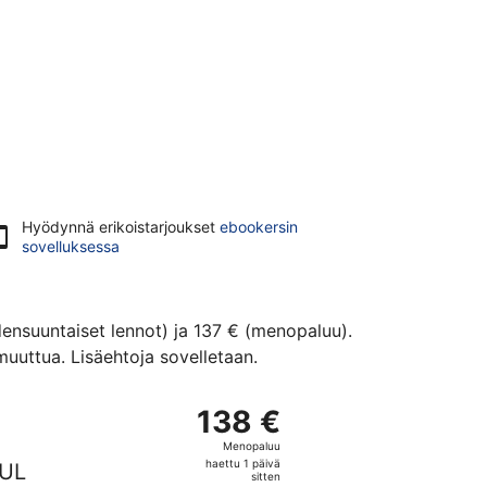
Hyödynnä erikoistarjoukset
ebookersin
sovelluksessa
densuuntaiset lennot) ja 137 € (menopaluu).
uuttua. Lisäehtoja sovelletaan.
an 137 €, haettu 1 tunti sitten
nto, lähtö pe 13.11. kohteesta Helsinki kohteeseen Oulu, paluu
138 €
138 €
Menopaluu,
Menopaluu
haettu
haettu 1 päivä
UL
1
sitten