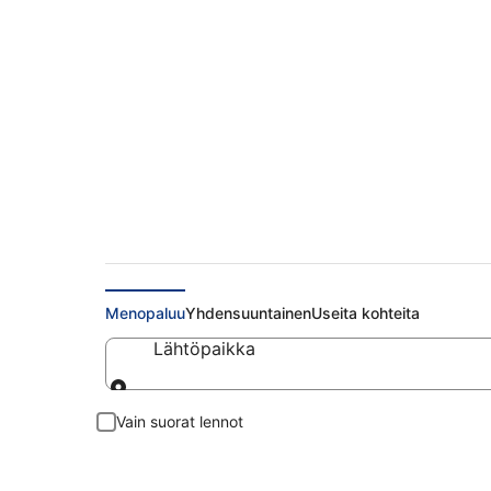
Halvat lennot Oulu
Menopaluu
Yhdensuuntainen
Useita kohteita
Lähtöpaikka
Lähtöpaikka
Vain suorat lennot