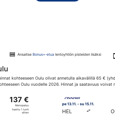
Ansaitse
Bonus+-etua
lentoyhtiön pisteiden lisäksi
ulu
innat kohteeseen Oulu olivat annetulla aikavälillä 65 € (yh
ohteeseen Oulu vuodelle 2026. Hinnat ja saatavuus voivat m
 kohteesta Helsinki kohteeseen Oulu, paluu su 22.11., hinnalta
Valitse lentoyhtiön Finnair le
137 €
137 €
Menopaluu,
pe 13.11. - su 15.11.
Menopaluu
haettu
haettu 1 tunti
HEL
O
1
sitten