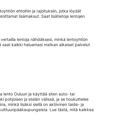
htiön ehtoihin ja rajoituksiin, jotka löydät
ittamat lisämaksut. Saat lisätietoja lentojen
 vertailla lentoja nähdäksesi, minkä lentoyhtiön
tä saat kaikki haluamasi matkan aikaiset palvelut
lento Ouluun ja käyttää siten auto- tai
 pohjoisen ja etelän välissä, ja se houkuttelee
a, minkä lisäksi siellä on aktiivinen taide- ja
 kulttuuripääkaupungeista. Lue tästä, mitä kaikkea