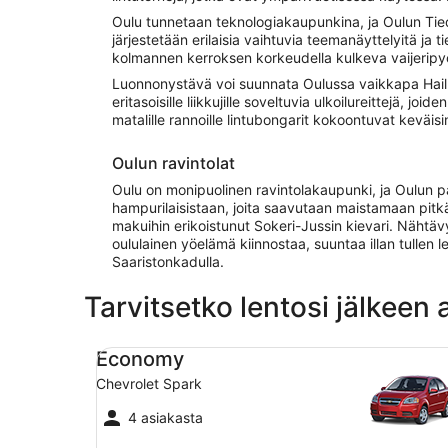
Oulu tunnetaan teknologiakaupunkina, ja Oulun Ti
järjestetään erilaisia vaihtuvia teemanäyttelyitä ja
kolmannen kerroksen korkeudella kulkeva vaijeripy
Luonnonystävä voi suunnata Oulussa vaikkapa Hailuodo
eritasoisille liikkujille soveltuvia ulkoilureittejä, 
matalille rannoille lintubongarit kokoontuvat keväisi
Oulun ravintolat
Oulu on monipuolinen ravintolakaupunki, ja Oulun p
hampurilaisistaan, joita saavutaan maistamaan pitkä
makuihin erikoistunut Sokeri-Jussin kievari. Nähtä
oululainen yöelämä kiinnostaa, suuntaa illan tullen
Saaristonkadulla.
Tarvitsetko lentosi jälkeen
Economy Chevrolet Spark
Economy
Chevrolet Spark
4 asiakasta