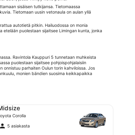
tamaan sisäisen tutkijansa. Tietomaassa
lokuvia. Tietomaan uusin vetonaula on aulan yllä
urattua autotietä pitkin. Hailuodossa on monia
lusta etelään puolestaan sijaitsee Limingan kunta, jonka
tumassa. Ravintola Kauppuri 5 tunnetaan muhkeista
ssa puolestaan sijaitsee pohjoispohjalaisiin
 onnistuu parhaiten Oulun torin kahviloissa. Jos
n maankuulu, monien bändien suosima keikkapaikka
dsize Toyota Corolla
Midsize
oyota Corolla
5 asiakasta