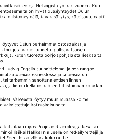
äivittäisiä lentoja Helsingistä ympäri vuoden. Kun
un lentoasemalta on hyvät bussiyhteydet Oulun
matkamuistomyymälä, tavarasäilytys, käteisautomaatti
a löytyvät Oulun parhaimmat ostospaikat ja
 tori, jota vartioi tunnettu pulleavatsaisen
rkkuja, kuten tuoretta pohjoispohjalaista rieskaa tai
sa.
rl Ludvig Engelin suunnittelema, ja sen rungon
inutlaatuisessa esineistössä ja taiteessa on
, tai tarkemmin sanottuna entisen linnan
ila, ja linnan kellariin pääsee tutustumaan kahvilan
attilaiset. Valveesta löytyy muun muassa kolme
sta valmistettuja kotiruokalounaita.
ia kutsutaan myös Pohjolan Rivieraksi, ja kesäisin
inkä lisäksi Nallikarin alueella on retkeilyreittejä ja
tel Eden, jossa viihtyy koko perhe.