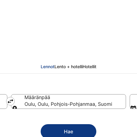
Lennot
Lento + hotelli
Hotellit
Määränpää
Oulu, Oulu, Pohjois-Pohjanmaa, Suomi
Määränpää
Hae