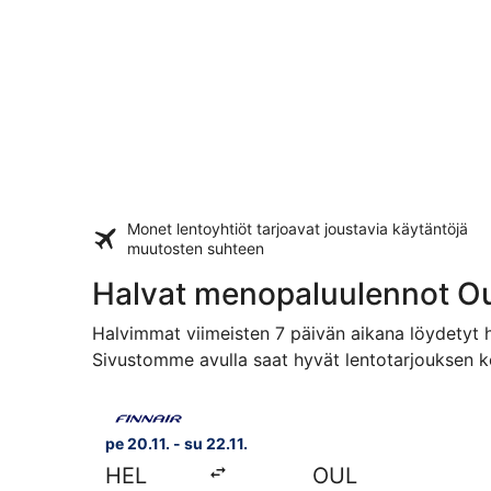
Monet lentoyhtiöt tarjoavat
joustavia käytäntöjä
muutosten suhteen
Halvat menopaluulennot O
Halvimmat viimeisten 7 päivän aikana löydetyt h
Sivustomme avulla saat hyvät lentotarjouksen k
Valitse lentoyhtiön Finnair lento, lähtö pe 20.11.
pe 20.11. - su 22.11.
HEL
OUL