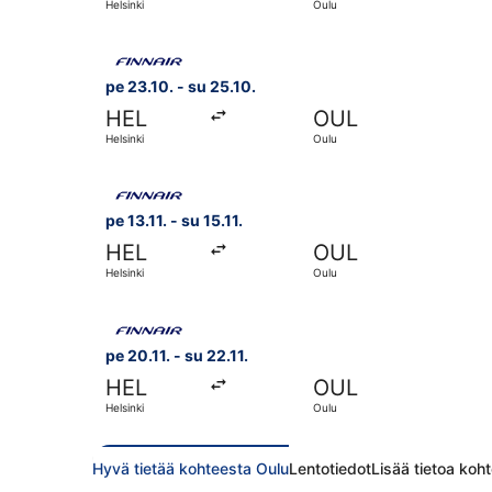
Helsinki
Oulu
Valitse lentoyhtiön Finnair lento, lähtö pe 23.10
pe 23.10. - su 25.10.
HEL
OUL
Helsinki
Oulu
Valitse lentoyhtiön Finnair lento, lähtö pe 13.11.
pe 13.11. - su 15.11.
HEL
OUL
Helsinki
Oulu
Valitse lentoyhtiön Finnair lento, lähtö pe 20.11.
pe 20.11. - su 22.11.
HEL
OUL
Helsinki
Oulu
Hyvä tietää kohteesta Oulu
Lentotiedot
Lisää tietoa koh