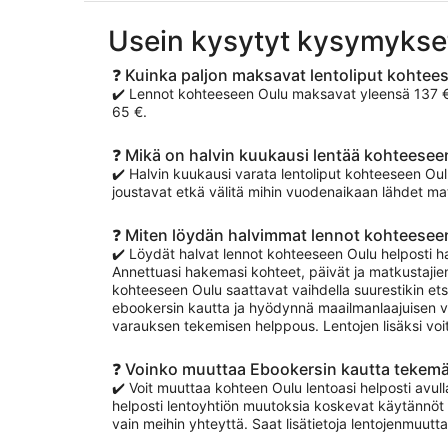
Usein kysytyt kysymykse
❓ Kuinka paljon maksavat lentoliput kohtee
✔️ Lennot kohteeseen Oulu maksavat yleensä 137 €–1
65 €.
❓ Mikä on halvin kuukausi lentää kohteesee
✔️ Halvin kuukausi varata lentoliput kohteeseen O
joustavat etkä välitä mihin vuodenaikaan lähdet mat
❓ Miten löydän halvimmat lennot kohteesee
✔️ Löydät halvat lennot kohteeseen Oulu helposti h
Annettuasi hakemasi kohteet, päivät ja matkustajien
kohteeseen Oulu saattavat vaihdella suurestikin ets
ebookersin kautta ja hyödynnä maailmanlaajuisen v
varauksen tekemisen helppous. Lentojen lisäksi voi
❓ Voinko muuttaa Ebookersin kautta tekemä
✔️ Voit muuttaa kohteen Oulu lentoasi helposti avull
helposti lentoyhtiön muutoksia koskevat käytännöt 
vain meihin yhteyttä. Saat lisätietoja lentojenmuut