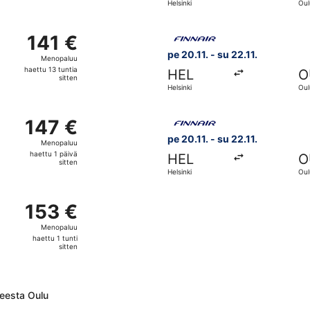
Helsinki
Oul
tunti
sitten
. kohteesta Helsinki kohteeseen Oulu, paluu su 25.10., hinnalt
Valitse lentoyhtiön Finnair le
141 €
141 €
Menopaluu,
pe 20.11. - su 22.11.
Menopaluu
haettu
haettu 13 tuntia
HEL
O
13
sitten
Helsinki
Oul
tuntia
sitten
 kohteesta Helsinki kohteeseen Oulu, paluu su 15.11., hinnalta
Valitse lentoyhtiön Finnair le
147 €
147 €
Menopaluu,
pe 20.11. - su 22.11.
Menopaluu
haettu
haettu 1 päivä
HEL
O
1
sitten
Helsinki
Oul
päivä
sitten
 kohteesta Helsinki kohteeseen Oulu, paluu su 22.11., hinnalta
153 €
153 €
Menopaluu,
Menopaluu
haettu
haettu 1 tunti
1
sitten
tunti
sitten
teesta Oulu