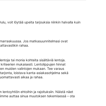
 voit löytää upeita tarjouksia niinkin halvalla kuin
e marraskuussa. Jos matkasuunnitelmasi ovat
attavastikin rahaa.
toja tai monia kohteita sisältäviä lentoja.
kriteerien mukaisesti. Lentolippujen hinnat
onien muiden valintojen mukaan. Tee varaus
arjonta, loistava kanta-asiakasohjelma sekä
uomattavasti aikaa ja rahaa.
lentoyhtiön ehtoihin ja rajoituksiin. Näistä näet
 voimme auttaa sinua muutoksen tekemisessä – ota