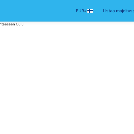
•
EUR
Listaa majoitus
hteeseen Oulu