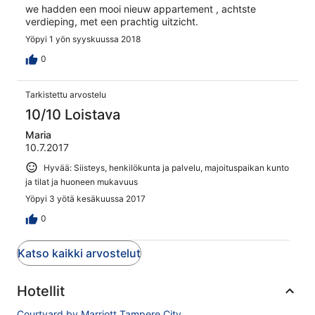
we hadden een mooi nieuw appartement , achtste
verdieping, met een prachtig uitzicht.
Yöpyi 1 yön syyskuussa 2018
0
Tarkistettu arvostelu
10/10 Loistava
Maria
10.7.2017
Hyvää: Siisteys, henkilökunta ja palvelu, majoituspaikan kunto
ja tilat ja huoneen mukavuus
Yöpyi 3 yötä kesäkuussa 2017
0
Katso kaikki arvostelut
Hotellit
Courtyard by Marriott Tampere City