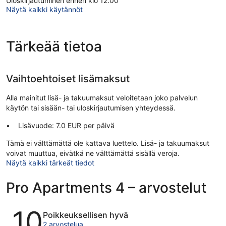
Uloskirjautuminen ennen klo 12.00
Sijaitsee vain 2 minuutin ajomatkan päässä kohteesta
Näytä kaikki käytännöt
Vanha kauppahalli ja muutaman minuutin ajomatkan
päässä kohteesta Vaasan tori
Huoneisto tarjoaa asiakkaiden käyttöön hissin. Yleisissä
Tärkeää tietoa
tiloissa on ilmainen Wi-Fi. Omatoiminen pysäköinti on
ilmainen.
Tämä 3,5 tähden huoneisto on savuton.
Vaihtoehtoiset lisämaksut
Alla mainitut lisä- ja takuumaksut veloitetaan joko palvelun
käytön tai sisään- tai uloskirjautumisen yhteydessä.
Lisävuode: 7.0 EUR per päivä
Tämä ei välttämättä ole kattava luettelo. Lisä- ja takuumaksut
voivat muuttua, eivätkä ne välttämättä sisällä veroja.
Näytä kaikki tärkeät tiedot
Pro Apartments 4 – arvostelut
Arvostelut
10
Poikkeuksellisen hyvä
2 arvostelua