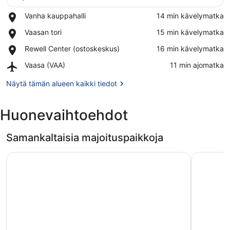
Place,
Vanha kauppahalli
‪14 min kävelymatka‬
Vanha
Näytä kartalla
Place,
Vaasan tori
‪15 min kävelymatka‬
kauppahalli
Vaasan
Place,
Rewell Center (ostoskeskus)
‪16 min kävelymatka‬
tori
Rewell
Airport,
Vaasa (VAA)
‪11 min ajomatka‬
Center
Vaasa
(ostoskeskus)
(VAA)
Näytä tämän alueen kaikki tiedot
Huonevaihtoehdot
Samankaltaisia majoituspaikkoja
Forenom Aparthotel Vaasa
Pro Apar