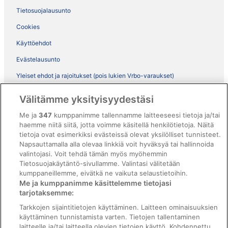
Tietosuojalausunto
Cookies
Käyttöehdot
Evästelausunto
Yleiset ehdot ja rajoitukset (pois lukien Vrbo-varaukset)
Vrbon sopimusehdot
Välitämme yksityisyydestäsi
Saavutettavuus
Me ja
347
kumppanimme tallennamme laitteeseesi tietoja ja/tai
ebookers BONUS+ -ohjelman ehdot
haemme niitä siitä, jotta voimme käsitellä henkilötietoja. Näitä
tietoja ovat esimerkiksi evästeissä olevat yksilölliset tunnisteet.
Oikeudelliset tiedot / ota meihin yhteyttä
Napsauttamalla alla olevaa linkkiä voit hyväksyä tai hallinnoida
valintojasi. Voit tehdä tämän myös myöhemmin
Sisältövaatimukset ja ilmoituksen tekeminen sisällöstä
Tietosuojakäytäntö-sivullamme. Valintasi välitetään
kumppaneillemme, eivätkä ne vaikuta selaustietoihin.
Tuki
Me ja kumppanimme käsittelemme tietojasi
tarjotaksemme:
Ota yhteyttä
Tarkkojen sijaintitietojen käyttäminen. Laitteen ominaisuuksien
Varauksen muuttaminen tai peruuttaminen
käyttäminen tunnistamista varten. Tietojen tallentaminen
laitteelle ja/tai laitteella olevien tietojen käyttö. Kohdennettu