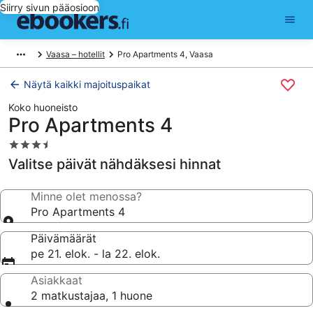
Siirry sivun pääosioon
Vaasa – hotellit
Pro Apartments 4, Vaasa
Näytä kaikki majoituspaikat
Koko huoneisto
Pro Apartments 4
3.5
tähden
Valitse päivät nähdäksesi hinnat
majoituspaikka
Minne olet menossa?
Pro Apartments 4
Päivämäärät
pe 21. elok. - la 22. elok.
Asiakkaat
2 matkustajaa, 1 huone