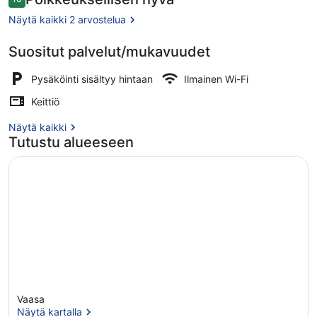
10 kautta 10.
Näytä kaikki 2 arvostelua
Suositut palvelut/mukavuudet
Deluxe-huoneisto, 1 makuuhuone, ke
Pysäköinti sisältyy hintaan
Ilmainen Wi-Fi
Keittiö
Näytä kaikki
Tutustu alueeseen
Vaasa
Näytä kartalla