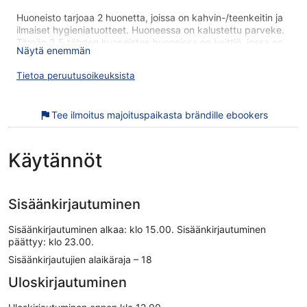
Huoneisto tarjoaa 2 huonetta, joissa on kahvin-/teenkeitin ja
ilmaiset hygieniatuotteet. Huoneessa on kalustettu parveke.
Tämän 3,5 tähden huoneiston huoneissa on keittiö, jossa on
Näytä enemmän
täysikokoinen jääkaappipakastin, liesi, mikroaaltouuni ja
erillinen ruokailualue. Kylpyhuoneista löytyy suihku.
Tietoa peruutusoikeuksista
Tämä huoneisto tarjoaa asiakkailleen huonehintaan sisältyvän
langattoman internetyhteyden. 50-tuumainen taulutelevisio,
kaapelikanavat.
Tee ilmoitus majoituspaikasta brändille ebookers
Tämä huoneistohotelli sijaitsee kävelymatkan päässä
kohteesta Vanha kauppahalli. Majoituspaikka tarjoaa
Käytännöt
esimerkiksi ilmaisen Wi-Fi-yhteyden yleisissä tiloissa ja
ilmaisen omatoimisen pysäköinnin. Tässä vuonna 2016
rakennetussa 3,5 tähden asuinrakennuksessa on 2
huoneistoa. Huoneistossa tarjoaa asiakkaille ilmaisen Wi-Fi-
Sisäänkirjautuminen
yhteyden ja keittiön.
Huoneistossa tarjoaa asiakkaille keittiön,
Sisäänkirjautuminen alkaa: klo 15.00. Sisäänkirjautuminen
pyykinpesukoneen ja kalustetun parvekkeen
päättyy: klo 23.00.
Ilmainen Wi-Fi
Sisäänkirjautujien alaikäraja – 18
Ilmainen omatoiminen pysäköinti
Uloskirjautuminen
Majoituspaikka tarjoaa asiakkaille hissin