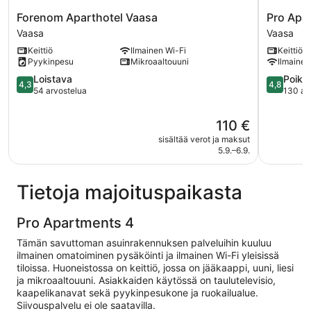
Forenom
Pro
Forenom Aparthotel Vaasa
Pro Apa
Aparthotel
Apartmen
Vaasa
Vaasa
Vaasa
Vaasa
Keittiö
Ilmainen Wi-Fi
Keittiö
Vaasa
Pyykinpesu
Mikroaaltouuni
Ilmainen
4.3
4.8
Loistava
Poikk
4,3
4,8
kautta
kautta
54 arvostelua
130 ar
5,
5,
Loistava,
Poikkeuks
Hinta
110 €
54
hyvä,
on
sisältää verot ja maksut
arvostelua
130
110 €
5.9.–6.9.
arvostelu
Tietoja majoituspaikasta
Pro Apartments 4
Tämän savuttoman asuinrakennuksen palveluihin kuuluu
ilmainen omatoiminen pysäköinti ja ilmainen Wi-Fi yleisissä
tiloissa. Huoneistossa on keittiö, jossa on jääkaappi, uuni, liesi
ja mikroaaltouuni. Asiakkaiden käytössä on taulutelevisio,
kaapelikanavat sekä pyykinpesukone ja ruokailualue.
Siivouspalvelu ei ole saatavilla.