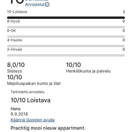
Arvostelut
Arvosana
10–Loistava
2
10
Arvosana
8–Hyvä
0
-
8
Loistava.
Arvosana
6–OK
0
-
2
6
Hyvä.
Arvosana
4–Huono
0
kautta
-
0
4
2
OK.
Arvosana
2–Hirveä
0
kautta
-
arvostelua
0
2
2
Huono.
kautta
-
arvostelua
0
8,0/10
10/10
2
Hirveä.
kautta
Siisteys
Henkilökunta ja palvelu
arvostelua
0
2
10/10
kautta
arvostelua
Majoituspaikan kunto ja tilat
2
Arvostelut
arvostelua
Tarkistettu arvostelu
10/10 Loistava
Hans
9.9.2018
Käännä Googlen avulla
Prachtig mooi nieuw appartment.