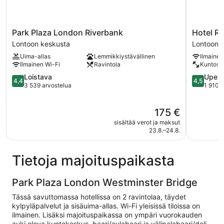
Park
Hotel
Park Plaza London Riverbank
Hotel R
Plaza
Riu
Lontoon keskusta
Lontoon 
London
Plaza
Uima-allas
Lemmikkiystävällinen
Ilmainen
Riverbank
London
Ilmainen Wi-Fi
Ravintola
Kuntosal
Lontoon
The
keskusta
4.4
Westmins
4.5
Loistava
Upea
4,4
4,5
kautta
Lontoon
kautta
3 539 arvostelua
1 910 
5,
keskusta
5,
Loistava,
Upea,
Hinta
175 €
3 539
1 910
on
arvostelua
arvostelu
sisältää verot ja maksut
175 €
23.8.–24.8.
Tietoja majoituspaikasta
Park Plaza London Westminster Bridge
Tässä savuttomassa hotellissa on 2 ravintolaa, täydet
kylpyläpalvelut ja sisäuima-allas. Wi-Fi yleisissä tiloissa on
ilmainen. Lisäksi majoituspaikassa on ympäri vuorokauden
auki oleva kuntokeskus, baari/aulabaari ja välipalabaari/deli.