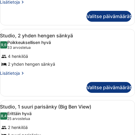
parisänky
Lisätietoja
Lisätietoja
huoneesta
kuvat
Studio,
Valitse päivämäärät
1
suuri
parisänky
Avaa
Hotellihuone, jossa on kaksi sänkyä
8
Studio, 2 yhden hengen sänkyä
kaikki
Poikkeuksellisen hyvä
huonetyypin
9,6
9,6 kautta 10
(33
33 arvostelua
Studio,
arvostelua)
4 henkilöä
2
2 yhden hengen sänkyä
yhden
hengen
Lisätietoja
Lisätietoja
huoneesta
sänkyä
Studio,
kuvat
Valitse päivämäärät
2
yhden
hengen
Avaa
Moderni hotellihuone, jossa on suur
7
sänkyä
Studio, 1 suuri parisänky (Big Ben View)
kaikki
Erittäin hyvä
huonetyypin
8,4
8,4 kautta 10
(25
25 arvostelua
Studio,
arvostelua)
2 henkilöä
1