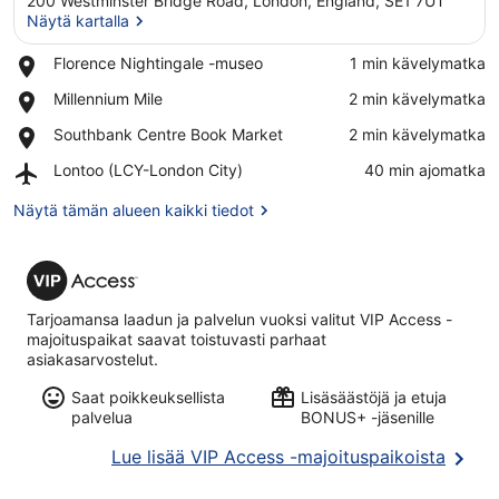
200 Westminster Bridge Road, London, England, SE1 7UT
Näytä kartalla
Place,
Florence Nightingale -museo
‪1 min kävelymatka‬
Florence
Näytä kartalla
Place,
Millennium Mile
‪2 min kävelymatka‬
Nightingale
Millennium
-
Place,
Southbank Centre Book Market
‪2 min kävelymatka‬
Mile
museo
Southbank
Airport,
Lontoo (LCY-London City)
‪40 min ajomatka‬
Centre
Lontoo
Book
(LCY-
Näytä tämän alueen kaikki tiedot
Market
London
City)
VIP
Access
Tarjoamansa laadun ja palvelun vuoksi valitut VIP Access -
majoituspaikat saavat toistuvasti parhaat
asiakasarvostelut.
Saat poikkeuksellista
Lisäsäästöjä ja etuja
palvelua
BONUS+ -jäsenille
Avaut
Lue lisää VIP Access -majoituspaikoista
uutee