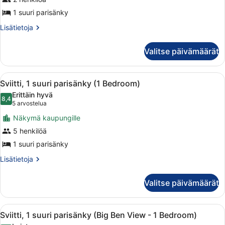
huone,
1 suuri parisänky
1
suuri
Lisätietoja
Lisätietoja
huoneesta
parisänky
Superior-
(Atrium
Valitse päivämäärät
huone,
Facing)
1
suuri
kuvat
Avaa
Egyptinpuuvillaiset lakanat, ylellis
8
parisänky
Sviitti, 1 suuri parisänky (1 Bedroom)
kaikki
(Atrium
Erittäin hyvä
Facing)
huonetyypin
8,4
8,4 kautta 10
(5
5 arvostelua
Sviitti,
arvostelua)
Näkymä kaupungille
1
5 henkilöä
suuri
1 suuri parisänky
parisänky
(1
Lisätietoja
Lisätietoja
huoneesta
Bedroom)
Sviitti,
kuvat
Valitse päivämäärät
1
suuri
parisänky
Avaa
Hotellihuone, jossa on suuri ikkun
7
(1
Sviitti, 1 suuri parisänky (Big Ben View - 1 Bedroom)
kaikki
Bedroom)