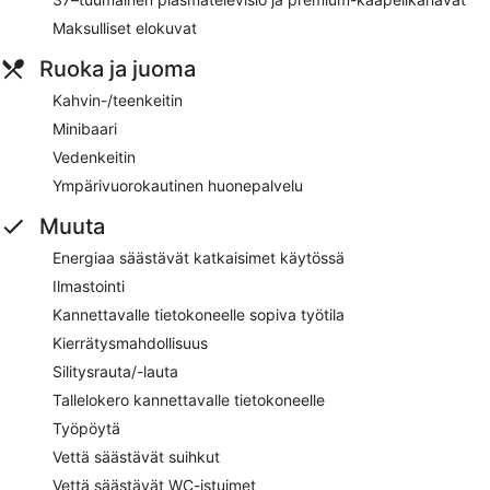
Maksulliset elokuvat
Ruoka ja juoma
Kahvin-/teenkeitin
Minibaari
Vedenkeitin
Ympärivuorokautinen huonepalvelu
Muuta
Energiaa säästävät katkaisimet käytössä
Ilmastointi
Kannettavalle tietokoneelle sopiva työtila
Kierrätysmahdollisuus
Silitysrauta/-lauta
Tallelokero kannettavalle tietokoneelle
Työpöytä
Vettä säästävät suihkut
Vettä säästävät WC-istuimet