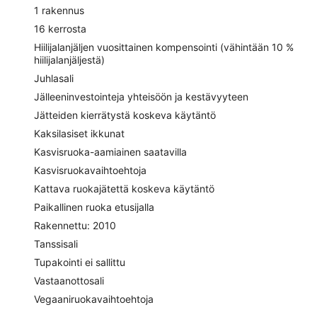
1 rakennus
16 kerrosta
Hiilijalanjäljen vuosittainen kompensointi (vähintään 10 %
hiilijalanjäljestä)
Juhlasali
Jälleeninvestointeja yhteisöön ja kestävyyteen
Jätteiden kierrätystä koskeva käytäntö
Kaksilasiset ikkunat
Kasvisruoka-aamiainen saatavilla
Kasvisruokavaihtoehtoja
Kattava ruokajätettä koskeva käytäntö
Paikallinen ruoka etusijalla
Rakennettu: 2010
Tanssisali
Tupakointi ei sallittu
Vastaanottosali
Vegaaniruokavaihtoehtoja