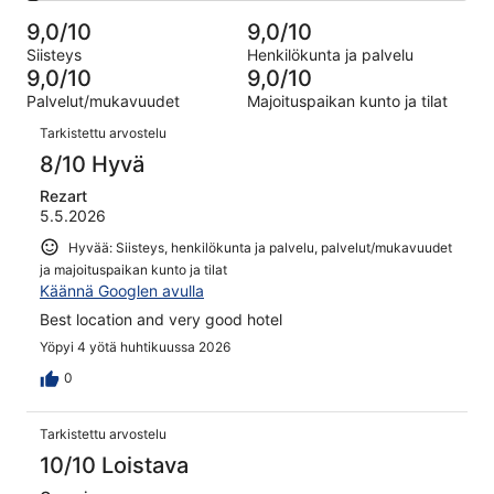
6163
Huono.
kautta
-
arvostelua
210
9,0/10
9,0/10
6163
Hirveä.
kautta
Siisteys
Henkilökunta ja palvelu
arvostelua
180
6163
9,0/10
9,0/10
kautta
arvostelua
Palvelut/mukavuudet
Majoituspaikan kunto ja tilat
6163
Arvostelut
arvostelua
Tarkistettu arvostelu
8/10 Hyvä
Rezart
5.5.2026
Hyvää: Siisteys, henkilökunta ja palvelu, palvelut/mukavuudet
ja majoituspaikan kunto ja tilat
Käännä Googlen avulla
Best location and very good hotel
Yöpyi 4 yötä huhtikuussa 2026
0
Tarkistettu arvostelu
10/10 Loistava