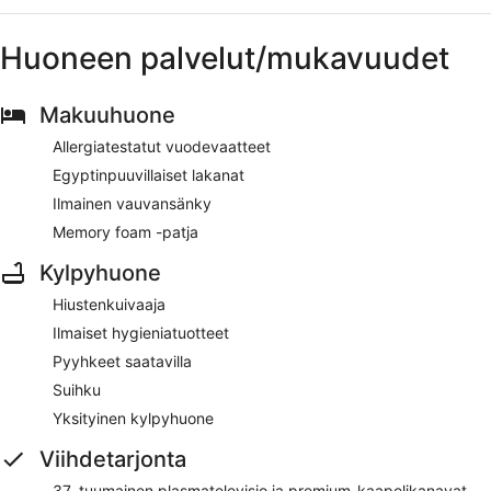
Huoneen palvelut/mukavuudet
Makuuhuone
Allergiatestatut vuodevaatteet
Egyptinpuuvillaiset lakanat
Ilmainen vauvansänky
Memory foam -patja
Kylpyhuone
Hiustenkuivaaja
Ilmaiset hygieniatuotteet
Pyyhkeet saatavilla
Suihku
Yksityinen kylpyhuone
Viihdetarjonta
37–tuumainen plasmatelevisio ja premium-kaapelikanavat