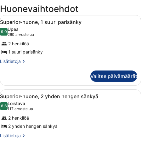
ikkun
Huonevaihtoehdot
Avaa
Hotellihuone, jossa on suuri sänky, y
5
Superior-huone, 1 suuri parisänky
kaikki
Upea
huonetyypin
9,0
9,0 kautta 10
(260
260 arvostelua
Superior-
arvostelua)
2 henkilöä
huone,
1 suuri parisänky
1
suuri
Lisätietoja
Lisätietoja
huoneesta
parisänky
Superior-
kuvat
Valitse päivämäärät
huone,
1
suuri
Avaa
Moderni hotellihuone, jossa on suu
5
parisänky
Superior-huone, 2 yhden hengen sänkyä
kaikki
Loistava
huonetyypin
8,6
8,6 kautta 10
(117
117 arvostelua
Superior-
arvostelua)
2 henkilöä
huone,
2 yhden hengen sänkyä
2
yhden
Lisätietoja
Lisätietoja
huoneesta