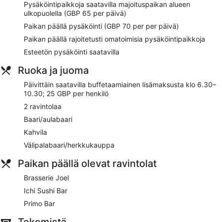
Pysäköintipaikkoja saatavilla majoituspaikan alueen
Majoituspaikka tarjoaa asiakkaille esimerkiksi ilmaisen Wi-Fi-
ulkopuolella (GBP 65 per päivä)
yhteyden yleisissä tiloissa sekä 2 ravintolaa ja täyden
palvelun kylpylän. Tämän majoituspaikan tarjoamiin
Paikan päällä pysäköinti (GBP 70 per per päivä)
lemmikkipalveluihin kuuluu ruoka- ja vesikulhot.
Paikan päällä rajoitetusti omatoimisia pysäköintipaikkoja
Ilmainen Wi-Fi joissain yleisissä tiloissa
Esteetön pysäköinti saatavilla
Jos ranskalainen keittiö on sydäntäsi lähellä, sinun
Ruoka ja juoma
kannattaa ottaa suunnaksesi fine dining -ravintola
Brasserie Joel
Päivittäin saatavilla buffetaamiainen lisämaksusta klo 6.30–
10.30; 25 GBP per henkilö
Buffetaamiainen saatavilla päivittäin lisämaksusta
2 ravintolaa
Omatoiminen pysäköinti saatavilla maksusta
Baari/aulabaari
Voit käydä uimassa majoituspaikan sisäuima-altaassa
Kahvila
Majoituspaikan kylpylä tarjoaa asiakkailleen hemmottelua
kasvohoidoilla, vartalokuorinnoilla tai vartalokääreillä
Välipalabaari/herkkukauppa
Majoituspaikan tarjoamiin palveluihin sisältyvät
Paikan päällä olevat ravintolat
kuivapesula-/pesulapalvelut, concierge ja kiertoajelu- tai
lippupalvelu
Brasserie Joel
Majoituspaikan alueella on tarjolla ympäri vuorokauden
Ichi Sushi Bar
auki oleva kuntosali ja höyrysauna
Primo Bar
Asiakkailla on paljon hyvää sanottavaa majoituspaikan
huoneiden yleisestä mukavuudesta, mukavista sängyistä,
Tekemistä