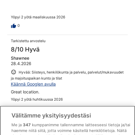
Yöpyi 2 yötä maaliskuussa 2026
0
Tarkistettu arvostelu
8/10 Hyvä
Shawnee
28.4.2026
Hyvää: Siisteys, henkilökunta ja palvelu, palvelut/mukavuudet
ja majoituspaikan kunto ja tilat
Käännä Googlen avulla
Great location.
Yöpyi 2 yötä huhtikuussa 2026
0
Välitämme yksityisyydestäsi
Tarkistettu arvostelu
Me ja
347
kumppanimme tallennamme laitteeseesi tietoja ja/tai
haemme niitä siitä, jotta voimme käsitellä henkilötietoja. Näitä
10/10 Loistava