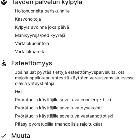
Täyden palvelun kylpylä
Hoitohuoneita pariskunnille
Kasvohoitoja
Kylpylä avoinna joka päivä
Manikyyrejä/pedikyyrejä
Vartalokuorintoja
Vartalokääreitä
Esteettömyys
Jos haluat pyytää tiettyjä esteettömyyspalveluita, ota
majoituspaikkaan yhteyttä käyttäen varausvahvistuksessa
olevia yhteystietoja.
Hissi
Pyörätuolin käyttäjille soveltuva concierge-tiski
Pyörätuolin käyttäjille soveltuva pysäköinti
Pyörätuolin käyttäjille soveltuva vastaanottotiski
Pääsy pyörätuolilla (mahdollisia rajoituksia)
Muuta