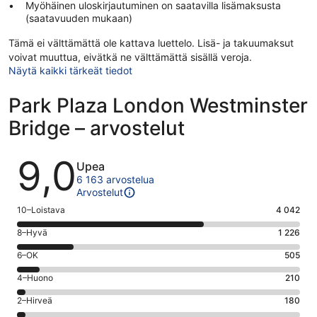
Myöhäinen uloskirjautuminen on saatavilla lisämaksusta
(saatavuuden mukaan)
Tämä ei välttämättä ole kattava luettelo. Lisä- ja takuumaksut
voivat muuttua, eivätkä ne välttämättä sisällä veroja.
Näytä kaikki tärkeät tiedot
Park Plaza London Westminster
Bridge – arvostelut
Arvostelut
9,0
Upea
6 163 arvostelua
Arvostelut
Arvosana
10–Loistava
4 042
10
Arvosana
8–Hyvä
1 226
-
8
Loistava.
Arvosana
6–OK
505
-
4042
6
Hyvä.
Arvosana
4–Huono
210
kautta
-
1226
4
6163
OK.
Arvosana
2–Hirveä
180
kautta
-
arvostelua
505
2