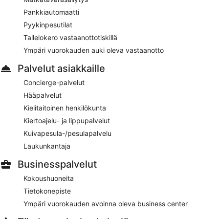
päivä klo 6.30–10.30.
Pankkiautomaatti
Brasserie Joel
– fine dining -ravintola, jonka erikoisuutena on
Pyykinpesutilat
ranskalainen keittiö. Ravintola tarjoilee aamiaisen, lounaan ja
Tallelokero vastaanottotiskillä
illallisen. Auki joka päivä.
Ympäri vuorokauden auki oleva vastaanotto
Ichi Sushi Bar
– ravintola, jonka erikoisuutena on sushi.
Palvelut asiakkaille
Ravintola tarjoilee lounaan ja illallisen. Auki joka päivä
Concierge-palvelut
Primo Bar
– Tämä baari tarjoilee vain kevyitä aterioita. Auki
joka päivä
Hääpalvelut
Kielitaitoinen henkilökunta
Ympärivuorokautinen huonepalvelu on käytettävissä.
Kiertoajelu- ja lippupalvelut
Kuivapesula-/pesulapalvelu
Laukunkantaja
Businesspalvelut
Kokoushuoneita
Tietokonepiste
Ympäri vuorokauden avoinna oleva business center