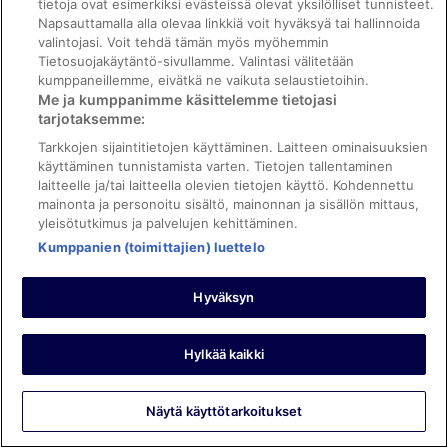
tietoja ovat esimerkiksi evästeissä olevat yksilölliset tunnisteet.
Kirsy Anabel
Napsauttamalla alla olevaa linkkiä voit hyväksyä tai hallinnoida
22.4.2026
valintojasi. Voit tehdä tämän myös myöhemmin
Tietosuojakäytäntö-sivullamme. Valintasi välitetään
Hyvää: Siisteys, henkilökunta ja palvelu, palvelut/mukavuudet
kumppaneillemme, eivätkä ne vaikuta selaustietoihin.
ja majoituspaikan kunto ja tilat
Me ja kumppanimme käsittelemme tietojasi
Käännä Googlen avulla
tarjotaksemme:
Great place
Tarkkojen sijaintitietojen käyttäminen. Laitteen ominaisuuksien
Yöpyi 3 yötä helmikuussa 2026
käyttäminen tunnistamista varten. Tietojen tallentaminen
0
laitteelle ja/tai laitteella olevien tietojen käyttö. Kohdennettu
mainonta ja personoitu sisältö, mainonnan ja sisällön mittaus,
yleisötutkimus ja palvelujen kehittäminen.
Tarkistettu arvostelu
Kumppanien (toimittajien) luettelo
10/10 Loistava
Jessica
Hyväksyn
4.4.2026
Hyvää: Siisteys
Hylkää kaikki
Käännä Googlen avulla
Perfect for families great location
Yöpyi 3 yötä maaliskuussa 2026
Näytä käyttötarkoitukset
0