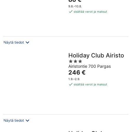
5
on
9.8.–10.8.
86 €
sisältää verot ja maksut
per
yö
Näytä tiedot
Holiday Club Airisto
3
Airistontie 700 Pargas
out
Hinta
246 €
of
on
5
1.9.–2.9.
246 €
sisältää verot ja maksut
per
yö
Näytä tiedot