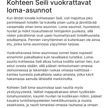
Kohteen Seili vuokrattavat
loma-asunnot
Kun lähdet lomalle kohteeseen Seili, voit majoittua joko
perinteisesti hotelliin tai kokeilla jotain uutta ja jännittävää
varaamalla oman loma-asunnon. Loma-asunnot, huoneistot,
huvilat ja mökit houkuttelevat hintojenkin puolesta, sillä
niiden päivähinnat ovat usein huomattavasti hotellihuoneita
edullisempia. Pennien venyttäminen ei kuitenkaan ole ainoa
etu, jonka loma-asunnossa yöpyminen tarjoaa.
Vuokrattavassa loma-asunnossa tunnet itsesi nopeasti
ennemmin paikalliseksi kuin tavalliseksi turistiksi. Loma-
asunto kohteessa Seili alkaa tuntua kodilta saman tien, kun
astut ovesta sisään, sillä pääset rentoutumaan omassa
olohuoneessa ja tekemään ruokaa omassa keittiössä –
kenties tuoreista paikallisista raaka-aineista, jotka kävit
hakemassa aamulla läheisiltä markkinoilta.
Kohteen Seili loma-asunnoissa saat nauttia myös
yksityisyydestä. Valitsit majapaikaksesi sitten tyylikkään
lomahuoneiston, kauniin huvilan tai kodikkaan mökin, pääset
kauaksi turistitemppeleiden henkilökunnasta ja muista
asiakkaista, ja nautit lomastasi omassa rauhassa ja omaan