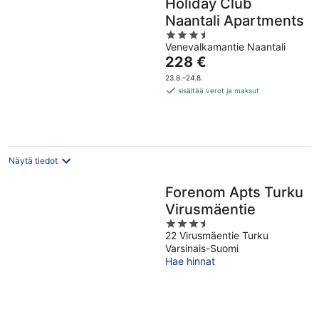
Holiday Club
Naantali Apartments
3.5
Venevalkamantie Naantali
out
Hinta
228 €
of
on
5
23.8.–24.8.
228 €
sisältää verot ja maksut
per
yö
Näytä tiedot
Forenom Apts Turku
Virusmäentie
3.5
22 Virusmäentie Turku
out
Varsinais-Suomi
of
Hae hinnat
5