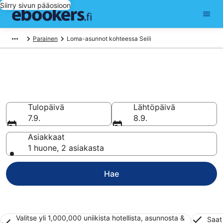
Siirry sivun pääosioon
Parainen
Loma-asunnot kohteessa Seili
Vuokraa loma-asunto tai
huoneisto kohteessa Seili
Tulopäivä
Lähtöpäivä
7.9.
8.9.
Asiakkaat
1 huone, 2 asiakasta
Hae
Valitse yli 1,000,000 uniikista hotellista, asunnosta &
Saat