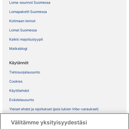
Loma-asunnot Suomessa
Lomapaketit Suomessa
Kotimaan lennot
Lomat Suomessa
Kaikki majoitustyypit
Matkablogi
Käytännöt
Tietosuojalausunto
Cookies
Käyttöehdot
Evästelausunto
Yleiset ehdot ja rajoitukset (pois lukien Vrbo-varaukset)
Vrbon sopimusehdot
Välitämme yksityisyydestäsi
Saavutettavuus