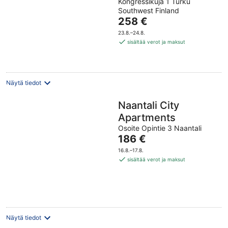
Kongressikuja 1 Turku
out
Southwest Finland
of
Hinta
258 €
5
on
23.8.–24.8.
258 €
sisältää verot ja maksut
per
yö
Näytä tiedot
Naantali City
Apartments
Osoite Opintie 3 Naantali
Hinta
186 €
on
16.8.–17.8.
186 €
sisältää verot ja maksut
per
yö
Näytä tiedot