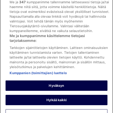
Me ja
347
kumppanimme tallennamme laitteeseesi tietoja ja/tai
ebookers BONUS+ -ohjelman ehdot
haemme niitä siitä, jotta voimme käsitellä henkilötietoja. Näitä
tietoja ovat esimerkiksi evästeissä olevat yksilölliset tunnisteet.
Oikeudelliset tiedot / ota meihin yhteyttä
Napsauttamalla alla olevaa linkkiä voit hyväksyä tai hallinnoida
valintojasi. Voit tehdä tämän myös myöhemmin
Sisältövaatimukset ja ilmoituksen tekeminen sisällöstä
Tietosuojakäytäntö-sivullamme. Valintasi välitetään
kumppaneillemme, eivätkä ne vaikuta selaustietoihin.
Tuki
Me ja kumppanimme käsittelemme tietojasi
tarjotaksemme:
Ota yhteyttä
Tarkkojen sijaintitietojen käyttäminen. Laitteen ominaisuuksien
Varauksen muuttaminen tai peruuttaminen
käyttäminen tunnistamista varten. Tietojen tallentaminen
laitteelle ja/tai laitteella olevien tietojen käyttö. Kohdennettu
Varaa lento lentoyhtiön hyvityskupongeilla
mainonta ja personoitu sisältö, mainonnan ja sisällön mittaus,
yleisötutkimus ja palvelujen kehittäminen.
Hyvityksen hakeminen ja aikarajat
Kumppanien (toimittajien) luettelo
Hyväksyn
©2026 Expedia, Inc., Expedia Groupin yritys. Kaikki oikeudet
pidätetään. ebookers ja ebookersin logo ovat Expedia, Inc.:n
tavaramerkkejä tai rekisteröityjä tavaramerkkejä.
Hylkää kaikki