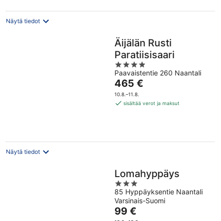
Näytä tiedot
Äijälän Rusti
Paratiisisaari
4
Paavaistentie 260 Naantali
out
Hinta
465 €
of
on
5
10.8.–11.8.
465 €
sisältää verot ja maksut
per
yö
Näytä tiedot
Lomahyppäys
3
85 Hyppäyksentie Naantali
out
Varsinais-Suomi
of
Hinta
99 €
5
on