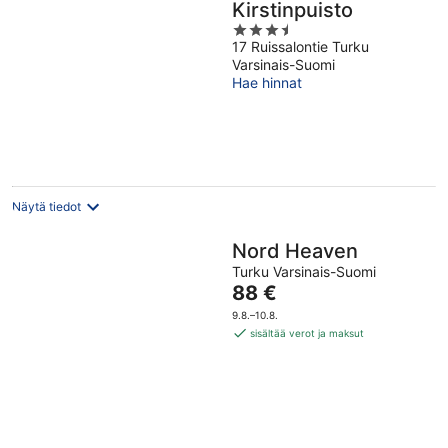
Kirstinpuisto
3.5
17 Ruissalontie Turku
out
Varsinais-Suomi
of
Hae hinnat
5
Näytä tiedot
Nord Heaven
Turku Varsinais-Suomi
Hinta
88 €
on
9.8.–10.8.
88 €
sisältää verot ja maksut
per
yö