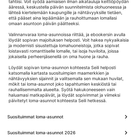
tahtiisi. Voit syödä aamiaisen ilman aikatauluja keittiöpöydän
ääressä, keskustella päivän suunnitelmista olohuoneessa ja
lähteä kiertelemään kaupungille ja nähtävyyksille tietäen,
että pääset aina lepäämään ja rauhoittumaan lomallasi
omaan asuntoon päivän päätteeksi.
Valinnanvaraa loma-asunnoissa riittää, ja ebookersin avulla
löydät sopivan majoituksen helposti. Voit hakea nykyaikaisia
ja modernisti sisustettuja lomahuoneistoja, jotka sopivat
loistavasti romanttiselle lomalle, tai isoja huviloita, joissa
jokaisella perheenjäsenellä on oma huone ja rauha.
Löydät sopivan loma-asunnon kohteesta Seili helposti
katsomalla kartasta suosituimpien maamerkkien ja
nähtävyyksien sijainnit ja valitsemalla sen mukaan huvilat,
mökit tai loma-asunnot joko tapahtumien keskiöstä tai
rauhallisemmalta alueelta. Syötä hakukoneeseen vain
haluamasi matkapäivät, ja löydät sopivimmat ja viimeksi
päivitetyt loma-asunnot kohteesta Seili hetkessä.
Suosituimmat loma-asunnot
Suosituimmat loma-asunnot 2026