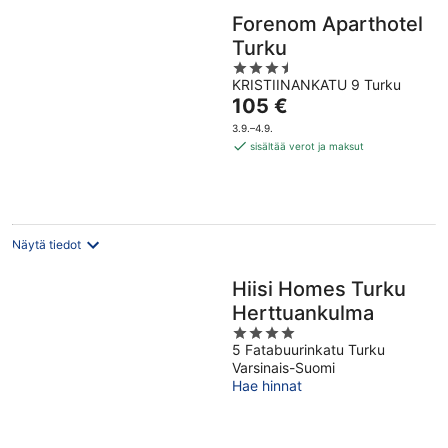
Forenom Aparthotel
Turku
3.5
KRISTIINANKATU 9 Turku
out
Hinta
105 €
of
on
5
3.9.–4.9.
105 €
sisältää verot ja maksut
per
yö
Näytä tiedot
Hiisi Homes Turku
Herttuankulma
4
5 Fatabuurinkatu Turku
out
Varsinais-Suomi
of
Hae hinnat
5