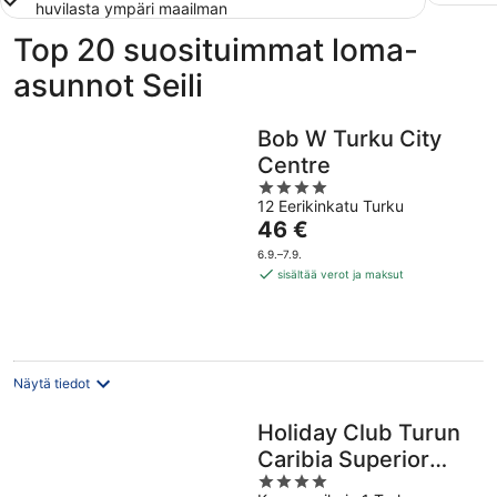
huvilasta ympäri maailman
Top 20 suosituimmat loma-
asunnot Seili
Bob W Turku City
Centre
4
12 Eerikinkatu Turku
out
Hinta
46 €
of
on
5
6.9.–7.9.
46 €
sisältää verot ja maksut
per
yö
Näytä tiedot
Holiday Club Turun
Caribia Superior
4
Apartments