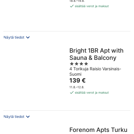
18.8.–19.8.
99 €
sisältää verot ja maksut
per
yö
Näytä tiedot
Bright 1BR Apt with
Sauna & Balcony
4
4 Torikuja Raisio Varsinais-
out
Suomi
of
Hinta
139 €
5
on
11.8.–12.8.
139 €
sisältää verot ja maksut
per
yö
Näytä tiedot
Forenom Apts Turku