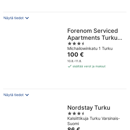
Näytä tiedot
Forenom Serviced
Apartments Turku
3.5
Kakolanmäki
Michailowinkatu 1 Turku
out
Hinta
100 €
of
on
5
10.8.–11.8.
100 €
sisältää verot ja maksut
per
yö
Näytä tiedot
Nordstay Turku
3.5
Kalsiittikuja Turku Varsinais-
out
Suomi
of
Hinta
86 €