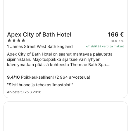
Hinta
Apex City of Bath Hotel
166 €
on
4
31.8.–1.9.
166 €
out
1 James Street West Bath England
sisältää verot ja maksut
per
of
Apex City of Bath Hotel on saanut mahtavaa palautetta
yö
5
sijainnistaan. Majoituspaikka sijaitsee vain lyhyen
ajalle
kävelymatkan päässä kohteesta Thermae Bath Spa.
31.8.
Majoituspaikka tarjoaa esimerkiksi ilmaisen Wi-Fi-yhteyden
viiva
yleisissä tiloissa sekä sisäuima-altaan ja ravintolan.
9,4
/
10
Poikkeuksellinen! (2 964 arvostelua)
1.9.
"Siisti huone ja tehokas ilmastointi"
Arvosteltu 25.3.2026
Avautuu uuteen ikkunaan
The Gainsborough Bath Spa