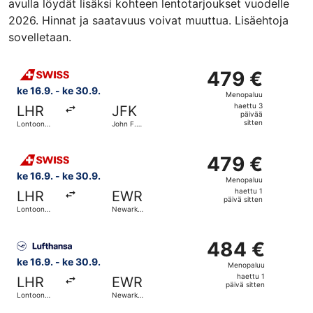
avulla löydät lisäksi kohteen lentotarjoukset vuodelle
2026. Hinnat ja saatavuus voivat muuttua. Lisäehtoja
sovelletaan.
Valitse lentoyhtiön Swiss International Air Lines lento, 
479 €
479 €
Menopaluu,
ke 16.9. - ke 30.9.
Menopaluu
haettu
haettu 3
LHR
JFK
3
päivää
sitten
Lontoon
John F.
päivää
Heathrow
Kennedyn
kansainvälinen
sitten
Valitse lentoyhtiön Swiss International Air Lines lento, 
lentoasema
479 €
479 €
Menopaluu,
ke 16.9. - ke 30.9.
Menopaluu
haettu
haettu 1
LHR
EWR
1
päivä sitten
Lontoon
Newark
päivä
Heathrow
Libertyn
kansainvälinen
sitten
Valitse lentoyhtiön Lufthansa lento, lähtö ke 16.9. koht
lentoasema
484 €
484 €
Menopaluu,
ke 16.9. - ke 30.9.
Menopaluu
haettu
haettu 1
LHR
EWR
1
päivä sitten
Lontoon
Newark
päivä
Heathrow
Libertyn
kansainvälinen