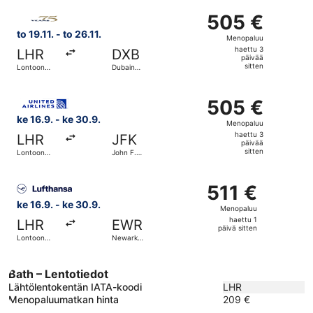
sitten
Valitse lentoyhtiön Gulf Air lento, lähtö to 19.11. kohte
lentoasema
505 €
505 €
Menopaluu,
to 19.11. - to 26.11.
Menopaluu
haettu
haettu 3
LHR
DXB
3
päivää
sitten
Lontoon
Dubain
päivää
Heathrow
kansainvälinen
lentoasema
sitten
Valitse lentoyhtiön United lento, lähtö ke 16.9. kohtees
505 €
505 €
Menopaluu,
ke 16.9. - ke 30.9.
Menopaluu
haettu
haettu 3
LHR
JFK
3
päivää
sitten
Lontoon
John F.
päivää
Heathrow
Kennedyn
kansainvälinen
sitten
Valitse lentoyhtiön Lufthansa lento, lähtö ke 16.9. kohte
lentoasema
511 €
511 €
Menopaluu,
ke 16.9. - ke 30.9.
Menopaluu
haettu
haettu 1
LHR
EWR
1
päivä sitten
Lontoon
Newark
päivä
Heathrow
Libertyn
kansainvälinen
sitten
lentoasema
Bath – Lentotiedot
Lähtölentokentän IATA-koodi
LHR
Menopaluumatkan hinta
209 €