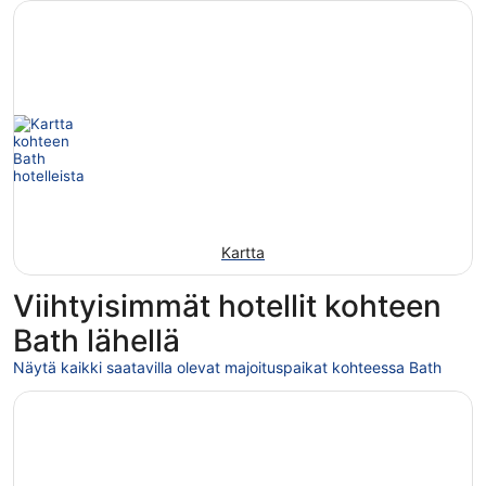
Kartta
Viihtyisimmät hotellit kohteen
Bath lähellä
Näytä kaikki saatavilla olevat majoituspaikat kohteessa Bath
Avautuu uuteen ikkunaan
Apex City of Bath Hotel