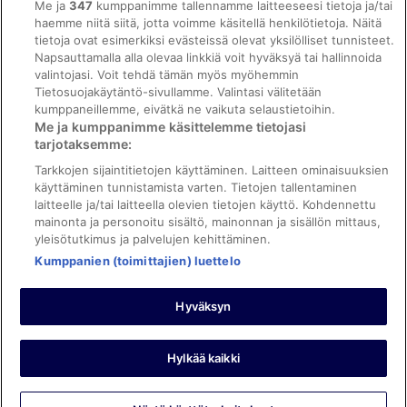
Me ja
347
kumppanimme tallennamme laitteeseesi tietoja ja/tai
ebookers BONUS+ -ohjelman ehdot
haemme niitä siitä, jotta voimme käsitellä henkilötietoja. Näitä
tietoja ovat esimerkiksi evästeissä olevat yksilölliset tunnisteet.
Oikeudelliset tiedot / ota meihin yhteyttä
Napsauttamalla alla olevaa linkkiä voit hyväksyä tai hallinnoida
valintojasi. Voit tehdä tämän myös myöhemmin
Sisältövaatimukset ja ilmoituksen tekeminen sisällöstä
Tietosuojakäytäntö-sivullamme. Valintasi välitetään
kumppaneillemme, eivätkä ne vaikuta selaustietoihin.
Tuki
Me ja kumppanimme käsittelemme tietojasi
tarjotaksemme:
Ota yhteyttä
Tarkkojen sijaintitietojen käyttäminen. Laitteen ominaisuuksien
Varauksen muuttaminen tai peruuttaminen
käyttäminen tunnistamista varten. Tietojen tallentaminen
laitteelle ja/tai laitteella olevien tietojen käyttö. Kohdennettu
Varaa lento lentoyhtiön hyvityskupongeilla
mainonta ja personoitu sisältö, mainonnan ja sisällön mittaus,
yleisötutkimus ja palvelujen kehittäminen.
Hyvityksen hakeminen ja aikarajat
Kumppanien (toimittajien) luettelo
Hyväksyn
©2026 Expedia, Inc., Expedia Groupin yritys. Kaikki oikeudet
pidätetään. ebookers ja ebookersin logo ovat Expedia, Inc.:n
tavaramerkkejä tai rekisteröityjä tavaramerkkejä.
Hylkää kaikki