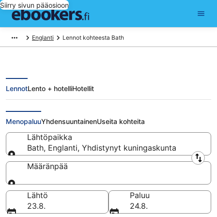
Siirry sivun pääosioon
Englanti
Lennot kohteesta Bath
Lennot
Lento + hotelli
Hotellit
Lennot kohteesta Bath
Menopaluu
Yhdensuuntainen
Useita kohteita
Lähtöpaikka
Bath, Englanti, Yhdistynyt kuningaskunta
Lähtöpaikka
Määränpää
Määränpää
Lähtö
Paluu
23.8.
24.8.