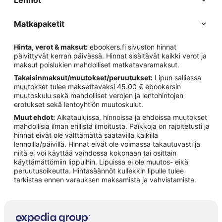
Lennot
Matkapaketit
Hinta, verot & maksut:
ebookers.fi sivuston hinnat
päivittyvät kerran päivässä. Hinnat sisältävät kaikki verot ja
maksut poislukien mahdolliset matkatavaramaksut.
Takaisinmaksut/muutokset/peruutukset:
Lipun salliessa
muutokset tulee maksettavaksi 45.00 € ebookersin
muutoskulu sekä mahdolliset verojen ja lentohintojen
erotukset sekä lentoyhtiön muutoskulut.
Muut ehdot:
Aikatauluissa, hinnoissa ja ehdoissa muutokset
mahdollisia ilman erillistä ilmoitusta. Paikkoja on rajoitetusti ja
hinnat eivät ole välttämättä saatavilla kaikilla
lennoilla/päivillä. Hinnat eivät ole voimassa takautuvasti ja
niitä ei voi käyttää vaihdossa kokonaan tai osittain
käyttämättömiin lippuihin. Lipuissa ei ole muutos- eikä
peruutusoikeutta. Hintasäännöt kullekkin lipulle tulee
tarkistaa ennen varauksen maksamista ja vahvistamista.