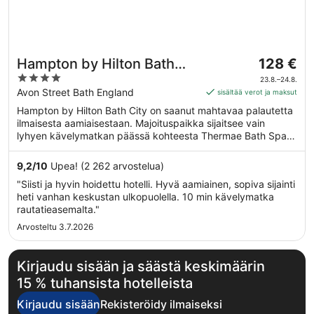
Hinta
Hampton by Hilton Bath
128 €
on
4
City
23.8.–24.8.
128 €
out
Avon Street Bath England
sisältää verot ja maksut
per
of
Hampton by Hilton Bath City on saanut mahtavaa palautetta
yö
5
ilmaisesta aamiaisestaan. Majoituspaikka sijaitsee vain
ajalle
lyhyen kävelymatkan päässä kohteesta Thermae Bath Spa.
23.8.
Majoituspaikka tarjoaa asiakkaille esimerkiksi ilmaisen Wi-Fi-
viiva
yhteyden yleisissä tiloissa sekä ravintolan ja ympäri
9,2
/
10
Upea! (2 262 arvostelua)
24.8.
vuorokauden auki olevan kuntokeskuksen.
"Siisti ja hyvin hoidettu hotelli. Hyvä aamiainen, sopiva sijainti
heti vanhan keskustan ulkopuolella. 10 min kävelymatka
rautatieasemalta."
Arvosteltu 3.7.2026
Kirjaudu sisään ja säästä keskimäärin
15 % tuhansista hotelleista
Kirjaudu sisään
Rekisteröidy ilmaiseksi