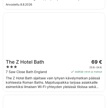
maintained"
Arvosteltu 8.8.2026
Avautuu uuteen ikkunaan
The Z Hotel Bath
Hinta
The Z Hotel Bath
69 €
on
3
23.8.–24.8.
69 €
out
7 Saw Close Bath England
sisältää verot ja maksut
per
of
The Z Hotel Bath sijaitsee vain lyhyen kävelymatkan päässä
yö
5
kohteesta Roman Baths. Majoituspaikka tarjoaa asiakkaille
ajalle
esimerkiksi ilmaisen Wi-Fi-yhteyden yleisissä tiloissa sekä
23.8.
baarin ja kahvilan.
viiva
Avautuu uuteen ikkunaan
Doubletree by Hilton Bath
24.8.