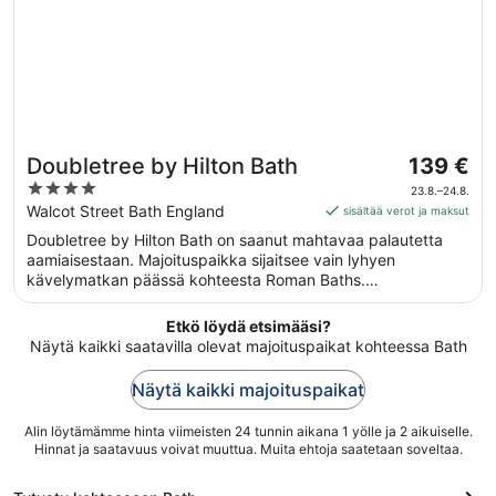
Hinta
Doubletree by Hilton Bath
139 €
on
4
23.8.–24.8.
139 €
out
Walcot Street Bath England
sisältää verot ja maksut
per
of
Doubletree by Hilton Bath on saanut mahtavaa palautetta
yö
5
aamiaisestaan. Majoituspaikka sijaitsee vain lyhyen
ajalle
kävelymatkan päässä kohteesta Roman Baths.
23.8.
Majoituspaikka tarjoaa esimerkiksi ilmaisen Wi-Fi-yhteyden
viiva
yleisissä tiloissa sekä ravintolan ja ympäri vuorokauden auki
Etkö löydä etsimääsi?
24.8.
olevan kuntokeskuksen. Tämän majoituspaikan tarjoamiin
Näytä kaikki saatavilla olevat majoituspaikat kohteessa Bath
lemmikkipalveluihin kuuluu ruoka- ja vesikulhot.
Näytä kaikki majoituspaikat
Alin löytämämme hinta viimeisten 24 tunnin aikana 1 yölle ja 2 aikuiselle.
Hinnat ja saatavuus voivat muuttua. Muita ehtoja saatetaan soveltaa.