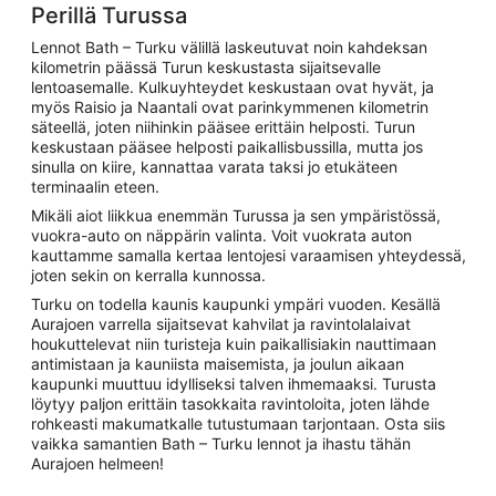
Perillä Turussa
Lennot Bath – Turku välillä laskeutuvat noin kahdeksan
kilometrin päässä Turun keskustasta sijaitsevalle
lentoasemalle. Kulkuyhteydet keskustaan ovat hyvät, ja
myös Raisio ja Naantali ovat parinkymmenen kilometrin
säteellä, joten niihinkin pääsee erittäin helposti. Turun
keskustaan pääsee helposti paikallisbussilla, mutta jos
sinulla on kiire, kannattaa varata taksi jo etukäteen
terminaalin eteen.
Mikäli aiot liikkua enemmän Turussa ja sen ympäristössä,
vuokra-auto on näppärin valinta. Voit vuokrata auton
kauttamme samalla kertaa lentojesi varaamisen yhteydessä,
joten sekin on kerralla kunnossa.
Turku on todella kaunis kaupunki ympäri vuoden. Kesällä
Aurajoen varrella sijaitsevat kahvilat ja ravintolalaivat
houkuttelevat niin turisteja kuin paikallisiakin nauttimaan
antimistaan ja kauniista maisemista, ja joulun aikaan
kaupunki muuttuu idylliseksi talven ihmemaaksi. Turusta
löytyy paljon erittäin tasokkaita ravintoloita, joten lähde
rohkeasti makumatkalle tutustumaan tarjontaan. Osta siis
vaikka samantien Bath – Turku lennot ja ihastu tähän
Aurajoen helmeen!