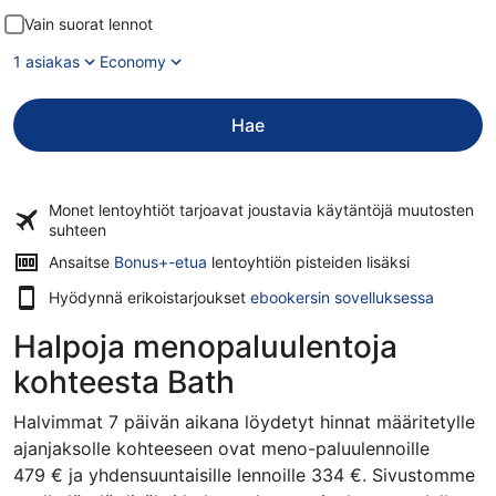
Vain suorat lennot
1 asiakas
Economy
Hae
Monet lentoyhtiöt tarjoavat
joustavia käytäntöjä
muutosten
suhteen
Ansaitse
Bonus+-etua
lentoyhtiön pisteiden lisäksi
Hyödynnä erikoistarjoukset
ebookersin sovelluksessa
Halpoja menopaluulentoja
kohteesta Bath
Halvimmat 7 päivän aikana löydetyt hinnat määritetylle
ajanjaksolle kohteeseen ovat meno-paluulennoille
479 € ja yhdensuuntaisille lennoille 334 €. Sivustomme