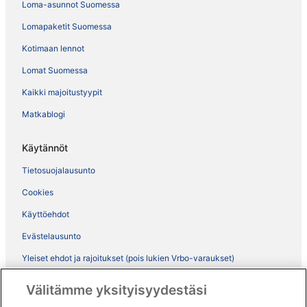
Loma-asunnot Suomessa
Lomapaketit Suomessa
Kotimaan lennot
Lomat Suomessa
Kaikki majoitustyypit
Matkablogi
Käytännöt
Tietosuojalausunto
Cookies
Käyttöehdot
Evästelausunto
Yleiset ehdot ja rajoitukset (pois lukien Vrbo-varaukset)
Vrbon sopimusehdot
Välitämme yksityisyydestäsi
Saavutettavuus