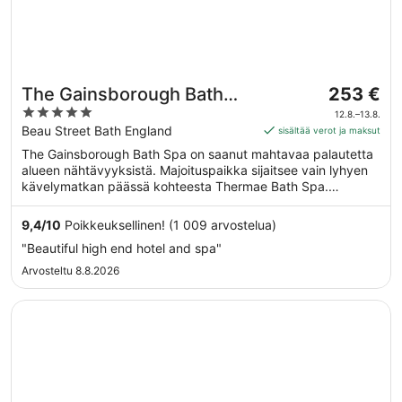
Hinta
The Gainsborough Bath
253 €
on
5
Spa
12.8.–13.8.
253 €
out
Beau Street Bath England
sisältää verot ja maksut
per
of
The Gainsborough Bath Spa on saanut mahtavaa palautetta
yö
5
alueen nähtävyyksistä. Majoituspaikka sijaitsee vain lyhyen
ajalle
kävelymatkan päässä kohteesta Thermae Bath Spa.
12.8.
Majoituspaikka tarjoaa asiakkaille esimerkiksi ilmaisen Wi-Fi-
viiva
yhteyden yleisissä tiloissa sekä täyden palvelun kylpylän ja
9,4
/
10
Poikkeuksellinen! (1 009 arvostelua)
13.8.
sisäuima-altaan.
"Beautiful high end hotel and spa"
Arvosteltu 8.8.2026
Avautuu uuteen ikkunaan
Hampton by Hilton Bath City