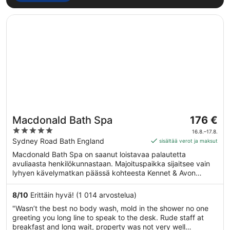
Avautuu uuteen ikkunaan
Macdonald Bath Spa
Hinta
Macdonald Bath Spa
176 €
on
5
16.8.–17.8.
176 €
out
Sydney Road Bath England
sisältää verot ja maksut
per
of
Macdonald Bath Spa on saanut loistavaa palautetta
yö
5
avuliaasta henkilökunnastaan. Majoituspaikka sijaitsee vain
ajalle
lyhyen kävelymatkan päässä kohteesta Kennet & Avon
16.8.
Canal. Majoituspaikka tarjoaa asiakkaille esimerkiksi ilmaisen
viiva
Wi-Fi-yhteyden yleisissä tiloissa sekä 3 baaria ja täyden
8
/
10
Erittäin hyvä! (1 014 arvostelua)
17.8.
palvelun kylpylän. Tämän majoituspaikan tarjoamiin
"Wasn’t the best no body wash, mold in the shower no one
lemmikkipalveluihin kuuluu ruoka- ja vesikulhot.
greeting you long line to speak to the desk. Rude staff at
breakfast and long wait, property was not very well