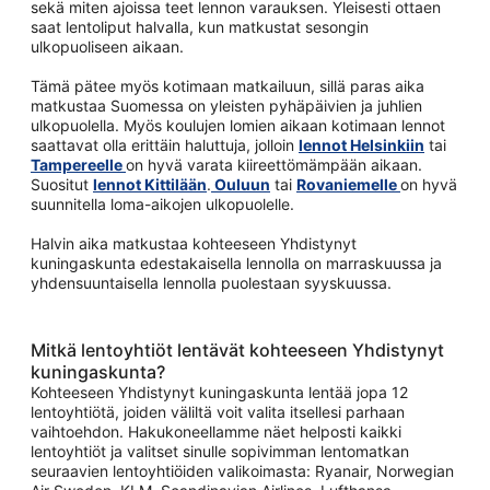
sekä miten ajoissa teet lennon varauksen. Yleisesti ottaen
saat lentoliput halvalla, kun matkustat sesongin
ulkopuoliseen aikaan.
Tämä pätee myös kotimaan matkailuun, sillä paras aika
matkustaa Suomessa on yleisten pyhäpäivien ja juhlien
ulkopuolella. Myös koulujen lomien aikaan kotimaan lennot
saattavat olla erittäin haluttuja, jolloin
lennot Helsinkiin
tai
Tampereelle
on hyvä varata kiireettömämpään aikaan.
Suositut
lennot Kittilään
.
Ouluun
tai
Rovaniemelle
on hyvä
suunnitella loma-aikojen ulkopuolelle.
Halvin aika matkustaa kohteeseen Yhdistynyt
kuningaskunta edestakaisella lennolla on marraskuussa ja
yhdensuuntaisella lennolla puolestaan syyskuussa.
Mitkä lentoyhtiöt lentävät kohteeseen Yhdistynyt
kuningaskunta?
Kohteeseen Yhdistynyt kuningaskunta lentää jopa 12
lentoyhtiötä, joiden väliltä voit valita itsellesi parhaan
vaihtoehdon. Hakukoneellamme näet helposti kaikki
lentoyhtiöt ja valitset sinulle sopivimman lentomatkan
seuraavien lentoyhtiöiden valikoimasta: Ryanair, Norwegian