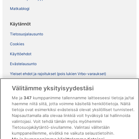
Matkablogi
Käytännöt
Tietosuojalausunto
Cookies
Käyttöehdot
Evästelausunto
Yleiset ehdot ja rajoitukset (pois lukien Vrbo-varaukset)
Vrbon sopimusehdot
Välitämme yksityisyydestäsi
Saavutettavuus
Me ja
347
kumppanimme tallennamme laitteeseesi tietoja ja/tai
haemme niitä siitä, jotta voimme käsitellä henkilötietoja. Näitä
ebookers BONUS+ -ohjelman ehdot
tietoja ovat esimerkiksi evästeissä olevat yksilölliset tunnisteet.
Oikeudelliset tiedot / ota meihin yhteyttä
Napsauttamalla alla olevaa linkkiä voit hyväksyä tai hallinnoida
valintojasi. Voit tehdä tämän myös myöhemmin
Sisältövaatimukset ja ilmoituksen tekeminen sisällöstä
Tietosuojakäytäntö-sivullamme. Valintasi välitetään
kumppaneillemme, eivätkä ne vaikuta selaustietoihin.
Tuki