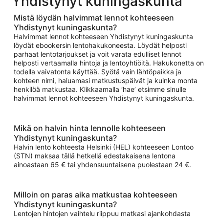
Yhdistynyt kuningaskunta
Mistä löydän halvimmat lennot kohteeseen
Yhdistynyt kuningaskunta?
Halvimmat lennot kohteeseen Yhdistynyt kuningaskunta
löydät ebookersin lentohakukoneesta. Löydät helposti
parhaat lentotarjoukset ja voit varata edulliset lennot
helposti vertaamalla hintoja ja lentoyhtiöitä. Hakukonetta on
todella vaivatonta käyttää. Syötä vain lähtöpaikka ja
kohteen nimi, haluamasi matkustuspäivät ja kuinka monta
henkilöä matkustaa. Klikkaamalla ‘hae’ etsimme sinulle
halvimmat lennot kohteeseen Yhdistynyt kuningaskunta.
Mikä on halvin hinta lennolle kohteeseen
Yhdistynyt kuningaskunta?
Halvin lento kohteesta Helsinki (HEL) kohteeseen Lontoo
(STN) maksaa tällä hetkellä edestakaisena lentona
ainoastaan 65 € tai yhdensuuntaisena puolestaan 24 €.
Milloin on paras aika matkustaa kohteeseen
Yhdistynyt kuningaskunta?
Lentojen hintojen vaihtelu riippuu matkasi ajankohdasta