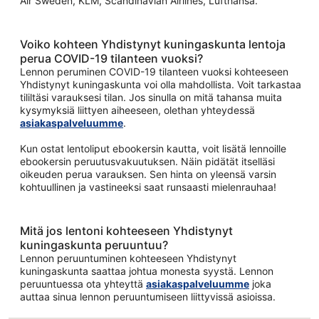
Air Sweden, KLM, Scandinavian Airlines, Lufthansa.
Voiko kohteen Yhdistynyt kuningaskunta lentoja
perua COVID-19 tilanteen vuoksi?
Lennon peruminen COVID-19 tilanteen vuoksi kohteeseen
Yhdistynyt kuningaskunta voi olla mahdollista. Voit tarkastaa
tililtäsi varauksesi tilan. Jos sinulla on mitä tahansa muita
kysymyksiä liittyen aiheeseen, olethan yhteydessä
asiakaspalveluumme
.
Kun ostat lentoliput ebookersin kautta, voit lisätä lennoille
ebookersin peruutusvakuutuksen. Näin pidätät itselläsi
oikeuden perua varauksen. Sen hinta on yleensä varsin
kohtuullinen ja vastineeksi saat runsaasti mielenrauhaa!
Mitä jos lentoni kohteeseen Yhdistynyt
kuningaskunta peruuntuu?
Lennon peruuntuminen kohteeseen Yhdistynyt
kuningaskunta saattaa johtua monesta syystä. Lennon
peruuntuessa ota yhteyttä
asiakaspalveluumme
joka
auttaa sinua lennon peruuntumiseen liittyvissä asioissa.