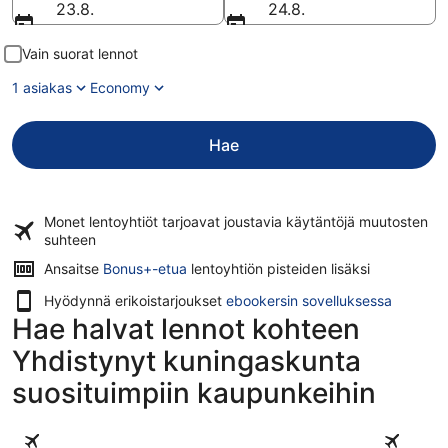
23.8.
24.8.
Vain suorat lennot
1 asiakas
Economy
Hae
Monet lentoyhtiöt tarjoavat
joustavia käytäntöjä
muutosten
suhteen
Ansaitse
Bonus+-etua
lentoyhtiön pisteiden lisäksi
Hyödynnä erikoistarjoukset
ebookersin sovelluksessa
Hae halvat lennot kohteen
Yhdistynyt kuningaskunta
suosituimpiin kaupunkeihin
Lontoo
Edinburgh