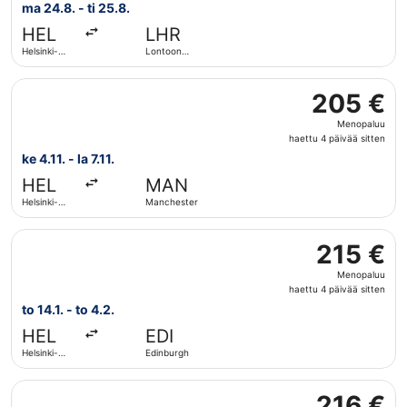
6
ma 24.8. - ti 25.8.
päivää
HEL
LHR
sitten
Helsinki-
Lontoon
Vantaa
Heathrow
Valitse lentoyhtiön KLM lento, lähtö ke 4.11. kohteesta He
205 €
205 €
Menopaluu,
Menopaluu
haettu
haettu 4 päivää sitten
4
ke 4.11. - la 7.11.
päivää
HEL
MAN
sitten
Helsinki-
Manchester
Vantaa
Valitse lentoyhtiön Norwegian Air Sweden lento, lähtö to 1
215 €
215 €
Menopaluu,
Menopaluu
haettu
haettu 4 päivää sitten
4
to 14.1. - to 4.2.
päivää
HEL
EDI
sitten
Helsinki-
Edinburgh
Vantaa
Valitse lentoyhtiön KLM lento, lähtö to 5.11. kohteesta He
216 €
216 €