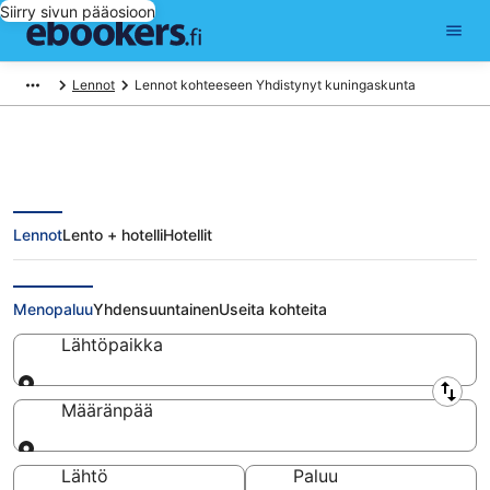
Siirry sivun pääosioon
Lennot
Lennot kohteeseen Yhdistynyt kuningaskunta
Lennot
Lento + hotelli
Hotellit
Lennot Yhdistynyt
kuningaskunta
Menopaluu
Yhdensuuntainen
Useita kohteita
Lähtöpaikka
Lähtöpaikka
Määränpää
Määränpää
Lähtö
Paluu