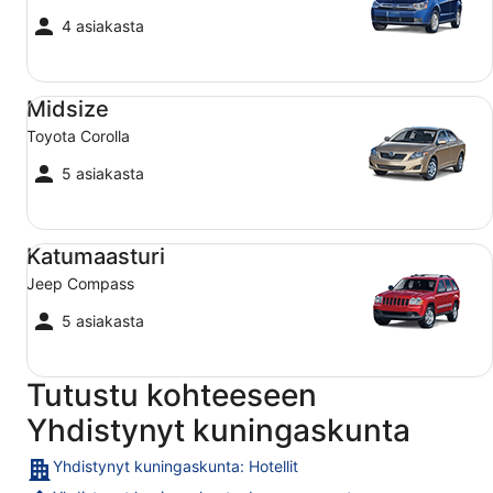
4 asiakasta
Midsize Toyota Corolla
Midsize
Toyota Corolla
5 asiakasta
Katumaasturi Jeep Compass
Katumaasturi
Jeep Compass
5 asiakasta
Tutustu kohteeseen
Yhdistynyt kuningaskunta
Yhdistynyt kuningaskunta: Hotellit