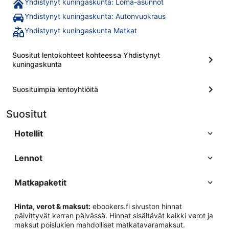
Yhdistynyt kuningaskunta: Loma-asunnot
Yhdistynyt kuningaskunta: Autonvuokraus
Yhdistynyt kuningaskunta Matkat
Suositut lentokohteet kohteessa Yhdistynyt
kuningaskunta
Suosituimpia lentoyhtiöitä
Suositut
Hotellit
Lennot
Matkapaketit
Hinta, verot & maksut:
ebookers.fi sivuston hinnat
päivittyvät kerran päivässä. Hinnat sisältävät kaikki verot ja
maksut poislukien mahdolliset matkatavaramaksut.