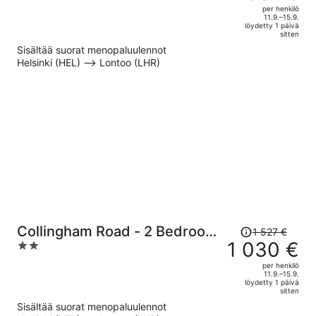
1 939 €,
out
per henkilö
hinta
of
11.9.–15.9.
löydetty 1 päivä
on
5
sitten
nyt
Sisältää suorat menopaluulennot
1 301 €
Helsinki (HEL) –> Lontoo (LHR)
per
henkilö
Hinta
Collingham Road - 2 Bedroom
1 527 €
oli
1 030 €
2
Apartment I
1 527 €,
out
per henkilö
hinta
of
11.9.–15.9.
löydetty 1 päivä
on
5
sitten
nyt
Sisältää suorat menopaluulennot
1 030 €