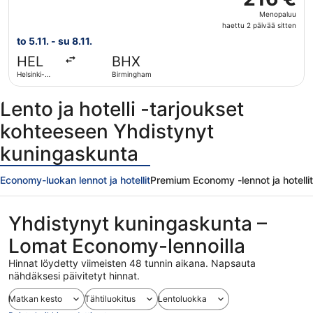
Menopaluu,
Menopaluu
haettu
haettu 2 päivää sitten
2
to 5.11. - su 8.11.
päivää
HEL
BHX
sitten
Helsinki-
Birmingham
Vantaa
Lento ja hotelli -tarjoukset
kohteeseen Yhdistynyt
kuningaskunta
Economy-luokan lennot ja hotellit
Premium Economy -lennot ja hotellit
Yhdistynyt kuningaskunta –
Lomat Economy-lennoilla
Hinnat löydetty viimeisten 48 tunnin aikana. Napsauta
nähdäksesi päivitetyt hinnat.
Matkan kesto
Tähtiluokitus
Lentoluokka