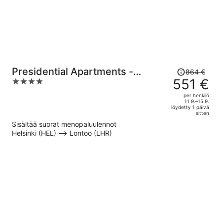
Hinta
Presidential Apartments -
864 €
oli
551 €
4
Kensington
864 €,
out
per henkilö
hinta
of
11.9.–15.9.
löydetty 1 päivä
on
5
sitten
nyt
Sisältää suorat menopaluulennot
551 €
Helsinki (HEL) –> Lontoo (LHR)
per
henkilö