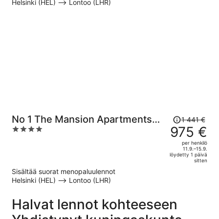
Helsinki (HEL) –> Lontoo (LHR)
per
henkilö
Hinta
No 1 The Mansion Apartments
1 441 €
oli
975 €
4
by Mansley
1 441 €,
out
per henkilö
hinta
of
11.9.–15.9.
löydetty 1 päivä
on
5
sitten
nyt
Sisältää suorat menopaluulennot
975 €
Helsinki (HEL) –> Lontoo (LHR)
per
henkilö
Halvat lennot kohteeseen