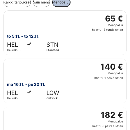
Kaikki tarjoukset
Vain meno
Menopaluu
Valitse lentoyhtiön Ryanair lento, lähtö to 5.11. kohteesta
65 €
65 €
Menopaluu,
Menopaluu
haettu
haettu 18 tuntia sitten
18
to 5.11. - to 12.11.
tuntia
HEL
STN
sitten
Helsinki-
Stansted
Vantaa
Valitse lentoyhtiön Norwegian Air Sweden lento, lähtö ma 
140 €
140 €
Menopaluu,
Menopaluu
haettu
haettu 1 päivä sitten
1
ma 16.11. - pe 20.11.
päivä
HEL
LGW
sitten
Helsinki-
Gatwick
Vantaa
Valitse lentoyhtiön Lufthansa lento, lähtö ma 24.8. kohte
182 €
182 €
Menopaluu,
Menopaluu
haettu
haettu 6 päivää sitten