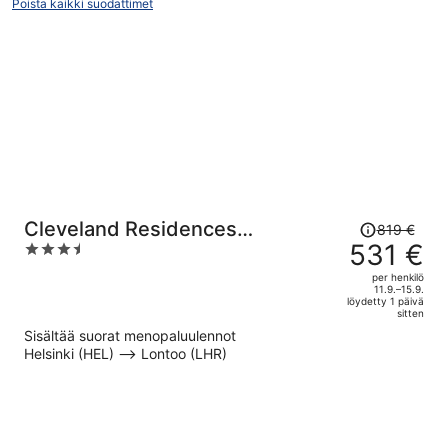
Poista kaikki suodattimet
Hinta
Cleveland Residences
819 €
oli
531 €
3.5
Chelsea
819 €,
out
per henkilö
hinta
of
11.9.–15.9.
löydetty 1 päivä
on
5
sitten
nyt
Sisältää suorat menopaluulennot
531 €
Helsinki (HEL) –> Lontoo (LHR)
per
henkilö