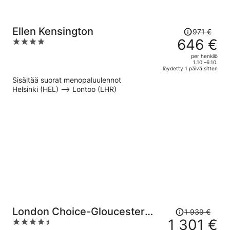
Hinta
Ellen Kensington
971 €
oli
646 €
4
971 €,
out
per henkilö
hinta
of
1.10.–6.10.
löydetty 1 päivä sitten
on
5
Sisältää suorat menopaluulennot
nyt
Helsinki (HEL) –> Lontoo (LHR)
646 €
per
henkilö
Hinta
London Choice-Gloucester
1 939 €
oli
1 301 €
4.5
Road-Kensington