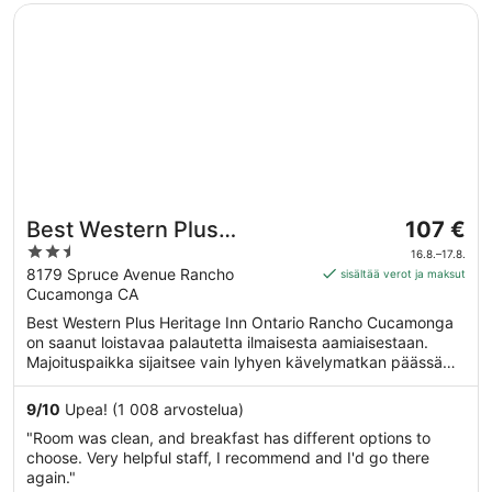
Avautuu uuteen ikkunaan
Best Western Plus Heritage Inn Ontario Rancho Cucamon
Hinta
Best Western Plus
107 €
on
2.5
Heritage Inn Ontario
16.8.–17.8.
107 €
out
8179 Spruce Avenue Rancho
sisältää verot ja maksut
Rancho Cucamonga
per
Cucamonga CA
of
yö
5
Best Western Plus Heritage Inn Ontario Rancho Cucamonga
ajalle
on saanut loistavaa palautetta ilmaisesta aamiaisestaan.
16.8.
Majoituspaikka sijaitsee vain lyhyen kävelymatkan päässä
viiva
kohteesta Kindred Hospital Rancho. Majoituspaikka tarjoaa
17.8.
asiakkailleen esimerkiksi ilmaisen Wi-Fi-yhteyden yleisissä
9
/
10
Upea! (1 008 arvostelua)
tiloissa, ilmaisen omatoimisen pysäköinnin ja ilmaiset
"Room was clean, and breakfast has different options to
lentokenttäkuljetukset.
choose. Very helpful staff, I recommend and I'd go there
again."