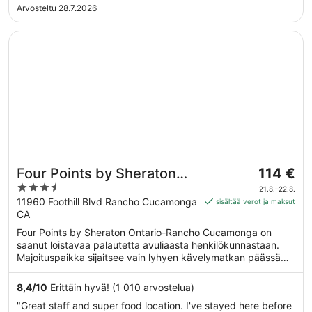
Arvosteltu 28.7.2026
Avautuu uuteen ikkunaan
Four Points by Sheraton Ontario-Rancho Cucamonga
Hinta
Four Points by Sheraton
114 €
on
3.5
Ontario-Rancho
21.8.–22.8.
114 €
out
11960 Foothill Blvd Rancho Cucamonga
sisältää verot ja maksut
Cucamonga
per
CA
of
yö
5
Four Points by Sheraton Ontario-Rancho Cucamonga on
ajalle
saanut loistavaa palautetta avuliaasta henkilökunnastaan.
21.8.
Majoituspaikka sijaitsee vain lyhyen kävelymatkan päässä
viiva
kohteesta Victoria Gardens (puisto). Majoituspaikka tarjoaa
22.8.
esimerkiksi ilmaisen Wi-Fi-yhteyden yleisissä tiloissa, ilmaiset
8,4
/
10
Erittäin hyvä! (1 010 arvostelua)
alueelliset kuljetukset ja ulkouima-altaan.
"Great staff and super food location. I've stayed here before