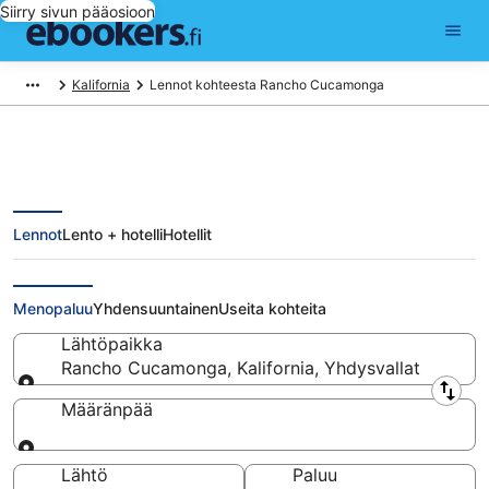
Siirry sivun pääosioon
Kalifornia
Lennot kohteesta Rancho Cucamonga
Lennot
Lento + hotelli
Hotellit
Lennot kohteesta Rancho
Cucamonga
Menopaluu
Yhdensuuntainen
Useita kohteita
Lähtöpaikka
Rancho Cucamonga, Kalifornia, Yhdysvallat
Lähtöpaikka
Määränpää
Määränpää
Lähtö
Paluu