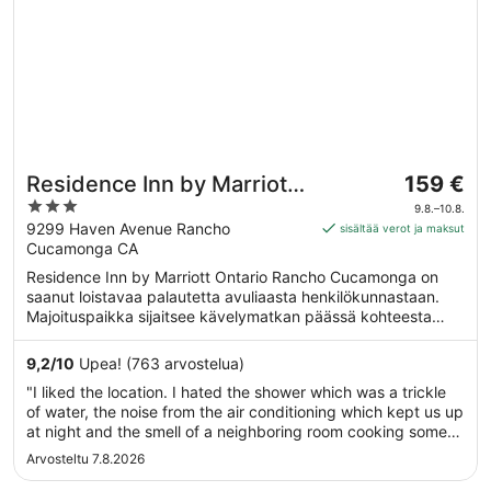
Hinta
Residence Inn by Marriott
159 €
on
3
Ontario Rancho
9.8.–10.8.
159 €
out
9299 Haven Avenue Rancho
sisältää verot ja maksut
Cucamonga
per
Cucamonga CA
of
yö
5
Residence Inn by Marriott Ontario Rancho Cucamonga on
ajalle
saanut loistavaa palautetta avuliaasta henkilökunnastaan.
9.8.
Majoituspaikka sijaitsee kävelymatkan päässä kohteesta
viiva
Toyota Arena. Majoituspaikka tarjoaa asiakkailleen
10.8.
esimerkiksi ilmaisen aamiaisen, ilmaisen Wi-Fi-yhteyden
9,2
/
10
Upea! (763 arvostelua)
yleisissä tiloissa ja ilmaiset lentokenttäkuljetukset.
"I liked the location. I hated the shower which was a trickle
of water, the noise from the air conditioning which kept us up
at night and the smell of a neighboring room cooking some
terrible smelling food. It stunk to high heaven. Gross. We
Arvosteltu 7.8.2026
were also charged for our ESA pet initially but was removed
..."