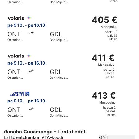
sitten
Ontarion
Don Miguel
päivää
kansainvälinen
Hidalgo y
lentokenttä
Costillan
sitten
Valitse lentoyhtiön Volaris lento, lähtö pe 9.10. kohtees
kansainvälinen
405 €
405 €
lentoasema
Menopaluu,
pe 9.10. - pe 16.10.
Menopaluu
haettu
haettu 2
ONT
GDL
2
päivää
sitten
Ontarion
Don Miguel
päivää
kansainvälinen
Hidalgo y
lentokenttä
Costillan
sitten
Valitse lentoyhtiön Volaris lento, lähtö pe 9.10. kohteest
kansainvälinen
411 €
411 €
lentoasema
Menopaluu,
pe 9.10. - pe 16.10.
Menopaluu
haettu
haettu 2
ONT
GDL
2
päivää
sitten
Ontarion
Don Miguel
päivää
kansainvälinen
Hidalgo y
lentokenttä
Costillan
sitten
Valitse lentoyhtiön United lento, lähtö pe 9.10. kohteest
kansainvälinen
413 €
413 €
lentoasema
Menopaluu,
pe 9.10. - pe 16.10.
Menopaluu
haettu
haettu 2
ONT
GDL
2
päivää
sitten
Ontarion
Don Miguel
päivää
kansainvälinen
Hidalgo y
lentokenttä
Costillan
sitten
kansainvälinen
Rancho Cucamonga – Lentotiedot
lentoasema
Lähtölentokentän IATA-koodi
ONT