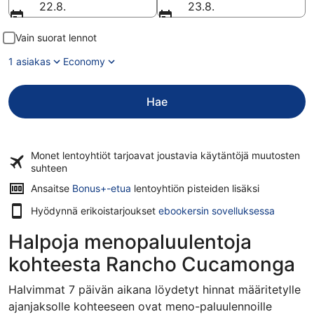
22.8.
23.8.
Vain suorat lennot
1 asiakas
Economy
Hae
Monet lentoyhtiöt tarjoavat
joustavia käytäntöjä
muutosten
suhteen
Ansaitse
Bonus+-etua
lentoyhtiön pisteiden lisäksi
Hyödynnä erikoistarjoukset
ebookersin sovelluksessa
Halpoja menopaluulentoja
kohteesta Rancho Cucamonga
Halvimmat 7 päivän aikana löydetyt hinnat määritetylle
ajanjaksolle kohteeseen ovat meno-paluulennoille