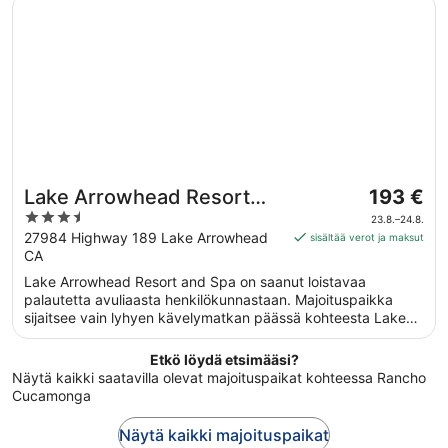
Lake Arrowhead Resort and Spa
17.8.
ulkouima-altaan.
Hinta
Lake Arrowhead Resort
193 €
on
3.5
and Spa
23.8.–24.8.
193 €
out
27984 Highway 189 Lake Arrowhead
sisältää verot ja maksut
per
CA
of
yö
5
Lake Arrowhead Resort and Spa on saanut loistavaa
ajalle
palautetta avuliaasta henkilökunnastaan. Majoituspaikka
23.8.
sijaitsee vain lyhyen kävelymatkan päässä kohteesta Lake
viiva
Arrowhead Village. Majoituspaikassa on saatavilla täyden
24.8.
palvelun kylpylä, ulkouima-allas ja ravintola.
Etkö löydä etsimääsi?
Näytä kaikki saatavilla olevat majoituspaikat kohteessa Rancho
Cucamonga
Näytä kaikki majoituspaikat