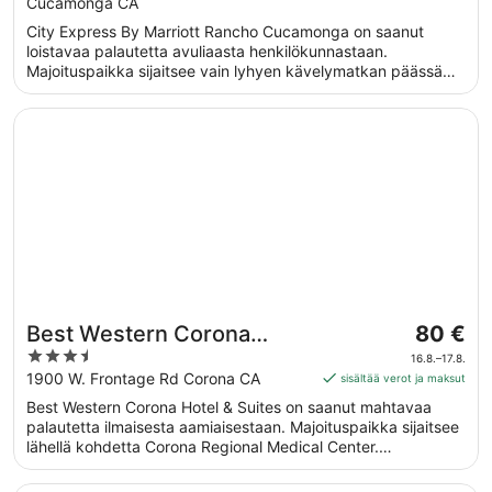
per
Cucamonga CA
of
yö
5
City Express By Marriott Rancho Cucamonga on saanut
ajalle
loistavaa palautetta avuliaasta henkilökunnastaan.
14.8.
Majoituspaikka sijaitsee vain lyhyen kävelymatkan päässä
viiva
kohteesta Ontario Mills Shopping Mall (ostoskeskus).
15.8.
Majoituspaikka tarjoaa esimerkiksi ilmaisen aamiaisen,
Avautuu uuteen ikkunaan
Best Western Corona Hotel & Suites
ilmaisen Wi-Fi-yhteyden yleisissä tiloissa ja ilmaisen
omatoimisen pysäköinnin.
Hinta
Best Western Corona
80 €
on
3.5
Hotel & Suites
16.8.–17.8.
80 €
out
1900 W. Frontage Rd Corona CA
sisältää verot ja maksut
per
of
Best Western Corona Hotel & Suites on saanut mahtavaa
yö
5
palautetta ilmaisesta aamiaisestaan. Majoituspaikka sijaitsee
ajalle
lähellä kohdetta Corona Regional Medical Center.
16.8.
Majoituspaikka tarjoaa esimerkiksi ilmaisen Wi-Fi-yhteyden
viiva
yleisissä tiloissa, ilmaisen omatoimisen pysäköinnin ja
Avautuu uuteen ikkunaan