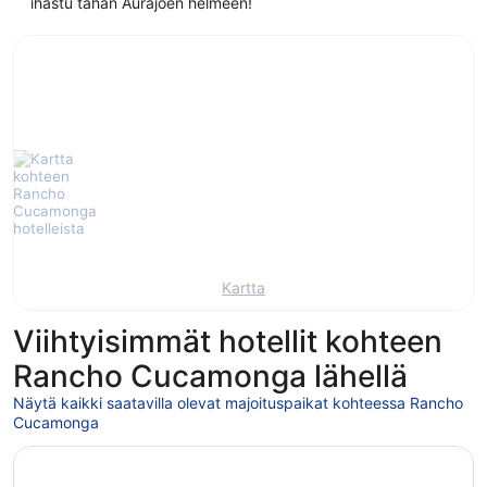
ihastu tähän Aurajoen helmeen!
Kartta
Viihtyisimmät hotellit kohteen
Rancho Cucamonga lähellä
Näytä kaikki saatavilla olevat majoituspaikat kohteessa Rancho
Cucamonga
Avautuu uuteen ikkunaan
Residence Inn by Marriott Ontario Rancho Cucamonga