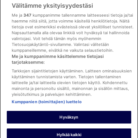
Vrbon sopimusehdot
Välitämme yksityisyydestäsi
Saavutettavuus
Me ja
347
kumppanimme tallennamme laitteeseesi tietoja ja/tai
ebookers BONUS+ -ohjelman ehdot
haemme niitä siitä, jotta voimme käsitellä henkilötietoja. Näitä
tietoja ovat esimerkiksi evästeissä olevat yksilölliset tunnisteet.
Oikeudelliset tiedot / ota meihin yhteyttä
Napsauttamalla alla olevaa linkkiä voit hyväksyä tai hallinnoida
valintojasi. Voit tehdä tämän myös myöhemmin
Sisältövaatimukset ja ilmoituksen tekeminen sisällöstä
Tietosuojakäytäntö-sivullamme. Valintasi välitetään
kumppaneillemme, eivätkä ne vaikuta selaustietoihin.
Tuki
Me ja kumppanimme käsittelemme tietojasi
tarjotaksemme:
Ota yhteyttä
Tarkkojen sijaintitietojen käyttäminen. Laitteen ominaisuuksien
Varauksen muuttaminen tai peruuttaminen
käyttäminen tunnistamista varten. Tietojen tallentaminen
laitteelle ja/tai laitteella olevien tietojen käyttö. Kohdennettu
Varaa lento lentoyhtiön hyvityskupongeilla
mainonta ja personoitu sisältö, mainonnan ja sisällön mittaus,
yleisötutkimus ja palvelujen kehittäminen.
Hyvityksen hakeminen ja aikarajat
Kumppanien (toimittajien) luettelo
Hyväksyn
©2026 Expedia, Inc., Expedia Groupin yritys. Kaikki oikeudet
pidätetään. ebookers ja ebookersin logo ovat Expedia, Inc.:n
tavaramerkkejä tai rekisteröityjä tavaramerkkejä.
Hylkää kaikki