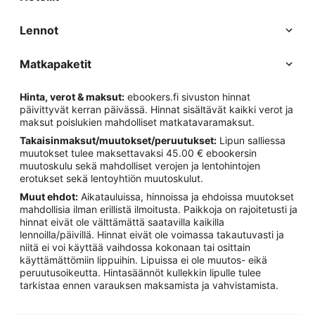
Lennot
Matkapaketit
Hinta, verot & maksut:
ebookers.fi sivuston hinnat
päivittyvät kerran päivässä. Hinnat sisältävät kaikki verot ja
maksut poislukien mahdolliset matkatavaramaksut.
Takaisinmaksut/muutokset/peruutukset:
Lipun salliessa
muutokset tulee maksettavaksi 45.00 € ebookersin
muutoskulu sekä mahdolliset verojen ja lentohintojen
erotukset sekä lentoyhtiön muutoskulut.
Muut ehdot:
Aikatauluissa, hinnoissa ja ehdoissa muutokset
mahdollisia ilman erillistä ilmoitusta. Paikkoja on rajoitetusti ja
hinnat eivät ole välttämättä saatavilla kaikilla
lennoilla/päivillä. Hinnat eivät ole voimassa takautuvasti ja
niitä ei voi käyttää vaihdossa kokonaan tai osittain
käyttämättömiin lippuihin. Lipuissa ei ole muutos- eikä
peruutusoikeutta. Hintasäännöt kullekkin lipulle tulee
tarkistaa ennen varauksen maksamista ja vahvistamista.