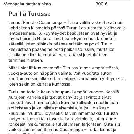
Menopaluumatkan hinta
390 €
Perillä Turussa
Lennot Rancho Cucamonga – Turku välillä laskeutuvat noin
kahdeksan kilometrin päässä Turun keskustasta sijaitsevalle
lentoasemalle. Kulkuyhteydet keskustaan ovat hyvät, ja
myös Raisio ja Naantali ovat parinkymmenen kilometrin
säteellä, joten niihinkin pääsee erittäin helposti. Turun
keskustaan pääsee helposti paikallisbussilla, mutta jos
sinulla on kiire, kannattaa varata taksi jo etukäteen
terminaalin eteen.
Mikäli aiot liikkua enemmän Turussa ja sen ympäristössä,
vuokra-auto on näppärin valinta. Voit vuokrata auton
kauttamme samalla kertaa lentojesi varaamisen yhteydessä,
joten sekin on kerralla kunnossa.
Turku on todella kaunis kaupunki ympäri vuoden. Kesällä
Aurajoen varrella sijaitsevat kahvilat ja ravintolalaivat
houkuttelevat niin turisteja kuin paikallisiakin nauttimaan
antimistaan ja kauniista maisemista, ja joulun aikaan
kaupunki muuttuu idylliseksi talven ihmemaaksi. Turusta
löytyy paljon erittäin tasokkaita ravintoloita, joten lähde
rohkeasti makumatkalle tutustumaan tarjontaan. Osta siis
vaikka samantien Rancho Cucamonga – Turku lennot ja