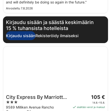
and will definitely be doing so again in the future."
Arvosteltu 7.8.2026
Kirjaudu sisään ja säästä keskimäärin
15 % tuhansista hotelleista
Kirjaudu sisään
Rekisteröidy ilmaiseksi
Avautuu uuteen ikkunaan
City Express By Marriott Rancho Cucamonga
Hinta
City Express By Marriott
105 €
on
3
Rancho Cucamonga
14.8.–15.8.
105 €
out
9589 Milliken Avenue Rancho
sisältää verot ja maksut