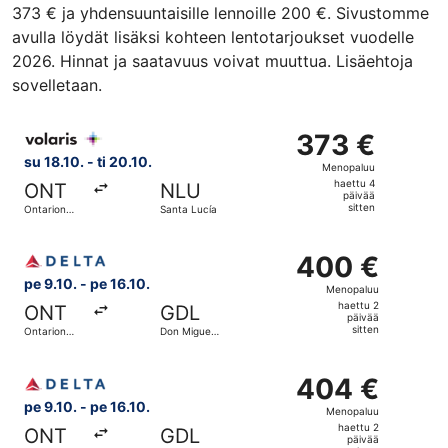
373 € ja yhdensuuntaisille lennoille 200 €. Sivustomme
avulla löydät lisäksi kohteen lentotarjoukset vuodelle
2026. Hinnat ja saatavuus voivat muuttua. Lisäehtoja
sovelletaan.
Valitse lentoyhtiön Volaris lento, lähtö su 18.10. kohtees
373 €
373 €
Menopaluu,
su 18.10. - ti 20.10.
Menopaluu
haettu
haettu 4
ONT
NLU
4
päivää
sitten
Ontarion
Santa Lucía
päivää
kansainvälinen
lentokenttä
sitten
Valitse lentoyhtiön Delta lento, lähtö pe 9.10. kohteesta
400 €
400 €
Menopaluu,
pe 9.10. - pe 16.10.
Menopaluu
haettu
haettu 2
ONT
GDL
2
päivää
sitten
Ontarion
Don Miguel
päivää
kansainvälinen
Hidalgo y
lentokenttä
Costillan
sitten
Valitse lentoyhtiön Delta lento, lähtö pe 9.10. kohteesta
kansainvälinen
404 €
404 €
lentoasema
Menopaluu,
pe 9.10. - pe 16.10.
Menopaluu
haettu
haettu 2
ONT
GDL
2
päivää