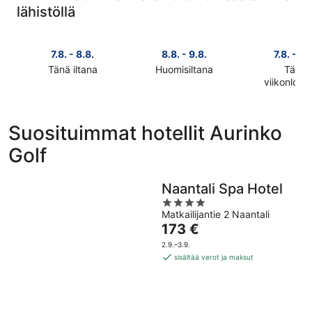
lähistöllä
7.8. - 8.8.
8.8. - 9.8.
7.8. - 9.
Tänä iltana
Huomisiltana
Tänä
Tarkista
Tarkista
viikonlop
Tarkista
hinnat
hinnat
hinnat
lähellä
lähellä
lähellä
kohdetta
kohdetta
Suosituimmat hotellit Aurinko
kohdetta
Aurinko
Aurinko
Golf
Aurinko
Golf
Golf
Golf
täksi
huomisillaksi
täksi
illaksi
eli
Naantali Spa Hotel
viikonlopu
eli
8.8.
4
eli
7.8.
-
Matkailijantie 2 Naantali
out
7.8.
-
9.8.
Hinta
173 €
of
-
8.8.
on
5
2.9.–3.9.
9.8.
173 €
sisältää verot ja maksut
per
yö