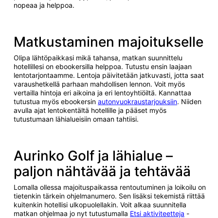
nopeaa ja helppoa.
Matkustaminen majoitukselle
Olipa lähtöpaikkasi mikä tahansa, matkan suunnittelu
hotellillesi on ebookersilla helppoa. Tutustu ensin laajaan
lentotarjontaamme. Lentoja päivitetään jatkuvasti, jotta saat
varaushetkellä parhaan mahdollisen lennon. Voit myös
vertailla hintoja eri aikoina ja eri lentoyhtiöiltä. Kannattaa
tutustua myös ebookersin
autonvuokraustarjouksiin
. Niiden
avulla ajat lentokentältä hotellille ja pääset myös
tutustumaan lähialueisiin omaan tahtiisi.
Aurinko Golf ja lähialue –
paljon nähtävää ja tehtävää
Lomalla ollessa majoituspaikassa rentoutuminen ja loikoilu on
tietenkin tärkein ohjelmanumero. Sen lisäksi tekemistä riittää
kuitenkin hotellisi ulkopuolellakin. Voit alkaa suunnitella
matkan ohjelmaa jo nyt tutustumalla
Etsi aktiviteetteja
-