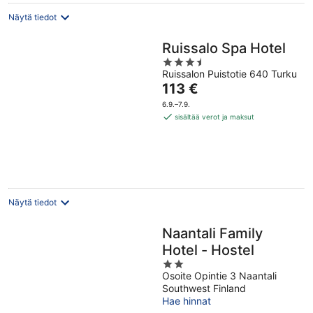
Näytä tiedot
Ruissalo Spa Hotel
3.5
Ruissalon Puistotie 640 Turku
out
Hinta
113 €
of
on
5
6.9.–7.9.
113 €
sisältää verot ja maksut
per
yö
Näytä tiedot
Naantali Family
Hotel - Hostel
2
Osoite Opintie 3 Naantali
out
Southwest Finland
of
Hae hinnat
5