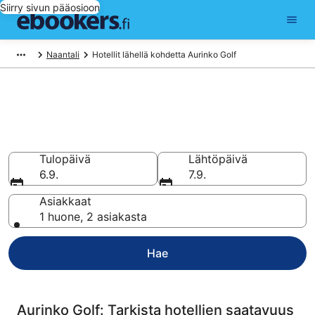
Siirry sivun pääosioon
Naantali
Hotellit lähellä kohdetta Aurinko Golf
Hotellit lähellä kohdetta
Aurinko Golf
Vertaa ja varaa hotellisi 159 hotellin valikoimasta
Tulopäivä
Lähtöpäivä
6.9.
7.9.
Asiakkaat
1 huone, 2 asiakasta
Hae
Aurinko Golf: Tarkista hotellien saatavuus