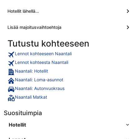
Hotellit lähellä…
Lisää majoitusvaihtoehtoja
Tutustu kohteeseen
Lennot kohteeseen Naantali
Lennot kohteesta Naantali
Naantali: Hotellit
Naantali: Loma-asunnot
Naantali: Autonvuokraus
Naantali Matkat
Suosituimpia
Hotellit