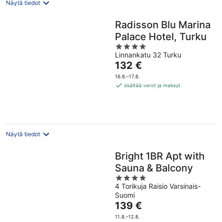
Näytä tiedot
Radisson Blu Marina
Palace Hotel, Turku
4
Linnankatu 32 Turku
out
Hinta
132 €
of
on
5
16.8.–17.8.
132 €
sisältää verot ja maksut
per
yö
Näytä tiedot
Bright 1BR Apt with
Sauna & Balcony
4
4 Torikuja Raisio Varsinais-
out
Suomi
of
Hinta
139 €
5
on
11.8.–12.8.