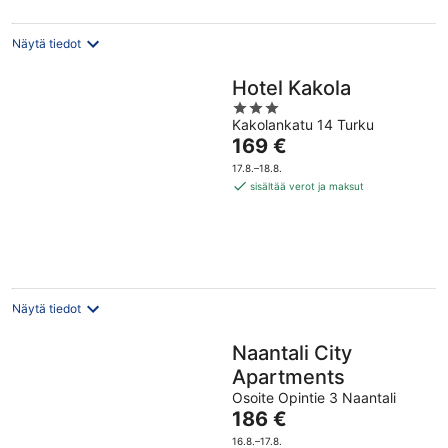
Näytä tiedot
Hotel Kakola
3
Kakolankatu 14 Turku
out
Hinta
169 €
of
on
5
17.8.–18.8.
169 €
sisältää verot ja maksut
per
yö
Näytä tiedot
Naantali City
Apartments
Osoite Opintie 3 Naantali
Hinta
186 €
on
16.8.–17.8.