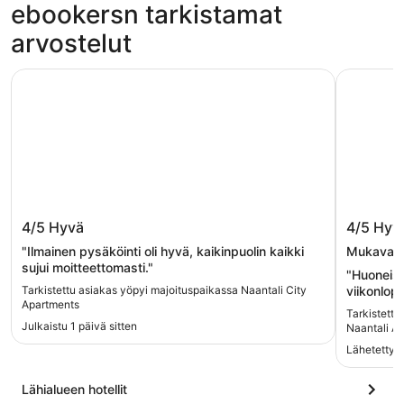
ebookersn tarkistamat
arvostelut
Naantali City Apartments
Holiday C
Naantali City Apartments
Holiday
4/5
Hyvä
4/5
Hyv
"Ilmainen pysäköinti oli hyvä, kaikinpuolin kaikki
Mukava pa
sujui moitteettomasti."
"Huoneist
Tarkistettu asiakas yöpyi majoituspaikassa Naantali City
viikonlop
Apartments
mikä vaiku
Tarkistettu
Julkaistu 1 päivä sitten
Naantali A
Lähetetty 1
Lähialueen hotellit