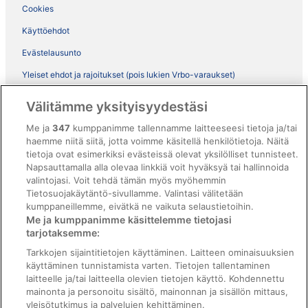
Cookies
Käyttöehdot
Evästelausunto
Yleiset ehdot ja rajoitukset (pois lukien Vrbo-varaukset)
Vrbon sopimusehdot
Välitämme yksityisyydestäsi
Saavutettavuus
Me ja
347
kumppanimme tallennamme laitteeseesi tietoja ja/tai
ebookers BONUS+ -ohjelman ehdot
haemme niitä siitä, jotta voimme käsitellä henkilötietoja. Näitä
tietoja ovat esimerkiksi evästeissä olevat yksilölliset tunnisteet.
Oikeudelliset tiedot / ota meihin yhteyttä
Napsauttamalla alla olevaa linkkiä voit hyväksyä tai hallinnoida
valintojasi. Voit tehdä tämän myös myöhemmin
Sisältövaatimukset ja ilmoituksen tekeminen sisällöstä
Tietosuojakäytäntö-sivullamme. Valintasi välitetään
kumppaneillemme, eivätkä ne vaikuta selaustietoihin.
Tuki
Me ja kumppanimme käsittelemme tietojasi
tarjotaksemme:
Ota yhteyttä
Tarkkojen sijaintitietojen käyttäminen. Laitteen ominaisuuksien
Varauksen muuttaminen tai peruuttaminen
käyttäminen tunnistamista varten. Tietojen tallentaminen
laitteelle ja/tai laitteella olevien tietojen käyttö. Kohdennettu
Varaa lento lentoyhtiön hyvityskupongeilla
mainonta ja personoitu sisältö, mainonnan ja sisällön mittaus,
yleisötutkimus ja palvelujen kehittäminen.
Hyvityksen hakeminen ja aikarajat