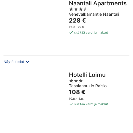
Naantali Apartments
3.5
Venevalkamantie Naantali
out
Hinta
228 €
of
on
5
24.8.–25.8.
228 €
sisältää verot ja maksut
per
yö
Näytä tiedot
Hotelli Loimu
3
Tasalanaukio Raisio
out
Hinta
108 €
of
on
5
10.8.–11.8.
108 €
sisältää verot ja maksut
per
yö