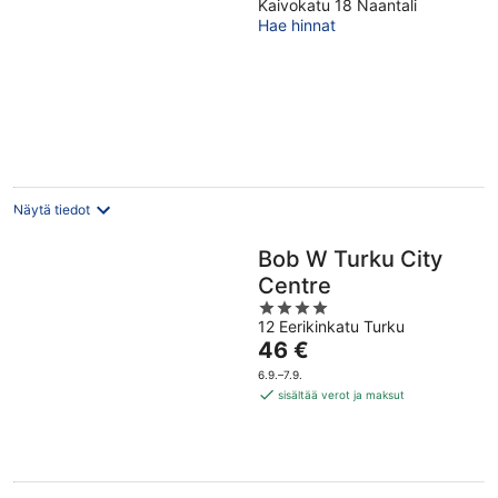
Kaivokatu 18 Naantali
out
Hae hinnat
of
5
Näytä tiedot
Bob W Turku City
Centre
4
12 Eerikinkatu Turku
out
Hinta
46 €
of
on
5
6.9.–7.9.
46 €
sisältää verot ja maksut
per
yö