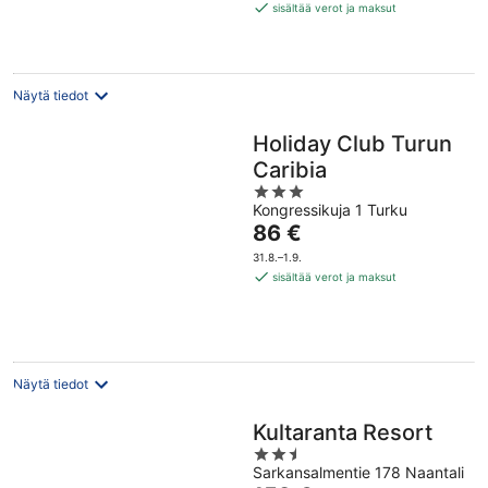
139 €
sisältää verot ja maksut
per
yö
Näytä tiedot
Holiday Club Turun
Caribia
3
Kongressikuja 1 Turku
out
Hinta
86 €
of
on
5
31.8.–1.9.
86 €
sisältää verot ja maksut
per
yö
Näytä tiedot
Kultaranta Resort
2.5
Sarkansalmentie 178 Naantali
out