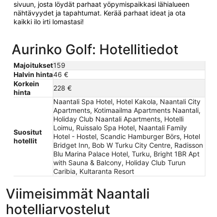
sivuun, josta löydät parhaat yöpymispaikkasi lähialueen
nähtävyydet ja tapahtumat. Kerää parhaat ideat ja ota
kaikki ilo irti lomastasi!
Aurinko Golf: Hotellitiedot
Majoitukset
159
Halvin hinta
46 €
Korkein
228 €
hinta
Naantali Spa Hotel, Hotel Kakola, Naantali City
Apartments, Kotimaailma Apartments Naantali,
Holiday Club Naantali Apartments, Hotelli
Loimu, Ruissalo Spa Hotel, Naantali Family
Suositut
Hotel - Hostel, Scandic Hamburger Börs, Hotel
hotellit
Bridget Inn, Bob W Turku City Centre, Radisson
Blu Marina Palace Hotel, Turku, Bright 1BR Apt
with Sauna & Balcony, Holiday Club Turun
Caribia, Kultaranta Resort
Viimeisimmät Naantali
hotelliarvostelut