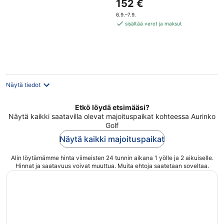
Hinta
152 €
of
on
5
6.9.–7.9.
152 €
sisältää verot ja maksut
per
yö
Näytä tiedot
Etkö löydä etsimääsi?
Näytä kaikki saatavilla olevat majoituspaikat kohteessa Aurinko
Golf
Näytä kaikki majoituspaikat
Alin löytämämme hinta viimeisten 24 tunnin aikana 1 yölle ja 2 aikuiselle.
Hinnat ja saatavuus voivat muuttua. Muita ehtoja saatetaan soveltaa.