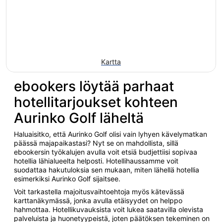
Kartta
ebookers löytää parhaat
hotellitarjoukset kohteen
Aurinko Golf läheltä
Haluaisitko, että Aurinko Golf olisi vain lyhyen kävelymatkan
päässä majapaikastasi? Nyt se on mahdollista, sillä
ebookersin työkalujen avulla voit etsiä budjettiisi sopivaa
hotellia lähialueelta helposti. Hotellihaussamme voit
suodattaa hakutuloksia sen mukaan, miten lähellä hotellia
esimerkiksi Aurinko Golf sijaitsee.
Voit tarkastella majoitusvaihtoehtoja myös kätevässä
karttanäkymässä, jonka avulla etäisyydet on helppo
hahmottaa. Hotellikuvauksista voit lukea saatavilla olevista
palveluista ja huonetyypeistä, joten päätöksen tekeminen on