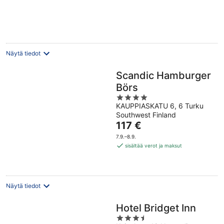
Näytä tiedot
Scandic Hamburger
Börs
4
KAUPPIASKATU 6, 6 Turku
out
Southwest Finland
of
Hinta
117 €
5
on
7.9.–8.9.
117 €
sisältää verot ja maksut
per
yö
Näytä tiedot
Hotel Bridget Inn
3.5