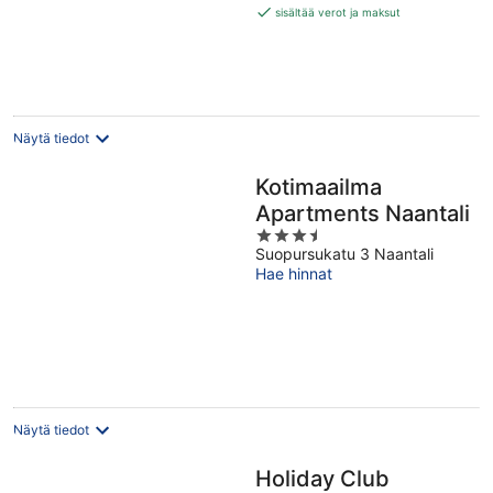
186 €
sisältää verot ja maksut
per
yö
Näytä tiedot
Kotimaailma
Apartments Naantali
3.5
Suopursukatu 3 Naantali
out
Hae hinnat
of
5
Näytä tiedot
Holiday Club