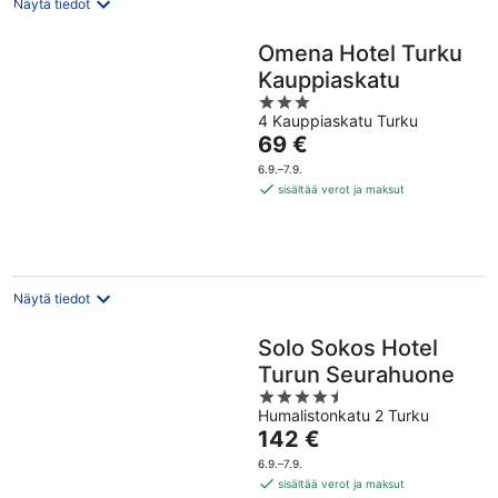
Näytä tiedot
Omena Hotel Turku
Kauppiaskatu
3
4 Kauppiaskatu Turku
out
Hinta
69 €
of
on
5
6.9.–7.9.
69 €
sisältää verot ja maksut
per
yö
Näytä tiedot
Solo Sokos Hotel
Turun Seurahuone
4.5
Humalistonkatu 2 Turku
out
Hinta
142 €
of
on
5
6.9.–7.9.
142 €
sisältää verot ja maksut