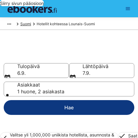
Siirry sivun pääosioon
Suomi
Hotellit kohteessa Lounais-Suomi
Halvat hotellit ja majoitukset
Lounais-Suomi
Tulopäivä
Lähtöpäivä
6.9.
7.9.
Asiakkaat
1 huone, 2 asiakasta
Hae
Valitse yli 1,000,000 uniikista hotellista, asunnosta &
Saat