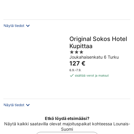
per
yö
Näytä tiedot
Original Sokos Hotel
Kupittaa
3
Joukahaisenkatu 6 Turku
out
Hinta
127 €
of
on
5
6.9.–7.9.
127 €
sisältää verot ja maksut
per
yö
Näytä tiedot
Etkö löydä etsimääsi?
Näytä kaikki saatavilla olevat majoituspaikat kohteessa Lounais-
Suomi