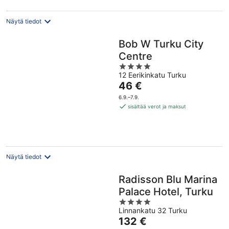
Näytä tiedot
Bob W Turku City
Centre
4
12 Eerikinkatu Turku
out
Hinta
46 €
of
on
5
6.9.–7.9.
46 €
sisältää verot ja maksut
per
yö
Näytä tiedot
Radisson Blu Marina
Palace Hotel, Turku
4
Linnankatu 32 Turku
out
Hinta
132 €
of