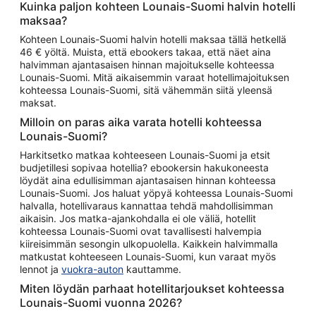
Kuinka paljon kohteen Lounais-Suomi halvin hotelli
maksaa?
Kohteen Lounais-Suomi halvin hotelli maksaa tällä hetkellä
46 € yöltä. Muista, että ebookers takaa, että näet aina
halvimman ajantasaisen hinnan majoitukselle kohteessa
Lounais-Suomi. Mitä aikaisemmin varaat hotellimajoituksen
kohteessa Lounais-Suomi, sitä vähemmän siitä yleensä
maksat.
Milloin on paras aika varata hotelli kohteessa
Lounais-Suomi?
Harkitsetko matkaa kohteeseen Lounais-Suomi ja etsit
budjetillesi sopivaa hotellia? ebookersin hakukoneesta
löydät aina edullisimman ajantasaisen hinnan kohteessa
Lounais-Suomi. Jos haluat yöpyä kohteessa Lounais-Suomi
halvalla, hotellivaraus kannattaa tehdä mahdollisimman
aikaisin. Jos matka-ajankohdalla ei ole väliä, hotellit
kohteessa Lounais-Suomi ovat tavallisesti halvempia
kiireisimmän sesongin ulkopuolella. Kaikkein halvimmalla
matkustat kohteeseen Lounais-Suomi, kun varaat myös
lennot ja
vuokra-auton
kauttamme.
Miten löydän parhaat hotellitarjoukset kohteessa
Lounais-Suomi vuonna 2026?