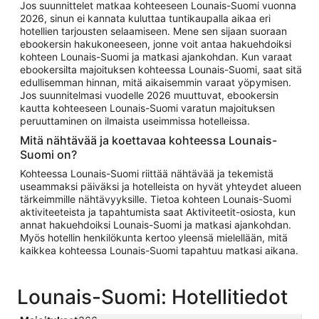
Jos suunnittelet matkaa kohteeseen Lounais-Suomi vuonna
2026, sinun ei kannata kuluttaa tuntikaupalla aikaa eri
hotellien tarjousten selaamiseen. Mene sen sijaan suoraan
ebookersin hakukoneeseen, jonne voit antaa hakuehdoiksi
kohteen Lounais-Suomi ja matkasi ajankohdan. Kun varaat
ebookersilta majoituksen kohteessa Lounais-Suomi, saat sitä
edullisemman hinnan, mitä aikaisemmin varaat yöpymisen.
Jos suunnitelmasi vuodelle 2026 muuttuvat, ebookersin
kautta kohteeseen Lounais-Suomi varatun majoituksen
peruuttaminen on ilmaista useimmissa hotelleissa.
Mitä nähtävää ja koettavaa kohteessa Lounais-
Suomi on?
Kohteessa Lounais-Suomi riittää nähtävää ja tekemistä
useammaksi päiväksi ja hotelleista on hyvät yhteydet alueen
tärkeimmille nähtävyyksille. Tietoa kohteen Lounais-Suomi
aktiviteeteista ja tapahtumista saat Aktiviteetit-osiosta, kun
annat hakuehdoiksi Lounais-Suomi ja matkasi ajankohdan.
Myös hotellin henkilökunta kertoo yleensä mielellään, mitä
kaikkea kohteessa Lounais-Suomi tapahtuu matkasi aikana.
Lounais-Suomi: Hotellitiedot