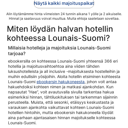
Näytä kaikki majoituspaikat
Alin löytämämme hinta viimeisten 24 tunnin aikana 1 yölle ja 2 aikuiselle.
Hinnat ja saatavuus voivat muuttua. Muita ehtoja saatetaan soveltaa.
Miten löydän halvan hotellin
kohteessa Lounais-Suomi?
Millaisia hotelleja ja majoituksia Lounais-Suomi
tarjoaa?
ebookersilla on kohteessa Lounais-Suomi yhteensä 366 eri
hotellia ja majoitusvaihtoehtoa aina viiden tähden
luksushotelleista ja all inclusive -majoituksesta hostelleihin ja
muihin edullisiin yösijoihin. Aloita hotellin etsiminen kohteesta
Lounais-Suomi
ebookersin hakukoneesta
, johon voit antaa
hakuehdoiksi kohteen nimen ja matkasi ajankohdan. Kun
napsautat ”Hae”, voit avautuvalla sivulla tarkentaa hakua
esimerkiksi hinnan, tähtiluokituksen tai tarkemman sijainnin
perusteella. Muista, että sesonki, etäisyys keskustasta ja
varauksen ajankohta vaikuttavat kohteen Lounais-Suomi
hotellien hintoihin, mutta ebookersin hakukoneella löydät
aina parhaan ajantasaisen hinnan majoitukselle kohteessa
Lounais-Suomi.