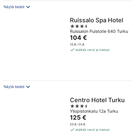
Näytä tiedot
Ruissalo Spa Hotel
3.5
Ruissalon Puistotie 640 Turku
out
Hinta
104 €
of
on
5
10.8.–11.8.
104 €
sisältää verot ja maksut
per
yö
Näytä tiedot
Centro Hotel Turku
3.5
Yliopistonkatu 12a Turku
out
Hinta
125 €
of
on
5
23.8.–24.8.
125 €
sisältää verot ja maksut
per