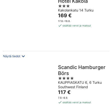
Hotel Kakola
3
Kakolankatu 14 Turku
out
Hinta
169 €
of
on
5
17.8.–18.8.
169 €
sisältää verot ja maksut
per
yö
Näytä tiedot
Scandic Hamburger
Börs
4
KAUPPIASKATU 6, 6 Turku
out
Southwest Finland
of
Hinta
117 €
5
on
7.9.–8.9.
117 €
sisältää verot ja maksut
per
yö