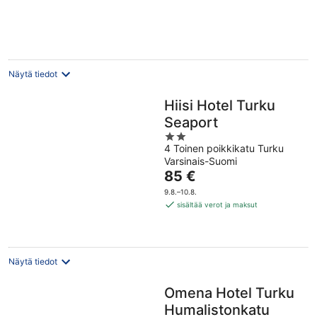
yö
Näytä tiedot
Hiisi Hotel Turku
Seaport
2
4 Toinen poikkikatu Turku
out
Varsinais-Suomi
of
Hinta
85 €
5
on
9.8.–10.8.
85 €
sisältää verot ja maksut
per
yö
Näytä tiedot
Omena Hotel Turku
Humalistonkatu