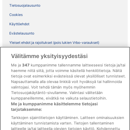
Tietosuojalausunto
Cookies
Käyttöehdot
Evästelausunto
Yleiset ehdot ja rajoitukset (pois lukien Vrbo-varaukset)
Vrbon sopimusehdot
Välitämme yksityisyydestäsi
Saavutettavuus
Me ja
347
kumppanimme tallennamme laitteeseesi tietoja ja/tai
haemme niitä siitä, jotta voimme käsitellä henkilötietoja. Näitä
ebookers BONUS+ -ohjelman ehdot
tietoja ovat esimerkiksi evästeissä olevat yksilölliset tunnisteet.
Oikeudelliset tiedot / ota meihin yhteyttä
Napsauttamalla alla olevaa linkkiä voit hyväksyä tai hallinnoida
valintojasi. Voit tehdä tämän myös myöhemmin
Sisältövaatimukset ja ilmoituksen tekeminen sisällöstä
Tietosuojakäytäntö-sivullamme. Valintasi välitetään
kumppaneillemme, eivätkä ne vaikuta selaustietoihin.
Tuki
Me ja kumppanimme käsittelemme tietojasi
tarjotaksemme:
Ota yhteyttä
Tarkkojen sijaintitietojen käyttäminen. Laitteen ominaisuuksien
Varauksen muuttaminen tai peruuttaminen
käyttäminen tunnistamista varten. Tietojen tallentaminen
laitteelle ja/tai laitteella olevien tietojen käyttö. Kohdennettu