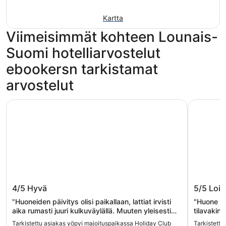
Kartta
Viimeisimmät kohteen Lounais-
Suomi hotelliarvostelut
ebookersn tarkistamat
arvostelut
Holiday Club Turun Caribia
Scandic 
Holiday Club Turun Caribia
Scandi
4/5
Hyvä
5/5
Lois
"Huoneiden päivitys olisi paikallaan, lattiat irvisti
"Huone oli
aika rumasti juuri kulkuväylällä. Muuten yleisesti
tilavakin!
toimi juuri siihen tarkoitukseen miksi huone
olikin vai
Tarkistettu asiakas yöpyi majoituspaikassa Holiday Club
Tarkistettu