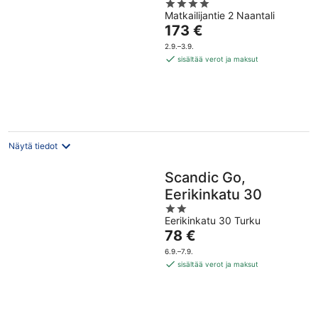
4
Matkailijantie 2 Naantali
out
Hinta
173 €
of
on
5
2.9.–3.9.
173 €
sisältää verot ja maksut
per
yö
Näytä tiedot
Scandic Go,
Eerikinkatu 30
2
Eerikinkatu 30 Turku
out
Hinta
78 €
of
on
5
6.9.–7.9.
78 €
sisältää verot ja maksut
per
yö