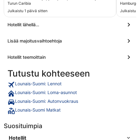
varattiin. Vastaanotosta erittäin hyvää palvelua!"
aamiaisella
Turun Caribia
Hamburger
mieleen h
Julkaistu 1 päivä sitten
Julkaistu 19
aamiaisel
jonkun tu
oli erinom
Hotellit lähellä…
valmistet
meikäläis
Lisää majoitusvaihtoehtoja
erinomais
mukavan t
kymmenen 
Hotellit teemoittain
rauhoittui
kaupunkip
sitten se
Tutustu kohteeseen
kallis, k
sijainnil
Lounais-Suomi: Lennot
tarjoavat
Tällä ker
Lounais-Suomi: Loma-asunnot
Aurajoenra
Lounais-Suomi: Autonvuokraus
tammimets
Lounais-Suomi Matkat
Suosituimpia
Hotellit