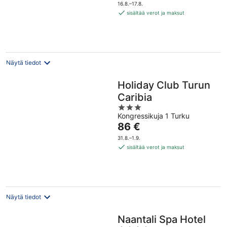
on
5
16.8.–17.8.
132 €
sisältää verot ja maksut
per
yö
Näytä tiedot
Holiday Club Turun
Caribia
3
Kongressikuja 1 Turku
out
Hinta
86 €
of
on
5
31.8.–1.9.
86 €
sisältää verot ja maksut
per
yö
Näytä tiedot
Naantali Spa Hotel