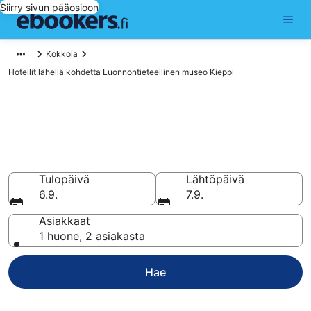
Siirry sivun pääosioon
Kokkola
Hotellit lähellä kohdetta Luonnontieteellinen museo Kieppi
Hotellit lähellä kohdetta
Luonnontieteellinen museo
Kieppi
Vertaa ja varaa hotellisi 25 hotellin valikoimasta
Tulopäivä
Lähtöpäivä
6.9.
7.9.
Asiakkaat
1 huone, 2 asiakasta
Hae