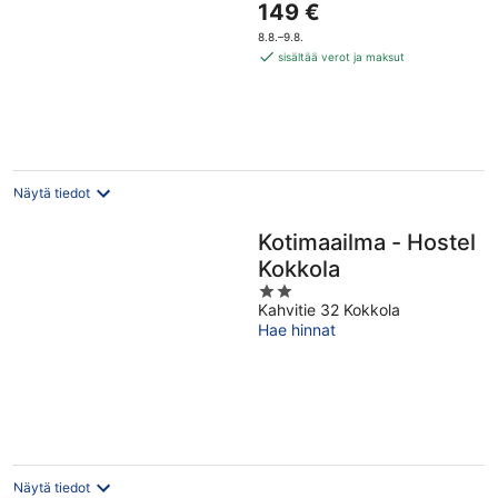
Hinta
149 €
of
on
5
8.8.–9.8.
149 €
sisältää verot ja maksut
per
yö
Näytä tiedot
Kotimaailma - Hostel
Kokkola
2
Kahvitie 32 Kokkola
out
Hae hinnat
of
5
Näytä tiedot