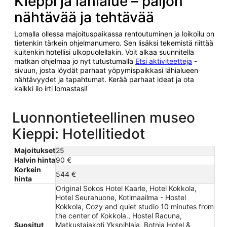
Kieppi ja lähialue – paljon
nähtävää ja tehtävää
Lomalla ollessa majoituspaikassa rentoutuminen ja loikoilu on
tietenkin tärkein ohjelmanumero. Sen lisäksi tekemistä riittää
kuitenkin hotellisi ulkopuolellakin. Voit alkaa suunnitella
matkan ohjelmaa jo nyt tutustumalla
Etsi aktiviteetteja
-
sivuun, josta löydät parhaat yöpymispaikkasi lähialueen
nähtävyydet ja tapahtumat. Kerää parhaat ideat ja ota
kaikki ilo irti lomastasi!
Luonnontieteellinen museo
Kieppi: Hotellitiedot
Majoitukset
25
Halvin hinta
90 €
Korkein
544 €
hinta
Original Sokos Hotel Kaarle, Hotel Kokkola,
Hotel Seurahuone, Kotimaailma - Hostel
Kokkola, Cozy and quiet studio 10 minutes from
the center of Kokkola., Hostel Racuna,
Suositut
Matkustajakoti Ykspihlaja, Botnia Hotel &