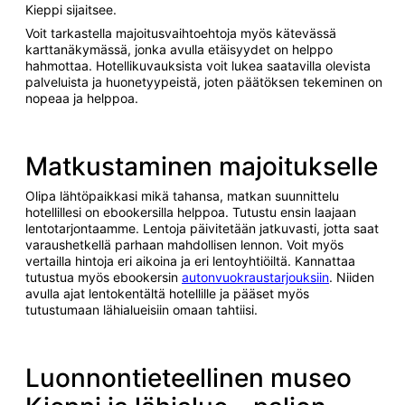
Kieppi sijaitsee.
Voit tarkastella majoitusvaihtoehtoja myös kätevässä
karttanäkymässä, jonka avulla etäisyydet on helppo
hahmottaa. Hotellikuvauksista voit lukea saatavilla olevista
palveluista ja huonetyypeistä, joten päätöksen tekeminen on
nopeaa ja helppoa.
Matkustaminen majoitukselle
Olipa lähtöpaikkasi mikä tahansa, matkan suunnittelu
hotellillesi on ebookersilla helppoa. Tutustu ensin laajaan
lentotarjontaamme. Lentoja päivitetään jatkuvasti, jotta saat
varaushetkellä parhaan mahdollisen lennon. Voit myös
vertailla hintoja eri aikoina ja eri lentoyhtiöiltä. Kannattaa
tutustua myös ebookersin
autonvuokraustarjouksiin
. Niiden
avulla ajat lentokentältä hotellille ja pääset myös
tutustumaan lähialueisiin omaan tahtiisi.
Luonnontieteellinen museo