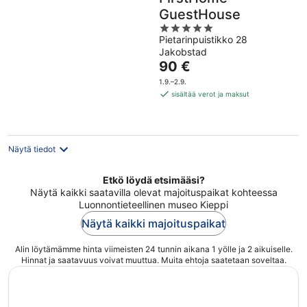
GuestHouse
5
Pietarinpuistikko 28
out
Jakobstad
of
Hinta
90 €
5
on
1.9.–2.9.
90 €
sisältää verot ja maksut
per
yö
Näytä tiedot
Etkö löydä etsimääsi?
Näytä kaikki saatavilla olevat majoituspaikat kohteessa
Luonnontieteellinen museo Kieppi
Näytä kaikki majoituspaikat
Alin löytämämme hinta viimeisten 24 tunnin aikana 1 yölle ja 2 aikuiselle.
Hinnat ja saatavuus voivat muuttua. Muita ehtoja saatetaan soveltaa.