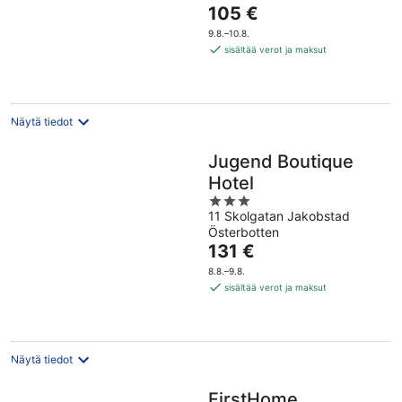
of
Hinta
105 €
5
on
9.8.–10.8.
105 €
sisältää verot ja maksut
per
yö
Näytä tiedot
Jugend Boutique
Hotel
3
11 Skolgatan Jakobstad
out
Österbotten
of
Hinta
131 €
5
on
8.8.–9.8.
131 €
sisältää verot ja maksut
per
yö
Näytä tiedot
FirstHome