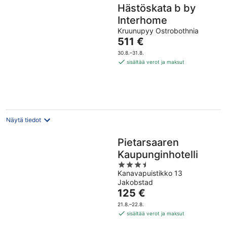
Hästöskata b by
Interhome
Kruunupyy Ostrobothnia
Hinta
511 €
on
30.8.–31.8.
511 €
sisältää verot ja maksut
per
yö
Näytä tiedot
Pietarsaaren
Kaupunginhotelli
3.5
Kanavapuistikko 13
out
Jakobstad
of
Hinta
125 €
5
on
21.8.–22.8.
125 €
sisältää verot ja maksut
per