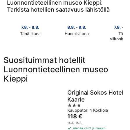
Luonnontieteellinen museo Kieppi:
Tarkista hotellien saatavuus lähistöllä
7.8. - 8.8.
8.8. - 9.8.
7.8. - 9.
Tänä iltana
Huomisiltana
Tänä
Tarkista
Tarkista
viikonlop
Tarkista
hinnat
hinnat
hinnat
lähellä
lähellä
lähellä
kohdetta
kohdetta
Suosituimmat hotellit
kohdetta
Luonnontieteellinen
Luonnontieteellinen
Luonnontieteellinen museo
Luonnontie
museo
museo
museo
Kieppi
Kieppi
Kieppi
Kieppi
täksi
huomisillaksi
täksi
illaksi
eli
viikonlopu
eli
8.8.
Original Sokos Hotel
eli
7.8.
-
Kaarle
7.8.
-
9.8.
3
-
8.8.
Kauppatori 4 Kokkola
out
9.8.
Hinta
118 €
of
on
5
14.8.–15.8.
118 €
sisältää verot ja maksut