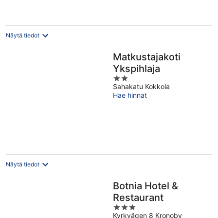
Näytä tiedot
Matkustajakoti
Ykspihlaja
2
Sahakatu Kokkola
out
Hae hinnat
of
5
Näytä tiedot
Botnia Hotel &
Restaurant
3
Kyrkvägen 8 Kronoby
out