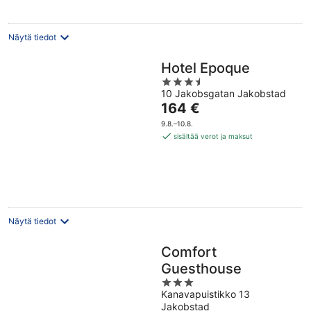
yö
Näytä tiedot
Hotel Epoque
3.5
10 Jakobsgatan Jakobstad
out
Hinta
164 €
of
on
5
9.8.–10.8.
164 €
sisältää verot ja maksut
per
yö
Näytä tiedot
Comfort
Guesthouse
3
Kanavapuistikko 13
out
Jakobstad