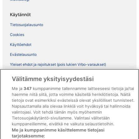
Käytännöt
Tietosuojalausunto
Cookies
Käyttöehdot
Evästelausunto
Yleiset ehdot ja rajoitukset (pois lukien Vrbo-varaukset)
Vrbon sopimusehdot
Välitämme yksityisyydestäsi
Saavutettavuus
Me ja
347
kumppanimme tallennamme laitteeseesi tietoja ja/tai
haemme niitä siitä, jotta voimme käsitellä henkilötietoja. Näitä
ebookers BONUS+ -ohjelman ehdot
tietoja ovat esimerkiksi evästeissä olevat yksilölliset tunnisteet.
Oikeudelliset tiedot / ota meihin yhteyttä
Napsauttamalla alla olevaa linkkiä voit hyväksyä tai hallinnoida
valintojasi. Voit tehdä tämän myös myöhemmin
Sisältövaatimukset ja ilmoituksen tekeminen sisällöstä
Tietosuojakäytäntö-sivullamme. Valintasi välitetään
kumppaneillemme, eivätkä ne vaikuta selaustietoihin.
Tuki
Me ja kumppanimme käsittelemme tietojasi
tarjotaksemme: