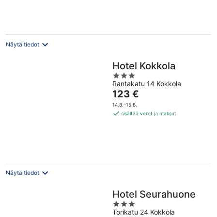
per
yö
Näytä tiedot
Hotel Kokkola
3
Rantakatu 14 Kokkola
out
Hinta
123 €
of
on
5
14.8.–15.8.
123 €
sisältää verot ja maksut
per
yö
Näytä tiedot
Hotel Seurahuone
3
Torikatu 24 Kokkola
out