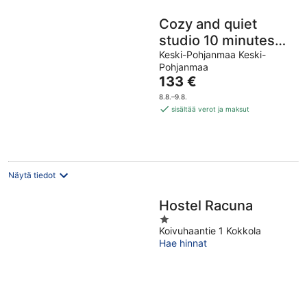
Cozy and quiet
studio 10 minutes
from the center of
Keski-Pohjanmaa Keski-
Pohjanmaa
Kokkola.
Hinta
133 €
on
8.8.–9.8.
133 €
sisältää verot ja maksut
per
yö
Näytä tiedot
Hostel Racuna
1
Koivuhaantie 1 Kokkola
out
Hae hinnat
of
5