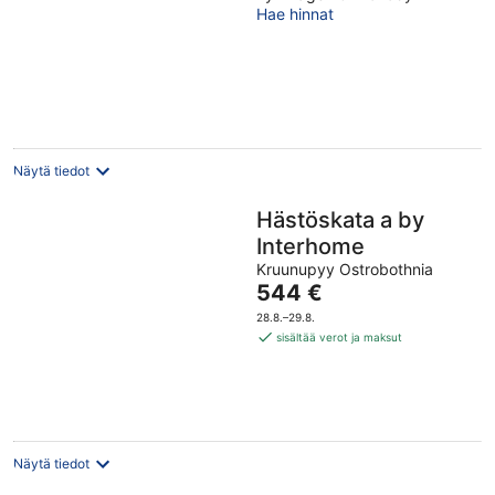
Hae hinnat
of
5
Näytä tiedot
Hästöskata a by
Interhome
Kruunupyy Ostrobothnia
Hinta
544 €
on
28.8.–29.8.
544 €
sisältää verot ja maksut
per
yö
Näytä tiedot