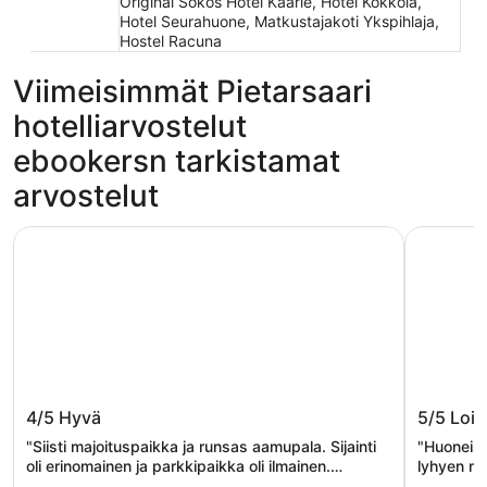
Original Sokos Hotel Kaarle, Hotel Kokkola,
Hotel Seurahuone, Matkustajakoti Ykspihlaja,
Hostel Racuna
Viimeisimmät Pietarsaari
hotelliarvostelut
ebookersn tarkistamat
arvostelut
Pietarsaaren Kaupunginhotelli
Hotel Ep
Pietarsaaren Kaupunginhotelli
Hotel E
4/5
Hyvä
5/5
Lois
"Siisti majoituspaikka ja runsas aamupala. Sijainti
"Huoneisto
oli erinomainen ja parkkipaikka oli ilmainen.
lyhyen ma
Suosittelen!"
vaikka si