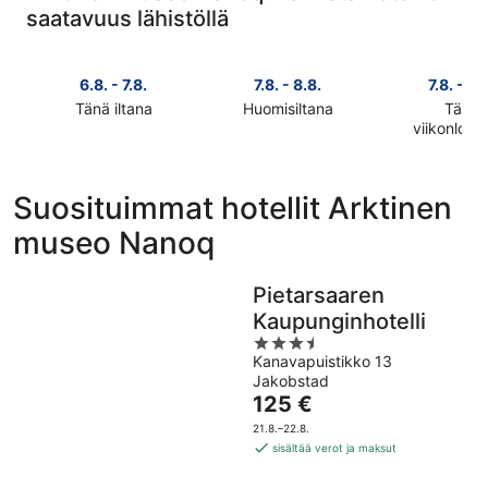
saatavuus lähistöllä
6.8. - 7.8.
7.8. - 8.8.
7.8. - 9.
Tänä iltana
Huomisiltana
Tänä
Tarkista
Tarkista
viikonlop
Tarkista
hinnat
hinnat
hinnat
lähellä
lähellä
lähellä
kohdetta
kohdetta
Suosituimmat hotellit Arktinen
kohdetta
Arktinen
Arktinen
museo Nanoq
Arktinen
museo
museo
museo
Nanoq
Nanoq
Nanoq
täksi
huomisillaksi
Pietarsaaren
täksi
illaksi
eli
Kaupunginhotelli
viikonlopu
eli
7.8.
3.5
eli
6.8.
-
Kanavapuistikko 13
out
7.8.
-
8.8.
Jakobstad
of
-
7.8.
Hinta
125 €
5
9.8.
on
21.8.–22.8.
125 €
sisältää verot ja maksut
per