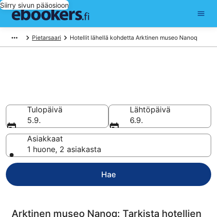
Siirry sivun pääosioon
Pietarsaari
Hotellit lähellä kohdetta Arktinen museo Nanoq
Hotellit lähellä kohdetta
Arktinen museo Nanoq
Vertaa ja varaa hotellisi 25 hotellin valikoimasta
Tulopäivä
Lähtöpäivä
5.9.
6.9.
Asiakkaat
1 huone, 2 asiakasta
Hae
Arktinen museo Nanoq: Tarkista hotellien