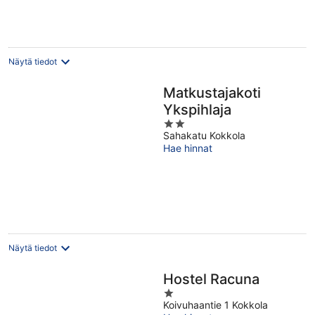
yö
Näytä tiedot
Matkustajakoti
Ykspihlaja
2
Sahakatu Kokkola
out
Hae hinnat
of
5
Näytä tiedot
Hostel Racuna
1
Koivuhaantie 1 Kokkola
out