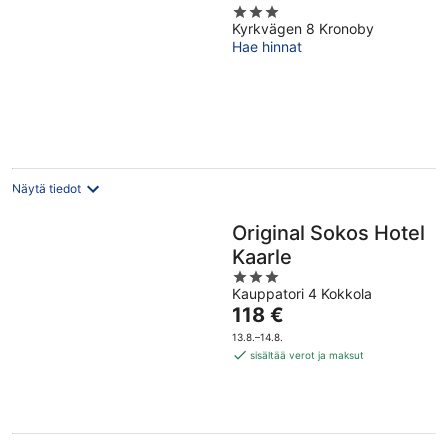
3
Kyrkvägen 8 Kronoby
out
Hae hinnat
of
5
Näytä tiedot
Original Sokos Hotel
Kaarle
3
Kauppatori 4 Kokkola
out
Hinta
118 €
of
on
5
13.8.–14.8.
118 €
sisältää verot ja maksut
per
yö