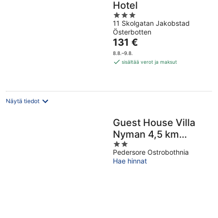
Hotel
3
11 Skolgatan Jakobstad
out
Österbotten
of
Hinta
131 €
5
on
8.8.–9.8.
131 €
sisältää verot ja maksut
per
yö
Näytä tiedot
Guest House Villa
Nyman 4,5 km
2
Outside Jakobstad
Pedersore Ostrobothnia
out
Hae hinnat
of
5