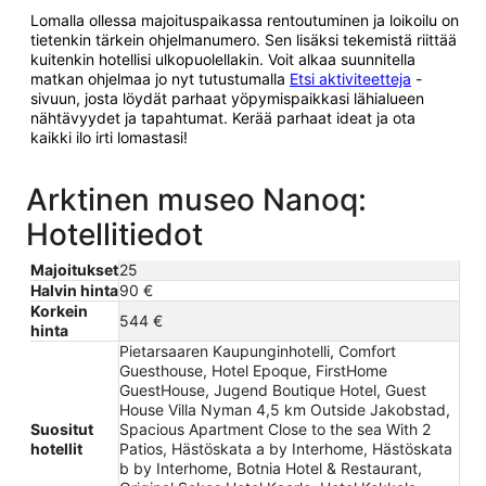
Lomalla ollessa majoituspaikassa rentoutuminen ja loikoilu on
tietenkin tärkein ohjelmanumero. Sen lisäksi tekemistä riittää
kuitenkin hotellisi ulkopuolellakin. Voit alkaa suunnitella
matkan ohjelmaa jo nyt tutustumalla
Etsi aktiviteetteja
-
sivuun, josta löydät parhaat yöpymispaikkasi lähialueen
nähtävyydet ja tapahtumat. Kerää parhaat ideat ja ota
kaikki ilo irti lomastasi!
Arktinen museo Nanoq:
Hotellitiedot
Majoitukset
25
Halvin hinta
90 €
Korkein
544 €
hinta
Pietarsaaren Kaupunginhotelli, Comfort
Guesthouse, Hotel Epoque, FirstHome
GuestHouse, Jugend Boutique Hotel, Guest
House Villa Nyman 4,5 km Outside Jakobstad,
Suositut
Spacious Apartment Close to the sea With 2
hotellit
Patios, Hästöskata a by Interhome, Hästöskata
b by Interhome, Botnia Hotel & Restaurant,