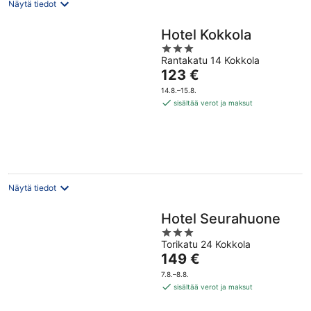
Näytä tiedot
Hotel Kokkola
3
Rantakatu 14 Kokkola
out
Hinta
123 €
of
on
5
14.8.–15.8.
123 €
sisältää verot ja maksut
per
yö
Näytä tiedot
Hotel Seurahuone
3
Torikatu 24 Kokkola
out
Hinta
149 €
of
on
5
7.8.–8.8.
149 €
sisältää verot ja maksut
per