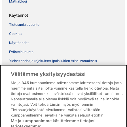
Matkablogi
Käytännöt
Tietosuojalausunto
Cookies
Käyttöehdot
Evästelausunto
Yleiset ehdot ja rajoitukset (pois lukien Vrbo-varaukset)
Vrbon sopimusehdot
Välitämme yksityisyydestäsi
Saavutettavuus
Me ja
345
kumppanimme tallennamme laitteeseesi tietoja ja/tai
ebookers BONUS+ -ohjelman ehdot
haemme niitä siitä, jotta voimme käsitellä henkilötietoja. Näitä
tietoja ovat esimerkiksi evästeissä olevat yksilölliset tunnisteet.
Oikeudelliset tiedot / ota meihin yhteyttä
Napsauttamalla alla olevaa linkkiä voit hyväksyä tai hallinnoida
valintojasi. Voit tehdä tämän myös myöhemmin
Sisältövaatimukset ja ilmoituksen tekeminen sisällöstä
Tietosuojakäytäntö-sivullamme. Valintasi välitetään
kumppaneillemme, eivätkä ne vaikuta selaustietoihin.
Tuki
Me ja kumppanimme käsittelemme tietojasi
tarjotaksemme: