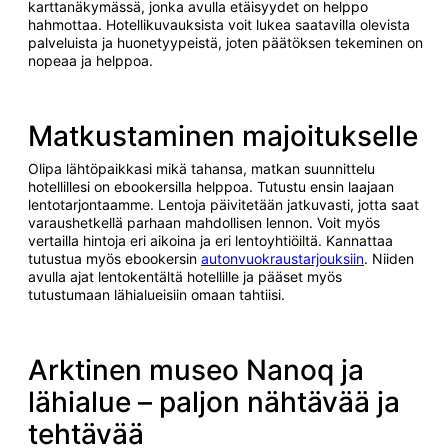
karttanäkymässä, jonka avulla etäisyydet on helppo
hahmottaa. Hotellikuvauksista voit lukea saatavilla olevista
palveluista ja huonetyypeistä, joten päätöksen tekeminen on
nopeaa ja helppoa.
Matkustaminen majoitukselle
Olipa lähtöpaikkasi mikä tahansa, matkan suunnittelu
hotellillesi on ebookersilla helppoa. Tutustu ensin laajaan
lentotarjontaamme. Lentoja päivitetään jatkuvasti, jotta saat
varaushetkellä parhaan mahdollisen lennon. Voit myös
vertailla hintoja eri aikoina ja eri lentoyhtiöiltä. Kannattaa
tutustua myös ebookersin
autonvuokraustarjouksiin
. Niiden
avulla ajat lentokentältä hotellille ja pääset myös
tutustumaan lähialueisiin omaan tahtiisi.
Arktinen museo Nanoq ja
lähialue – paljon nähtävää ja
tehtävää