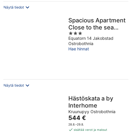
Näytä tiedot
Spacious Apartment
Close to the sea
3
With 2 Patios
Equatorn 14 Jakobstad
out
Ostrobothnia
of
Hae hinnat
5
Näytä tiedot
Hästöskata a by
Interhome
Kruunupyy Ostrobothnia
Hinta
544 €
on
28.8.–29.8.
544 €
sisältää verot ja maksut