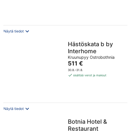
per
yö
Näytä tiedot
Hästöskata b by
Interhome
Kruunupyy Ostrobothnia
Hinta
511 €
on
30.8.–31.8.
511 €
sisältää verot ja maksut
per
yö
Näytä tiedot
Botnia Hotel &
Restaurant