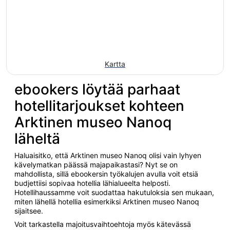
Kartta
ebookers löytää parhaat
hotellitarjoukset kohteen
Arktinen museo Nanoq
läheltä
Haluaisitko, että Arktinen museo Nanoq olisi vain lyhyen
kävelymatkan päässä majapaikastasi? Nyt se on
mahdollista, sillä ebookersin työkalujen avulla voit etsiä
budjettiisi sopivaa hotellia lähialueelta helposti.
Hotellihaussamme voit suodattaa hakutuloksia sen mukaan,
miten lähellä hotellia esimerkiksi Arktinen museo Nanoq
sijaitsee.
Voit tarkastella majoitusvaihtoehtoja myös kätevässä