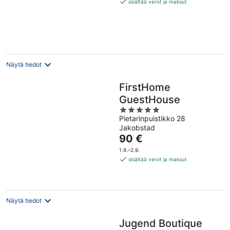
164 €
sisältää verot ja maksut
per
yö
Näytä tiedot
FirstHome
GuestHouse
5
Pietarinpuistikko 28
out
Jakobstad
of
Hinta
90 €
5
on
1.9.–2.9.
90 €
sisältää verot ja maksut
per
yö
Näytä tiedot
Jugend Boutique