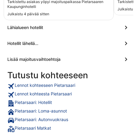
Tarkistettu asiakas yöpyi majoituspaikassa Pietarsaaren
Tarkistettu
majoitus 
Kaupunginhotelli
Julkaistu 3
Julkaistu 4 päivää sitten
Lähialueen hotellit
Hotellit lähellä…
Lisää majoitusvaihtoehtoja
Tutustu kohteeseen
Lennot kohteeseen Pietarsaari
Lennot kohteesta Pietarsaari
Pietarsaari: Hotellit
Pietarsaari: Loma-asunnot
Pietarsaari: Autonvuokraus
Pietarsaari Matkat