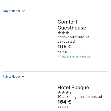
yö
Näytä tiedot
Comfort
Guesthouse
3
Kanavapuistikko 13
out
Jakobstad
of
Hinta
105 €
5
on
7.8.–8.8.
105 €
sisältää verot ja maksut
per
yö
Näytä tiedot
Hotel Epoque
3.5
10 Jakobsgatan Jakobstad
out
Hinta
164 €
of
on
5
9.8.–10.8.