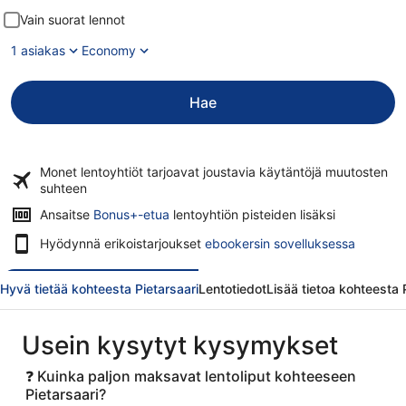
Vain suorat lennot
1 asiakas
Economy
Hae
Monet lentoyhtiöt tarjoavat
joustavia käytäntöjä
muutosten
suhteen
Ansaitse
Bonus+-etua
lentoyhtiön pisteiden lisäksi
Hyödynnä erikoistarjoukset
ebookersin sovelluksessa
Hyvä tietää kohteesta Pietarsaari
Lentotiedot
Lisää tietoa kohteesta 
Usein kysytyt kysymykset
❓ Kuinka paljon maksavat lentoliput kohteeseen
Pietarsaari?