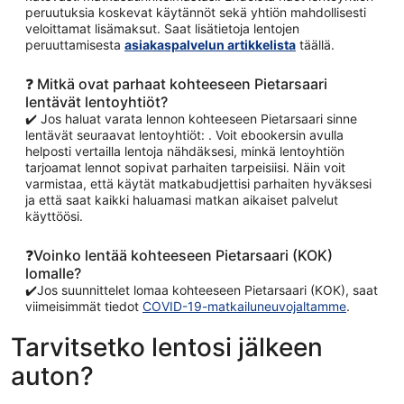
peruutuksia koskevat käytännöt sekä yhtiön mahdollisesti
veloittamat lisämaksut. Saat lisätietoja lentojen
peruuttamisesta
asiakaspalvelun artikkelista
täällä.
❓ Mitkä ovat parhaat kohteeseen Pietarsaari
lentävät lentoyhtiöt?
✔️ Jos haluat varata lennon kohteeseen Pietarsaari sinne
lentävät seuraavat lentoyhtiöt: . Voit ebookersin avulla
helposti vertailla lentoja nähdäksesi, minkä lentoyhtiön
tarjoamat lennot sopivat parhaiten tarpeisiisi. Näin voit
varmistaa, että käytät matkabudjettisi parhaiten hyväksesi
ja että saat kaikki haluamasi matkan aikaiset palvelut
käyttöösi.
❓Voinko lentää kohteeseen Pietarsaari (KOK)
lomalle?
✔️Jos suunnittelet lomaa kohteeseen Pietarsaari (KOK), saat
viimeisimmät tiedot
COVID-19-matkailuneuvojaltamme
.
Tarvitsetko lentosi jälkeen
auton?