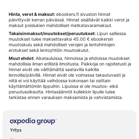
Hinta, verot & maksut:
ebookers.fi sivuston hinnat
päivittyvät kerran päivässä. Hinnat sisältävät kaikki verot ja
maksut poislukien mahdolliset matkatavaramaksut.
Takaisinmaksut/muutokset/peruutukset:
Lipun salliessa
muutokset tulee maksettavaksi 45.00 € ebookersin
muutoskulu sekä mahdolliset verojen ja lentohintojen
erotukset sekä lentoyhtiön muutoskulut.
Muut ehdot:
Aikatauluissa, hinnoissa ja ehdoissa muutokset
mahdollisia ilman erillistä ilmoitusta. Paikkoja on rajoitetusti ja
hinnat eivät ole välttämättä saatavilla kaikilla
lennoilla/päivillä. Hinnat eivät ole voimassa takautuvasti ja
niitä ei voi käyttää vaihdossa kokonaan tai osittain
käyttämättömiin lippuihin. Lipuissa ei ole muutos- eikä
peruutusoikeutta. Hintasäännöt kullekkin lipulle tulee
tarkistaa ennen varauksen maksamista ja vahvistamista.
Yritys