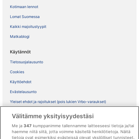
Kotimaan lennot
Lomat Suomessa
Kaikki majoitustyypit
Matkablogi
Käytännöt
Tietosuojalausunto
Cookies
Käyttöehdot
Evästelausunto
Yleiset ehdot ja rajoitukset (pois lukien Vrbo-varaukset)
Vrbon sopimusehdot
Välitämme yksityisyydestäsi
Saavutettavuus
Me ja
347
kumppanimme tallennamme laitteeseesi tietoja ja/tai
ebookers BONUS+ -ohjelman ehdot
haemme niitä siitä, jotta voimme käsitellä henkilötietoja. Näitä
tietoja ovat esimerkiksi evästeissä olevat yksilölliset tunnisteet.