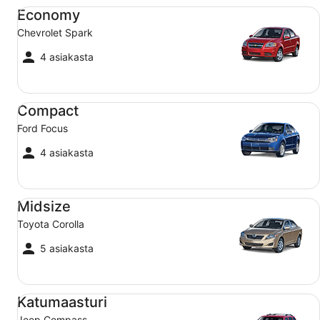
Economy Chevrolet Spark
Economy
Chevrolet Spark
4 asiakasta
Compact Ford Focus
Compact
Ford Focus
4 asiakasta
Midsize Toyota Corolla
Midsize
Toyota Corolla
5 asiakasta
Katumaasturi Jeep Compass
Katumaasturi
Jeep Compass