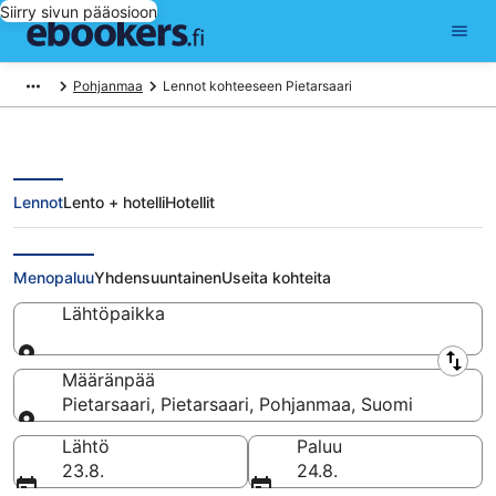
Siirry sivun pääosioon
Pohjanmaa
Lennot kohteeseen Pietarsaari
Lennot
Lento + hotelli
Hotellit
Halvat lennot Pietarsaari
Menopaluu
Yhdensuuntainen
Useita kohteita
Lähtöpaikka
Lähtöpaikka
Määränpää
Pietarsaari, Pietarsaari, Pohjanmaa, Suomi
Määränpää
Lähtö
Paluu
23.8.
24.8.