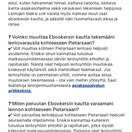
edut, kuten halvemmat hinnat, kattava tarjonta, loistava
kanta-asiakasohjelma sekä varauksen tekemisen helppous.
Lentojen lisäksi voit varata myös matkasi muut osat
ebookersin kautta, ja säästät näin huomattavasti aikaa ja
rahaa.
❓ Voinko muuttaa Ebookersin kautta tekemääni
lentovarausta kohteeseen Pietarsaari?
✔️ Voit muuttaa kohteen Pietarsaari lentoasi helposti
avullamme. Ensiksi sinun kannattaa tutustua
matkasuunnitelmassasi oleviin lentoyhtiön ehtoihin ja
rajoituksiin. Näistä näet helposti lentoyhtiön muutoksia
koskevat käytännöt sekä mahdolliset lisämaksut. Jos
lentoyhtiösi on perinteinen yhtiö, voimme auttaa sinua
muutoksen tekemisessä – ota vain meihin yhteyttä. Saat
lisätietoja lentojenmuuttamisesta
asiakaspalvelun
artikkelista.
❓ Miten peruutan Ebookersin kautta varaamani
lennon kohteeseen Pietarsaari?
✔️ Voit peruuttaa lentolippusi kohteeseen Pietarsaari helposti
seuraamalla ohjeitamme. Ensiksi kannattaa kuitenkin
tutustua lentoyhtiön ehtoihin ja rajoituksiin, jotka löydät
kätevästi matkasuunnitelmastasi. Ehdoista näet lentoyhtiön