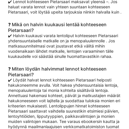
✔️ Lennot kohteeseen Pietarsaari maksavat yleensä –. Jos
haluat varata lennot vain yhteen suuntaan kohteeseen
Pietarsaari, voit löytää upeita tarjouksia niinkin halvalla kuin .
❓ Mikä on halvin kuukausi lentää kohteeseen
Pietarsaari?
✔️ Halvin kuukausi varata lentoliput kohteeseen Pietarsaari
yhdensuuntaiselle matkalle on ja menopaluulennolle . Jos
matkasuunnitelmasi ovat joustavat etkä välitä mihin
vuodenaikaan lähdet matkalle, lentojen varaaminen tälle
kuukaudelle voi säästää sinulle huomattavastikin rahaa.
❓ Miten löydän halvimmat lennot kohteeseen
Pietarsaari?
✔️ Löydät halvat lennot kohteeseen Pietarsaari helposti
hakukoneemme avulla. Voit hakea yhdensuuntaisia lentoja,
menopaluulentoja tai monia kohteita sisältäviä lentoja.
Annettuasi hakemasi kohteet, päivät ja matkustajien määrät
hakukoneeseen voit lajitella ja suodattaa tuloksia monien eri
kriteerien mukaisesti. Lentolippujen hinnat kohteeseen
Pietarsaari saattavat vaihdella suurestikin etsimiesi päivien,
lentoyhtiöiden, lipputyyppien, paikkavalintojen ja monien
muiden valintojen mukaan. Tee varaus ebookersin kautta ja
hyödynnä maailmanlaajuisen verkkomatkatoimiston tuomat