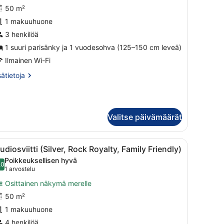
ilver,
50 m²
ock
1 makuuhuone
oyalty
enefits)
3 henkilöä
uvat
1 suuri parisänky ja 1 vuodesohva (125–150 cm leveä)
Ilmainen Wi-Fi
sätietoja
sätietoja
oneesta
udiosviitti
lver,
ck
Valitse päivämäärät
yalty
nefits)
upunkiin.
iö, ruokailutila ja oleskeluhuone, jossa on suuri ikkuna.
vaa
Moderni olohuone, jossa on sohva, sohvapö
8
udiosviitti (Silver, Rock Royalty, Family Friendly)
aikki
Poikkeuksellisen hyvä
uonetyypin
,0
10,0 kautta 10
(1
1 arvostelu
udiosviitti
arvostelu)
Osittainen näkymä merelle
ilver,
50 m²
ock
1 makuuhuone
oyalty,
amily
4 henkilöä