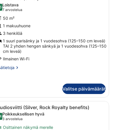
aikki
Loistava
uonetyypin
6
8,6 kautta 10
(7
7 arvostelua
udiosviitti
arvostelua)
50 m²
ilver)
1 makuuhuone
uvat
3 henkilöä
1 suuri parisänky ja 1 vuodesohva (125–150 cm leveä)
TAI 2 yhden hengen sänkyä ja 1 vuodesohva (125–150
cm leveä)
Ilmainen Wi-Fi
sätietoja
sätietoja
oneesta
udiosviitti
ilver)
Valitse päivämäärät
i sänky, televisio, matkalaukku ja näkymä kaupunkiin.
vaa
Moderni olohuone, jossa on sohva, sohvapö
8
udiosviitti (Silver, Rock Royalty benefits)
aikki
Poikkeuksellisen hyvä
uonetyypin
4
9,4 kautta 10
(3
3 arvostelua
udiosviitti
arvostelua)
Osittainen näkymä merelle