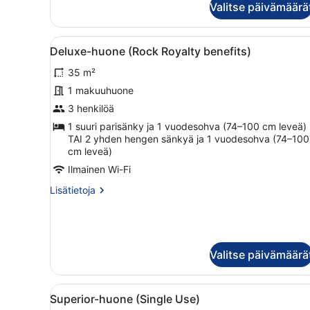
Valitse päivämäärä
Avaa
Moderni hotellihuone, jossa 
7
Deluxe-huone (Rock Royalty benefits)
kaikki
35 m²
huonetyypin
Deluxe-
1 makuuhuone
huone
3 henkilöä
(Rock
1 suuri parisänky ja 1 vuodesohva (74–100 cm leveä)
Royalty
TAI 2 yhden hengen sänkyä ja 1 vuodesohva (74–100
cm leveä)
benefits)
kuvat
Ilmainen Wi-Fi
Lisätietoja
Lisätietoja
huoneesta
Deluxe-
huone
(Rock
Royalty
Valitse päivämäärä
benefits)
Avaa
Moderni hotellihuone, jossa 
5
Superior-huone (Single Use)
kaikki