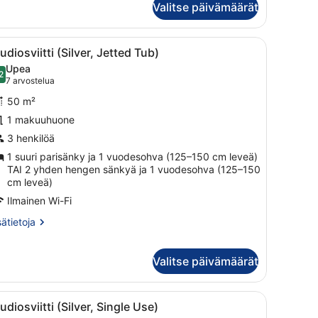
Valitse päivämäärät
uvat
one
ock
yalty
i sänky, portaikko, parvekkeelta avautuva näköala ja pieni pöytä, jonka
vaa
Moderni ulkoalue, jossa on poreallas, meri
4
nefits,
udiosviitti (Silver, Jetted Tub)
aikki
ngle
Upea
e)
uonetyypin
2
9,2 kautta 10
(7
7 arvostelua
udiosviitti
arvostelua)
50 m²
ilver,
1 makuuhuone
etted
3 henkilöä
ub)
uvat
1 suuri parisänky ja 1 vuodesohva (125–150 cm leveä)
TAI 2 yhden hengen sänkyä ja 1 vuodesohva (125–150
cm leveä)
Ilmainen Wi-Fi
sätietoja
sätietoja
oneesta
udiosviitti
lver,
Valitse päivämäärät
tted
b)
, jonka päällä on kasvi.
ri sänky, työpöytä, tuoli, kylpyammeella varustettu kylpyhuone ja näky
vaa
Moderni hotellihuone, jossa on sänky, soh
4
udiosviitti (Silver, Single Use)
aikki