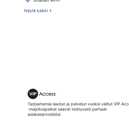
Ilmainen Wi-Fi
Näytä kaikki
VIP
Access
Tarjoamansa laadun ja palvelun vuoksi valitut VIP Ac
-majoituspaikat saavat toistuvasti parhaat
asiakasarvostelut.