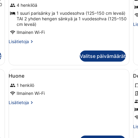
0
4 henkilöä
kuvat
F
1 suuri parisänky ja 1 vuodesohva (125–150 cm leveä)
k
TAI 2 yhden hengen sänkyä ja 1 vuodesohva (125–150
Li
cm leveä)
Li
hu
Ilmainen Wi-Fi
St
(Si
Lisätietoja
Lisätietoja
Ro
huoneesta
Ro
Studiosviitti,
t
Valitse päivämäärät
Fa
valtamerinäköala
Fr
(Silver,
Family
inen matto, puinen vastaanottotiski ja suuri ikkuna, josta avautuu näk
Avaa
Moderni hotellihuone, jossa on suur
A
4
Friendly)
Huone
De
kaikki
k
1 henkilö
huonetyypin
h
Huone
D
Ilmainen Wi-Fi
kuvat
h
Lisätietoja
Lisätietoja
(
huoneesta
Huone
R
b
Li
Li
S
hu
U
De