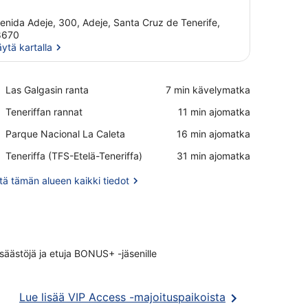
enida Adeje, 300, Adeje, Santa Cruz de Tenerife,
8670
ytä kartalla
Näytä kartalla
Place,
Las Galgasin ranta
‪7 min kävelymatka‬
Las
Place,
Teneriffan rannat
‪11 min ajomatka‬
Galgasin
Teneriffan
ranta
Place,
Parque Nacional La Caleta
‪16 min ajomatka‬
rannat
Parque
Airport,
Teneriffa (TFS-Etelä-Teneriffa)
‪31 min ajomatka‬
Nacional
Teneriffa
La
(TFS-
ä tämän alueen kaikki tiedot
Caleta
Etelä-
Teneriffa)
säästöjä ja etuja BONUS+ -jäsenille
Avautuu
Lue lisää VIP Access -majoituspaikoista