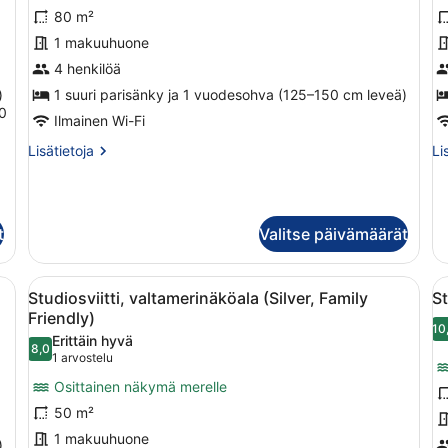
(Platinum)
(S
80 m²
kuvat
R
1 makuuhuone
R
4 henkilöä
b
k
)
1 suuri parisänky ja 1 vuodesohva (125–150 cm leveä)
0
Ilmainen Wi-Fi
Lisätietoja
Li
Lisätietoja
Li
huoneesta
hu
Sviitti
St
(Platinum)
(Si
Ro
t
Valitse päivämäärät
Ro
be
 on sänky, sohva, sohvapöytä ja suuri ikkuna, josta avautuu näkymä ka
Avaa
Moderni hotellihuone, jossa on keitt
A
6
Studiosviitti, valtamerinäköala (Silver, Family
St
kaikki
k
Friendly)
huonetyypin
h
10
Erittäin hyvä
8,0
Studiosviitti,
St
8,0 kautta 10
(1
1 arvostelu
valtamerinäköala
(S
arvostelu)
Osittainen näkymä merelle
(Silver,
R
50 m²
Family
R
1 makuuhuone
)
Friendly)
F