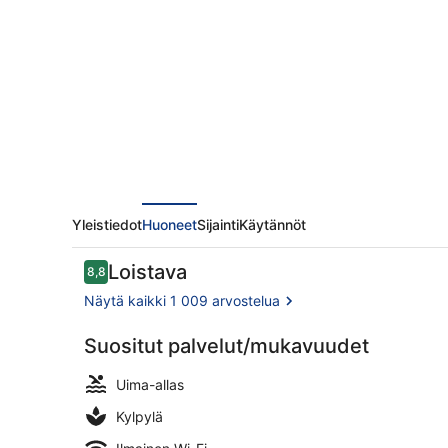
valokuvagalleria
Yleistiedot
Huoneet
Sijainti
Käytännöt
Arvostelut
Loistava
8,8
8,8 kautta 10.
Näytä kaikki 1 009 arvostelua
Suositut palvelut/mukavuudet
3 ulkouima-a
Uima-allas
Kylpylä