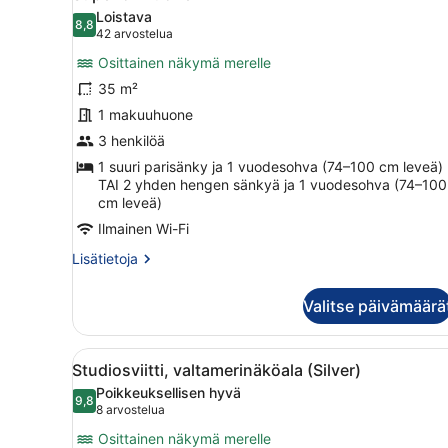
kaikki
Loistava
huonetyypin
8,8
8,8 kautta 10
(42
42 arvostelua
Superior-
arvostelua)
Osittainen näkymä merelle
huone
35 m²
kuvat
1 makuuhuone
3 henkilöä
1 suuri parisänky ja 1 vuodesohva (74–100 cm leveä)
TAI 2 yhden hengen sänkyä ja 1 vuodesohva (74–100
cm leveä)
Ilmainen Wi-Fi
Lisätietoja
Lisätietoja
huoneesta
Superior-
Valitse päivämäärä
huone
Avaa
Moderni hotellihuone, jossa o
5
Studiosviitti, valtamerinäköala (Silver)
kaikki
Poikkeuksellisen hyvä
huonetyypin
9,8
9,8 kautta 10
(8
8 arvostelua
Studiosviitti,
arvostelua)
Osittainen näkymä merelle