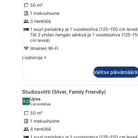
valtamerinäköala
50 m²
(Silver)
1 makuuhuone
kuvat
3 henkilöä
1 suuri parisänky ja 1 vuodesohva (125–150 cm leveä
TAI 2 yhden hengen sänkyä ja 1 vuodesohva (125–15
cm leveä)
Ilmainen Wi-Fi
Lisätietoja
Lisätietoja
huoneesta
Studiosviitti,
Valitse päivämäärä
valtamerinäköala
(Silver)
Avaa
Moderni hotellihuone, jossa
4
Studiosviitti (Silver, Family Friendly)
kaikki
Upea
huonetyypin
9,2
9,2 kautta 10
(5
5 arvostelua
Studiosviitti
arvostelua)
50 m²
(Silver,
1 makuuhuone
Family
4 henkilöä
Friendly)
kuvat
1 suuri parisänky ja 1 vuodesohva (125–150 cm leveä