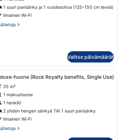
riendly)
1 suuri parisänky ja 1 vuodesohva (125–150 cm leveä)
uvat
Ilmainen Wi-Fi
sätietoja
sätietoja
oneesta
udiosviitti
lver,
ck
yalty,
Valitse päivämäärät
mily
iendly)
ymä.
i sänky, työpöytä, tuoli ja näkymä kaupungin ylle.
vaa
Moderni hotellihuone, jossa on suuri sänk
7
luxe-huone (Rock Royalty benefits, Single Use)
aikki
35 m²
uonetyypin
eluxe-
1 makuuhuone
uone
1 henkilö
Rock
2 yhden hengen sänkyä TAI 1 suuri parisänky
oyalty
Ilmainen Wi-Fi
enefits,
sätietoja
sätietoja
ingle
oneesta
se)
luxe-