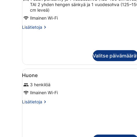
TAI 2 yhden hengen sänkyä ja 1 vuodesohva (125–15
cm leveä)
Ilmainen Wi-Fi
Lisätietoja
Lisätietoja
huoneesta
Studiosviitti
(Silver,
Family
Friendly)
Valitse päivämäärä
Avaa
Hotellin aula, jossa on puna
10
Huone
kaikki
3 henkilöä
huonetyypin
Huone
Ilmainen Wi-Fi
kuvat
Lisätietoja
Lisätietoja
huoneesta
Huone