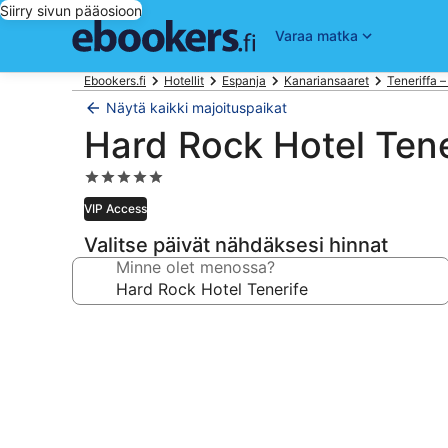
Siirry sivun pääosioon
Varaa matka
Ebookers.fi
Hotellit
Espanja
Kanariansaaret
Teneriffa – 
Näytä kaikki majoituspaikat
Hard Rock Hotel Tene
5.0
tähden
VIP Access
majoituspaikka
Valitse päivät nähdäksesi hinnat
Minne olet menossa?
Majoituspaikan
Hard
Rock
Hotel
Tenerife