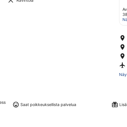
Ravintola
Av
3
Nä
Näyt
cess
Saat poikkeuksellista palvelua
Lisä