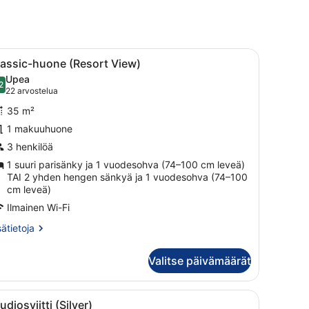
uuteen
ikkunaan
li.
 sänky, työpöytä, tuoli, pieni pöytä, jossa on kasvi, ja ikkunasta avau
vaa
Moderni hotellihuone, jossa on suuri sänky,
4
lassic-huone (Resort View)
aikki
Upea
uonetyypin
2
9,2 kautta 10
(22
22 arvostelua
lassic-
arvostelua)
35 m²
uone
1 makuuhuone
Resort
3 henkilöä
iew)
uvat
1 suuri parisänky ja 1 vuodesohva (74–100 cm leveä)
TAI 2 yhden hengen sänkyä ja 1 vuodesohva (74–100
cm leveä)
Ilmainen Wi-Fi
sätietoja
sätietoja
oneesta
assic-
Valitse päivämäärät
one
esort
ew)
, jonka päällä on kasvi.
ri sänky, työpöytä, tuoli, kylpyammeella varustettu kylpyhuone ja näky
vaa
Moderni hotellihuone, jossa on sänky, soh
4
udiosviitti (Silver)