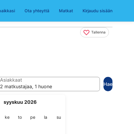
paikkasi
Ota yhteyttä
Matkat
Kirjaudu sisään
Tallenna
Asiakkaat
Hae
2 matkustajaa, 1 huone
syyskuu 2026
ai
stai
keskiviikko
torstai
perjantai
lauantai
sunnuntai
ke
to
pe
la
su