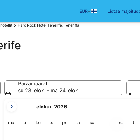
•
EUR
Listaa majoitus
hotellit
Hard Rock Hotel Tenerife, Teneriffa
rife
Päivämäärät
su 23. elok. - ma 24. elok.
tämänhetkiset
elokuu 2026
kuukautesi
ovat
August
maanantai
tiistai
keskiviikko
torstai
perjantai
lauantai
sunnuntai
maanant
tii
ma
ti
ke
to
pe
la
su
ma
ti
2026
ja
September