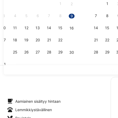
1
1
2
2026.
3
4
5
6
7
8
7
8
9
10
11
12
13
14
15
14
15
16
Majoituspai
17
18
19
20
21
22
21
22
23
24
25
26
27
28
29
28
29
30
31
Tu
Kattoterass
llasta, aurinkovarjoja, aurinkotuoleja
Aamiainen sisältyy hintaan
Lemmikkiystävällinen