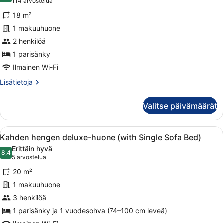
(114
114 arvostelua
Kahden
arvostelua)
18 m²
hengen
1 makuuhuone
deluxe-
2 henkilöä
huone
kuvat
1 parisänky
Ilmainen Wi-Fi
Lisätietoja
Lisätietoja
huoneesta
Kahden
Valitse päivämäärät
hengen
deluxe-
huone
Avaa
Hotellihuone, jossa on suuri sänky,
8
Kahden hengen deluxe-huone (with Single Sofa Bed)
kaikki
Erittäin hyvä
huonetyypin
8,4
8,4 kautta 10
(5
5 arvostelua
Kahden
arvostelua)
20 m²
hengen
1 makuuhuone
deluxe-
3 henkilöä
huone
(with
1 parisänky ja 1 vuodesohva (74–100 cm leveä)