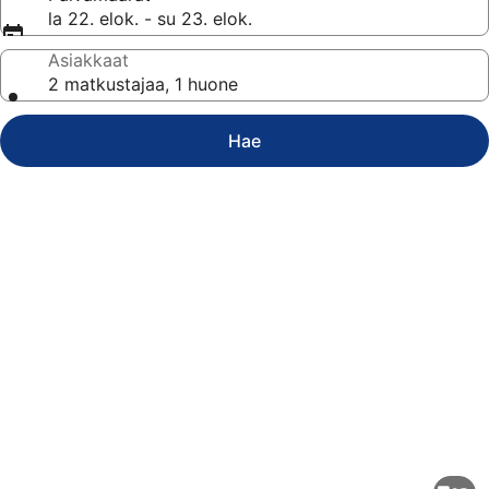
la 22. elok. - su 23. elok.
Asiakkaat
2 matkustajaa, 1 huone
Hae
Majoituspaikan
Millennium
Hotel
and