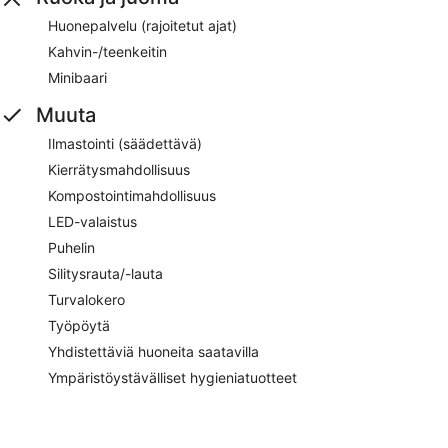
Huonepalvelu (rajoitetut ajat)
Kahvin-/teenkeitin
Minibaari
Muuta
Ilmastointi (säädettävä)
Kierrätysmahdollisuus
Kompostointimahdollisuus
LED-valaistus
Puhelin
Silitysrauta/-lauta
Turvalokero
Työpöytä
Yhdistettäviä huoneita saatavilla
Ympäristöystävälliset hygieniatuotteet