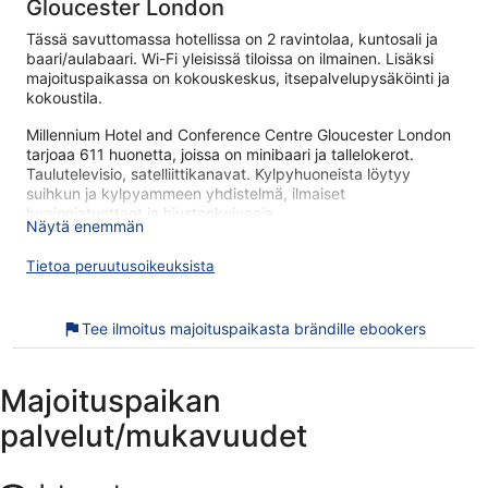
Gloucester London
Tässä savuttomassa hotellissa on 2 ravintolaa, kuntosali ja
baari/aulabaari. Wi-Fi yleisissä tiloissa on ilmainen. Lisäksi
majoituspaikassa on kokouskeskus, itsepalvelupysäköinti ja
kokoustila.
Millennium Hotel and Conference Centre Gloucester London
tarjoaa 611 huonetta, joissa on minibaari ja tallelokerot.
Taulutelevisio, satelliittikanavat. Kylpyhuoneista löytyy
suihkun ja kylpyammeen yhdistelmä, ilmaiset
hygieniatuotteet ja hiustenkuivaaja.
Näytä enemmän
Asiakkaat voivat surffata verkossa käyttämällä huonehintaan
sisältyvää langatonta internetyhteyttä (nopeus: 50+ Mbit/s).
Tietoa peruutusoikeuksista
Liiketoimintaa tukeviin palveluihin kuuluvat työpöydät ja
puhelin. Lisäksi huoneissa on kahvin-/teenkeitin ja
silitysrauta/-lauta. Siivous on saatavilla päivittäin.
Tee ilmoitus majoituspaikasta brändille ebookers
Tässä hotellissa käytössäsi on kuntosali.
Majoituspaikan
Millennium Hotel and Conference Centre Gloucester London
on saanut mahtavaa palautetta alueen nähtävyyksistä.
palvelut/mukavuudet
Majoituspaikka sijaitsee vain lyhyen kävelymatkan päässä
kohteesta Natural History Museum. Majoituspaikka tarjoaa
esimerkiksi ilmaisen Wi-Fi-yhteyden yleisissä tiloissa sekä 2