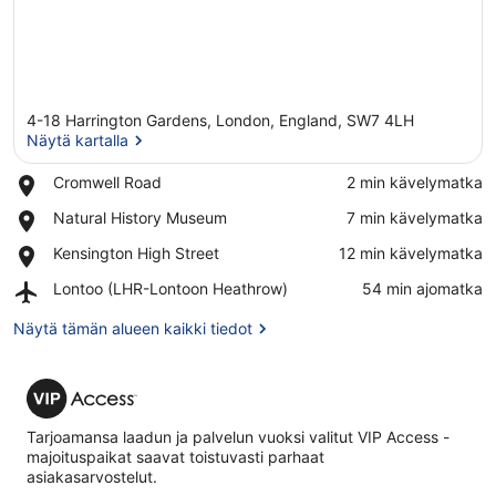
4-18 Harrington Gardens, London, England, SW7 4LH
Näytä kartalla
Place,
Cromwell Road
‪2 min kävelymatka‬
Cromwell
Näytä kartalla
Place,
Natural History Museum
‪7 min kävelymatka‬
Road
Natural
Place,
Kensington High Street
‪12 min kävelymatka‬
History
Kensington
Museum
Airport,
Lontoo (LHR-Lontoon Heathrow)
‪54 min ajomatka‬
High
Lontoo
Street
(LHR-
Näytä tämän alueen kaikki tiedot
Lontoon
Heathrow)
VIP
Access
Tarjoamansa laadun ja palvelun vuoksi valitut VIP Access -
majoituspaikat saavat toistuvasti parhaat
asiakasarvostelut.