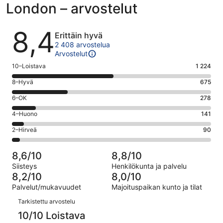
London – arvostelut
Arvostelut
8,4
Erittäin hyvä
2 408 arvostelua
Arvostelut
Arvosana
10–Loistava
1 224
10
Arvosana
8–Hyvä
675
-
8
Loistava.
Arvosana
6–OK
278
-
1224
6
Hyvä.
Arvosana
4–Huono
141
kautta
-
675
4
2408
OK.
Arvosana
2–Hirveä
90
kautta
-
arvostelua
278
2
2408
Huono.
kautta
-
arvostelua
141
8,6/10
8,8/10
2408
Hirveä.
kautta
Siisteys
Henkilökunta ja palvelu
arvostelua
90
2408
8,2/10
8,0/10
kautta
arvostelua
Palvelut/mukavuudet
Majoituspaikan kunto ja tilat
2408
Arvostelut
arvostelua
Tarkistettu arvostelu
10/10 Loistava