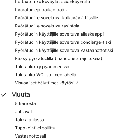
Portaaton kulkuväylä sisäänkäynnille
Pyörätuoleja paikan päällä
Pyörätuolille soveltuva kulkuväylä hissille
Pyörätuolille soveltuva ravintola
Pyörätuolin käyttäjille soveltuva allaskaappi
Pyörätuolin käyttäjille soveltuva concierge-tiski
Pyörätuolin käyttäjille soveltuva vastaanottotiski
Pääsy pyörätuolilla (mahdollisia rajoituksia)
Tukitanko kylpyammeessa
Tukitanko WC-istuimen lähellä
Visuaaliset hälyttimet käytävillä
Muuta
8 kerrosta
Juhlasali
Takka aulassa
Tupakointi ei sallittu
Vastaanottosali