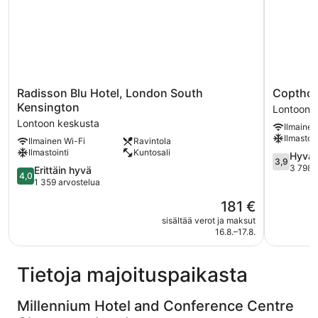
Radisson
Copthorn
Radisson Blu Hotel, London South
Copthor
Blu
Tara
Kensington
Lontoon 
Hotel,
Hotel
Lontoon keskusta
Ilmainen
London
London
Ilmastoin
Ilmainen Wi-Fi
Ravintola
South
Kensingto
Ilmastointi
Kuntosali
Kensington
Lontoon
3.9
Hyvä
3,9
Lontoon
keskusta
kautta
3 798 
4.0
Erittäin hyvä
4,0
keskusta
5,
kautta
1 359 arvostelua
Hyvä,
5,
Hinta
181 €
3 798
Erittäin
on
arvostelu
hyvä,
sisältää verot ja maksut
181 €
16.8.–17.8.
1 359
arvostelua
Tietoja majoituspaikasta
Millennium Hotel and Conference Centre