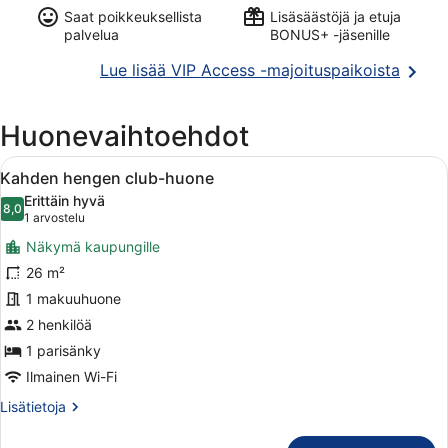
Saat poikkeuksellista
Lisäsäästöjä ja etuja
palvelua
BONUS+ -jäsenille
Avaut
Lue lisää VIP Access -majoituspaikoista
uutee
ikkun
Huonevaihtoehdot
Avaa
Hotellihuone, jossa on suuri sänky
6
Kahden hengen club-huone
kaikki
Erittäin hyvä
huonetyypin
8,0
8,0 kautta 10
(1
1 arvostelu
Kahden
arvostelu)
Näkymä kaupungille
hengen
26 m²
club-
1 makuuhuone
huone
kuvat
2 henkilöä
1 parisänky
Ilmainen Wi-Fi
Lisätietoja
Lisätietoja
huoneesta
Kahden