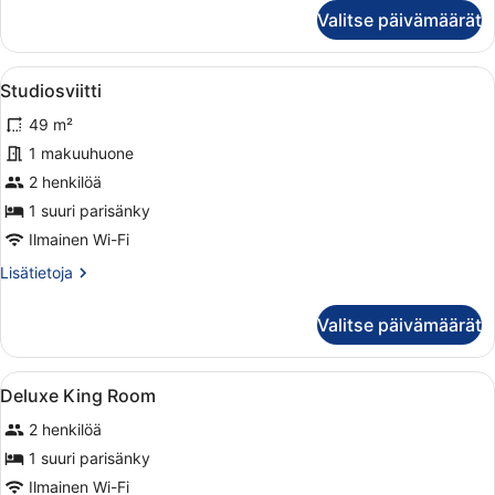
Luksussviitti
Valitse päivämäärät
Avaa
Hotellihuone, jossa on sänky, kaksi 
6
Studiosviitti
kaikki
49 m²
huonetyypin
Studiosviitti
1 makuuhuone
kuvat
2 henkilöä
1 suuri parisänky
Ilmainen Wi-Fi
Lisätietoja
Lisätietoja
huoneesta
Studiosviitti
Valitse päivämäärät
Avaa
Minibaari, tallelokero huoneessa, ty
6
Deluxe King Room
kaikki
2 henkilöä
huonetyypin
Deluxe
1 suuri parisänky
King
Ilmainen Wi-Fi