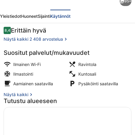
95+
Conference
llinen
Seuraava
Centre
Yleistiedot
Huoneet
Sijainti
Käytännöt
Gloucester
London
Arvostelut
Erittäin hyvä
8,4
8,4 kautta 10.
valokuvagalleria
Näytä kaikki 2 408 arvostelua
Suositut palvelut/mukavuudet
Ulkopuoli
Ilmainen Wi-Fi
Ravintola
Ilmastointi
Kuntosali
Aamiainen saatavilla
Pysäköinti saatavilla
Näytä kaikki
Tutustu alueeseen