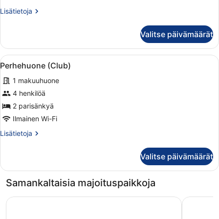
Room
Lisätietoja
Lisätietoja
kuvat
huoneesta
Executive
Valitse päivämäärät
Twin
Room
Avaa
Hotellihuone, jossa on kaksi sänkyä
5
Perhehuone (Club)
kaikki
1 makuuhuone
huonetyypin
Perhehuone
4 henkilöä
(Club)
2 parisänkyä
kuvat
Ilmainen Wi-Fi
Lisätietoja
Lisätietoja
huoneesta
Perhehuone
Valitse päivämäärät
(Club)
Samankaltaisia majoituspaikkoja
Radisson Blu Hotel, London South Kensington
Copthorne