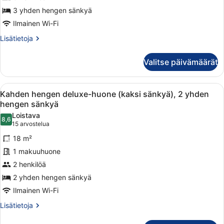
huone
kuvat
3 yhden hengen sänkyä
Ilmainen Wi-Fi
Lisätietoja
Lisätietoja
huoneesta
Kolmen
Valitse päivämäärät
hengen
deluxe-
huone
Avaa
Hotellihuone, jossa on kaksi sänky
6
Kahden hengen deluxe-huone (kaksi sänkyä), 2 yhden
kaikki
hengen sänkyä
huonetyypin
Loistava
8,6
Kahden
8,6 kautta 10
(15
15 arvostelua
hengen
arvostelua)
18 m²
deluxe-
1 makuuhuone
huone
2 henkilöä
(kaksi
2 yhden hengen sänkyä
sänkyä),
2
Ilmainen Wi-Fi
yhden
Lisätietoja
Lisätietoja
hengen
huoneesta
Kahden