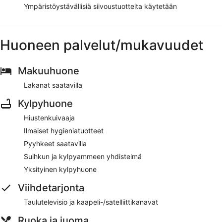
Ympäristöystävällisiä siivoustuotteita käytetään
Huoneen palvelut/mukavuudet
Makuuhuone
Lakanat saatavilla
Kylpyhuone
Hiustenkuivaaja
Ilmaiset hygieniatuotteet
Pyyhkeet saatavilla
Suihkun ja kylpyammeen yhdistelmä
Yksityinen kylpyhuone
Viihdetarjonta
Taulutelevisio ja kaapeli-/satelliittikanavat
Ruoka ja juoma