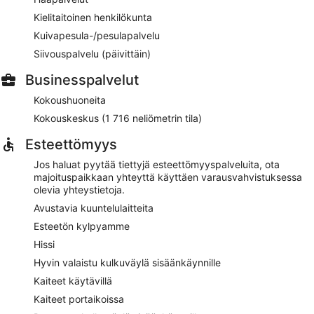
Kielitaitoinen henkilökunta
Kuivapesula-/pesulapalvelu
Siivouspalvelu (päivittäin)
Businesspalvelut
Kokoushuoneita
Kokouskeskus (1 716 neliömetrin tila)
Esteettömyys
Jos haluat pyytää tiettyjä esteettömyyspalveluita, ota
majoituspaikkaan yhteyttä käyttäen varausvahvistuksessa
olevia yhteystietoja.
Avustavia kuuntelulaitteita
Esteetön kylpyamme
Hissi
Hyvin valaistu kulkuväylä sisäänkäynnille
Kaiteet käytävillä
Kaiteet portaikoissa