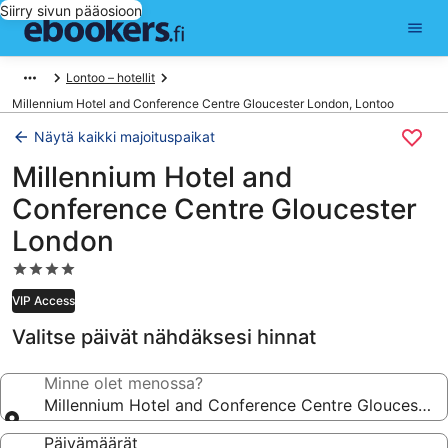
Siirry sivun pääosioon
Lontoo – hotellit
Millennium Hotel and Conference Centre Gloucester London, Lontoo
Näytä kaikki majoituspaikat
Millennium Hotel and
Conference Centre Gloucester
London
4.0
tähden
VIP Access
majoituspaikka
Valitse päivät nähdäksesi hinnat
Minne olet menossa?
Millennium Hotel and Conference Centre Gloucester
Päivämäärät