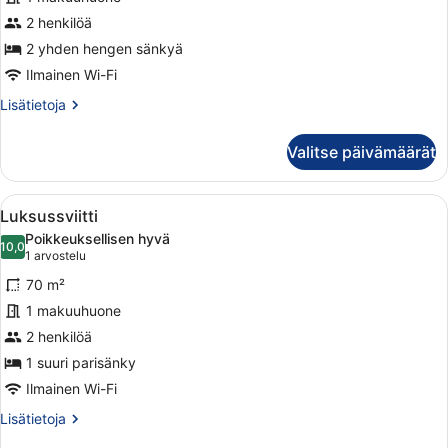
executive-
2 henkilöä
huone
(kaksi
2 yhden hengen sänkyä
sänkyä)
Ilmainen Wi-Fi
kuvat
Lisätietoja
Lisätietoja
huoneesta
Kahden
Valitse päivämäärät
hengen
executive-
huone
Avaa
Hotellihuone, jossa on suuri sänky, 
5
(kaksi
Luksussviitti
kaikki
sänkyä)
Poikkeuksellisen hyvä
huonetyypin
10,0
10,0 kautta 10
(1
1 arvostelu
Luksussviitti
arvostelu)
70 m²
kuvat
1 makuuhuone
2 henkilöä
1 suuri parisänky
Ilmainen Wi-Fi
Lisätietoja
Lisätietoja
huoneesta