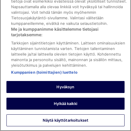
tietoja ovat esimerkiksi evästeissä olevat yksilölliset tunnisteet.
Hyvää: Siisteys, henkilökunta ja palvelu, palvelut/mukavuudet
Napsauttamalla alla olevaa linkkiä voit hyväksyä tai hallinnoida
ja majoituspaikan kunto ja tilat
valintojasi. Voit tehdä tämän myös myöhemmin
Käännä Googlen avulla
Tietosuojakäytäntö-sivullamme. Valintasi välitetään
Great location! Very clean hotel and helpful staff
kumppaneillemme, eivätkä ne vaikuta selaustietoihin.
Yöpyi 5 yötä huhtikuussa 2026
Me ja kumppanimme käsittelemme tietojasi
tarjotaksemme:
0
Tarkkojen sijaintitietojen käyttäminen. Laitteen ominaisuuksien
käyttäminen tunnistamista varten. Tietojen tallentaminen
Tarkistettu arvostelu
laitteelle ja/tai laitteella olevien tietojen käyttö. Kohdennettu
10/10 Loistava
mainonta ja personoitu sisältö, mainonnan ja sisällön mittaus,
yleisötutkimus ja palvelujen kehittäminen.
Aminata
Kumppanien (toimittajien) luettelo
6.5.2026
Käännä Googlen avulla
Hyväksyn
Great staff,clean room
Yöpyi 3 yötä huhtikuussa 2026
0
Hylkää kaikki
Tarkistettu arvostelu
Näytä käyttötarkoitukset
10/10 Loistava