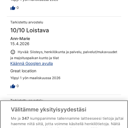
0
Tarkistettu arvostelu
10/10 Loistava
Ann-Marie
15.4.2026
Hyvää: Siisteys, henkilökunta ja palvelu, palvelut/mukavuudet
ja majoituspaikan kunto ja tilat
Käännä Googlen avulla
Great location
Yöpyi 1 yön maaliskuussa 2026
0
Tarkistettu arvostelu
10/10 Loistava
Välitämme yksityisyydestäsi
Lina
Me ja
347
kumppanimme tallennamme laitteeseesi tietoja ja/tai
20.4.2026
haemme niitä siitä, jotta voimme käsitellä henkilötietoja. Näitä