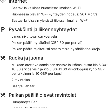
Internet
ravintolaa ja kuntosalin.
Saatavilla kaikissa huoneissa: ilmainen Wi-Fi
Ilmainen Wi-Fi (nopeus: 50+ Mbit/s)
Huoneessa olevan Wi-Fi-yhteyden nopeus: 50+ Mbit/s
Jos nälkä yllättää, majoituspaikasta löytyy 2 ravintolaa
Saatavilla joissain yleisissä tiloissa: ilmainen Wi-Fi
Mukaan otettava saatavilla päivittäin lisämaksusta
Omatoiminen pysäköinti saatavilla maksusta
Pysäköinti ja liikenneyhteydet
Majoituspaikan tarjoamiin palveluihin sisältyvät
Limusiini- / town car -palvelu
kuivapesula-/pesulapalvelut, concierge ja
Paikan päällä pysäköinti (GBP 50 per per yö)
matkatavarasäilytys
Paikan päällä rajoitetusti omatoimisia pysäköintipaikkoja
Majoituspaikan alueella on tarjolla kuntosali
Asiakkaat pitävät erittäin paljon majoituspaikan
Ruoka ja juoma
huoneiden koosta, mukavista sängyistä ja siisteydestä
Mukaan otettava aamiainen saatavilla lisämaksusta klo 6.30–
Sijaitsee 15 minuutin kävelymatkan päässä kohteista
10.30 arkipäivisin ja klo 6.30–11.00 viikonloppuisin; 15 GBP
Natural History Museum ja Victoria and Albert Museum
per aikuinen ja 10 GBP per lapsi
Majoituspaikasta löytyy 2 ravintolaa. Majoituspaikan
2 ravintolaa
baari/lounge kutsuu nauttimaan drinkeistä. Business-
Baari/aulabaari
palveluihin kuuluu kokoushuoneita ja limusiini- / town car -
palvelu.
Paikan päällä olevat ravintolat
Wi-Fi on saatavilla yleisissä tiloissa ilmaiseksi. Tämä hotelli
tarjoaa konferenssikeskuksen. Tilojen koko on 1716
Humphrey's Bar
neliömetriä. Millennium Hotel and Conference Centre