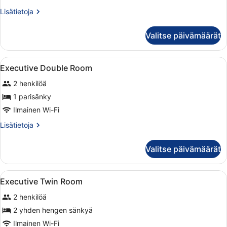
Room
Lisätietoja
Lisätietoja
kuvat
huoneesta
Deluxe
Valitse päivämäärät
King
Room
Avaa
Minibaari, tallelokero huoneessa, ty
5
Executive Double Room
kaikki
2 henkilöä
huonetyypin
Executive
1 parisänky
Double
Ilmainen Wi-Fi
Room
Lisätietoja
Lisätietoja
kuvat
huoneesta
Executive
Valitse päivämäärät
Double
Room
Avaa
Minibaari, tallelokero huoneessa, ty
6
Executive Twin Room
kaikki
2 henkilöä
huonetyypin
Executive
2 yhden hengen sänkyä
Twin
Ilmainen Wi-Fi