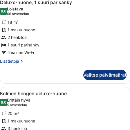
7
Deluxe-huone, 1 suuri parisänky
kaikki
Loistava
huonetyypin
8,6
8,6 kautta 10
(66
66 arvostelua
Deluxe-
arvostelua)
18 m²
huone,
1 makuuhuone
1
2 henkilöä
suuri
parisänky
1 suuri parisänky
kuvat
Ilmainen Wi-Fi
Lisätietoja
Lisätietoja
huoneesta
Deluxe-
Valitse päivämäärät
huone,
1
suuri
Avaa
Hotellihuone, jossa on kaksi sänkyä
6
parisänky
Kolmen hengen deluxe-huone
kaikki
Erittäin hyvä
huonetyypin
8,0
8,0 kautta 10
(5
5 arvostelua
Kolmen
arvostelua)
20 m²
hengen
1 makuuhuone
deluxe-
3 henkilöä