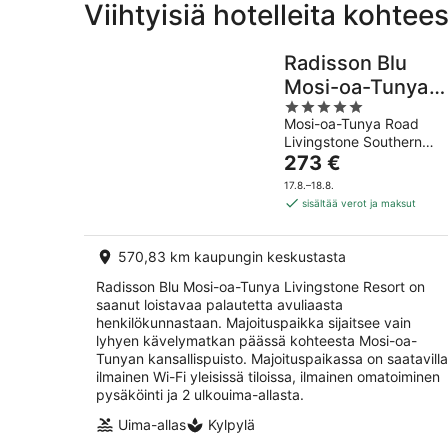
Viihtyisiä hotelleita kohte
Radisson Blu
Mosi-oa-Tunya
5
Livingstone
Mosi-oa-Tunya Road
out
Resort
Livingstone Southern
of
Hinta
Province
273 €
5
on
17.8.–18.8.
273 €
sisältää verot ja maksut
per
yö
570,83 km kaupungin keskustasta
Radisson Blu Mosi-oa-Tunya Livingstone Resort on
saanut loistavaa palautetta avuliaasta
henkilökunnastaan. Majoituspaikka sijaitsee vain
lyhyen kävelymatkan päässä kohteesta Mosi-oa-
Tunyan kansallispuisto. Majoituspaikassa on saatavilla
ilmainen Wi-Fi yleisissä tiloissa, ilmainen omatoiminen
pysäköinti ja 2 ulkouima-allasta.
Uima-allas
Kylpylä