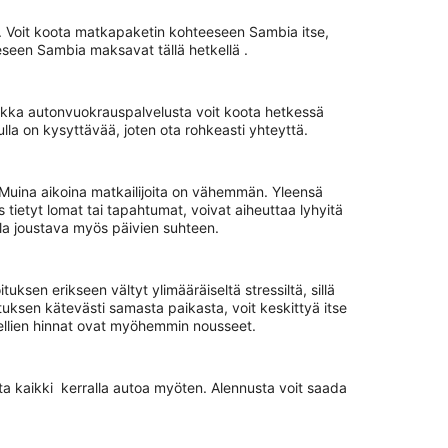
. Voit koota matkapaketin kohteeseen Sambia itse,
teeseen Sambia maksavat tällä hetkellä .
a vaikka autonvuokrauspalvelusta voit koota hetkessä
la on kysyttävää, joten ota rohkeasti yhteyttä.
Muina aikoina matkailijoita on vähemmän. Yleensä
 tietyt lomat tai tapahtumat, voivat aiheuttaa lyhyitä
la joustava myös päivien suhteen.
uksen erikseen vältyt ylimääräiseltä stressiltä, sillä
ituksen kätevästi samasta paikasta, voit keskittyä itse
otellien hinnat ovat myöhemmin nousseet.
ta kaikki kerralla autoa myöten. Alennusta voit saada