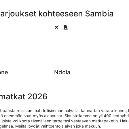
itarjoukset kohteeseen Sambia
Ndola
one
Ndola
 matkat 2026
äästä reissuun mahdollisimman halvalla, kannattaa varata lennot, hot
tä enemmän saat myös alennusta. Sivustollamme on yli 400 lentoyhti
ta, joista voi koota täsmälleen tarpeitasi vastaavan matkapaketin. H
ngelmaa. Meiltä löydät vaihtoehtoja aivan joka makuun.