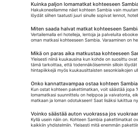
Kuinka paljon lomamatkat kohteeseen Sambi
Hakukoneellamme näet kohteen Sambia vain muutamalla
löydät siihen taatusti juuri sinulle sopivat lennot, ho
Miten saada halvat matkat kohteeseen Samb
Vertailemalla eri hotelleja, lentoja ja palveluita ebo
oman matkasi kohteeseen Sambia. Varaaminen on helppo
Mikä on paras aika matkustaa kohteeseen Sa
Yleisesti niinä kuukausina kun kohde on suosittu ov
tämä tarkoittaa, että todennäköisemmin silloin löydät
hintapiikkejä myös kuukausittaisten sesonkiaikojen 
Onko kannattavampaa ostaa kohteen Sambia pa
Kun ostat kohteen pakettimatkan, voit säästää jopa % ta
lomamatkasi suunnittelu on helppoa ja vaivatonta, eikä
matkaan ja loman odotukseen! Saat lisäksi lukittua ny
Voinko säästää auton vuokrassa jos vuokraan
Kyllä usein näin on. Kohteen Sambia pakettimatkat ov
kaikkiin yhdistelmiin. Yleisesti mitä enemmän paketti