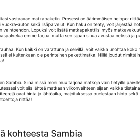
itasi vastaavan matkapaketin. Prosessi on äärimmäisen helppo: riittä
ai vuokra-auton sekä lisäpalvelut. Kun haku on tehty, voit järjestää h
ivan vaihtoehdon. Lopuksi voit lisätä matkapakettiisi myös matkavakuut
aopaspalvelua emme tarjoa, mutta sen sijaan sinua avustaa netissä ja 
uhaa. Kun kaikki on varattuna ja selvillä, voit vaikka unohtaa koko 
ä ei kuitenkaan ole perinteinen pakettimatka. Niillä joudut nimittäi
ä!
Sambia. Siinä missä moni muu tarjoaa matkoja vain tietyille päiville 
ssasi voit siis lähteä matkaan viikonvaihteen sijaan vaikka tiistaina j
iteerejä ovat hinta ja lähtöaika, majoituksessa puolestaan hinta sekä s
oehtoja riittää!
iä kohteesta Sambia