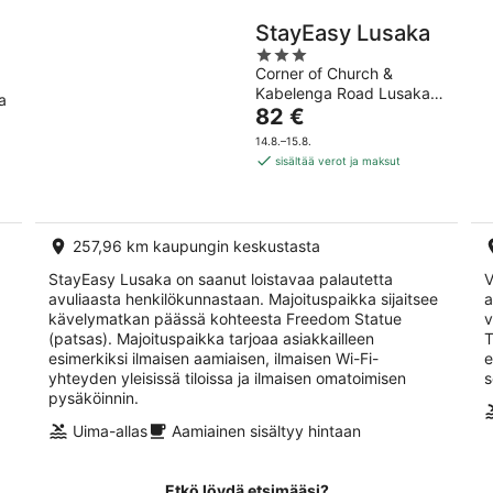
StayEasy Lusaka
3
Corner of Church &
out
Kabelenga Road Lusaka
of
a
Hinta
Lusaka
82 €
5
on
14.8.–15.8.
82 €
sisältää verot ja maksut
per
yö
257,96 km kaupungin keskustasta
StayEasy Lusaka on saanut loistavaa palautetta
V
avuliaasta henkilökunnastaan. Majoituspaikka sijaitsee
a
kävelymatkan päässä kohteesta Freedom Statue
v
(patsas). Majoituspaikka tarjoaa asiakkailleen
T
esimerkiksi ilmaisen aamiaisen, ilmaisen Wi-Fi-
e
yhteyden yleisissä tiloissa ja ilmaisen omatoimisen
s
pysäköinnin.
Uima-allas
Aamiainen sisältyy hintaan
Etkö löydä etsimääsi?