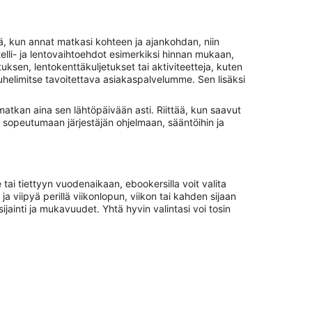
ä, kun annat matkasi kohteen ja ajankohdan, niin
otelli- ja lentovaihtoehdot esimerkiksi hinnan mukaan,
uksen, lentokenttäkuljetukset tai aktiviteetteja, kuten
puhelimitse tavoitettava asiakaspalvelumme. Sen lisäksi
matkan aina sen lähtöpäivään asti. Riittää, kun saavut
n sopeutumaan järjestäjän ohjelmaan, sääntöihin ja
tai tiettyyn vuodenaikaan, ebookersilla voit valita
a viipyä perillä viikonlopun, viikon tai kahden sijaan
ijainti ja mukavuudet. Yhtä hyvin valintasi voi tosin