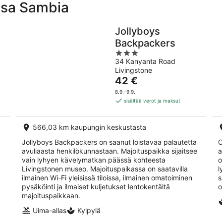
essa Sambia
Jollyboys
Backpackers
3
34 Kanyanta Road
out
Livingstone
of
Hinta
42 €
5
on
8.9.–9.9.
42 €
sisältää verot ja maksut
per
yö
566,03 km kaupungin keskustasta
Jollyboys Backpackers on saanut loistavaa palautetta
C
avuliaasta henkilökunnastaan. Majoituspaikka sijaitsee
a
vain lyhyen kävelymatkan päässä kohteesta
o
Livingstonen museo. Majoituspaikassa on saatavilla
l
ilmainen Wi-Fi yleisissä tiloissa, ilmainen omatoiminen
s
pysäköinti ja ilmaiset kuljetukset lentokentältä
o
majoituspaikkaan.
Uima-allas
Kylpylä