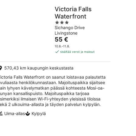
Victoria Falls
Waterfront
3
Sichango Drive
out
Livingstone
of
Hinta
55 €
5
on
10.8.–11.8.
55 €
sisältää verot ja maksut
per
yö
570,43 km kaupungin keskustasta
ictoria Falls Waterfront on saanut loistavaa palautetta
vuliaasta henkilökunnastaan. Majoituspaikka sijaitsee
ain lyhyen kävelymatkan päässä kohteesta Mosi-oa-
unyan kansallispuisto. Majoituspaikka tarjoaa
simerkiksi ilmaisen Wi-Fi-yhteyden yleisissä tiloissa
ekä 2 ulkouima-allasta ja täyden palvelun kylpylän.
Uima-allas
Kylpylä