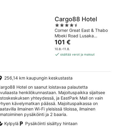
Cargo88 Hotel
4.5
Corner Great East & Thabo
out
Mbeki Road Lusaka
of
Hinta
Lusaka Province
101 €
5
on
10.8.–11.8.
101 €
sisältää verot ja maksut
per
yö
256,14 km kaupungin keskustasta
argo88 Hotel on saanut loistavaa palautetta
vuliaasta henkilökunnastaan. Majoituspaikka sijaitsee
stoskeskuksen yhteydessä, ja EastPark Mall on vain
yhyen kävelymatkan päässä. Majoituspaikassa on
aatavilla ilmainen Wi-Fi yleisissä tiloissa, ilmainen
matoiminen pysäköinti ja 2 baaria.
Kylpylä
Pysäköinti sisältyy hintaan