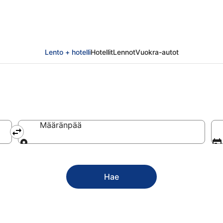
Lento + hotelli
Hotellit
Lennot
Vuokra-autot
Määränpää
Määränpää
Hae