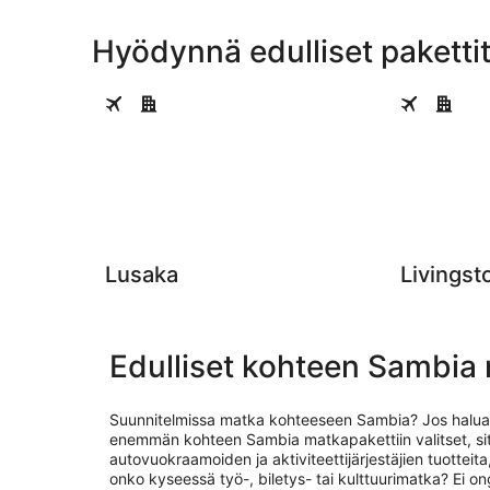
Hyödynnä edulliset pakett
Lusaka
Livingstone
Lusaka
Livingst
Edulliset kohteen Sambia
Suunnitelmissa matka kohteeseen Sambia? Jos haluat p
enemmän kohteen Sambia matkapakettiin valitset, si
autovuokraamoiden ja aktiviteettijärjestäjien tuottei
onko kyseessä työ-, biletys- tai kulttuurimatka? Ei o