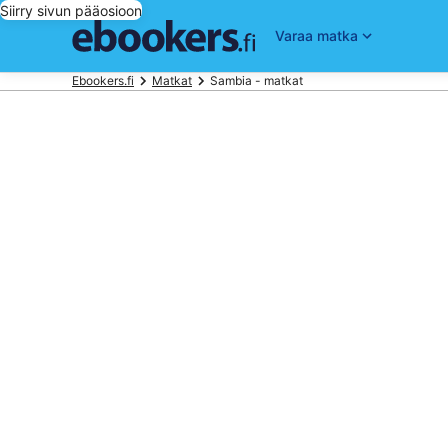
Siirry sivun pääosioon
Varaa matka
Ebookers.fi
Matkat
Sambia - matkat