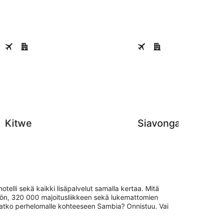
Kitwe
Siavonga
Kitwe
Siavonga
elli sekä kaikki lisäpalvelut samalla kertaa. Mitä
ön, 320 000 majoitusliikkeen sekä lukemattomien
aluatko perhelomalle kohteeseen Sambia? Onnistuu. Vai