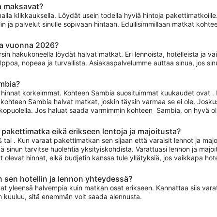
a maksavat?
 klikkauksella. Löydät usein todella hyviä hintoja pakettimatkoille
tellin ja palvelut sinulle sopivaan hintaan. Edullisimmillaan matkat koh
ia vuonna 2026?
okersin hakukoneella löydät halvat matkat. Eri lennoista, hotelleista j
a, nopeaa ja turvallista. Asiakaspalvelumme auttaa sinua, jos sinul
mbia?
at hinnat korkeimmat. Kohteen Sambia suosituimmat kuukaudet ovat . 
 kohteen Sambia halvat matkat, joskin täysin varmaa se ei ole. Joskus
ulkopuolella. Jos haluat saada varmimmin kohteen Sambia, on hyvä ol
kettimatka eikä erikseen lentoja ja majoitusta?
i . Kun varaat pakettimatkan sen sijaan että varaisit lennot ja majoit
 sinun tarvitse huolehtia yksityiskohdista. Varattuasi lennon ja majo
t olevat hinnat, eikä budjetin kanssa tule yllätyksiä, jos vaikkapa h
 sen hotellin ja lennon yhteydessä?
at yleensä halvempia kuin matkan osat erikseen. Kannattaa siis vara
in kuuluu, sitä enemmän voit saada alennusta.