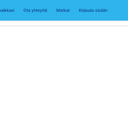
paikkasi
Ota yhteyttä
Matkat
Kirjaudu sisään