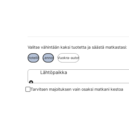
Sambia matkat
Valitse vähintään kaksi tuotetta ja säästä matkastasi:
Hotellit
Lennot
Vuokra-autot
Lähtöpaikka
Lähtöpaikka
Tarvitsen majoituksen vain osaksi matkani kestoa