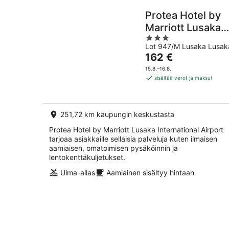
Protea Hotel by
Marriott Lusaka
3
International
Lot 947/M Lusaka Lusak
out
Airport
Hinta
162 €
of
on
5
15.8.–16.8.
162 €
sisältää verot ja maksut
per
yö
251,72 km kaupungin keskustasta
Protea Hotel by Marriott Lusaka International Airport
tarjoaa asiakkaille sellaisia palveluja kuten ilmaisen
aamiaisen, omatoimisen pysäköinnin ja
lentokenttäkuljetukset.
Uima-allas
Aamiainen sisältyy hintaan