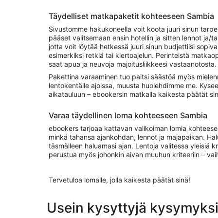
Täydelliset matkapaketit kohteeseen Sambia
Sivustomme hakukoneella voit koota juuri sinun tarpe
pääset valitsemaan ensin hotellin ja sitten lennot ja/t
jotta voit löytää hetkessä juuri sinun budjettiisi sop
esimerkiksi retkiä tai kiertoajelun. Perinteistä matk
saat apua ja neuvoja majoitusliikkeesi vastaanotosta.
Pakettina varaaminen tuo paitsi säästöä myös mielenra
lentokentälle ajoissa, muusta huolehdimme me. Kyseess
aikatauluun – ebookersin matkalla kaikesta päätät sin
Varaa täydellinen loma kohteeseen Sambia
ebookers tarjoaa kattavan valikoiman lomia kohteeseen 
minkä tahansa ajankohdan, lennot ja majapaikan. Halute
täsmälleen haluamasi ajan. Lentoja valitessa yleisiä kr
perustua myös johonkin aivan muuhun kriteeriin – vaiht
Tervetuloa lomalle, jolla kaikesta päätät sinä!
Usein kysyttyjä kysymyks